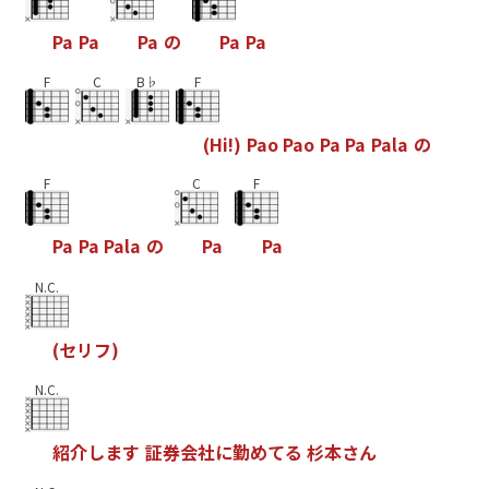
P
a
P
a
P
a
の
P
a
P
a
F
C
B♭
F
(
H
i
!
)
P
a
o
P
a
o
P
a
P
a
P
a
l
a
の
F
C
F
P
a
P
a
P
a
l
a
の
P
a
P
a
N.C.
(
セ
リ
フ
)
N.C.
紹
介
し
ま
す
証
券
会
社
に
勤
め
て
る
杉
本
さ
ん