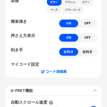
楽器
ギター
ウクレレ
ピアノ
ベース
パワーコード
簡単弾き
ON
OFF
押さえ方表示
ON
OFF
利き手
右利き
左利き
マイコード設定
コード譜編集
U-FRET機能
自動スクロール速度