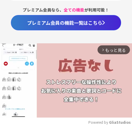
プレミアム会員なら、
全ての機能
が利用可能！
プレミアム会員の機能一覧はこちら
もっと見る
arrow_forward_ios
Powered by 
GliaStudios