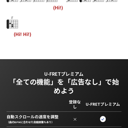
(
H
i
!
)
F
(
H
i
!
H
i
!
)
U-FRETプレミアム
「全ての機能」を
「広告なし」で始
めよう
登録な
U-FRETプレミアム
し
自動スクロールの速度を調整
×
（曲のBPMに合わせた自動調整もあり）