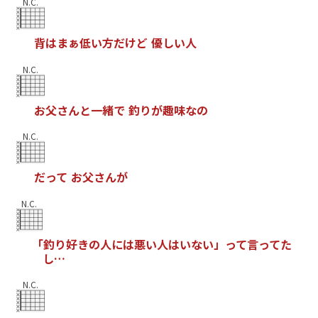
N.C.
背
は
ま
ぁ
低
い
方
だ
け
ど
優
し
い
人
N.C.
お
父
さ
ん
と
一
緒
で
釣
り
が
趣
味
な
の
N.C.
だ
っ
て
お
父
さ
ん
が
N.C.
「
釣
り
好
き
の
人
に
は
悪
い
人
は
い
な
い
」
っ
て
言
っ
て
た
し
…
N.C.