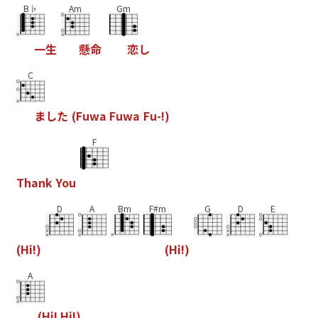
B♭
Am
Gm
一
生
懸
命
恋
し
C
ま
し
た
(
F
u
w
a
F
u
w
a
F
u
-
!
)
F
T
h
a
n
k
Y
o
u
D
A
Bm
F#m
G
D
E
(
H
i
!
)
(
H
i
!
)
A
(
H
i
!
H
i
!
)