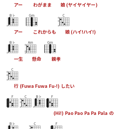
ア
ー
わ
が
ま
ま
娘
(
ヤ
イ
ヤ
イ
ヤ
ー
)
B♭
Gm
C
ア
ー
こ
れ
か
ら
も
娘
(
ハ
イ
!
ハ
イ
!
)
B♭
Am
Gm
一
生
懸
命
親
孝
C
行
(
F
u
w
a
F
u
w
a
F
u
-
!
)
し
た
い
F
C
B♭
F
(
H
i
!
)
P
a
o
P
a
o
P
a
P
a
P
a
l
a
の
B♭
C
F