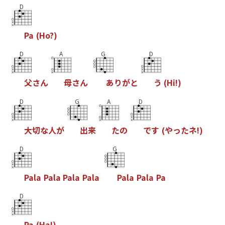
D
P
a
(
H
o
?
)
D
A
G
D
父
さ
ん
母
さ
ん
あ
り
が
と
う
(
H
i
!
)
D
G
A
D
大
切
な
人
が
出
来
た
の
で
す
(
や
っ
た
ネ
!
)
D
G
P
a
l
a
P
a
l
a
P
a
l
a
P
a
l
a
P
a
l
a
P
a
l
a
P
a
D
P
a
(
H
a
!
)