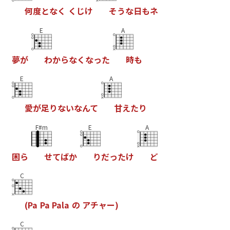
何
度
と
な
く
く
じ
け
そ
う
な
日
も
ネ
E
A
夢
が
わ
か
ら
な
く
な
っ
た
時
も
E
A
愛
が
足
り
な
い
な
ん
て
甘
え
た
り
F#m
E
A
困
ら
せ
て
ば
か
り
だ
っ
た
け
ど
C
(
P
a
P
a
P
a
l
a
の
ア
チ
ャ
ー
)
C