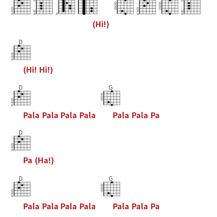
(
H
i
!
)
D
(
H
i
!
H
i
!
)
D
G
P
a
l
a
P
a
l
a
P
a
l
a
P
a
l
a
P
a
l
a
P
a
l
a
P
a
D
P
a
(
H
a
!
)
D
G
P
a
l
a
P
a
l
a
P
a
l
a
P
a
l
a
P
a
l
a
P
a
l
a
P
a