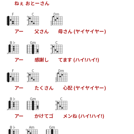
ね
ぇ
お
と
ー
さ
ん
F
C
Dm
ア
ー
父
さ
ん
母
さ
ん
(
ヤ
イ
ヤ
イ
ヤ
ー
)
B♭
Gm
C
ア
ー
感
謝
し
て
ま
す
(
ハ
イ
!
ハ
イ
!
)
F
C
Dm
ア
ー
た
く
さ
ん
心
配
(
ヤ
イ
ヤ
イ
ヤ
ー
)
B♭
Gm
C
ア
ー
か
け
て
ゴ
メ
ン
ね
(
ハ
イ
!
ハ
イ
!
)
B♭
Am
Gm