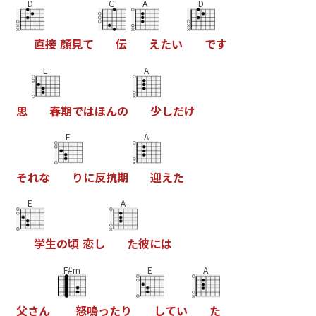
D
G
A
D
直
接
顔
見
て
伝
え
た
い
で
す
E
A
思
春
期
で
は
ほ
ん
の
少
し
だ
け
E
A
そ
れ
な
り
に
反
抗
期
迎
え
た
E
A
学
生
の
頃
恋
し
た
彼
に
は
F#m
E
A
父
さ
ん
怒
鳴
っ
た
り
し
て
い
た