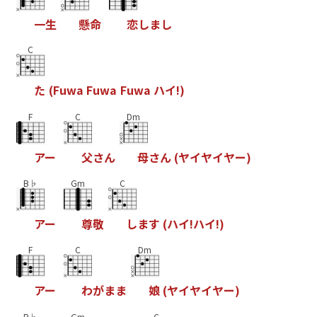
一
生
懸
命
恋
し
ま
し
C
た
(
F
u
w
a
F
u
w
a
F
u
w
a
ハ
イ
!
)
F
C
Dm
ア
ー
父
さ
ん
母
さ
ん
(
ヤ
イ
ヤ
イ
ヤ
ー
)
B♭
Gm
C
ア
ー
尊
敬
し
ま
す
(
ハ
イ
!
ハ
イ
!
)
F
C
Dm
ア
ー
わ
が
ま
ま
娘
(
ヤ
イ
ヤ
イ
ヤ
ー
)
B♭
Gm
C