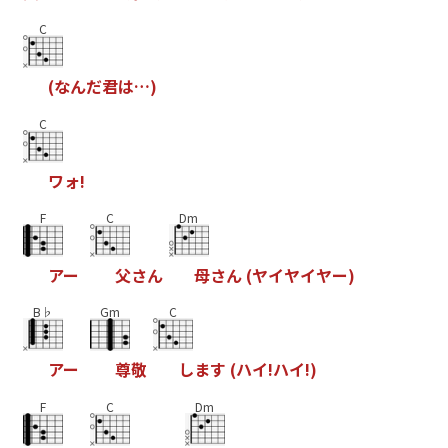
C
(
な
ん
だ
君
は
…
)
C
ワ
ォ
!
F
C
Dm
ア
ー
父
さ
ん
母
さ
ん
(
ヤ
イ
ヤ
イ
ヤ
ー
)
B♭
Gm
C
ア
ー
尊
敬
し
ま
す
(
ハ
イ
!
ハ
イ
!
)
F
C
Dm