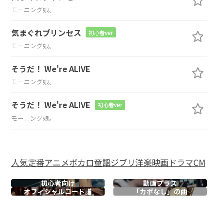
モーニング娘。
気まぐれプリンセス
初心者ver
モーニング娘。
そうだ！ We're ALIVE
モーニング娘。
そうだ！ We're ALIVE
初心者ver
モーニング娘。
人気
定番
アニメ
ボカロ
童謡
ジブリ
洋楽
映画
ドラマ
CM
初心者向け
動画プラス
オフィシャル
コード譜
「カポなし」の曲