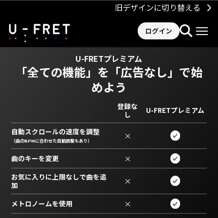
旧デザインに切り替える
ログイン
U-FRETプレミアム
「全ての機能」を
「広告なし」で始
めよう
登録な
U-FRETプレミアム
し
自動スクロールの速度を調整
×
（曲のBPMに合わせた自動調整もあり）
曲のキーを変更
×
お気に入りに上限なしで曲を追
×
加
メトロノームを使用
×