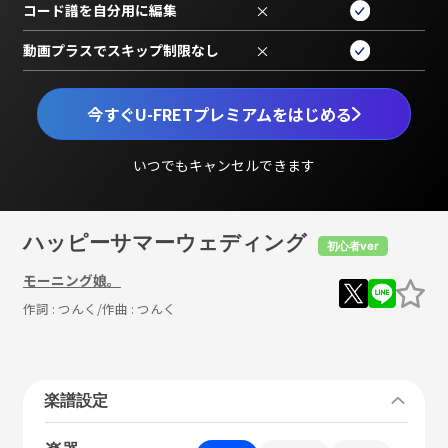
コード譜を自分用に編集
×
動画プラスでスキップ制限なし
×
今すぐU-FRETプレミアムをはじめる
いつでもキャンセルできます
ハッピーサマーウェディング
初心者ver
モーニング娘。
作詞 :
つんく
/作曲 :
つんく
楽譜設定