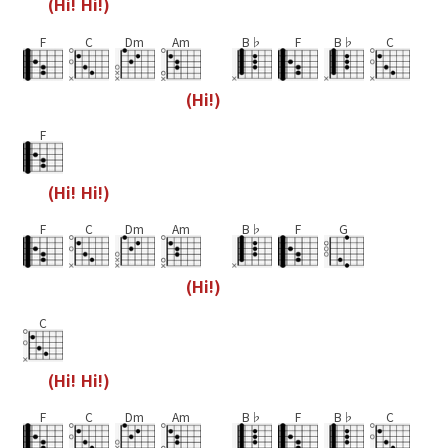
(
H
i
!
H
i
!
)
F
C
Dm
Am
B♭
F
B♭
C
(
H
i
!
)
F
(
H
i
!
H
i
!
)
F
C
Dm
Am
B♭
F
G
(
H
i
!
)
C
(
H
i
!
H
i
!
)
F
C
Dm
Am
B♭
F
B♭
C