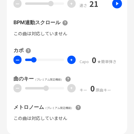
21
ー
+
速さ
BPM連動スクロール
この曲は対応していません
カポ
0
ー
+
Capo
★簡単弾き
曲のキー
（プレミアム限定機能）
0
ー
+
キー
原曲キー
メトロノーム
（プレミアム限定機能）
この曲は対応していません