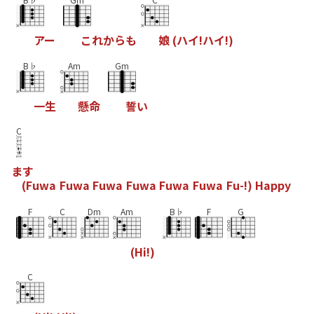
ア
ー
こ
れ
か
ら
も
娘
(
ハ
イ
!
ハ
イ
!
)
B♭
Am
Gm
一
生
懸
命
誓
い
C
ま
す
(
F
u
w
a
F
u
w
a
F
u
w
a
F
u
w
a
F
u
w
a
F
u
w
a
F
u
-
!
)
H
a
p
p
y
F
C
Dm
Am
B♭
F
G
(
H
i
!
)
C