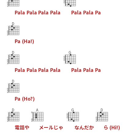
P
a
l
a
P
a
l
a
P
a
l
a
P
a
l
a
P
a
l
a
P
a
l
a
P
a
D
P
a
(
H
a
!
)
D
G
P
a
l
a
P
a
l
a
P
a
l
a
P
a
l
a
P
a
l
a
P
a
l
a
P
a
D
P
a
(
H
o
?
)
D
A
G
D
電
話
や
メ
ー
ル
じ
ゃ
な
ん
だ
か
ら
(
H
i
!
)