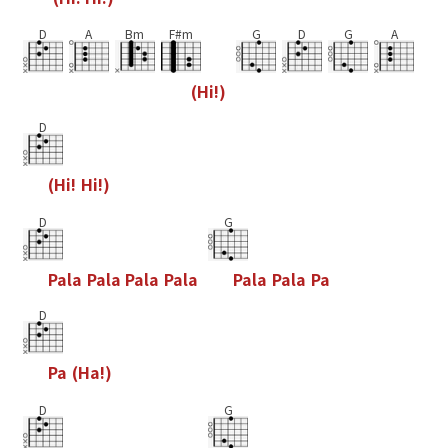
D
A
Bm
F#m
G
D
G
A
(
H
i
!
)
D
(
H
i
!
H
i
!
)
D
G
P
a
l
a
P
a
l
a
P
a
l
a
P
a
l
a
P
a
l
a
P
a
l
a
P
a
D
P
a
(
H
a
!
)
D
G