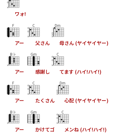
ワ
ォ
!
F
C
Dm
ア
ー
父
さ
ん
母
さ
ん
(
ヤ
イ
ヤ
イ
ヤ
ー
)
B♭
Gm
C
ア
ー
感
謝
し
て
ま
す
(
ハ
イ
!
ハ
イ
!
)
F
C
Dm
ア
ー
た
く
さ
ん
心
配
(
ヤ
イ
ヤ
イ
ヤ
ー
)
B♭
Gm
C
ア
ー
か
け
て
ゴ
メ
ン
ね
(
ハ
イ
!
ハ
イ
!
)