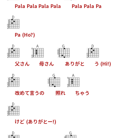
P
a
l
a
P
a
l
a
P
a
l
a
P
a
l
a
P
a
l
a
P
a
l
a
P
a
D
P
a
(
H
o
?
)
D
A
G
D
父
さ
ん
母
さ
ん
あ
り
が
と
う
(
H
i
!
)
D
G
A
改
め
て
言
う
の
照
れ
ち
ゃ
う
D
け
ど
(
あ
り
が
と
ー
!
)
D
G