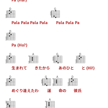
D
G
P
a
l
a
P
a
l
a
P
a
l
a
P
a
l
a
P
a
l
a
P
a
l
a
P
a
D
P
a
(
H
o
?
)
D
A
G
D
生
ま
れ
て
き
た
か
ら
あ
の
ひ
と
と
(
H
i
!
)
D
G
A
D
め
ぐ
り
逢
え
た
わ
運
命
の
彼
氏
E
A