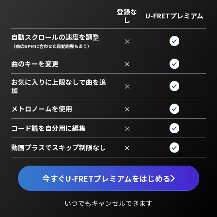
登録な
U-FRETプレミアム
し
自動スクロールの速度を調整
×
（曲のBPMに合わせた自動調整もあり）
曲のキーを変更
×
お気に入りに上限なしで曲を追
×
加
メトロノームを使用
×
コード譜を自分用に編集
×
動画プラスでスキップ制限なし
×
今すぐU-FRETプレミアムをはじめる
いつでもキャンセルできます