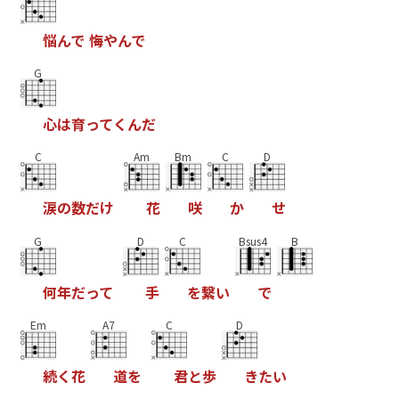
悩
ん
で
悔
や
ん
で
G
心
は
育
っ
て
く
ん
だ
C
Am
Bm
C
D
涙
の
数
だ
け
花
咲
か
せ
G
D
C
Bsus4
B
何
年
だ
っ
て
手
を
繋
い
で
Em
A7
C
D
続
く
花
道
を
君
と
歩
き
た
い