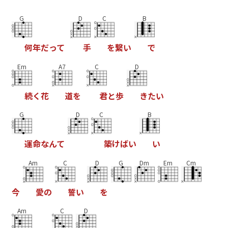
G
D
C
B
何
年
だ
っ
て
手
を
繋
い
で
Em
A7
C
D
続
く
花
道
を
君
と
歩
き
た
い
G
D
C
B
運
命
な
ん
て
築
け
ば
い
い
Am
C
D
G
Dm
Em
Cm
今
愛
の
誓
い
を
Am
C
D