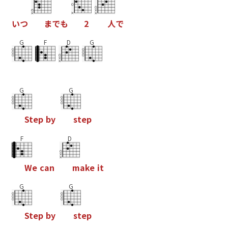
い
つ
ま
で
も
2
人
で
G
F
D
G
G
G
S
t
e
p
b
y
s
t
e
p
F
D
W
e
c
a
n
m
a
k
e
i
t
G
G
S
t
e
p
b
y
s
t
e
p