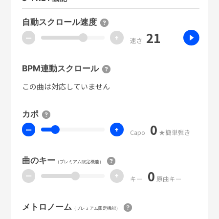
自動スクロール速度
21
ー
+
速さ
BPM連動スクロール
この曲は対応していません
カポ
0
ー
+
Capo
★簡単弾き
曲のキー
（プレミアム限定機能）
0
ー
+
キー
原曲キー
メトロノーム
（プレミアム限定機能）