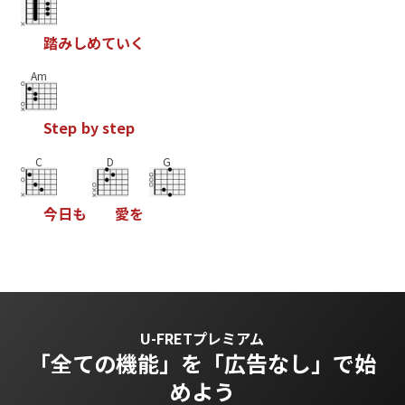
踏
み
し
め
て
い
く
Am
S
t
e
p
b
y
s
t
e
p
C
D
G
今
日
も
愛
を
U-FRETプレミアム
「全ての機能」を
「広告なし」で始
めよう