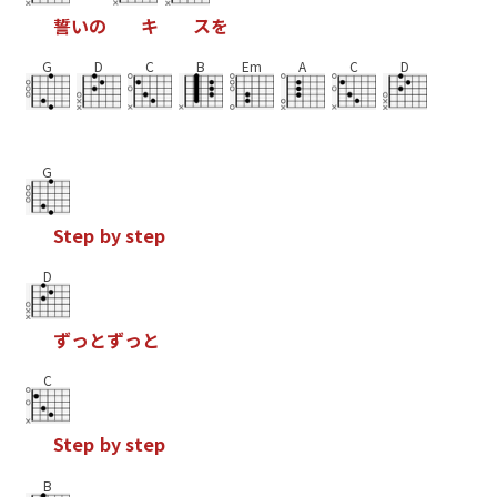
誓
い
の
キ
ス
を
G
D
C
B
Em
A
C
D
G
S
t
e
p
b
y
s
t
e
p
D
ず
っ
と
ず
っ
と
C
S
t
e
p
b
y
s
t
e
p
B