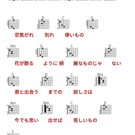
G
D
C
G
恋
焦
が
れ
別
れ
儚
い
も
の
Am
G
C
D
花
が
散
る
よ
う
に
綺
麗
な
も
の
じ
ゃ
な
い
G
D
C
Bm
君
と
出
会
う
ま
で
の
寂
し
さ
は
Am
Bm
C
D
今
で
も
思
い
出
せ
ば
苦
し
い
も
の
C