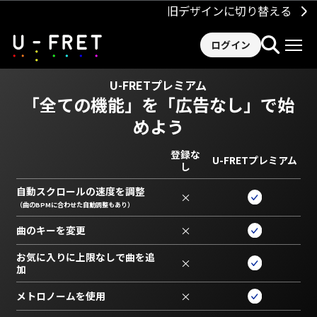
旧デザインに切り替える
ログイン
U-FRETプレミアム
「全ての機能」を
「広告なし」で始
めよう
登録な
U-FRETプレミアム
し
自動スクロールの速度を調整
×
（曲のBPMに合わせた自動調整もあり）
曲のキーを変更
×
お気に入りに上限なしで曲を追
×
加
メトロノームを使用
×