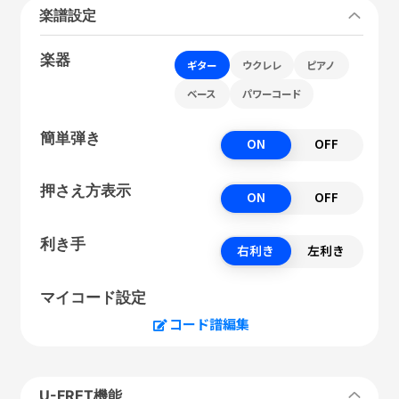
楽譜設定
楽器
ギター
ウクレレ
ピアノ
ベース
パワーコード
簡単弾き
ON
OFF
押さえ方表示
ON
OFF
利き手
右利き
左利き
マイコード設定
コード譜編集
U-FRET機能