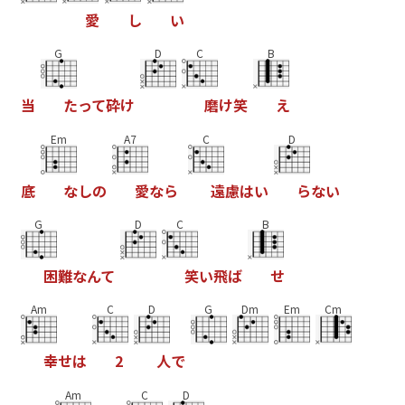
愛
し
い
G
D
C
B
当
た
っ
て
砕
け
磨
け
笑
え
Em
A7
C
D
底
な
し
の
愛
な
ら
遠
慮
は
い
ら
な
い
G
D
C
B
困
難
な
ん
て
笑
い
飛
ば
せ
Am
C
D
G
Dm
Em
Cm
幸
せ
は
2
人
で
Am
C
D