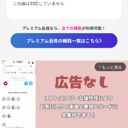
この曲は対応していません
プレミアム会員なら、
全ての機能
が利用可能！
プレミアム会員の機能一覧はこちら
もっと見る
arrow_forward_ios