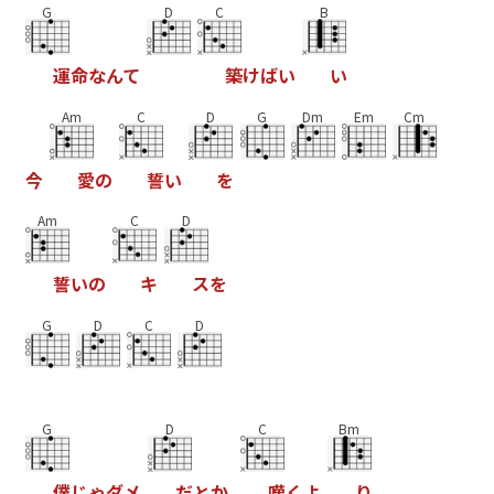
G
D
C
B
運
命
な
ん
て
築
け
ば
い
い
Am
C
D
G
Dm
Em
Cm
今
愛
の
誓
い
を
Am
C
D
誓
い
の
キ
ス
を
G
D
C
D
G
D
C
Bm
僕
じ
ゃ
ダ
メ
だ
と
か
嘆
く
よ
り