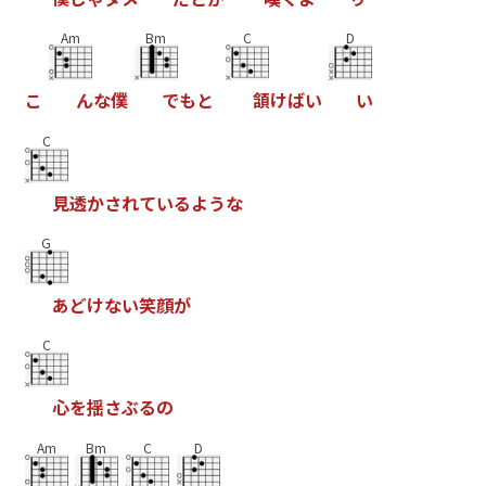
Am
Bm
C
D
こ
ん
な
僕
で
も
と
頷
け
ば
い
い
C
見
透
か
さ
れ
て
い
る
よ
う
な
G
あ
ど
け
な
い
笑
顔
が
C
心
を
揺
さ
ぶ
る
の
Am
Bm
C
D