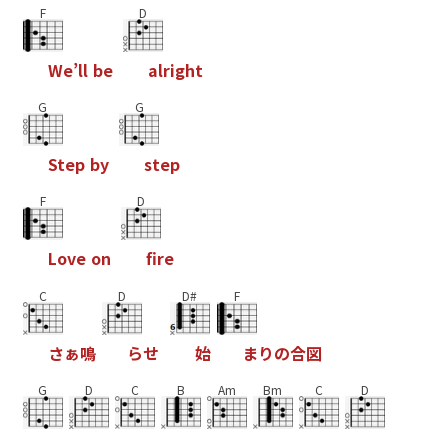
F
D
W
e
’
l
l
b
e
a
l
r
i
g
h
t
G
G
S
t
e
p
b
y
s
t
e
p
F
D
L
o
v
e
o
n
f
r
e
C
D
D#
F
さ
ぁ
鳴
ら
せ
始
ま
り
の
合
図
G
D
C
B
Am
Bm
C
D