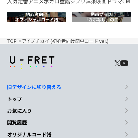
人気
定番
アニメ
ボカロ
童謡
ジブリ
洋楽
映画
ドラマ
CM
初心者向け
動画プラス
オフィシャル
コード譜
「カポなし」の曲
TOP
アイノチカイ (初心者向け簡単コード ver.)
旧デザインに切り替える
トップ
お気に入り
閲覧履歴
オリジナルコード譜