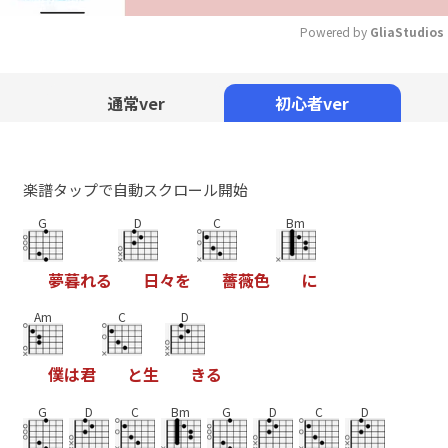
Powered by 
GliaStudios
Mute
通常ver
初心者ver
楽譜タップで自動スクロール開始
G
D
C
Bm
夢
暮
れ
る
日
々
を
薔
薇
色
に
Am
C
D
僕
は
君
と
生
き
る
G
D
C
Bm
G
D
C
D