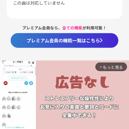
この曲は対応していません
プレミアム会員なら、
全ての機能
が利用可能！
プレミアム会員の機能一覧はこちら
もっと見る
arrow_forward_ios