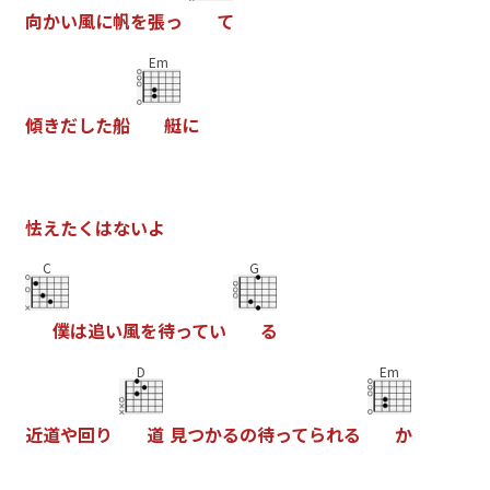
向
か
い
風
に
帆
を
張
っ
て
Em
傾
き
だ
し
た
船
艇
に
怯
え
た
く
は
な
い
よ
C
G
僕
は
追
い
風
を
待
っ
て
い
る
D
Em
近
道
や
回
り
道
見
つ
か
る
の
待
っ
て
ら
れ
る
か