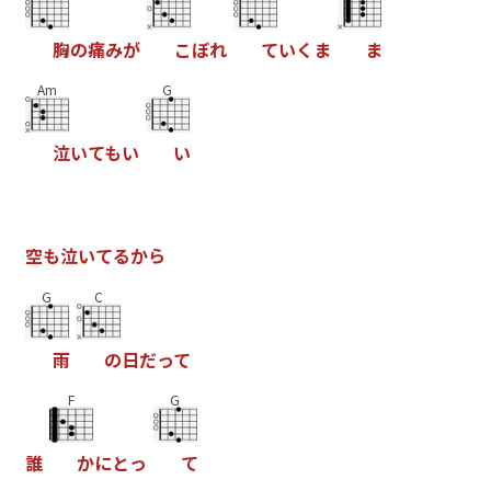
胸
の
痛
み
が
こ
ぼ
れ
て
い
く
ま
ま
Am
G
泣
い
て
も
い
い
空
も
泣
い
て
る
か
ら
G
C
雨
の
日
だ
っ
て
F
G
誰
か
に
と
っ
て