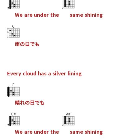
W
e
a
r
e
u
n
d
e
r
t
h
e
s
a
m
e
s
h
i
n
i
n
g
C
雨
の
日
で
も
E
v
e
r
y
c
l
o
u
d
h
a
s
a
s
i
l
v
e
r
l
i
n
i
n
g
F
晴
れ
の
日
で
も
G#
A#
W
e
a
r
e
u
n
d
e
r
t
h
e
s
a
m
e
s
h
i
n
i
n
g