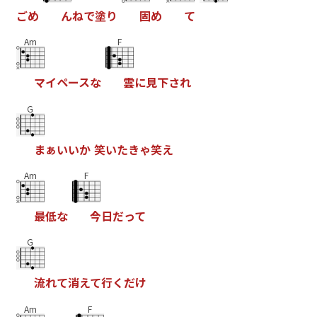
ご
め
ん
ね
で
塗
り
固
め
て
Am
F
マ
イ
ペ
ー
ス
な
雲
に
見
下
さ
れ
G
ま
ぁ
い
い
か
笑
い
た
き
ゃ
笑
え
Am
F
最
低
な
今
日
だ
っ
て
G
流
れ
て
消
え
て
行
く
だ
け
Am
F