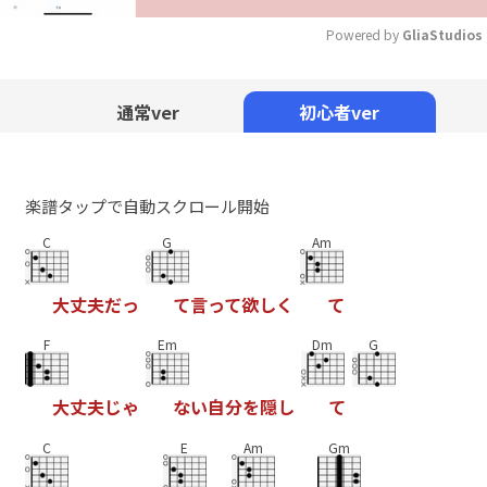
Powered by 
GliaStudios
Mute
通常ver
初心者ver
楽譜タップで自動スクロール開始
C
G
Am
大
丈
夫
だ
っ
て
言
っ
て
欲
し
く
て
F
Em
Dm
G
大
丈
夫
じ
ゃ
な
い
自
分
を
隠
し
て
C
E
Am
Gm