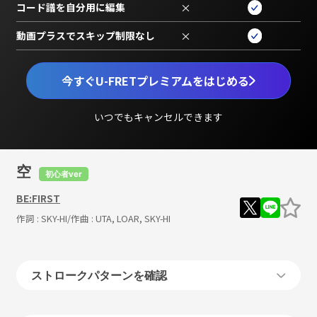
コード譜を自分用に編集
×
動画プラスでスキップ制限なし
×
今すぐU-FRETプレミアムをはじめる
いつでもキャンセルできます
空
初心者ver
BE:FIRST
作詞 :
SKY-HI
/作曲 :
UTA, LOAR, SKY-HI
ストロークパターンを確認