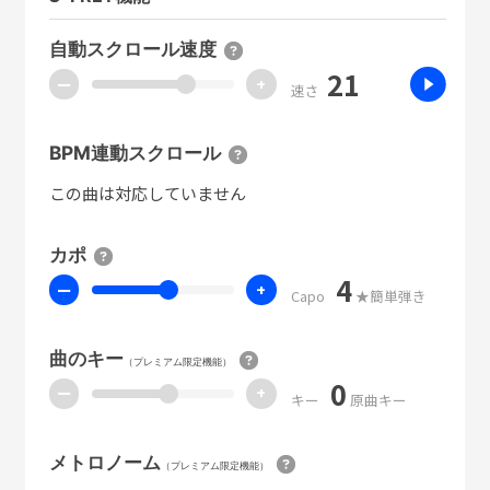
自動スクロール速度
21
ー
+
速さ
BPM連動スクロール
この曲は対応していません
カポ
4
ー
+
Capo
★簡単弾き
曲のキー
（プレミアム限定機能）
0
ー
+
キー
原曲キー
メトロノーム
（プレミアム限定機能）