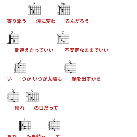
E
Am
寄
り
添
う
涙
に
変
わ
る
ん
だ
ろ
う
G#
C
間
違
え
た
っ
て
い
い
不
安
定
な
ま
ま
で
い
い
D
G
い
つ
か
い
つ
か
太
陽
も
顔
を
出
す
か
ら
G
C
晴
れ
の
日
だ
っ
て
F
G
あ
な
た
を
待
っ
て