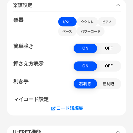
楽譜設定
楽器
ギター
ウクレレ
ピアノ
ベース
パワーコード
簡単弾き
ON
OFF
押さえ方表示
ON
OFF
利き手
右利き
左利き
マイコード設定
コード譜編集
U-FRET機能