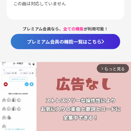
この曲は対応していません
プレミアム会員なら、
全ての機能
が利用可能！
プレミアム会員の機能一覧はこちら
もっと見る
arrow_forward_ios