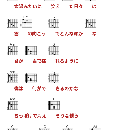
太
陽
み
た
い
に
笑
え
た
日
々
は
C
Dm
G
C
雲
の
向
こ
う
で
ど
ん
な
顔
か
な
Am
F
G
君
が
君
で
在
れ
る
よ
う
に
Am
F
G
僕
は
何
が
で
き
る
の
か
な
Am
F
ち
っ
ぽ
け
で
消
え
そ
う
な
僕
ら
G
C
G
A#