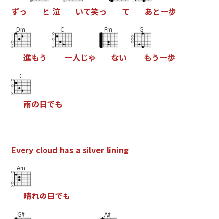
ず
っ
と
泣
い
て
笑
っ
て
あ
と
一
歩
Dm
C
Fm
G
進
も
う
一
人
じ
ゃ
な
い
も
う
一
歩
C
雨
の
日
で
も
E
v
e
r
y
c
l
o
u
d
h
a
s
a
s
i
l
v
e
r
l
i
n
i
n
g
Am
晴
れ
の
日
で
も
G#
A#