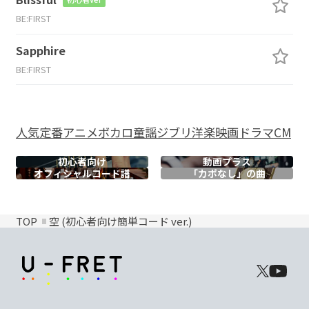
BE:FIRST
Sapphire
BE:FIRST
人気
定番
アニメ
ボカロ
童謡
ジブリ
洋楽
映画
ドラマ
CM
初心者向け
動画プラス
オフィシャル
コード譜
「カポなし」の曲
TOP
空 (初心者向け簡単コード ver.)