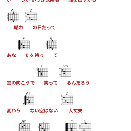
G
C
晴
れ
の
日
だ
っ
て
F
G
あ
な
た
を
待
っ
て
E
Am
雲
の
向
こ
う
で
笑
っ
て
る
ん
だ
ろ
う
G#
C
変
わ
ら
な
い
空
は
な
い
大
丈
夫
Dm
C
Fm
G