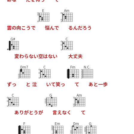
E
Am
雲
の
向
こ
う
で
悩
ん
で
る
ん
だ
ろ
う
G#
C
変
わ
ら
な
い
空
は
な
い
大
丈
夫
Dm7
C
Fm
N.C.
ず
っ
と
泣
い
て
笑
っ
て
あ
と
一
歩
C
G
Am
あ
り
が
と
う
が
言
え
な
く
て
F
Em
Dm
G