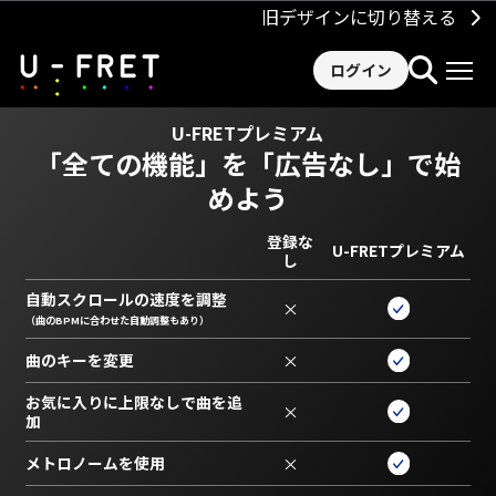
旧デザインに切り替える
ログイン
U-FRETプレミアム
「全ての機能」を
「広告なし」で始
めよう
登録な
U-FRETプレミアム
し
自動スクロールの速度を調整
×
（曲のBPMに合わせた自動調整もあり）
曲のキーを変更
×
お気に入りに上限なしで曲を追
×
加
メトロノームを使用
×