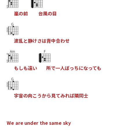
嵐
の
前
台
風
の
目
G
波
乱
と
静
け
さ
は
背
中
合
わ
せ
Am
F
も
し
も
遠
い
所
で
一
人
ぼ
っ
ち
に
な
っ
て
も
G
宇
宙
の
向
こ
う
か
ら
見
て
み
れ
ば
隣
同
士
W
e
a
r
e
u
n
d
e
r
t
h
e
s
a
m
e
s
k
y