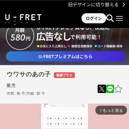
旧デザインに切り替える
ログイン
ウワサのあの子
動画プラス
紫 今
作詞 :
紫 今
/作曲 :
紫 今
もっと見る
arrow_forward_ios