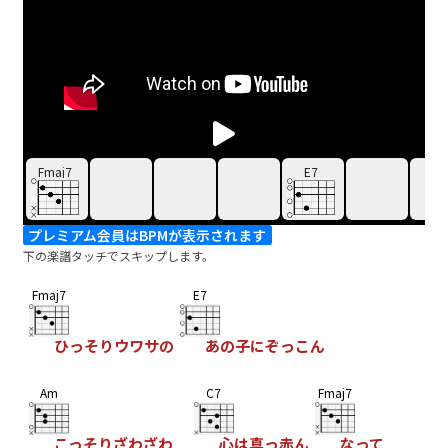
Fmaj7
E7
プレミアム会員はBPMが表示されます
下の楽譜タッチでスキップします。
Fmaj7
E7
ひっそりウワサの
あの子にぞっこん
Am
C7
Fmaj7
こっそりざわざわ
心は真っ赤ん
なって