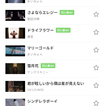
あいみょん
さよならエレジー
初心者ver
Fmaj7
E7
Am
菅田将暉
じ
わじわバ
レちゃって今じゃ
人気者？
ドライフラワー
初心者ver
C7
N.C.
優里
マリーゴールド
あいみょん
Dm7
Em7
Am
雪月花
初心者ver
「私だけ
の“あの子”
でいて」
ヤングスキニー
Dm7
Em7
Am
Dm7
君が眩しいから僕は星が見えない
SIX LOUNGE
だなんて言
えるわけ
ないや
嫌、
シンデレラボーイ
Em7