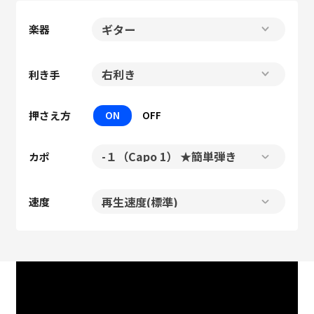
楽器
利き手
押さえ方
ON
OFF
カポ
速度