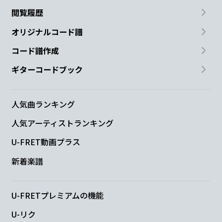
閲覧履歴
こっそりざわざわ
心は真っ赤ん
なって
オリジナルコード譜
E7
Am
C7
コード譜作成
ギターコードブック
恋に
なって 愛に
なって
Fmaj7
E7
人気曲ランキング
ひっそり内緒で
あの子と発展
人気アーティストランキング
U-FRET動画プラス
Am
C7
Fmaj7
新着楽譜
人生崩壊
随まで真っ赫ん
なって
E7
Am
C7
U-FRETプレミアムの機能
U-リク
恋に
なって 馬鹿み
たいね