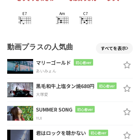
E7
Am
C7
恋に
なって 愛に
なって
Fmaj7
E7
Am
C7
動画プラスの人気曲
すべてを表示
みんなは
知らないあの子の
正体
マリーゴールド
初心者ver
あいみょん
Fmaj7
E7
Am
C7
黒毛和牛上塩タン焼680円
初心者ver
接吻の
癖だって知ってる
ずっと
大塚愛
Fmaj7
E7
Am
SUMMER SONG
初心者ver
YUI
そんなに
目立ったタイプじゃ
ないのに
C7
君はロックを聴かない
初心者ver