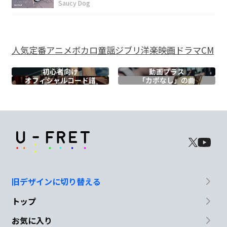
Saucy Dog
Am
Dm7
Em7
Am
人気
定番
アニメ
ボカロ
童謡
ジブリ
洋楽
映画
ドラマ
CM
あゝ嫌
々
初心者向け
動画プラス
オフィシャル
コード譜
「カポなし」の曲
Fmaj7
E7
Am
C7
N.C.
クラス
中が君の
話題で
持ち
き
り
Fmaj7
E7
旧デザインに切り替える
トップ
ひっそりウワサの
あの子にぞっこん
お気に入り
Am
C7
Fmaj7