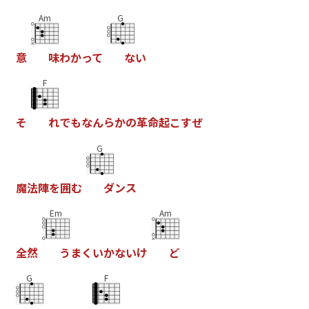
Am
G
意
味
わ
か
っ
て
な
い
F
そ
れ
で
も
な
ん
ら
か
の
革
命
起
こ
す
ぜ
G
魔
法
陣
を
囲
む
ダ
ン
ス
Em
Am
全
然
う
ま
く
い
か
な
い
け
ど
G
F