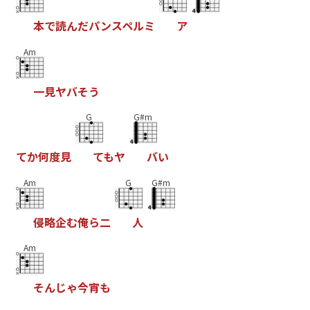
本
で
読
ん
だ
パ
ン
ス
ペ
ル
ミ
ア
Am
一
見
ヤ
バ
そ
う
G
G#m
て
か
何
度
見
て
も
ヤ
バ
い
Am
G
G#m
侵
略
企
む
俺
ら
二
人
Am
そ
ん
じ
ゃ
今
宵
も