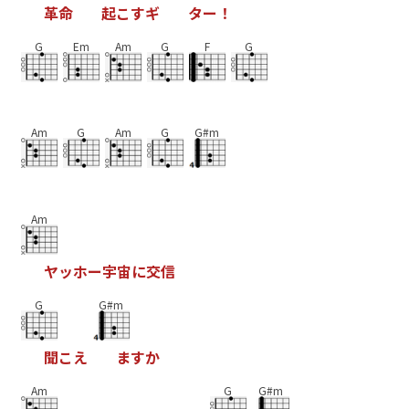
革
命
起
こ
す
ギ
タ
ー
！
G
Em
Am
G
F
G
Am
G
Am
G
G#m
Am
ヤ
ッ
ホ
ー
宇
宙
に
交
信
G
G#m
聞
こ
え
ま
す
か
Am
G
G#m