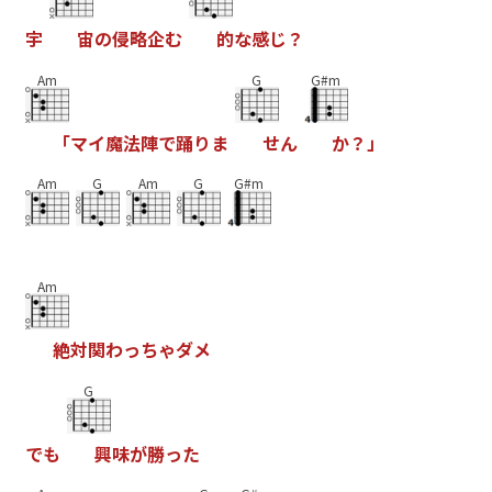
宇
宙
の
侵
略
企
む
的
な
感
じ
？
Am
G
G#m
「
マ
イ
魔
法
陣
で
踊
り
ま
せ
ん
か
？
」
Am
G
Am
G
G#m
Am
絶
対
関
わ
っ
ち
ゃ
ダ
メ
G
で
も
興
味
が
勝
っ
た