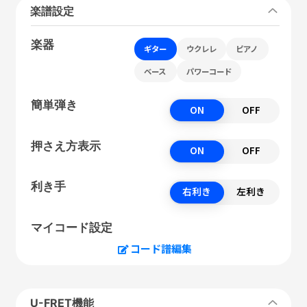
楽譜設定
楽器
ギター
ウクレレ
ピアノ
ベース
パワーコード
簡単弾き
ON
OFF
押さえ方表示
ON
OFF
利き手
右利き
左利き
マイコード設定
コード譜編集
U-FRET機能