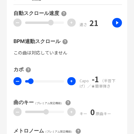
自動スクロール速度
21
ー
+
速さ
BPM連動スクロール
この曲は対応していません
カポ
-1
Capo
（半音下
ー
+
げ）／★簡単弾き
曲のキー
（プレミアム限定機能）
0
ー
+
キー
原曲キー
メトロノーム
（プレミアム限定機能）