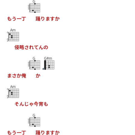
G
も
う
一
丁
踊
り
ま
す
か
Am
侵
略
さ
れ
て
ん
の
G
G#m
ま
さ
か
俺
か
Am
そ
ん
じ
ゃ
今
宵
も
G
も
う
一
丁
踊
り
ま
す
か