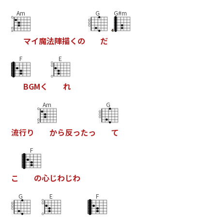
Am
G
G#m
マ
イ
魔
法
陣
描
く
の
だ
F
E
B
G
M
く
れ
Am
G
流
行
り
か
ら
反
っ
た
っ
て
F
こ
の
心
じ
わ
じ
わ
G
E
F