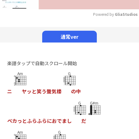
Powered by 
GliaStudios
Mute
通常ver
楽譜タップで自動スクロール開始
Am
G
ニ
ヤ
ッ
と
笑
う
蜃
気
楼
の
中
G
G#m
ペ
カ
っ
と
ふ
ら
ふ
ら
に
お
で
ま
し
だ
Am
G