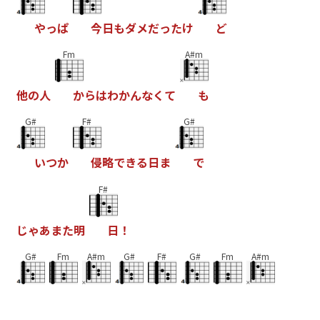
や
っ
ぱ
今
日
も
ダ
メ
だ
っ
た
け
ど
Fm
A#m
他
の
人
か
ら
は
わ
か
ん
な
く
て
も
G#
F#
G#
い
つ
か
侵
略
で
き
る
日
ま
で
F#
じ
ゃ
あ
ま
た
明
日
！
G#
Fm
A#m
G#
F#
G#
Fm
A#m