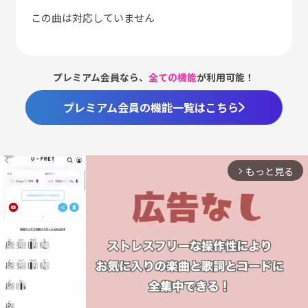
この曲は対応していません
プレミアム会員なら、
全ての機能
が利用可能！
プレミアム会員の機能一覧はこちら
もっと見る
arrow_forward_ios