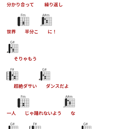
分
か
り
合
っ
て
繰
り
返
し
Fm
A#m
世
界
半
分
こ
に
！
G#
そ
り
ゃ
も
う
F#
G#
超
絶
ダ
サ
い
ダ
ン
ス
だ
よ
Fm
A#m
一
人
じ
ゃ
踊
れ
な
い
よ
う
な
G#
F#
G#