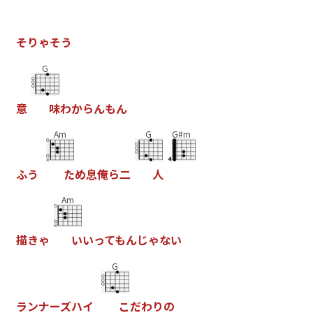
そ
り
ゃ
そ
う
G
意
味
わ
か
ら
ん
も
ん
Am
G
G#m
ふ
う
た
め
息
俺
ら
二
人
Am
描
き
ゃ
い
い
っ
て
も
ん
じ
ゃ
な
い
G
ラ
ン
ナ
ー
ズ
ハ
イ
こ
だ
わ
り
の