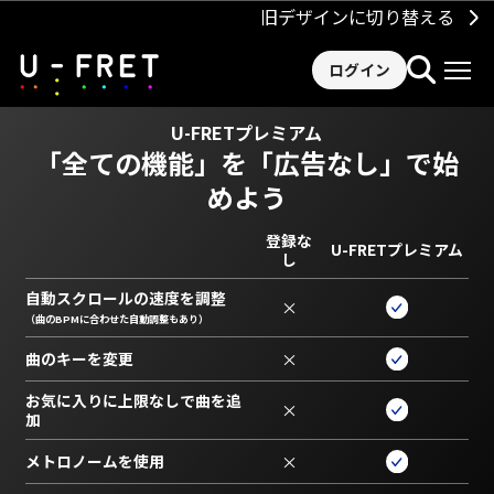
旧デザインに切り替える
ログイン
U-FRETプレミアム
「全ての機能」を
「広告なし」で始
めよう
登録な
U-FRETプレミアム
し
自動スクロールの速度を調整
×
（曲のBPMに合わせた自動調整もあり）
曲のキーを変更
×
お気に入りに上限なしで曲を追
×
加
メトロノームを使用
×