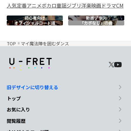
人気
定番
アニメ
ボカロ
童謡
ジブリ
洋楽
映画
ドラマ
CM
初心者向け
動画プラス
オフィシャル
コード譜
「カポなし」の曲
TOP
マイ魔法陣を囲むダンス
旧デザインに切り替える
トップ
お気に入り
閲覧履歴