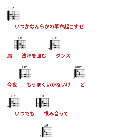
F
い
つ
か
な
ん
ら
か
の
革
命
起
こ
す
ぜ
F#
G#
魔
法
陣
を
囲
む
ダ
ン
ス
Fm
A#m
今
夜
も
う
ま
く
い
か
な
い
け
ど
G#
F#
い
つ
で
も
恨
み
合
っ
て
G#