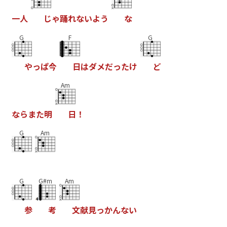
一
人
じ
ゃ
踊
れ
な
い
よ
う
な
G
F
G
や
っ
ぱ
今
日
は
ダ
メ
だ
っ
た
け
ど
Am
な
ら
ま
た
明
日
！
G
Am
G
G#m
Am
参
考
文
献
見
っ
か
ん
な
い