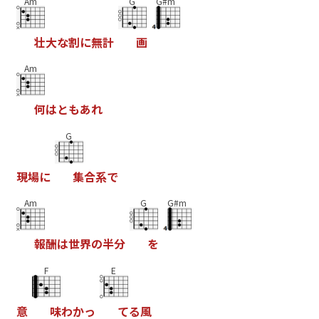
Am
G
G#m
壮
大
な
割
に
無
計
画
Am
何
は
と
も
あ
れ
G
現
場
に
集
合
系
で
Am
G
G#m
報
酬
は
世
界
の
半
分
を
F
E
意
味
わ
か
っ
て
る
風