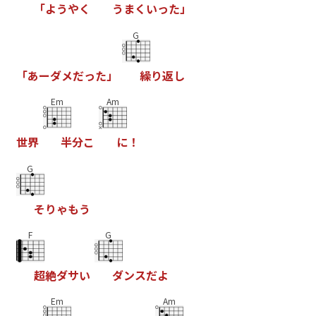
「
よ
う
や
く
う
ま
く
い
っ
た
」
G
「
あ
ー
ダ
メ
だ
っ
た
」
繰
り
返
し
Em
Am
世
界
半
分
こ
に
！
G
そ
り
ゃ
も
う
F
G
超
絶
ダ
サ
い
ダ
ン
ス
だ
よ
Em
Am