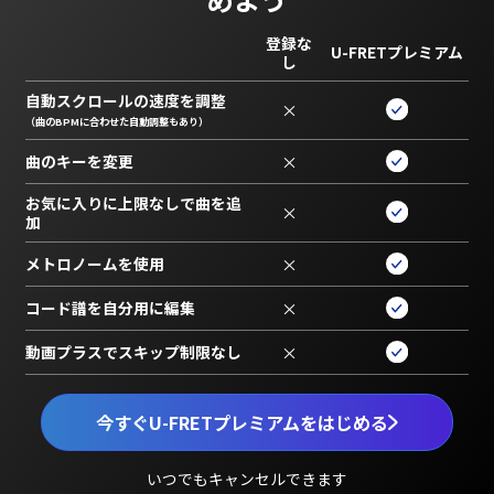
登録な
U-FRETプレミアム
し
自動スクロールの速度を調整
×
（曲のBPMに合わせた自動調整もあり）
曲のキーを変更
×
お気に入りに上限なしで曲を追
×
加
メトロノームを使用
×
コード譜を自分用に編集
×
動画プラスでスキップ制限なし
×
今すぐU-FRETプレミアムをはじめる
いつでもキャンセルできます