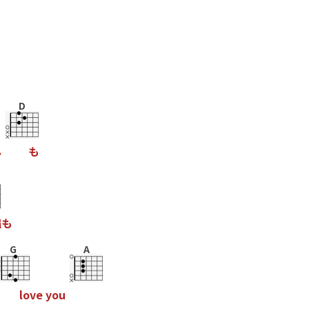
D
ん
も
槌
も
G
A
l
o
v
e
y
o
u