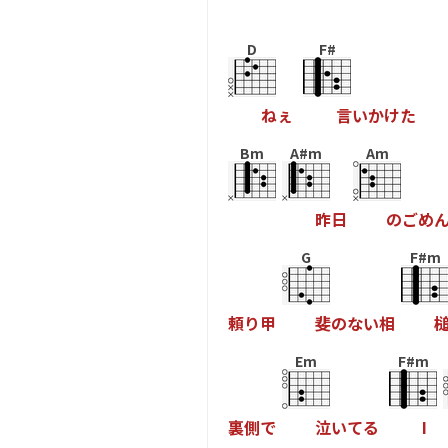
D
F#
ね
ぇ
言
い
か
け
た
Bm
A#m
Am
昨
日
の
ご
め
G
F#m
頼
り
甲
斐
の
な
い
相
Em
F#m
裏
側
で
泣
い
て
る
I