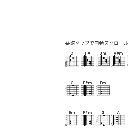
楽譜タップで自動スクロー
D
F#
Bm
A#m
G
F#m
Em
Em
F#m
G
A