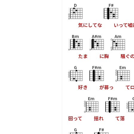
D
F#
気
に
し
て
な
い
っ
て
嘘
Bm
A#m
Am
た
ま
に
胸
騒
ぐ
G
F#m
Em
好
き
が
募
っ
て
Em
F#m
回
っ
て
揺
れ
て
落
G
F#