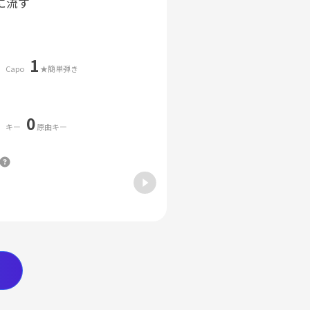
に流す
1
Capo
★簡単弾き
0
キー
原曲キー