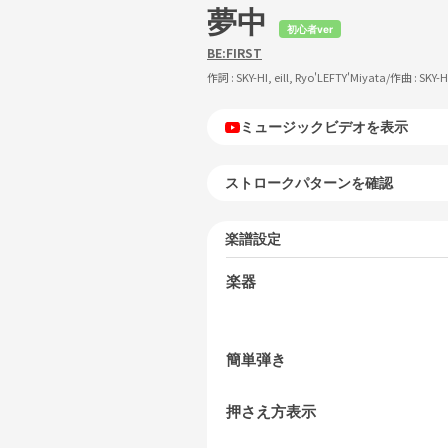
夢中
初心者ver
BE:FIRST
作詞 :
SKY-HI, eill, Ryo'LEFTY'Miyata
/作曲 :
SKY-H
ミュージックビデオを表示
ストロークパターンを確認
楽譜設定
楽器
簡単弾き
押さえ方表示