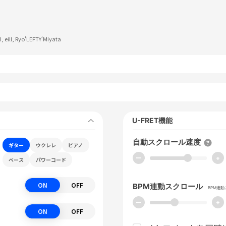
I, eill, Ryo'LEFTY'Miyata
U-FRET機能
自動スクロール速度
ギター
ウクレレ
ピアノ
ー
+
ベース
パワーコード
ON
OFF
BPM連動スクロール
BPM連
ー
+
ON
OFF