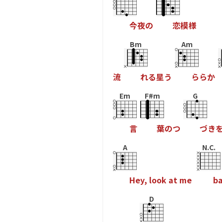
今
夜
の
恋
模
様
Bm
Am
流
れ
る
星
う
ら
ら
か
Em
F#m
G
言
葉
の
つ
づ
き
A
N.C.
H
e
y
,
l
o
o
k
a
t
m
e
b
D