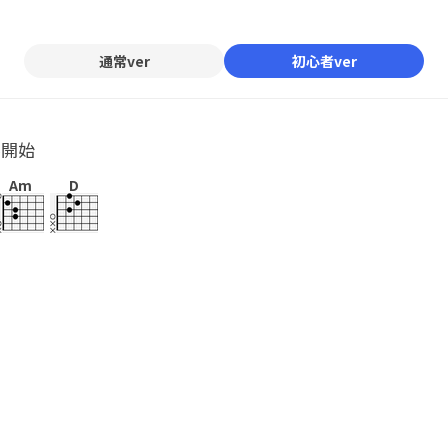
Mute
通常ver
初心者ver
ル開始
Am
D