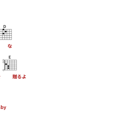
D
な
E
を
贈
る
よ
a
b
y