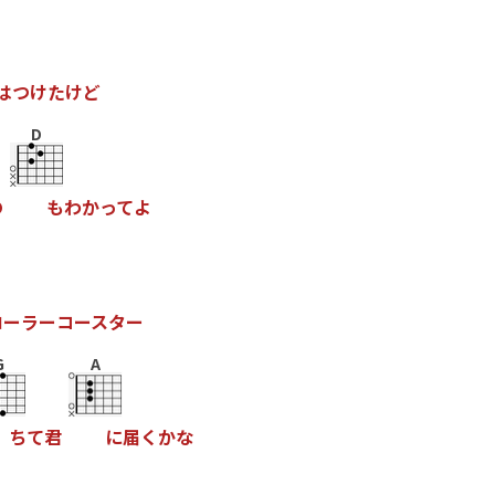
は
つ
け
た
け
ど
D
の
も
わ
か
っ
て
よ
ロ
ー
ラ
ー
コ
ー
ス
タ
ー
G
A
ち
て
君
に
届
く
か
な