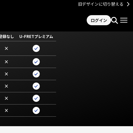
旧デザインに切り替える
ログイン
登録なし
U-FRETプレミアム
×
×
×
×
×
×