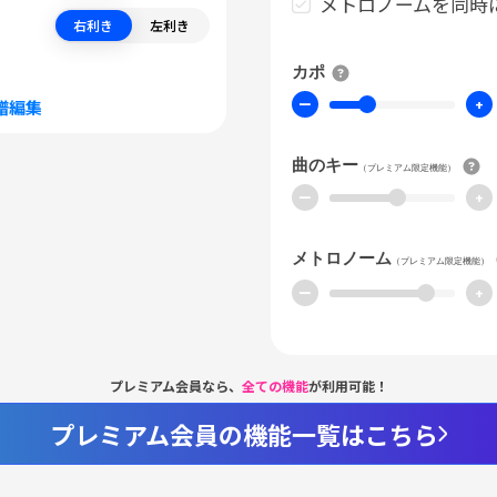
メトロノームを同時
右利き
左利き
カポ
ー
+
譜編集
曲のキー
（プレミアム限定機能）
ー
+
メトロノーム
（プレミアム限定機能）
ー
+
プレミアム会員なら、
全ての機能
が利用可能！
プレミアム会員の機能一覧はこちら