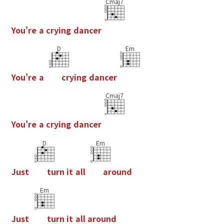
Cmaj7
Y
o
u
'
r
e
a
c
r
y
i
n
g
d
a
n
c
e
r
D
Em
Y
o
u
'
r
e
a
c
r
y
i
n
g
d
a
n
c
e
r
Cmaj7
Y
o
u
'
r
e
a
c
r
y
i
n
g
d
a
n
c
e
r
D
Em
J
u
s
t
t
u
r
n
i
t
a
l
l
a
r
o
u
n
d
Em
J
u
s
t
t
u
r
n
i
t
a
l
l
a
r
o
u
n
d