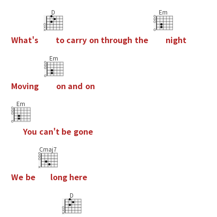
D
Em
W
h
a
t
'
s
t
o
c
a
r
r
y
o
n
t
h
r
o
u
g
h
t
h
e
n
i
g
h
t
Em
M
o
v
i
n
g
o
n
a
n
d
o
n
Em
Y
o
u
c
a
n
'
t
b
e
g
o
n
e
Cmaj7
W
e
b
e
l
o
n
g
h
e
r
e
D