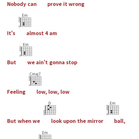
N
o
b
o
d
y
c
a
n
p
r
o
v
e
i
t
w
r
o
n
g
Em
I
t
'
s
a
l
m
o
s
t
4
a
m
Em
B
u
t
w
e
a
i
n
'
t
g
o
n
n
a
s
t
o
p
Cmaj7
F
e
e
l
i
n
g
l
o
w
,
l
o
w
,
l
o
w
D
Em
B
u
t
w
h
e
n
w
e
l
o
o
k
u
p
o
n
t
h
e
m
i
r
r
o
r
b
a
l
l
,
Em