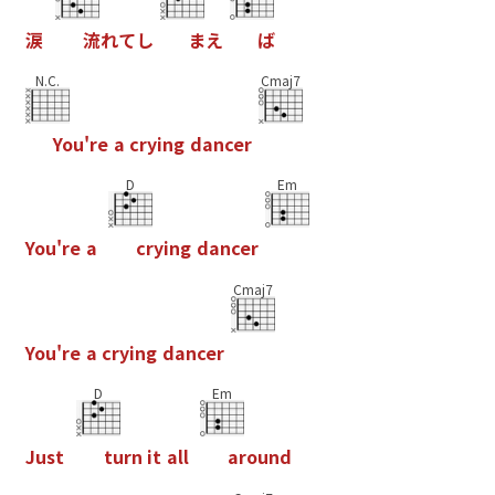
涙
流
れ
て
し
ま
え
ば
N.C.
Cmaj7
Y
o
u
'
r
e
a
c
r
y
i
n
g
d
a
n
c
e
r
D
Em
Y
o
u
'
r
e
a
c
r
y
i
n
g
d
a
n
c
e
r
Cmaj7
Y
o
u
'
r
e
a
c
r
y
i
n
g
d
a
n
c
e
r
D
Em
J
u
s
t
t
u
r
n
i
t
a
l
l
a
r
o
u
n
d