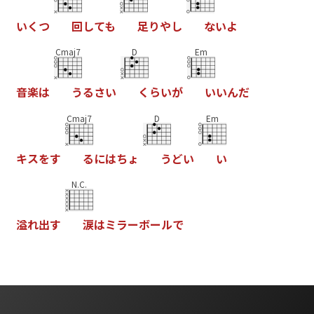
い
く
つ
回
し
て
も
足
り
や
し
な
い
よ
Cmaj7
D
Em
音
楽
は
う
る
さ
い
く
ら
い
が
い
い
ん
だ
Cmaj7
D
Em
キ
ス
を
す
る
に
は
ち
ょ
う
ど
い
い
N.C.
溢
れ
出
す
涙
は
ミ
ラ
ー
ボ
ー
ル
で