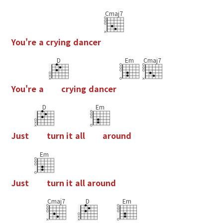
Cmaj7
Y
o
u
'
r
e
a
c
r
y
i
n
g
d
a
n
c
e
r
D
Em
Cmaj7
Y
o
u
'
r
e
a
c
r
y
i
n
g
d
a
n
c
e
r
D
Em
J
u
s
t
t
u
r
n
i
t
a
l
l
a
r
o
u
n
d
Em
J
u
s
t
t
u
r
n
i
t
a
l
l
a
r
o
u
n
d
Cmaj7
D
Em