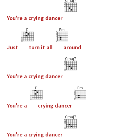
Cmaj7
Y
o
u
'
r
e
a
c
r
y
i
n
g
d
a
n
c
e
r
D
Em
J
u
s
t
t
u
r
n
i
t
a
l
l
a
r
o
u
n
d
Cmaj7
Y
o
u
'
r
e
a
c
r
y
i
n
g
d
a
n
c
e
r
D
Em
Y
o
u
'
r
e
a
c
r
y
i
n
g
d
a
n
c
e
r
Cmaj7
Y
o
u
'
r
e
a
c
r
y
i
n
g
d
a
n
c
e
r