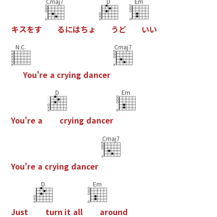
Cmaj7
D
Em
キ
ス
を
す
る
に
は
ち
ょ
う
ど
い
い
N.C.
Cmaj7
Y
o
u
'
r
e
a
c
r
y
i
n
g
d
a
n
c
e
r
D
Em
Y
o
u
'
r
e
a
c
r
y
i
n
g
d
a
n
c
e
r
Cmaj7
Y
o
u
'
r
e
a
c
r
y
i
n
g
d
a
n
c
e
r
D
Em
J
u
s
t
t
u
r
n
i
t
a
l
l
a
r
o
u
n
d