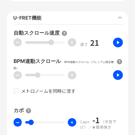
U-FRET機能
自動スクロール速度
21
ー
+
速さ
BPM連動スクロール
BPM連動スクロール（プレミアム限定機
能）
ー
+
メトロノームを同時に流す
カポ
-1
Capo
（半音下
ー
+
げ）／★簡単弾き