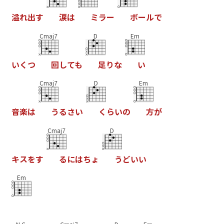
溢
れ
出
す
涙
は
ミ
ラ
ー
ボ
ー
ル
で
Cmaj7
D
Em
い
く
つ
回
し
て
も
足
り
な
い
Cmaj7
D
Em
音
楽
は
う
る
さ
い
く
ら
い
の
方
が
Cmaj7
D
キ
ス
を
す
る
に
は
ち
ょ
う
ど
い
い
Em