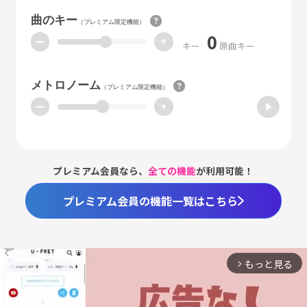
曲のキー
（プレミアム限定機能）
0
ー
+
キー
原曲キー
メトロノーム
（プレミアム限定機能）
ー
+
プレミアム会員なら、
全ての機能
が利用可能！
プレミアム会員の機能一覧はこちら
もっと見る
arrow_forward_ios