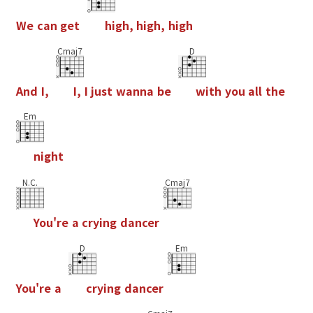
W
e
c
a
n
g
e
t
h
i
g
h
,
h
i
g
h
,
h
i
g
h
Cmaj7
D
A
n
d
I
,
I
,
I
j
u
s
t
w
a
n
n
a
b
e
w
i
t
h
y
o
u
a
l
l
t
h
e
Em
n
i
g
h
t
N.C.
Cmaj7
Y
o
u
'
r
e
a
c
r
y
i
n
g
d
a
n
c
e
r
D
Em
Y
o
u
'
r
e
a
c
r
y
i
n
g
d
a
n
c
e
r