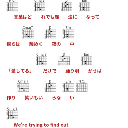
N.C.
Cmaj7
D
Em
言
葉
は
ど
れ
で
も
魔
法
に
な
っ
て
Cmaj7
D
Em
僕
ら
は
騒
め
く
夜
の
中
Cmaj7
D
Em
「
愛
し
て
る
」
だ
け
で
踊
り
明
か
せ
ば
Cmaj7
D
Em
N.C.
作
り
笑
い
も
い
ら
な
い
Cmaj7
W
e
'
r
e
t
r
y
i
n
g
t
o
f
n
d
o
u
t