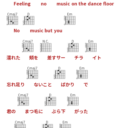
F
e
e
l
i
n
g
n
o
m
u
s
i
c
o
n
t
h
e
d
a
n
c
e
f
o
o
r
Cmaj7
D
Em
N
o
m
u
s
i
c
b
u
t
y
o
u
Cmaj7
N.C.
D
Em
濡
れ
た
頬
を
差
す
サ
ー
チ
ラ
イ
ト
Cmaj7
D
Em
忘
れ
足
り
な
い
こ
と
ば
か
り
で
Cmaj7
D
Em
君
の
ま
つ
毛
に
ぶ
ら
下
が
っ
た
Cmaj7
D
Em