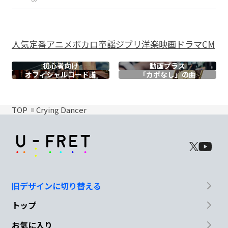
人気
定番
アニメ
ボカロ
童謡
ジブリ
洋楽
映画
ドラマ
CM
初心者向け
動画プラス
オフィシャル
コード譜
「カポなし」の曲
TOP
Crying Dancer
旧デザインに切り替える
トップ
お気に入り