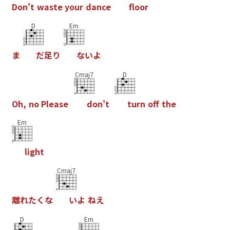
D
o
n
'
t
w
a
s
t
e
y
o
u
r
d
a
n
c
e
f
o
o
r
D
Em
ま
だ
足
り
な
い
よ
Cmaj7
D
O
h
,
n
o
P
l
e
a
s
e
d
o
n
'
t
t
u
r
n
o
f
t
h
e
Em
l
i
g
h
t
Cmaj7
離
れ
た
く
な
い
よ
ね
え
D
Em