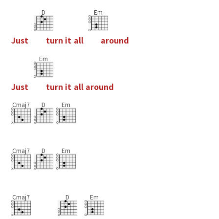
D
Em
J
u
s
t
t
u
r
n
i
t
a
l
l
a
r
o
u
n
d
Em
J
u
s
t
t
u
r
n
i
t
a
l
l
a
r
o
u
n
d
Cmaj7
D
Em
Cmaj7
D
Em
Cmaj7
D
Em