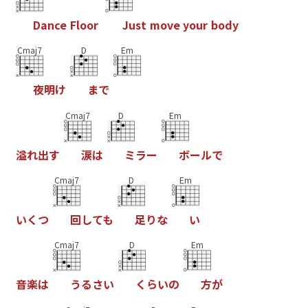
D
a
n
c
e
F
l
o
o
r
J
u
s
t
m
o
v
e
y
o
u
r
b
o
d
y
Cmaj7
D
Em
夜
明
け
ま
で
Cmaj7
D
Em
溢
れ
出
す
涙
は
ミ
ラ
ー
ボ
ー
ル
で
Cmaj7
D
Em
い
く
つ
回
し
て
も
足
り
な
い
Cmaj7
D
Em
音
楽
は
う
る
さ
い
く
ら
い
の
方
が