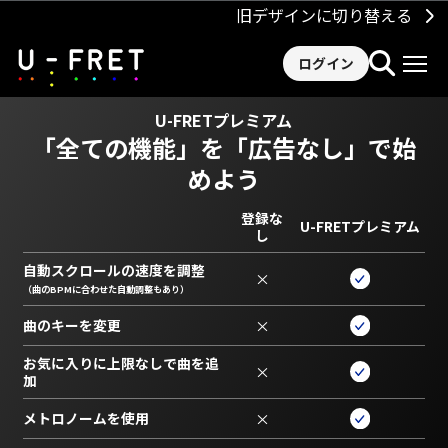
旧デザインに切り替える
ログイン
U-FRETプレミアム
「全ての機能」を
「広告なし」で始
めよう
登録な
U-FRETプレミアム
し
自動スクロールの速度を調整
×
（曲のBPMに合わせた自動調整もあり）
曲のキーを変更
×
お気に入りに上限なしで曲を追
×
加
メトロノームを使用
×