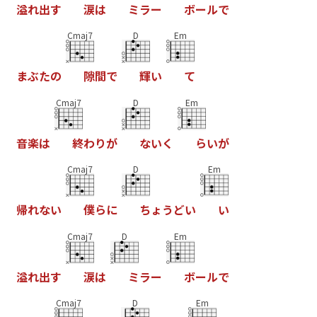
溢
れ
出
す
涙
は
ミ
ラ
ー
ボ
ー
ル
で
Cmaj7
D
Em
ま
ぶ
た
の
隙
間
で
輝
い
て
Cmaj7
D
Em
音
楽
は
終
わ
り
が
な
い
く
ら
い
が
Cmaj7
D
Em
帰
れ
な
い
僕
ら
に
ち
ょ
う
ど
い
い
Cmaj7
D
Em
溢
れ
出
す
涙
は
ミ
ラ
ー
ボ
ー
ル
で
Cmaj7
D
Em