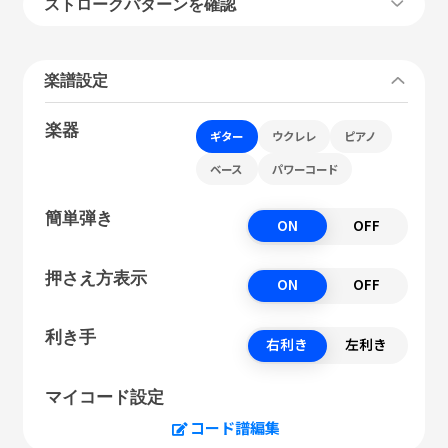
ストロークパターンを確認
楽譜設定
楽器
ギター
ウクレレ
ピアノ
ベース
パワーコード
簡単弾き
ON
OFF
押さえ方表示
ON
OFF
利き手
右利き
左利き
マイコード設定
コード譜編集