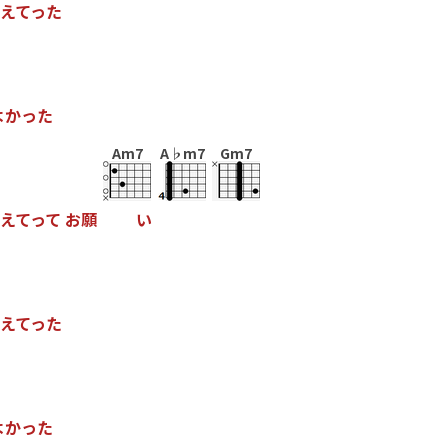
え
て
っ
た
よ
か
っ
た
Am7
A♭m7
Gm7
え
て
っ
て
お
願
い
え
て
っ
た
よ
か
っ
た