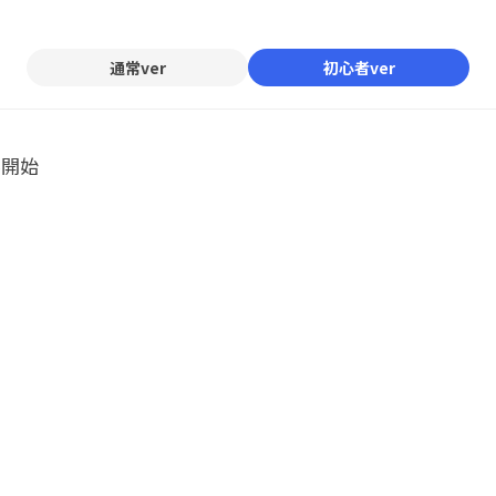
Mute
通常ver
初心者ver
ル開始