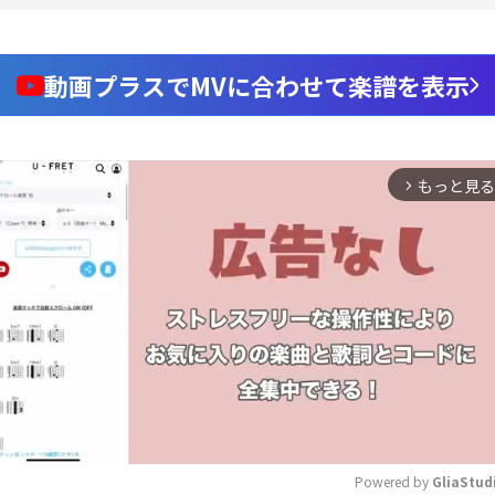
動画プラスでMVに合わせて楽譜を表示
もっと見る
arrow_forward_ios
Powered by 
GliaStud