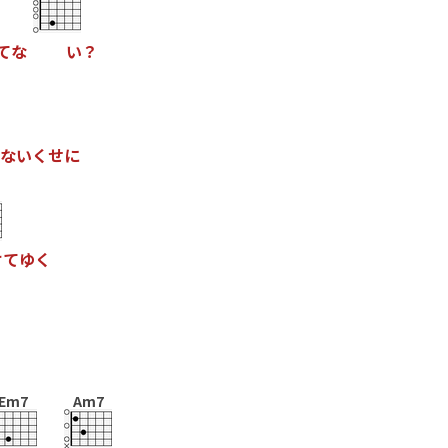
て
な
い
？
な
い
く
せ
に
け
て
ゆ
く
Em7
Am7