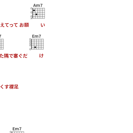
Am7
え
て
っ
て
お
願
い
7
Em7
た
隅
で
塞
ぐ
だ
け
く
す
裸
足
Em7