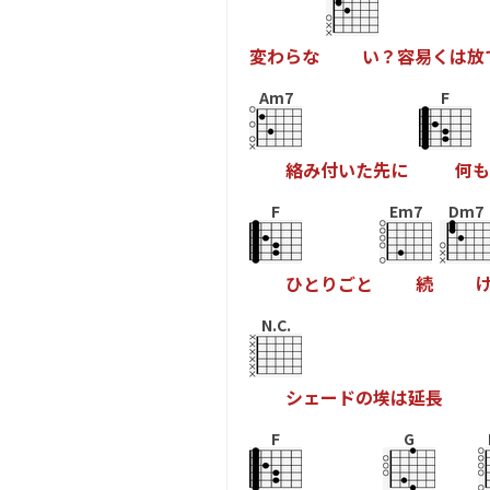
変
わ
ら
な
い
？
容
易
く
は
放
Am7
F
絡
み
付
い
た
先
に
何
も
F
Em7
Dm7
ひ
と
り
ご
と
続
N.C.
シ
ェ
ー
ド
の
埃
は
延
長
F
G