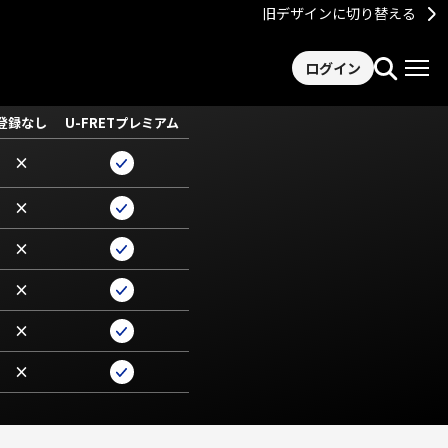
旧デザインに切り替える
ログイン
登録なし
U-FRETプレミアム
×
×
×
×
×
×