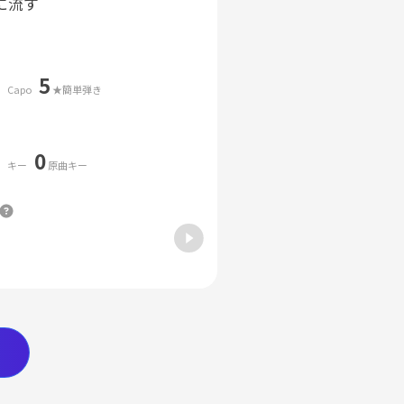
に流す
5
Capo
★簡単弾き
0
キー
原曲キー