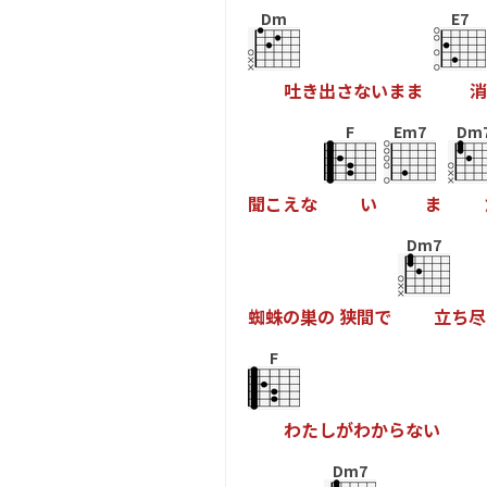
Dm
E7
吐
き
出
さ
な
い
ま
ま
消
F
Em7
Dm
聞
こ
え
な
い
ま
Dm7
蜘
蛛
の
巣
の
狭
間
で
立
ち
尽
F
わ
た
し
が
わ
か
ら
な
い
Dm7