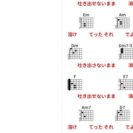
吐
き
出
せ
な
い
ま
ま
消
Em
Am
溶
け
て
っ
た
そ
れ
で
Dm
Dm7-5
吐
き
出
さ
な
い
ま
ま
消
F
E7
吐
き
出
せ
な
い
ま
ま
消
Am7
D7
溶
け
て
っ
た
そ
れ
で