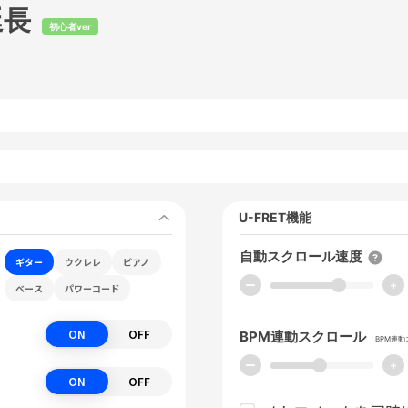
延長
初心者ver
U-FRET機能
自動スクロール速度
ギター
ウクレレ
ピアノ
ー
+
ベース
パワーコード
ON
OFF
BPM連動スクロール
BPM連
ー
+
ON
OFF