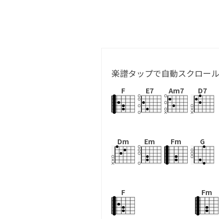
楽譜タップで自動スクロー
F
E7
Am7
D7
Dm
Em
Fm
G
F
Fm