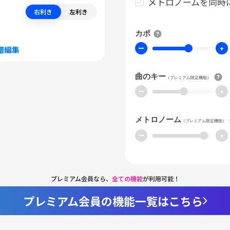
メトロノームを同時
右利き
左利き
カポ
ー
+
譜編集
曲のキー
（プレミアム限定機能）
ー
+
メトロノーム
（プレミアム限定機能）
ー
+
プレミアム会員なら、
全ての機能
が利用可能！
プレミアム会員の機能一覧はこちら