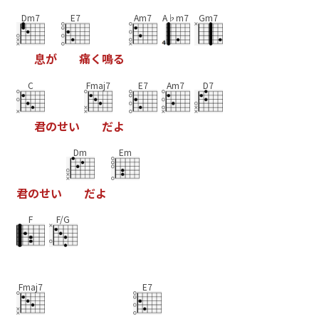
Dm7
E7
Am7
A♭m7
Gm7
息
が
痛
く
鳴
る
C
Fmaj7
E7
Am7
D7
君
の
せ
い
だ
よ
Dm
Em
君
の
せ
い
だ
よ
F
F/G
Fmaj7
E7