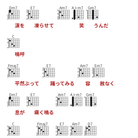
Dm7
E7
Am7
A♭m7
Gm7
涙
を
凍
ら
せ
て
笑
う
ん
だ
C
嗚
呼
Fmaj7
E7
Am7
Em7
平
然
ぶ
っ
て
踊
っ
て
み
る
容
赦
な
く
Dm7
E7
Am7
A♭m7
Gm7
息
が
痛
く
鳴
る
C
Fmaj7
E7
Am7
D7