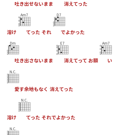
吐
き
出
せ
な
い
ま
ま
消
え
て
っ
た
Am7
D7
溶
け
て
っ
た
そ
れ
で
よ
か
っ
た
Dm
E7
Am7
吐
き
出
さ
な
い
ま
ま
消
え
て
っ
て
お
願
い
N.C.
愛
す
余
地
も
な
く
消
え
て
っ
た
N.C.
溶
け
て
っ
た
そ
れ
で
よ
か
っ
た
N.C.