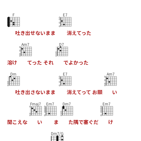
F
E7
吐
き
出
せ
な
い
ま
ま
消
え
て
っ
た
Am7
D7
溶
け
て
っ
た
そ
れ
で
よ
か
っ
た
Dm
E7
Am7
吐
き
出
さ
な
い
ま
ま
消
え
て
っ
て
お
願
い
Fmaj7
Em7
Dm7
Em7
聞
こ
え
な
い
ま
た
隅
で
塞
ぐ
だ
け
Dm7/G