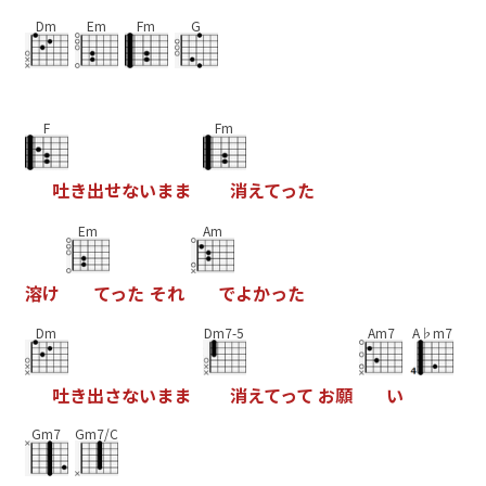
Dm
Em
Fm
G
F
Fm
吐
き
出
せ
な
い
ま
ま
消
え
て
っ
た
Em
Am
溶
け
て
っ
た
そ
れ
で
よ
か
っ
た
Dm
Dm7-5
Am7
A♭m7
吐
き
出
さ
な
い
ま
ま
消
え
て
っ
て
お
願
い
Gm7
Gm7/C