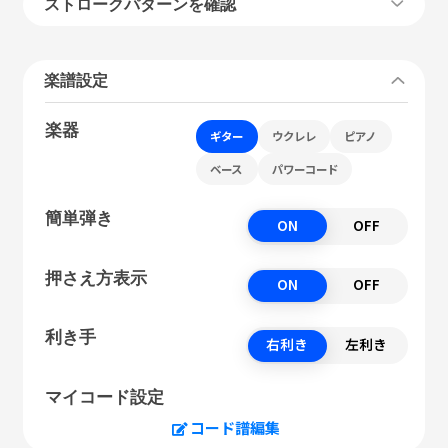
ストロークパターンを確認
楽譜設定
楽器
ギター
ウクレレ
ピアノ
ベース
パワーコード
簡単弾き
ON
OFF
押さえ方表示
ON
OFF
利き手
右利き
左利き
マイコード設定
コード譜編集