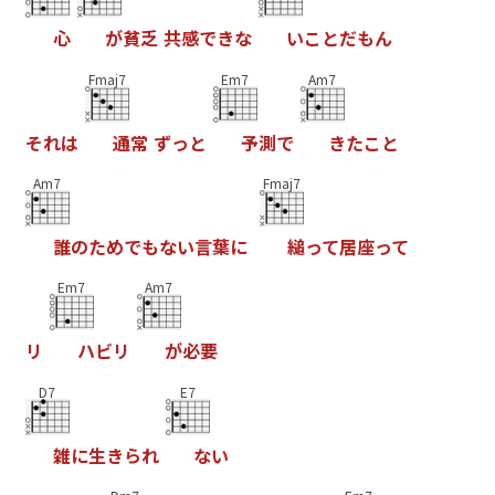
心
が
貧
乏
共
感
で
き
な
い
こ
と
だ
も
ん
Fmaj7
Em7
Am7
そ
れ
は
通
常
ず
っ
と
予
測
で
き
た
こ
と
Am7
Fmaj7
誰
の
た
め
で
も
な
い
言
葉
に
縋
っ
て
居
座
っ
て
Em7
Am7
リ
ハ
ビ
リ
が
必
要
D7
E7
雑
に
生
き
ら
れ
な
い