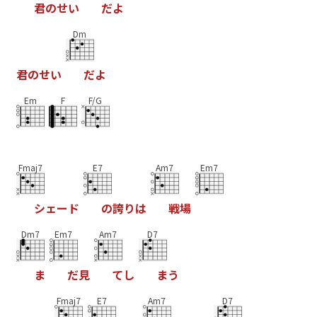
君
の
せ
い
だ
よ
Dm
君
の
せ
い
だ
よ
Em
F
F/G
Fmaj7
E7
Am7
Em7
シ
ェ
ー
ド
の
誇
り
は
戦
場
Dm7
Em7
Am7
D7
ま
だ
見
て
し
ま
う
Fmaj7
E7
Am7
D7