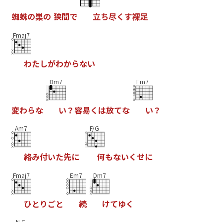
蜘
蛛
の
巣
の
狭
間
で
立
ち
尽
く
す
裸
足
Fmaj7
わ
た
し
が
わ
か
ら
な
い
Dm7
Em7
変
わ
ら
な
い
？
容
易
く
は
放
て
な
い
？
Am7
F/G
絡
み
付
い
た
先
に
何
も
な
い
く
せ
に
Fmaj7
Em7
Dm7
ひ
と
り
ご
と
続
け
て
ゆ
く
N.C.