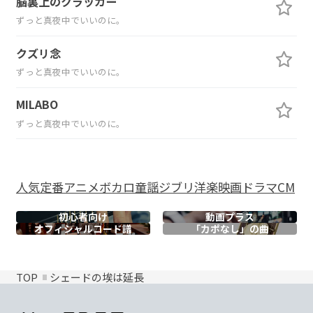
脳裏上のクラッカー
ずっと真夜中でいいのに。
クズリ念
ずっと真夜中でいいのに。
MILABO
ずっと真夜中でいいのに。
人気
定番
アニメ
ボカロ
童謡
ジブリ
洋楽
映画
ドラマ
CM
初心者向け
動画プラス
オフィシャル
コード譜
「カポなし」の曲
TOP
シェードの埃は延長