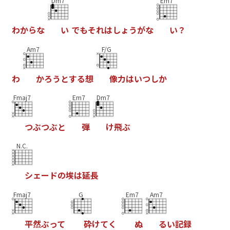
Dm7
Em7
わ
か
ら
な
い
で
も
そ
れ
は
し
ょ
う
が
な
い
？
Am7
F/G
わ
か
ろ
う
と
す
る
想
像
力
は
い
つ
し
か
Fmaj7
Em7
Dm7
つ
ぶ
つ
ぶ
と
弾
け
飛
ぶ
N.C.
シ
ェ
ー
ド
の
埃
は
延
長
Fmaj7
G
Em7
Am7
平
然
ぶ
っ
て
砕
け
て
く
ぬ
る
い
記
録