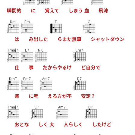
瞬
間
的
に
覚
え
て
し
ま
う
血
飛
沫
Dm
Em
F
G
は
み
出
し
た
ら
ま
た
無
事
シ
ャ
ッ
ト
ダ
ウ
ン
Fmaj7
E7
N.C.
Em7
仕
事
だ
か
ら
や
る
け
ど
自
分
で
Dm7
Em7
Am7
D7
楽
に
考
え
る
方
が
不
安
定
？
Fmaj7
E7
Am7
D7
お
と
な
し
く
大
人
ら
し
く
し
た
け
ど