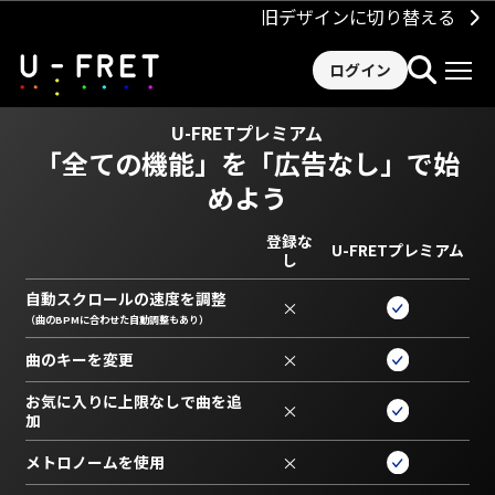
旧デザインに切り替える
ログイン
U-FRETプレミアム
「全ての機能」を
「広告なし」で始
めよう
登録な
U-FRETプレミアム
し
自動スクロールの速度を調整
×
（曲のBPMに合わせた自動調整もあり）
曲のキーを変更
×
お気に入りに上限なしで曲を追
×
加
メトロノームを使用
×