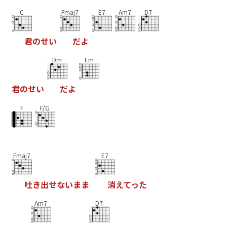
C
Fmaj7
E7
Am7
D7
君
の
せ
い
だ
よ
Dm
Em
君
の
せ
い
だ
よ
F
F/G
Fmaj7
E7
吐
き
出
せ
な
い
ま
ま
消
え
て
っ
た
Am7
D7