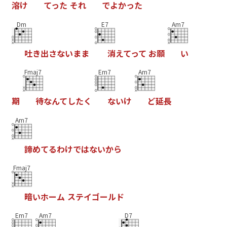
溶
け
て
っ
た
そ
れ
で
よ
か
っ
た
Dm
E7
Am7
吐
き
出
さ
な
い
ま
ま
消
え
て
っ
て
お
願
い
Fmaj7
Em7
Am7
期
待
な
ん
て
し
た
く
な
い
け
ど
延
長
Am7
諦
め
て
る
わ
け
で
は
な
い
か
ら
Fmaj7
暗
い
ホ
ー
ム
ス
テ
イ
ゴ
ー
ル
ド
Em7
Am7
D7