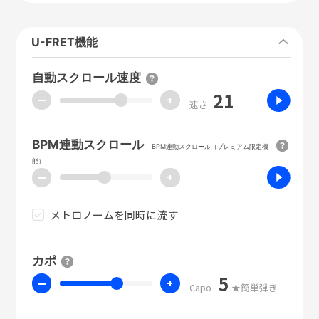
U-FRET機能
自動スクロール速度
21
ー
+
速さ
BPM連動スクロール
BPM連動スクロール（プレミアム限定機
能）
ー
+
メトロノームを同時に流す
カポ
5
ー
+
Capo
★簡単弾き