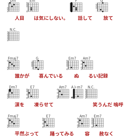
Dm
Em
F
G
人
目
は
気
に
し
な
い
。
話
し
て
放
て
N.C.
Fmaj7
G
Em7
Am7
誰
か
が
喜
ん
で
い
る
ぬ
る
い
記
録
Dm7
E7
Am7
A♭m7
N.C.
涙
を
凍
ら
せ
て
笑
う
ん
だ
嗚
呼
Fmaj7
E7
Am7
Em7
平
然
ぶ
っ
て
踊
っ
て
み
る
容
赦
な
く