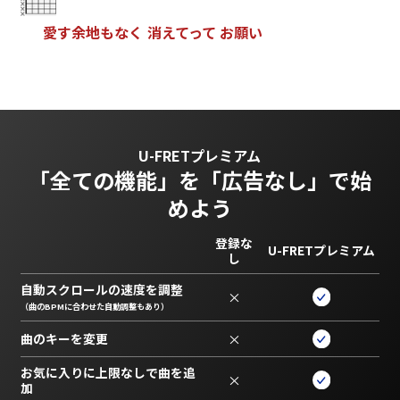
愛
す
余
地
も
な
く
消
え
て
っ
て
お
願
い
U-FRETプレミアム
「全ての機能」を
「広告なし」で始
めよう
登録な
U-FRETプレミアム
し
自動スクロールの速度を調整
×
（曲のBPMに合わせた自動調整もあり）
曲のキーを変更
×
お気に入りに上限なしで曲を追
×
加