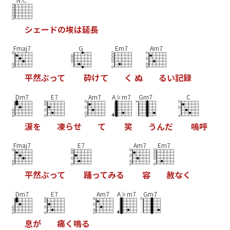
シ
ェ
ー
ド
の
埃
は
延
長
Fmaj7
G
Em7
Am7
平
然
ぶ
っ
て
砕
け
て
く
ぬ
る
い
記
録
Dm7
E7
Am7
A♭m7
Gm7
C
涙
を
凍
ら
せ
て
笑
う
ん
だ
嗚
呼
Fmaj7
E7
Am7
Em7
平
然
ぶ
っ
て
踊
っ
て
み
る
容
赦
な
く
Dm7
E7
Am7
A♭m7
Gm7
息
が
痛
く
鳴
る