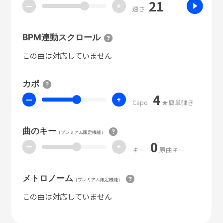
21
ー
+
速さ
BPM連動スクロール
この曲は対応していません
カポ
4
ー
+
Capo
★簡単弾き
曲のキー
（プレミアム限定機能）
0
ー
+
キー
原曲キー
メトロノーム
（プレミアム限定機能）
この曲は対応していません