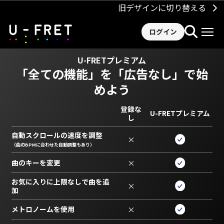
旧デザインに切り替える
ログイン
U-FRETプレミアム
「全ての機能」を
「広告なし」で始
めよう
登録な
U-FRETプレミアム
し
自動スクロールの速度を調整
×
（曲のBPMに合わせた自動調整もあり）
曲のキーを変更
×
お気に入りに上限なしで曲を追
×
加
メトロノームを使用
×