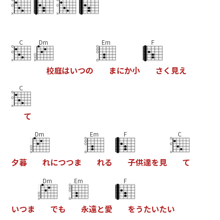
C
Dm
Em
F
校
庭
は
い
つ
の
ま
に
か
小
さ
く
見
え
C
て
Dm
Em
F
C
夕
暮
れ
に
つ
つ
ま
れ
る
子
供
達
を
見
て
Dm
Em
F
い
つ
ま
で
も
永
遠
と
愛
を
う
た
い
た
い