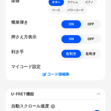
楽器
ギター
ウクレレ
ピアノ
ベース
パワーコード
簡単弾き
ON
OFF
押さえ方表示
ON
OFF
利き手
右利き
左利き
マイコード設定
コード譜編集
U-FRET機能
自動スクロール速度