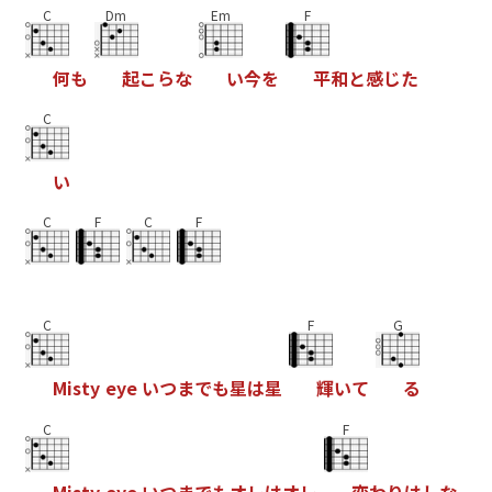
C
Dm
Em
F
何
も
起
こ
ら
な
い
今
を
平
和
と
感
じ
た
C
い
C
F
C
F
C
F
G
M
i
s
t
y
e
y
e
い
つ
ま
で
も
星
は
星
輝
い
て
る
C
F
M
i
s
t
y
e
y
e
い
つ
ま
で
も
オ
レ
は
オ
レ
変
わ
り
は
し
な