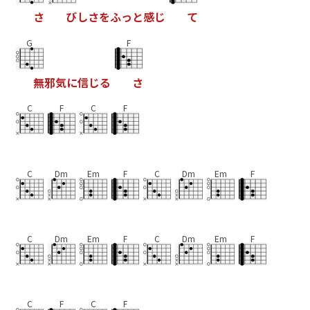
さ
び
し
さ
を
ふ
っ
と
感
じ
て
G
F
無
邪
気
に
信
じ
る
さ
C
F
C
F
C
Dm
Em
F
C
Dm
Em
F
C
Dm
Em
F
C
Dm
Em
F
C
F
C
F