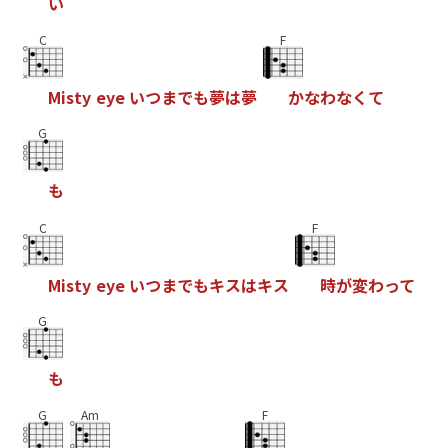
い
C
F
M
i
s
t
y
e
y
e
い
つ
ま
で
も
夢
は
夢
か
な
わ
な
く
て
G
も
C
F
M
i
s
t
y
e
y
e
い
つ
ま
で
も
キ
ス
は
キ
ス
時
が
変
わ
っ
て
G
も
G
Am
F