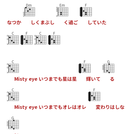
Dm
Em
F
な
つ
か
し
く
ま
ぶ
し
く
過
ご
し
て
い
た
C
F
C
F
C
F
G
M
i
s
t
y
e
y
e
い
つ
ま
で
も
星
は
星
輝
い
て
る
C
F
M
i
s
t
y
e
y
e
い
つ
ま
で
も
オ
レ
は
オ
レ
変
わ
り
は
し
な
G