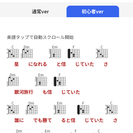
Mute
通常ver
初心者ver
楽譜タップで自動スクロール開始
C
Dm
Em
F
C
星
に
な
れ
る
と
信
じ
て
い
た
さ
Dm
Em
F
銀
河
旅
行
も
信
じ
て
い
た
C
Dm
Em
F
C
誰
に
で
も
勝
て
る
と
信
じ
て
い
た
さ
Dm
Em
F
C