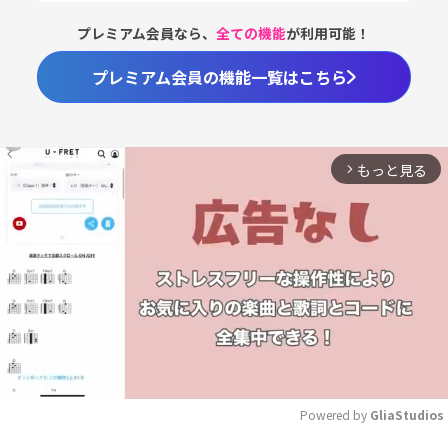
プレミアム会員なら、
全ての機能
が利用可能！
プレミアム会員の機能一覧はこちら
もっと見る
arrow_forward_ios
Powered by 
GliaStudios