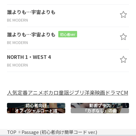
誰よりも…宇宙よりも
BE MODERN
誰よりも…宇宙よりも
初心者ver
BE MODERN
NORTH 1・WEST 4
BE MODERN
人気
定番
アニメ
ボカロ
童謡
ジブリ
洋楽
映画
ドラマ
CM
初心者向け
動画プラス
オフィシャル
コード譜
「カポなし」の曲
TOP
Passage (初心者向け簡単コード ver.)