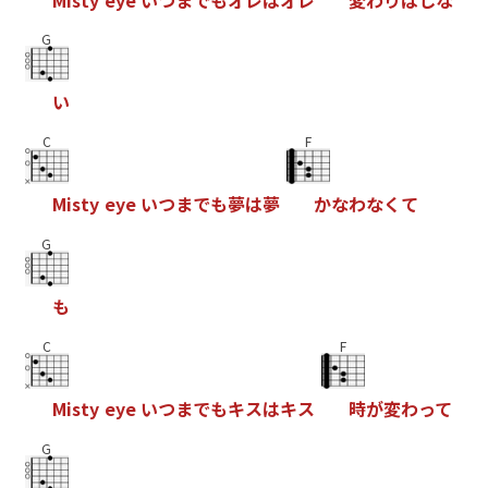
G
い
C
F
M
i
s
t
y
e
y
e
い
つ
ま
で
も
夢
は
夢
か
な
わ
な
く
て
G
も
C
F
M
i
s
t
y
e
y
e
い
つ
ま
で
も
キ
ス
は
キ
ス
時
が
変
わ
っ
て
G