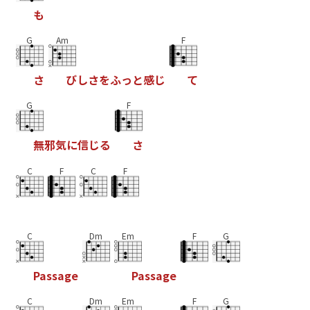
も
G
Am
F
さ
び
し
さ
を
ふ
っ
と
感
じ
て
G
F
無
邪
気
に
信
じ
る
さ
C
F
C
F
C
Dm
Em
F
G
P
a
s
s
a
g
e
P
a
s
s
a
g
e
C
Dm
Em
F
G