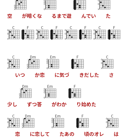
空
が
暗
く
な
る
ま
で
遊
ん
で
い
た
C
F
C
F
C
F
C
F
C
Dm
Em
F
C
い
つ
か
恋
に
気
づ
き
だ
し
た
さ
Dm
Em
F
少
し
ず
つ
答
が
わ
か
り
始
め
た
C
Dm
Em
F
C
恋
に
恋
し
て
た
あ
の
頃
の
オ
レ
は