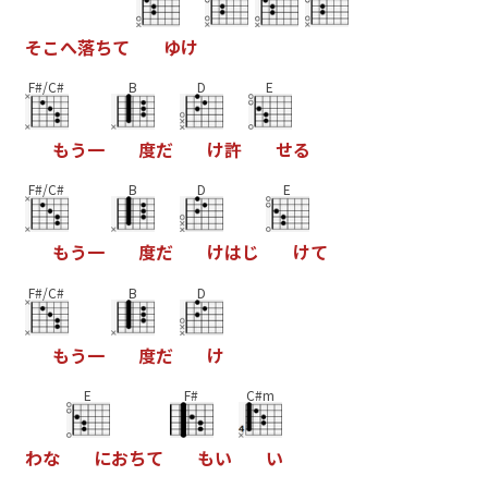
そ
こ
へ
落
ち
て
ゆ
け
F#/C#
B
D
E
も
う
一
度
だ
け
許
せ
る
F#/C#
B
D
E
も
う
一
度
だ
け
は
じ
け
て
F#/C#
B
D
も
う
一
度
だ
け
E
F#
C#m
わ
な
に
お
ち
て
も
い
い