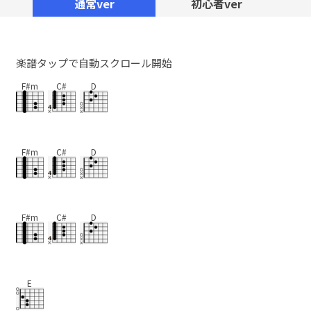
通常ver
初心者ver
楽譜タップで自動スクロール開始
F#m
C#
D
F#m
C#
D
F#m
C#
D
E