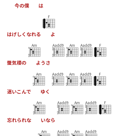
今
の
僕
は
F
は
げ
し
く
な
れ
る
よ
Am
Aadd9
Am
Aadd9
F
蜃
気
楼
の
よ
う
さ
Am
Aadd9
Am
Aadd9
F
迷
い
こ
ん
で
ゆ
く
Am
Aadd9
Am
Aadd9
F
忘
れ
ら
れ
な
い
な
ら
Am
Aadd9
Am
Aadd9