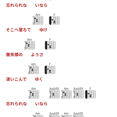
忘
れ
ら
れ
な
い
な
ら
Am
F
そ
こ
へ
落
ち
て
ゆ
け
Am
F
蜃
気
楼
の
よ
う
さ
Am
F
迷
い
こ
ん
で
ゆ
く
Am
Aadd9
Am
Aadd9
F
忘
れ
ら
れ
な
い
な
ら
Am
Aadd9
Am
Aadd9