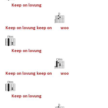
K
e
e
p
o
n
l
o
v
u
n
g
D
K
e
e
p
o
n
l
o
v
u
n
g
k
e
e
p
o
n
w
o
o
F#m
K
e
e
p
o
n
l
o
v
u
n
g
C#m
K
e
e
p
o
n
l
o
v
u
n
g
k
e
e
p
o
n
w
o
o
F#m
K
e
e
p
o
n
l
o
v
u
n
g
D