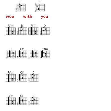
D
E
w
o
o
w
i
t
h
y
o
u
F#m
D
F#m
D
B
C#
B
A#m
F#m
C#
D
F#m
C#
D