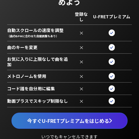
めよう
登録な
U-FRETプレミアム
し
自動スクロールの速度を調整
×
（曲のBPMに合わせた自動調整もあり）
曲のキーを変更
×
お気に入りに上限なしで曲を追
×
加
メトロノームを使用
×
コード譜を自分用に編集
×
動画プラスでスキップ制限なし
×
今すぐU-FRETプレミアムをはじめる
いつでもキャンセルできます