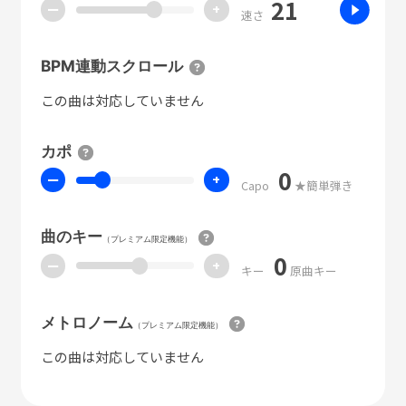
21
ー
+
速さ
BPM連動スクロール
この曲は対応していません
カポ
0
ー
+
Capo
★簡単弾き
曲のキー
（プレミアム限定機能）
0
ー
+
キー
原曲キー
メトロノーム
（プレミアム限定機能）
この曲は対応していません