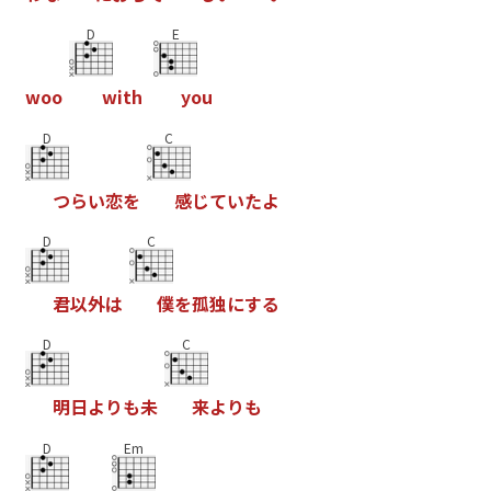
D
E
w
o
o
w
i
t
h
y
o
u
D
C
つ
ら
い
恋
を
感
じ
て
い
た
よ
D
C
君
以
外
は
僕
を
孤
独
に
す
る
D
C
明
日
よ
り
も
未
来
よ
り
も
D
Em