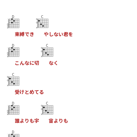
D
C
束
縛
で
き
や
し
な
い
君
を
D
C
こ
ん
な
に
切
な
く
C
受
け
と
め
て
る
D
C
誰
よ
り
も
宇
宙
よ
り
も
D