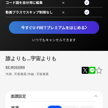
コード譜を自分用に編集
×
動画プラスでスキップ制限なし
×
今すぐU-FRETプレミアムをはじめる
いつでもキャンセルできます
誰よりも…宇宙よりも
BE MODERN
作詞 :
天坂晃英
/作曲 :
天坂晃英
楽譜設定
楽器