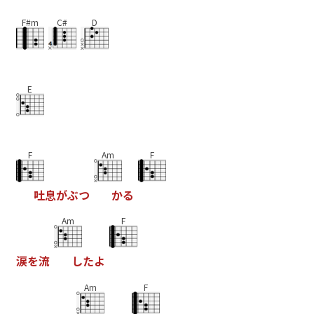
F#m
C#
D
E
F
Am
F
吐
息
が
ぶ
つ
か
る
Am
F
涙
を
流
し
た
よ
Am
F