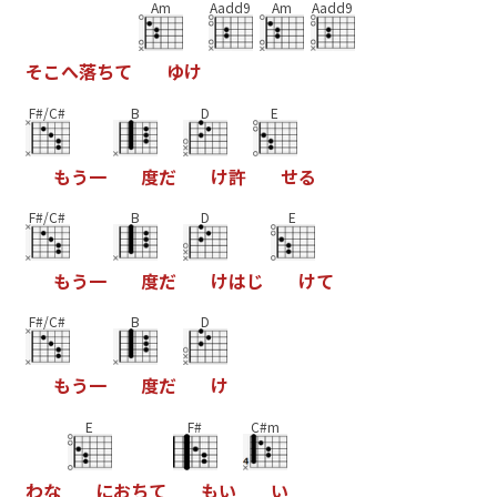
Am
Aadd9
Am
Aadd9
そ
こ
へ
落
ち
て
ゆ
け
F#/C#
B
D
E
も
う
一
度
だ
け
許
せ
る
F#/C#
B
D
E
も
う
一
度
だ
け
は
じ
け
て
F#/C#
B
D
も
う
一
度
だ
け
E
F#
C#m
わ
な
に
お
ち
て
も
い
い