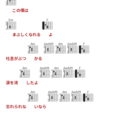
こ
の
僕
は
Em
F
ま
ぶ
し
く
な
れ
る
よ
Am
Aadd9
Am
Aadd9
F
吐
息
が
ぶ
つ
か
る
Am
Aadd9
Am
Aadd9
F
涙
を
流
し
た
よ
Am
Aadd9
Am
Aadd9
F
忘
れ
ら
れ
な
い
な
ら