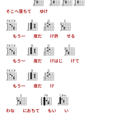
そ
こ
へ
落
ち
て
ゆ
け
F#/C#
B
D
E
も
う
一
度
だ
け
許
せ
る
F#/C#
B
D
E
も
う
一
度
だ
け
は
じ
け
て
F#/C#
B
D
も
う
一
度
だ
け
E
F#
C#m
わ
な
に
お
ち
て
も
い
い