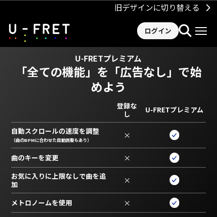
旧デザインに切り替える
ログイン
U-FRETプレミアム
「全ての機能」を
「広告なし」で始
めよう
登録な
U-FRETプレミアム
し
自動スクロールの速度を調整
×
（曲のBPMに合わせた自動調整もあり）
曲のキーを変更
×
お気に入りに上限なしで曲を追
×
加
メトロノームを使用
×