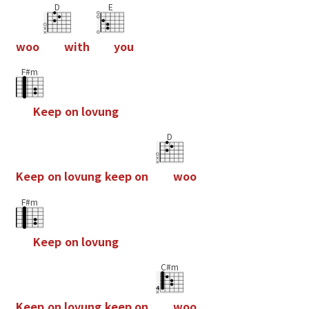
D
E
w
o
o
w
i
t
h
y
o
u
F#m
K
e
e
p
o
n
l
o
v
u
n
g
D
K
e
e
p
o
n
l
o
v
u
n
g
k
e
e
p
o
n
w
o
o
F#m
K
e
e
p
o
n
l
o
v
u
n
g
C#m
K
e
e
p
o
n
l
o
v
u
n
g
k
e
e
p
o
n
w
o
o