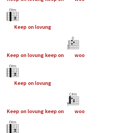
F#m
K
e
e
p
o
n
l
o
v
u
n
g
D
K
e
e
p
o
n
l
o
v
u
n
g
k
e
e
p
o
n
w
o
o
F#m
K
e
e
p
o
n
l
o
v
u
n
g
C#m
K
e
e
p
o
n
l
o
v
u
n
g
k
e
e
p
o
n
w
o
o
F#m