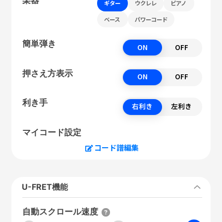
ギター
ウクレレ
ピアノ
ベース
パワーコード
簡単弾き
ON
OFF
押さえ方表示
ON
OFF
利き手
右利き
左利き
マイコード設定
コード譜編集
U-FRET機能
自動スクロール速度