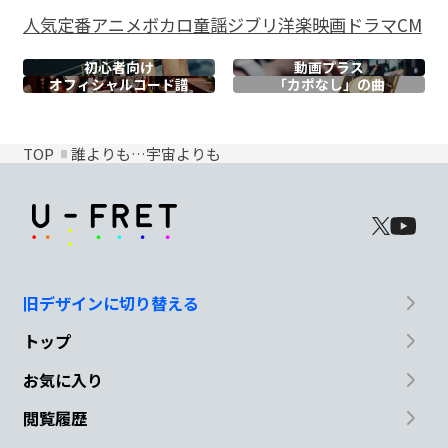
人気
定番
アニメ
ボカロ
童謡
ジブリ
洋楽
映画
ドラマ
CM
初心者向け
動画プラス
オフィシャル
コード譜
「カポなし」の曲
TOP
誰よりも…宇宙よりも
旧デザインに切り替える
トップ
お気に入り
閲覧履歴