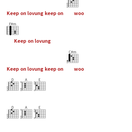
K
e
e
p
o
n
l
o
v
u
n
g
k
e
e
p
o
n
w
o
o
F#m
K
e
e
p
o
n
l
o
v
u
n
g
C#m
K
e
e
p
o
n
l
o
v
u
n
g
k
e
e
p
o
n
w
o
o
D
A
E
D
A
E