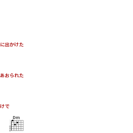
に
出
か
け
た
あ
お
ら
れ
た
け
で
Dm