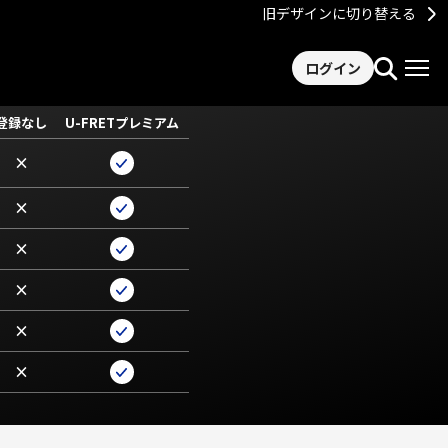
旧デザインに切り替える
ログイン
登録なし
U-FRETプレミアム
×
×
×
×
×
×