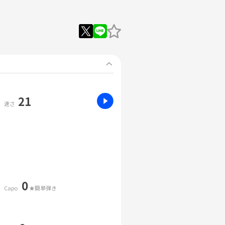
21
速さ
0
Capo
★簡単弾き