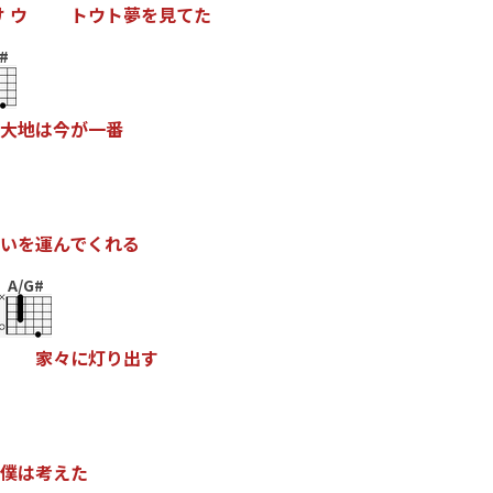
け
ウ
ト
ウ
ト
夢
を
見
て
た
#
大
地
は
今
が
一
番
い
を
運
ん
で
く
れ
る
A/G#
家
々
に
灯
り
出
す
僕
は
考
え
た