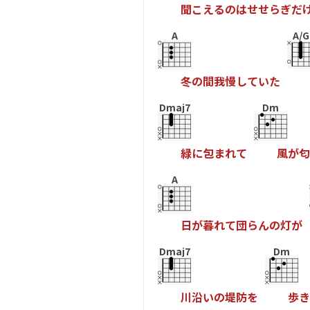
聞
こ
え
る
の
は
せ
せ
ら
ぎ
だ
A
A/G
冬
の
間
我
慢
し
て
い
た
Dmaj7
Dm
緑
に
包
ま
れ
て
風
が
匂
A
日
が
暮
れ
て
団
ら
ん
の
灯
が
Dmaj7
Dm
川
沿
い
の
堤
防
を
歩
き