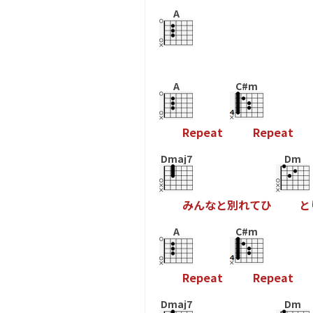
A
A
C#m
R
e
p
e
a
t
R
e
p
e
a
t
Dmaj7
Dm
み
ん
な
と
別
れ
て
ひ
と
A
C#m
R
e
p
e
a
t
R
e
p
e
a
t
Dmaj7
Dm