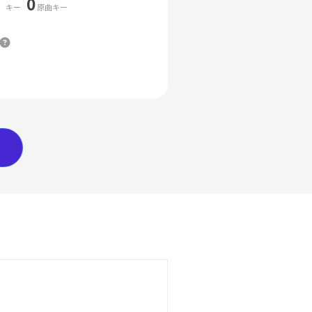
0
キー
原曲キー