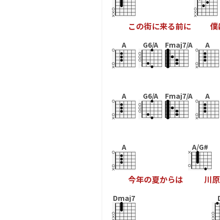
こ
の
街
に
来
る
前
に
僕
A
G6/A
Fmaj7/A
A
A
G6/A
Fmaj7/A
A
A
A/G#
今
年
の
夏
か
ら
は
川
原
Dmaj7