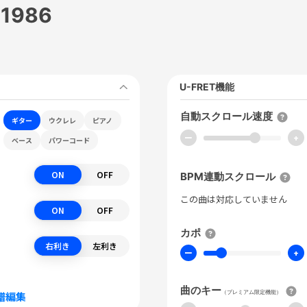
d 1986
U-FRET機能
自動スクロール速度
ギター
ウクレレ
ピアノ
ー
+
ベース
パワーコード
ON
OFF
BPM連動スクロール
この曲は対応していません
ON
OFF
カポ
右利き
左利き
ー
+
曲のキー
（プレミアム限定機能）
譜編集