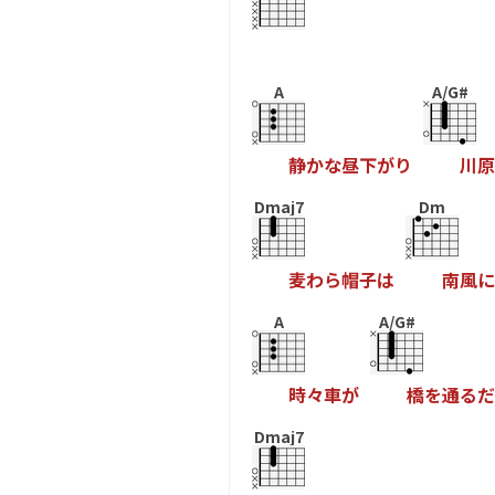
A
A/G#
静
か
な
昼
下
が
り
川
原
Dmaj7
Dm
麦
わ
ら
帽
子
は
南
風
に
A
A/G#
時
々
車
が
橋
を
通
る
だ
Dmaj7