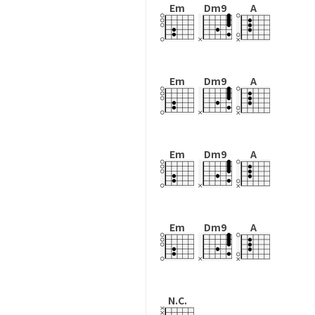
Em
Dm9
A
Em
Dm9
A
Em
Dm9
A
Em
Dm9
A
N.C.