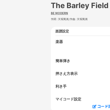
The Barley Fiel
BE MODERN
作詞 :
天坂晃英
/作曲 :
天坂晃英
楽譜設定
楽器
簡単弾き
押さえ方表示
利き手
マイコード設定
コード