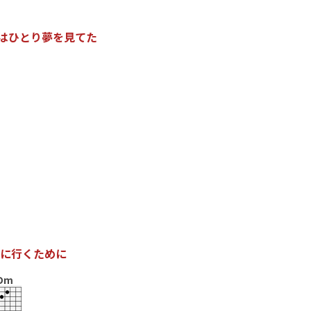
は
ひ
と
り
夢
を
見
て
た
に
行
く
た
め
に
Dm