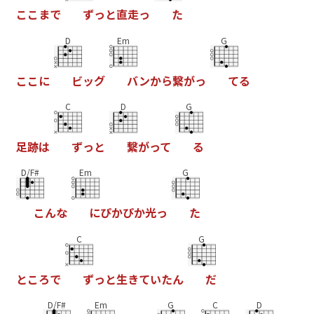
こ
こ
ま
で
ず
っ
と
直
走
っ
た
D
Em
G
こ
こ
に
ビ
ッ
グ
バ
ン
か
ら
繋
が
っ
て
る
C
D
G
足
跡
は
ず
っ
と
繋
が
っ
て
る
D/F#
Em
G
こ
ん
な
に
ぴ
か
ぴ
か
光
っ
た
C
G
と
こ
ろ
で
ず
っ
と
生
き
て
い
た
ん
だ
D/F#
Em
G
C
D