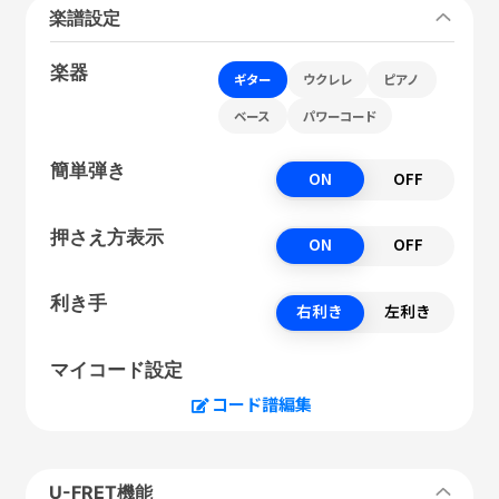
楽譜設定
楽器
ギター
ウクレレ
ピアノ
ベース
パワーコード
簡単弾き
ON
OFF
押さえ方表示
ON
OFF
利き手
右利き
左利き
マイコード設定
コード譜編集
U-FRET機能