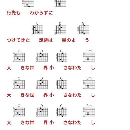
行
先
も
わ
か
ら
ず
に
C
D
G
つ
け
て
き
た
足
跡
は
星
の
よ
う
C
D
G
Em
大
き
な
世
界
小
さ
な
わ
た
し
C
D
G
Em
大
き
な
世
界
小
さ
な
わ
た
し
C
D
G
Em
大
き
な
世
界
小
さ
な
わ
た
し