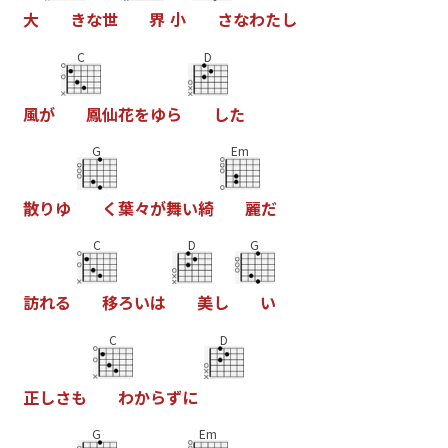
大
き
な
世
界
小
さ
な
わ
た
し
C
D
風
が
鳳
仙
花
を
ゆ
ら
し
た
G
Em
散
り
ゆ
く
葉
々
が
舞
い
綺
麗
だ
C
D
G
訪
れ
る
移
ろ
い
は
美
し
い
C
D
正
し
さ
も
わ
か
ら
ず
に
G
Em