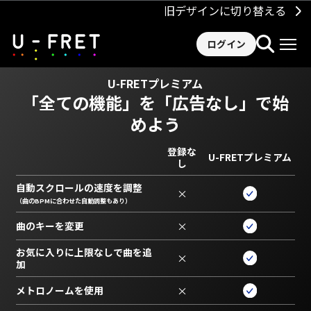
旧デザインに切り替える
ログイン
U-FRETプレミアム
「全ての機能」を
「広告なし」で始
めよう
登録な
U-FRETプレミアム
し
自動スクロールの速度を調整
×
（曲のBPMに合わせた自動調整もあり）
曲のキーを変更
×
お気に入りに上限なしで曲を追
×
加
メトロノームを使用
×