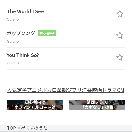
The World I See
Guiano
ポップソング
初心者ver
Guiano
You Think So?
Guiano
人気
定番
アニメ
ボカロ
童謡
ジブリ
洋楽
映画
ドラマ
CM
初心者向け
動画プラス
オフィシャル
コード譜
「カポなし」の曲
TOP
星くずのうた