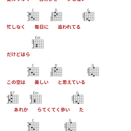
C
D
G
忙
し
な
く
毎
日
に
追
わ
れ
て
る
Em
だ
け
ど
ほ
ら
C
D
G
こ
の
空
は
美
し
い
と
思
え
て
い
る
B7
Em
G
あ
れ
か
ら
て
く
て
く
歩
い
た
C
G