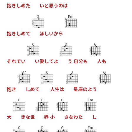
抱
き
し
め
た
い
と
思
う
の
は
G
Em
抱
き
し
め
て
ほ
し
い
か
ら
C
D
G
そ
れ
で
い
い
愛
し
て
よ
う
自
分
も
人
も
B7
C
D
G
抱
き
し
め
て
人
生
は
星
座
の
よ
う
C
D
G
Em
大
き
な
世
界
小
さ
な
わ
た
し
C
D
G
Em