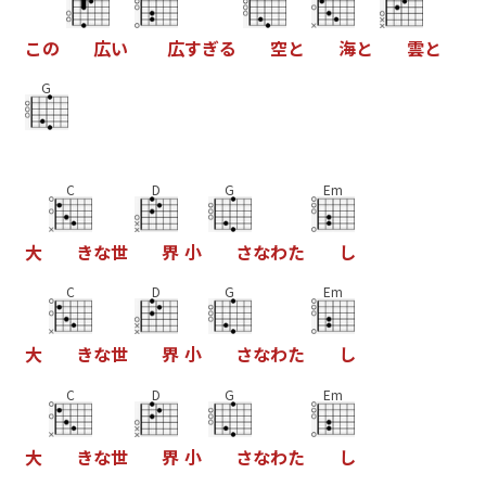
こ
の
広
い
広
す
ぎ
る
空
と
海
と
雲
と
G
C
D
G
Em
大
き
な
世
界
小
さ
な
わ
た
し
C
D
G
Em
大
き
な
世
界
小
さ
な
わ
た
し
C
D
G
Em
大
き
な
世
界
小
さ
な
わ
た
し