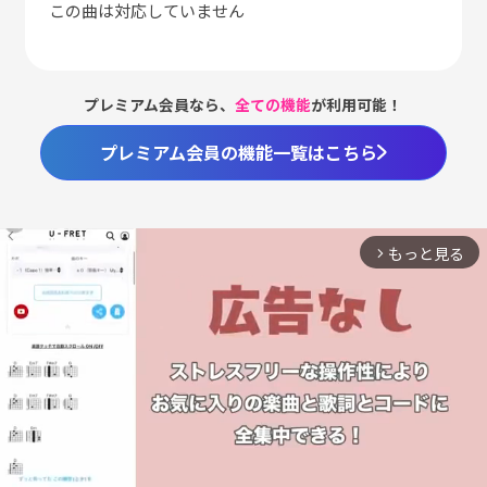
この曲は対応していません
プレミアム会員なら、
全ての機能
が利用可能！
プレミアム会員の機能一覧はこちら
もっと見る
arrow_forward_ios