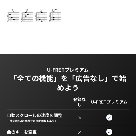
C
D
G
Em
U-FRETプレミアム
「全ての機能」を
「広告なし」で始
めよう
登録な
U-FRETプレミアム
し
自動スクロールの速度を調整
×
（曲のBPMに合わせた自動調整もあり）
曲のキーを変更
×