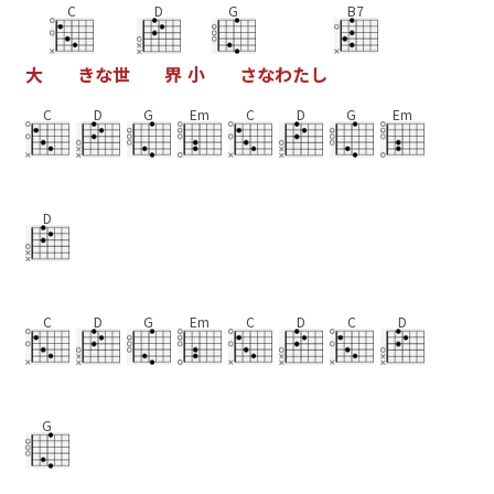
C
D
G
B7
大
き
な
世
界
小
さ
な
わ
た
し
C
D
G
Em
C
D
G
Em
D
C
D
G
Em
C
D
C
D
G