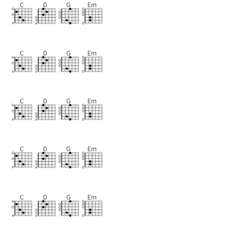
C
D
G
Em
C
D
G
Em
C
D
G
Em
C
D
G
Em
C
D
G
Em