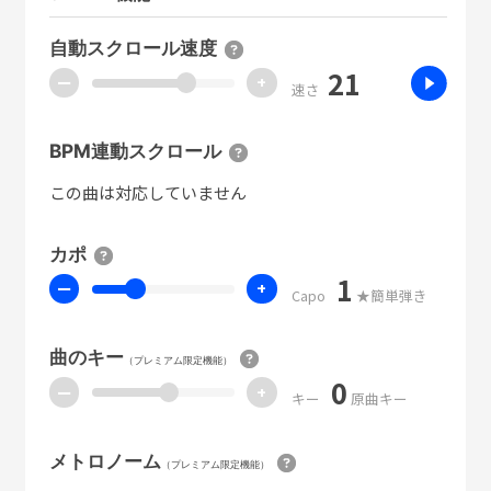
自動スクロール速度
21
ー
+
速さ
BPM連動スクロール
この曲は対応していません
カポ
1
ー
+
Capo
★簡単弾き
曲のキー
（プレミアム限定機能）
0
ー
+
キー
原曲キー
メトロノーム
（プレミアム限定機能）