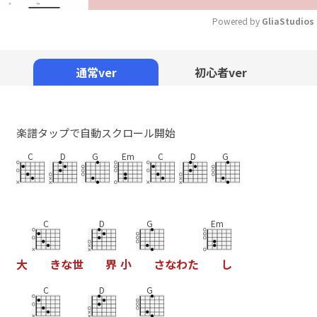
Powered by 
GliaStudios
Mute
通常ver
初心者ver
楽譜タップで自動スクロール開始
C
D
G
Em
C
D
G
C
D
G
Em
大
き
な
世
界
小
さ
な
わ
た
し
C
D
G