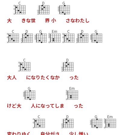
C
D
G
大
き
な
世
界
小
さ
な
わ
た
し
C
D
G
Em
C
D
G
C
D
大
人
に
な
り
た
く
な
か
っ
た
G
Em
け
ど
大
人
に
な
っ
て
し
ま
っ
た
C
D
G
Em
変
わ
り
ゆ
く
自
分
が
さ
少
し
憎
い