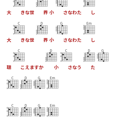
大
き
な
世
界
小
さ
な
わ
た
し
C
D
G
Em
大
き
な
世
界
小
さ
な
わ
た
し
C
D
C
D
G
聴
こ
え
ま
す
か
小
さ
な
う
た
C
D
G
Em
C
D
G
Em