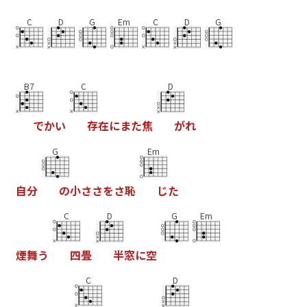
C
D
G
Em
C
D
G
B7
C
D
で
か
い
存
在
に
ま
た
焦
が
れ
G
Em
自
分
の
小
さ
さ
を
さ
恥
じ
た
C
D
G
Em
煙
舞
う
四
畳
半
窓
に
空
C
D