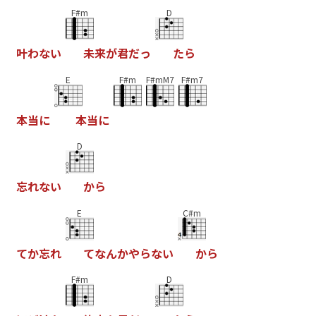
F#m
D
叶
わ
な
い
未
来
が
君
だ
っ
た
ら
E
F#m
F#mM7
F#m7
本
当
に
本
当
に
D
忘
れ
な
い
か
ら
E
C#m
て
か
忘
れ
て
な
ん
か
や
ら
な
い
か
ら
F#m
D