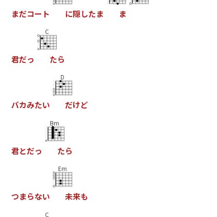
ま
だ
コ
ー
ト
に
隠
し
た
ま
ま
C
君
だ
っ
た
ら
D
バ
カ
み
た
い
だ
け
ど
Bm
君
と
だ
っ
た
ら
Em
つ
ま
ら
な
い
未
来
も
C