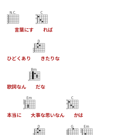
N.C.
C
言
葉
に
す
れ
ば
D
ひ
ど
く
あ
り
き
た
り
な
Bm
歌
詞
な
ん
だ
な
Em
C
本
当
に
大
事
な
思
い
な
ん
か
は
D
G
Em