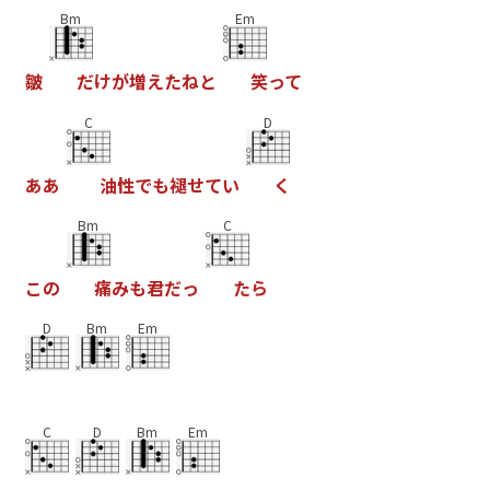
Bm
Em
皺
だ
け
が
増
え
た
ね
と
笑
っ
て
C
D
あ
あ
油
性
で
も
褪
せ
て
い
く
Bm
C
こ
の
痛
み
も
君
だ
っ
た
ら
D
Bm
Em
C
D
Bm
Em