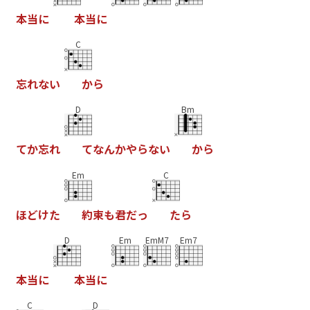
本
当
に
本
当
に
C
忘
れ
な
い
か
ら
D
Bm
て
か
忘
れ
て
な
ん
か
や
ら
な
い
か
ら
Em
C
ほ
ど
け
た
約
束
も
君
だ
っ
た
ら
D
Em
EmM7
Em7
本
当
に
本
当
に
C
D