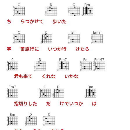
C
D
G
Bm
ち
ら
つ
か
せ
て
歩
い
た
C
D
Em
Em7
宇
宙
旅
行
に
い
つ
か
行
け
た
ら
C
D
Bm7
Em
EmM7
君
も
来
て
く
れ
な
い
か
な
Em7
C
D
Bm
指
切
り
し
た
だ
け
で
い
つ
か
は
Em
D
C