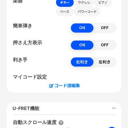
楽器
ギター
ウクレレ
ピアノ
ベース
パワーコード
簡単弾き
ON
OFF
押さえ方表示
ON
OFF
利き手
右利き
左利き
マイコード設定
コード譜編集
U-FRET機能
自動スクロール速度