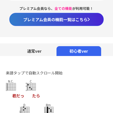
プレミアム会員なら、
全ての機能
が利用可能！
プレミアム会員の機能一覧はこちら
Loaded
:
59.02%
/
Unmute
通常ver
初心者ver
楽譜タップで自動スクロール開始
N.C.
C
君
だ
っ
た
ら
D
Bm