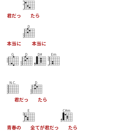
君
だ
っ
た
ら
D
本
当
に
本
当
に
G
D
D#
Em
N.C.
D
君
だ
っ
た
ら
E
C#m
青
春
の
全
て
が
君
だ
っ
た
ら