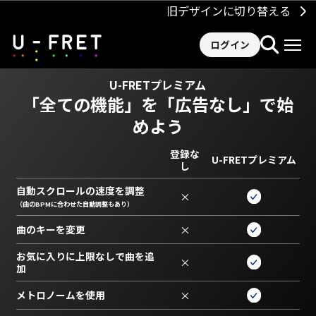
旧デザインに切り替える
ログイン
U-FRETプレミアム
「全ての機能」を
「広告なし」で始
めよう
登録な
U-FRETプレミアム
し
自動スクロールの速度を調整
×
（曲のBPMに合わせた自動調整もあり）
曲のキーを変更
×
お気に入りに上限なしで曲を追
×
加
メトロノームを使用
×