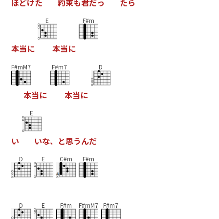
ほ
ど
け
た
約
束
も
君
だ
っ
た
ら
E
F#m
本
当
に
本
当
に
F#mM7
F#m7
D
本
当
に
本
当
に
E
い
い
な
、
と
思
う
ん
だ
D
E
C#m
F#m
D
E
F#m
F#mM7
F#m7