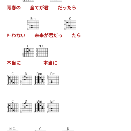
青
春
の
全
て
が
君
だ
っ
た
ら
Em
C
叶
わ
な
い
未
来
が
君
だ
っ
た
ら
D
N.C.
本
当
に
本
当
に
C
D
Bm
Em
C
D
Bm
Em
N.C.
C
D