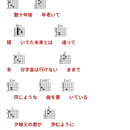
数
十
年
後
年
老
い
て
Bm
Em
描
い
て
た
未
来
と
は
違
っ
て
C
D
多
分
宇
宙
は
行
け
な
い
ま
ま
で
Em
EmM7
Em7
同
じ
よ
う
な
曲
を
書
い
て
い
る
C
D
夕
映
え
の
君
が
滲
む
よ
う
に