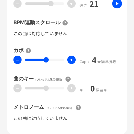
21
ー
+
速さ
BPM連動スクロール
この曲は対応していません
カポ
4
ー
+
Capo
★簡単弾き
曲のキー
（プレミアム限定機能）
0
ー
+
キー
原曲キー
メトロノーム
（プレミアム限定機能）
この曲は対応していません