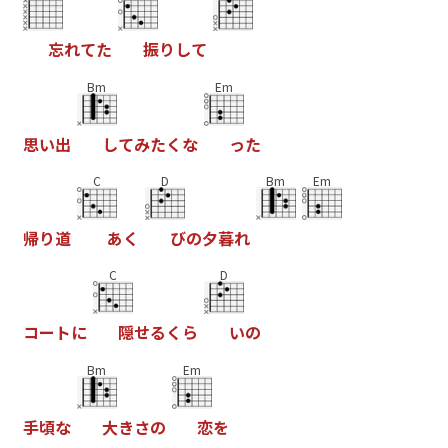
忘
れ
て
た
振
り
し
て
Bm
Em
思
い
出
し
て
み
た
く
な
っ
た
C
D
Bm
Em
帰
り
道
あ
く
び
の
夕
暮
れ
C
D
コ
ー
ト
に
隠
せ
る
く
ら
い
の
Bm
Em
手
頃
な
大
き
さ
の
恋
を