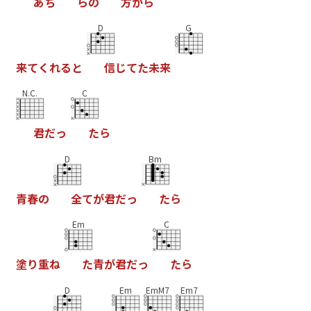
あ
ち
ら
の
方
か
ら
D
G
来
て
く
れ
る
と
信
じ
て
た
未
来
N.C.
C
君
だ
っ
た
ら
D
Bm
青
春
の
全
て
が
君
だ
っ
た
ら
Em
C
塗
り
重
ね
た
青
が
君
だ
っ
た
ら
D
Em
EmM7
Em7