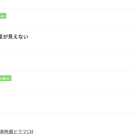
いように 見上げ
た
窓の向こ
う
ver
D#dim
Em
星が見えない
僕ら
戦いなが
ら
C
C#dim
D
て
懸命に
生きている
心者ver
にも
楽
映画
ドラマ
CM
にも