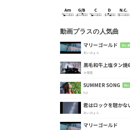
Am
G/B
C
D
N.C.
動画プラスの人気曲
G
G/B
マリーゴールド
初心者
あいみょん
誰かにとっては
君が立
黒毛和牛上塩タン焼6
Em
A
大塚愛
君の
中ではきっと
高い
SUMMER SONG
初心
YUI
G
G/B
君はロックを聴かな
わかっていてもや
っぱ
あいみょん
マリーゴールド
Em
A