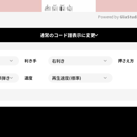
Powered by 
GliaStud
Mute
通常のコード譜表示に変更
利き手
押さえ方
速度