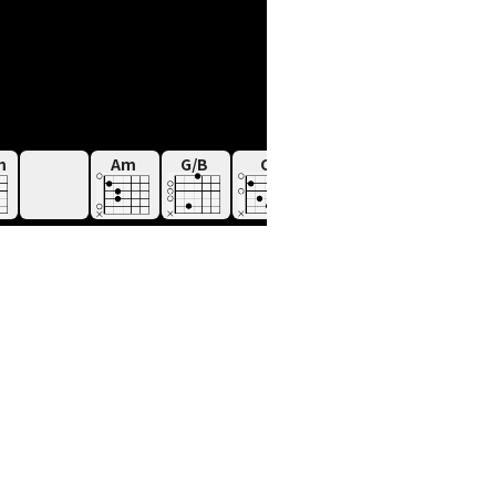
m
Am
G/B
C
D