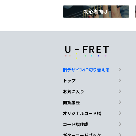
初心者向け
C
G/B
昨日
と少し違う自
分を
G
D/F#
君が
選び歩いた
道にし
旧デザインに切り替える
D#dim
Em
D
トップ
咲くこ
とのない
花
お気に入り
閲覧履歴
N.C.
C
G
オリジナルコード譜
ずっと
ずっと 見
コード譜作成
ギターコードブック