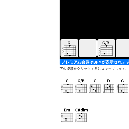
G
G/B
プレミアム会員はBPMが表示されま
下の楽譜をクリックするとスキップします。
G
G/B
C
D
G
Em
C#dim