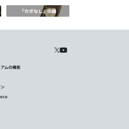
「カポなし」の曲
レミアムの機能
ジン
oco