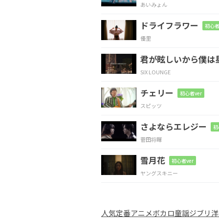
あいみょん
悔し
さがこぼれ落ちな
ドライフラワー
初心者
優里
C
D
君が眩しいから僕は
認めたく
ない自分
と 
SIX LOUNGE
チェリー
Am
G/B
初心者ver
スピッツ
強くなり
たいと
願っ
さよならエレジー
初
菅田将暉
G
D/F#
雪月花
初心者ver
君の
どんな小さな
一歩
ヤングスキニー
Em
G/B
人気
定番
アニメ
ボカロ
童謡
ジブリ
洋
君の
どんな小さな
勇気