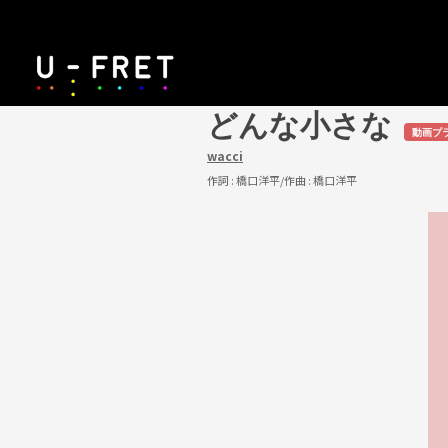
どんな小さな
動画プ
wacci
作詞 :
橋口洋平
/作曲 :
橋口洋平