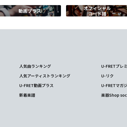
オフィシャル
動画プラス
コード譜
C#dim
D
誇
れるよう
に
か
人気曲ランキング
U-FRETプ
C#dim
人気アーティストランキング
U-リク
があ
るんだ
U-FRET動画プラス
U-FRETマガ
新着楽譜
楽器Shop soc
/B
Em
Am
守って
るか
ら