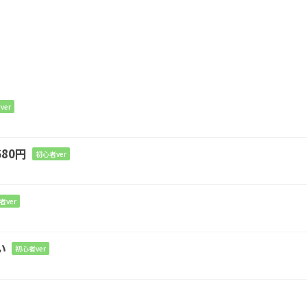
C
D
G
D/F#
ver
ち止
まって見
えて
も
80円
初心者ver
Am
D
壁
を登って
る
者ver
C
D
G
D/F#
い
初心者ver
り 比べ
てし
まう日
々
Am
D
G