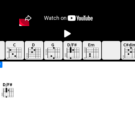
C
D
G
D/F#
Em
C#di
す
D/F#