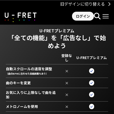
旧デザインに切り替える
ログイン
U-FRETプレミアム
「全ての機能」を
「広告なし」で始
めよう
登録な
U-FRETプレミアム
し
自動スクロールの速度を調整
×
（曲のBPMに合わせた自動調整もあり）
曲のキーを変更
×
お気に入りに上限なしで曲を追
×
加
メトロノームを使用
×