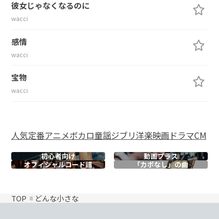
彼女じゃなくなるのに
wacci
感情
wacci
宝物
wacci
人気
定番
アニメ
ボカロ
童謡
ジブリ
洋楽
映画
ドラマ
CM
初心者向け
動画プラス
オフィシャル
コード譜
「カポなし」の曲
TOP
どんな小さな