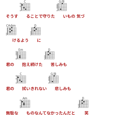
C
G/B
そ
う
す
る
こ
と
で
守
り
た
い
も
の
気
づ
C#dim
D
け
る
よ
う
に
Em
D
君
の
抱
え
続
け
た
苦
し
み
も
C
G/B
君
の
拭
い
き
れ
な
い
悲
し
み
も
Am
D
無
駄
な
も
の
な
ん
て
な
か
っ
た
ん
だ
と
笑