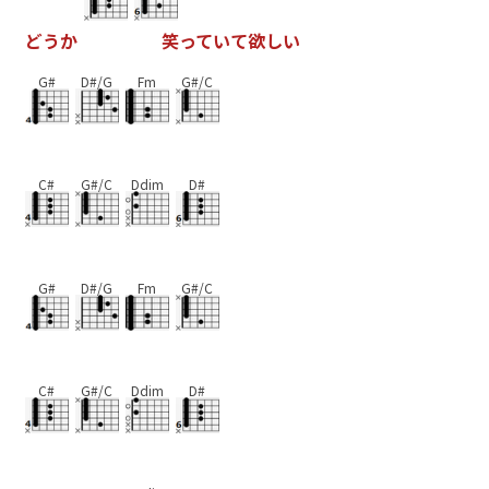
ど
う
か
笑
っ
て
い
て
欲
し
い
G#
D#/G
Fm
G#/C
C#
G#/C
Ddim
D#
G#
D#/G
Fm
G#/C
C#
G#/C
Ddim
D#