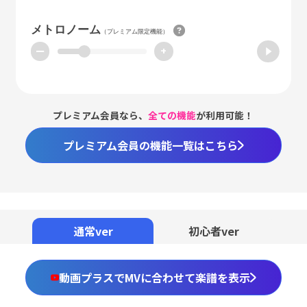
メトロノーム
（プレミアム限定機能）
ー
+
プレミアム会員なら、
全ての機能
が利用可能！
プレミアム会員の機能一覧はこちら
Loaded
:
98.37%
/
Unmute
通常ver
初心者ver
動画プラスでMVに合わせて楽譜を表示