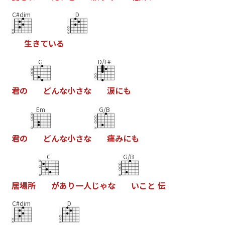
C#dim
D
生
き
て
い
る
G
D/F#
君
の
ど
ん
な
小
さ
な
涙
に
も
Em
G/B
君
の
ど
ん
な
小
さ
な
痛
み
に
も
C
G/B
居
場
所
が
あ
り
一
人
じ
ゃ
な
い
こ
と
伝
C#dim
D