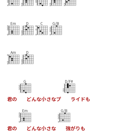
Em
D
C
G/B
Am
D
G
D/F#
君
の
ど
ん
な
小
さ
な
プ
ラ
イ
ド
も
Em
G/B
君
の
ど
ん
な
小
さ
な
強
が
り
も