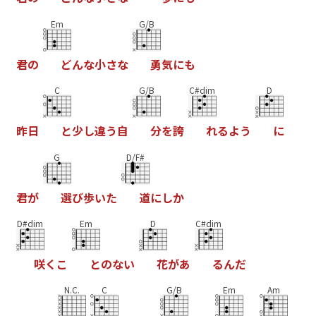
Em
G/B
君
の
ど
ん
な
小
さ
な
勇
気
に
も
C
G/B
C#dim
D
昨
日
と
少
し
違
う
自
分
を
誇
れ
る
よ
う
に
G
D/F#
君
が
選
び
歩
い
た
道
に
し
か
D#dim
Em
D
C#dim
咲
く
こ
と
の
な
い
花
が
あ
る
ん
だ
N.C.
C
G/B
Em
Am