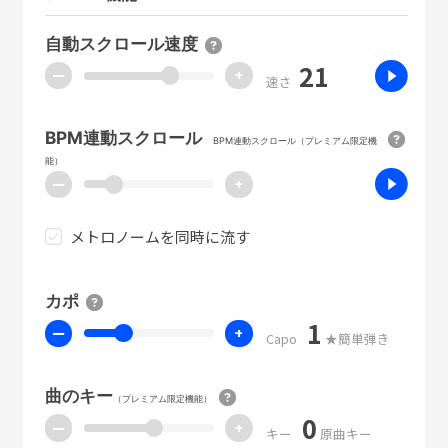
自動スクロール速度
21
ー
+
速さ
BPM連動スクロール
BPM連動スクロール（プレミアム限定機
能）
ー
+
メトロノームを同時に流す
カポ
1
ー
+
Capo
★簡単弾き
曲のキー
（プレミアム限定機能）
0
ー
+
キー
原曲キー