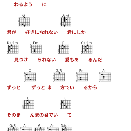
わ
る
よ
う
に
G
D/F#
君
が
好
き
に
な
れ
な
い
君
に
し
か
D#dim
Em
D
C#dim
見
つ
け
ら
れ
な
い
愛
も
あ
る
ん
だ
C
G/B
Em
Am
ず
っ
と
ず
っ
と
味
方
で
い
る
か
ら
D
C
そ
の
ま
ん
ま
の
君
で
い
て
G/B
Am
G
Am
D#dim