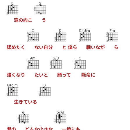
D
G
窓
の
向
こ
う
C
D
D#dim
Em
認
め
た
く
な
い
自
分
と
僕
ら
戦
い
な
が
ら
Am
G/B
C
強
く
な
り
た
い
と
願
っ
て
懸
命
に
C#dim
D
生
き
て
い
る
G
D/F#
君
の
ど
ん
な
小
さ
な
一
歩
に
も