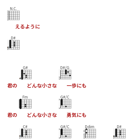
N.C.
え
る
よ
う
に
D#
G#
D#/G
君
の
ど
ん
な
小
さ
な
一
歩
に
も
Fm
G#/C
君
の
ど
ん
な
小
さ
な
勇
気
に
も
C#
G#/C
Ddim
D#