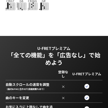
C#m7
G6
C#dim
G#
U-FRETプレミアム
「全ての機能」を
「広告なし」で始
めよう
登録な
U-FRETプレミアム
し
自動スクロールの速度を調整
×
（曲のBPMに合わせた自動調整もあり）
曲のキーを変更
×
お気に入りに上限なしで曲を追