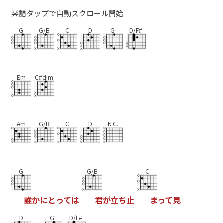
楽譜タップで自動スクロール開始
G
G/B
C
D
G
D/F#
Em
C#dim
Am
G/B
C
D
N.C.
G
G/B
C
誰
か
に
と
っ
て
は
君
が
立
ち
止
ま
っ
て
見
D
G
D/F#