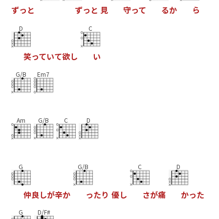
ず
っ
と
ず
っ
と
見
守
っ
て
る
か
ら
D
C
笑
っ
て
い
て
欲
し
い
G/B
Em7
Am
G/B
C
D
G
G/B
C
D
仲
良
し
が
辛
か
っ
た
り
優
し
さ
が
痛
か
っ
た
G
D/F#