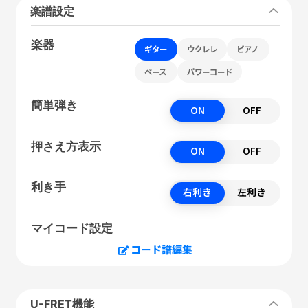
楽譜設定
楽器
ギター
ウクレレ
ピアノ
ベース
パワーコード
簡単弾き
ON
OFF
押さえ方表示
ON
OFF
利き手
右利き
左利き
マイコード設定
コード譜編集
U-FRET機能