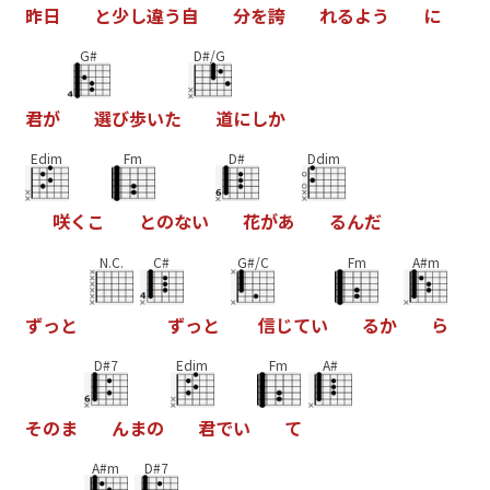
昨
日
と
少
し
違
う
自
分
を
誇
れ
る
よ
う
に
G#
D#/G
君
が
選
び
歩
い
た
道
に
し
か
Edim
Fm
D#
Ddim
咲
く
こ
と
の
な
い
花
が
あ
る
ん
だ
N.C.
C#
G#/C
Fm
A#m
ず
っ
と
ず
っ
と
信
じ
て
い
る
か
ら
D#7
Edim
Fm
A#
そ
の
ま
ん
ま
の
君
で
い
て
A#m
D#7