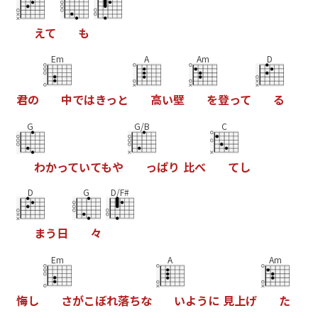
え
て
も
Em
A
Am
D
君
の
中
で
は
き
っ
と
高
い
壁
を
登
っ
て
る
G
G/B
C
わ
か
っ
て
い
て
も
や
っ
ぱ
り
比
べ
て
し
D
G
D/F#
ま
う
日
々
Em
A
Am
悔
し
さ
が
こ
ぼ
れ
落
ち
な
い
よ
う
に
見
上
げ
た