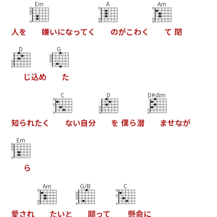
Em
A
Am
人
を
嫌
い
に
な
っ
て
く
の
が
こ
わ
く
て
閉
D
G
じ
込
め
た
C
D
D#dim
知
ら
れ
た
く
な
い
自
分
を
僕
ら
潜
ま
せ
な
が
Em
ら
Am
G/B
C
愛
さ
れ
た
い
と
願
っ
て
懸
命
に