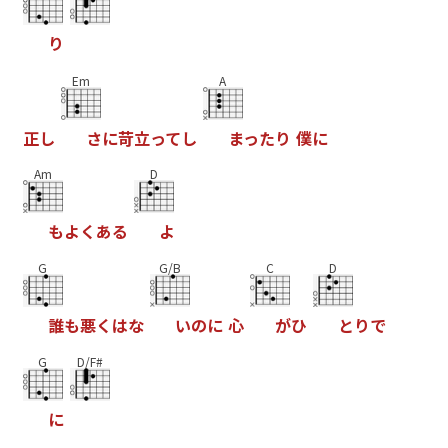
り
Em
A
正
し
さ
に
苛
立
っ
て
し
ま
っ
た
り
僕
に
Am
D
も
よ
く
あ
る
よ
G
G/B
C
D
誰
も
悪
く
は
な
い
の
に
心
が
ひ
と
り
で
G
D/F#
に