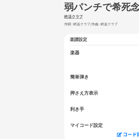
弱パンチで希死
終活クラブ
作詞 :
終活クラブ
/作曲 :
終活クラブ
楽譜設定
楽器
簡単弾き
押さえ方表示
利き手
マイコード設定
コード