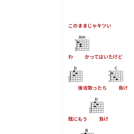
こ
の
ま
ま
じ
ゃ
キ
ツ
い
Am
わ
か
っ
て
は
い
た
け
ど
D
C
後
攻
取
っ
た
ら
負
け
D
既
に
も
う
負
け
B