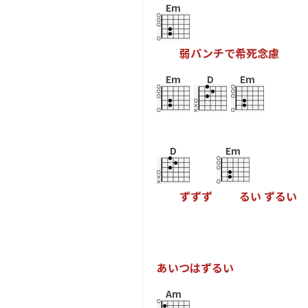
Em
弱
パ
ン
チ
で
希
死
念
慮
Em
D
Em
D
Em
ず
ず
ず
る
い
ず
る
い
あ
い
つ
は
ず
る
い
Am