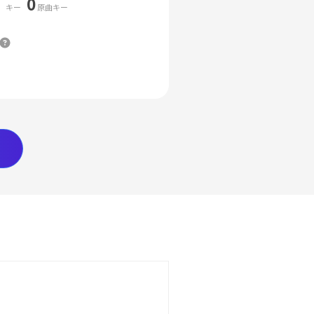
0
キー
原曲キー