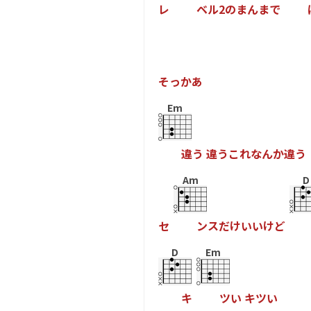
レ
ベ
ル
2
の
ま
ん
ま
で
そ
っ
か
あ
Em
違
う
違
う
こ
れ
な
ん
か
違
う
Am
D
セ
ン
ス
だ
け
い
い
け
ど
D
Em
キ
ツ
い
キ
ツ
い