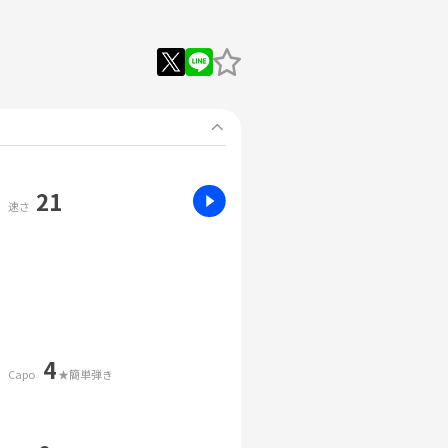
21
速さ
4
Capo
★簡単弾き