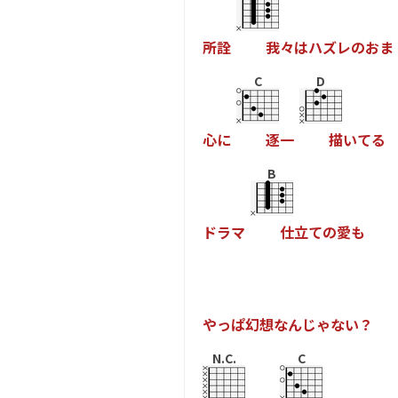
所
詮
我
々
は
ハ
ズ
レ
の
お
ま
C
D
心
に
逐
一
描
い
て
る
B
ド
ラ
マ
仕
立
て
の
愛
も
や
っ
ぱ
幻
想
な
ん
じ
ゃ
な
い
？
N.C.
C