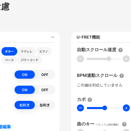
念慮
U-FRET機能
自動スクロール速度
ギター
ウクレレ
ピアノ
ー
+
ベース
パワーコード
ON
OFF
BPM連動スクロール
この曲は対応していません
ON
OFF
カポ
右利き
左利き
ー
+
曲のキー
（プレミアム限定機能）
譜編集