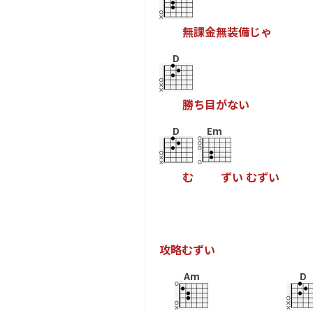
無
課
金
無
装
備
じ
ゃ
D
勝
ち
目
が
な
い
D
Em
む
ず
い
む
ず
い
攻
略
む
ず
い
Am
D