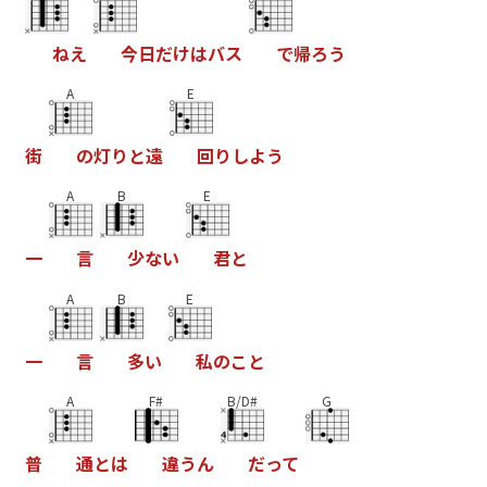
ね
え
今
日
だ
け
は
バ
ス
で
帰
ろ
う
A
E
街
の
灯
り
と
遠
回
り
し
よ
う
A
B
E
一
言
少
な
い
君
と
A
B
E
一
言
多
い
私
の
こ
と
A
F#
B/D#
G
普
通
と
は
違
う
ん
だ
っ
て