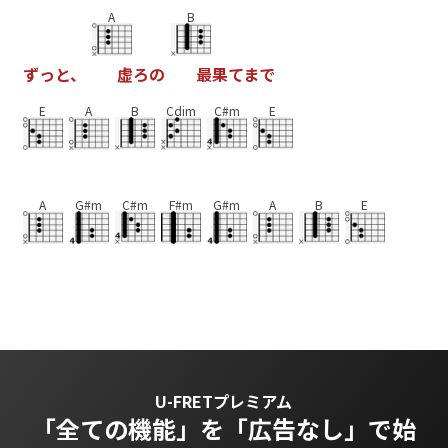
A
B
ず
っ
と
、
虚
ろ
の
最
果
て
ま
で
E
A
B
Cdim
C#m
E
A
G#m
C#m
F#m
G#m
A
B
E
U-FRETプレミアム
「全ての機能」を
「広告なし」で始