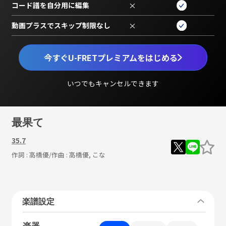
コード譜を自分用に編集
×
動画プラスでスキップ制限なし
×
今すぐU-FRETプレミアムをはじめる
いつでもキャンセルできます
最果て
35.7
作詞 :
高橋優
/作曲 :
高橋優, こな
楽譜設定
楽器