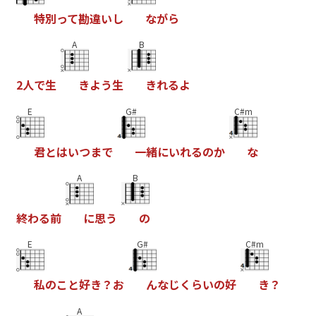
特
別
っ
て
勘
違
い
し
な
が
ら
A
B
2
人
で
生
き
よ
う
生
き
れ
る
よ
E
G#
C#m
君
と
は
い
つ
ま
で
一
緒
に
い
れ
る
の
か
な
A
B
終
わ
る
前
に
思
う
の
E
G#
C#m
私
の
こ
と
好
き
？
お
ん
な
じ
く
ら
い
の
好
き
？
A