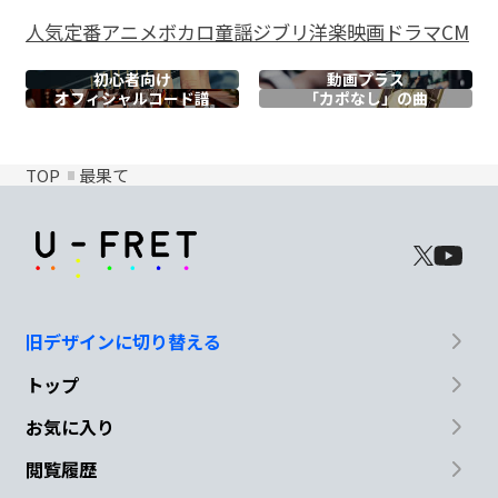
人気
定番
アニメ
ボカロ
童謡
ジブリ
洋楽
映画
ドラマ
CM
初心者向け
動画プラス
オフィシャル
コード譜
「カポなし」の曲
TOP
最果て
旧デザインに切り替える
トップ
お気に入り
閲覧履歴