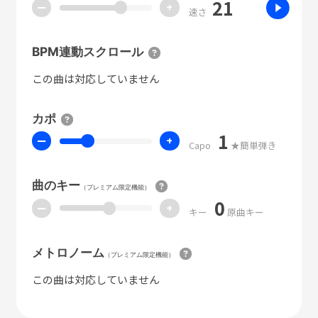
21
ー
+
速さ
BPM連動スクロール
この曲は対応していません
カポ
1
ー
+
Capo
★簡単弾き
曲のキー
（プレミアム限定機能）
0
ー
+
キー
原曲キー
メトロノーム
（プレミアム限定機能）
この曲は対応していません