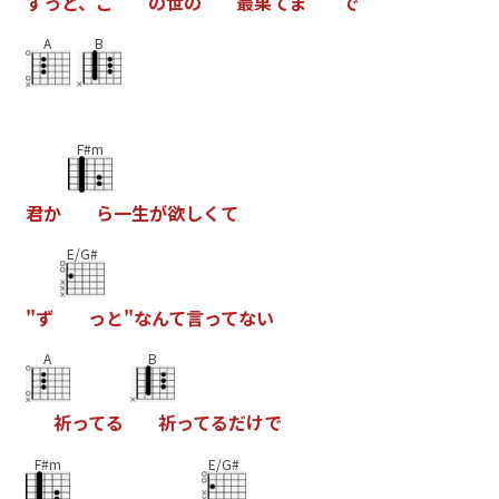
ず
っ
と
、
こ
の
世
の
最
果
て
ま
で
A
B
F#m
君
か
ら
一
生
が
欲
し
く
て
E/G#
"
ず
っ
と
"
な
ん
て
言
っ
て
な
い
A
B
祈
っ
て
る
祈
っ
て
る
だ
け
で
F#m
E/G#