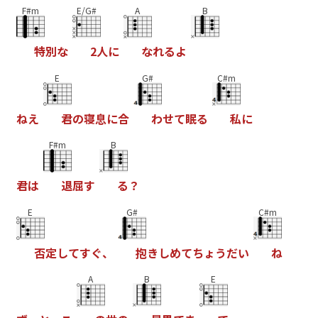
F#m
E/G#
A
B
特
別
な
2
人
に
な
れ
る
よ
E
G#
C#m
ね
え
君
の
寝
息
に
合
わ
せ
て
眠
る
私
に
F#m
B
君
は
退
屈
す
る
？
E
G#
C#m
否
定
し
て
す
ぐ
、
抱
き
し
め
て
ち
ょ
う
だ
い
ね
A
B
E