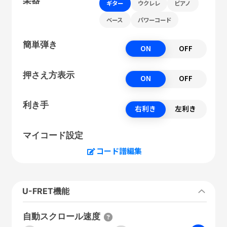
ギター
ウクレレ
ピアノ
ベース
パワーコード
簡単弾き
ON
OFF
押さえ方表示
ON
OFF
利き手
右利き
左利き
マイコード設定
コード譜編集
U-FRET機能
自動スクロール速度