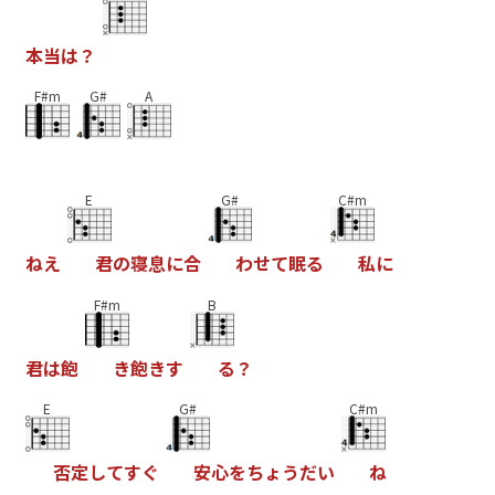
本
当
は
？
F#m
G#
A
E
G#
C#m
ね
え
君
の
寝
息
に
合
わ
せ
て
眠
る
私
に
F#m
B
君
は
飽
き
飽
き
す
る
？
E
G#
C#m
否
定
し
て
す
ぐ
安
心
を
ち
ょ
う
だ
い
ね