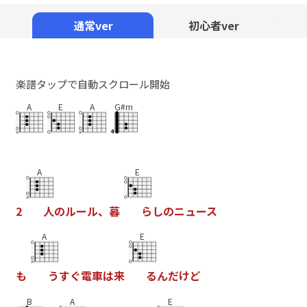
Mute
通常ver
初心者ver
楽譜タップで自動スクロール開始
A
E
A
G#m
A
E
2
人
の
ル
ー
ル
、
暮
ら
し
の
ニ
ュ
ー
ス
A
E
も
う
す
ぐ
電
車
は
来
る
ん
だ
け
ど
B
A
E