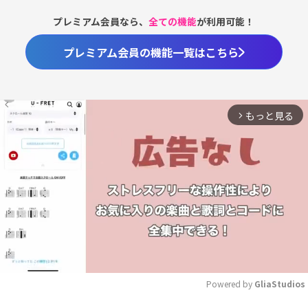
プレミアム会員なら、
全ての機能
が利用可能！
プレミアム会員の機能一覧はこちら
もっと見る
arrow_forward_ios
Powered by 
GliaStudios