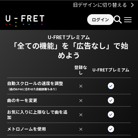
旧デザインに切り替える
ログイン
U-FRETプレミアム
「全ての機能」を
「広告なし」で始
めよう
登録な
U-FRETプレミアム
し
自動スクロールの速度を調整
×
（曲のBPMに合わせた自動調整もあり）
曲のキーを変更
×
お気に入りに上限なしで曲を追
×
加
メトロノームを使用
×