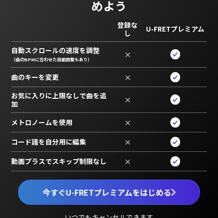
めよう
登録な
U-FRETプレミアム
し
自動スクロールの速度を調整
×
（曲のBPMに合わせた自動調整もあり）
曲のキーを変更
×
お気に入りに上限なしで曲を追
×
加
メトロノームを使用
×
コード譜を自分用に編集
×
動画プラスでスキップ制限なし
×
今すぐU-FRETプレミアムをはじめる
いつでもキャンセルできます