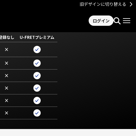
旧デザインに切り替える
ログイン
登録なし
U-FRETプレミアム
×
×
×
×
×
×