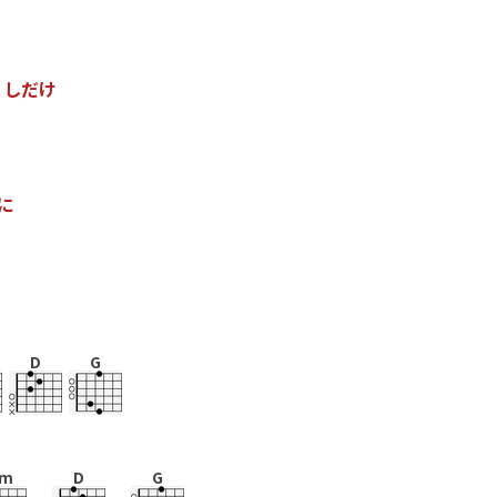
こ
し
だ
け
に
D
G
m
D
G