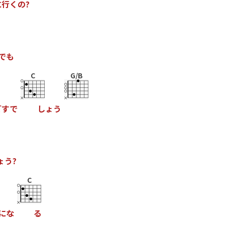
に
行
く
の
?
で
も
C
G/B
ご
す
で
し
ょ
う
ょ
う
?
C
に
な
る