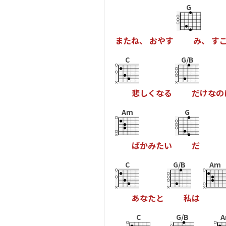
G
ま
た
ね
、
お
や
す
み
、
す
C
G/B
悲
し
く
な
る
だ
け
な
の
Am
G
ば
か
み
た
い
だ
C
G/B
Am
あ
な
た
と
私
は
C
G/B
A