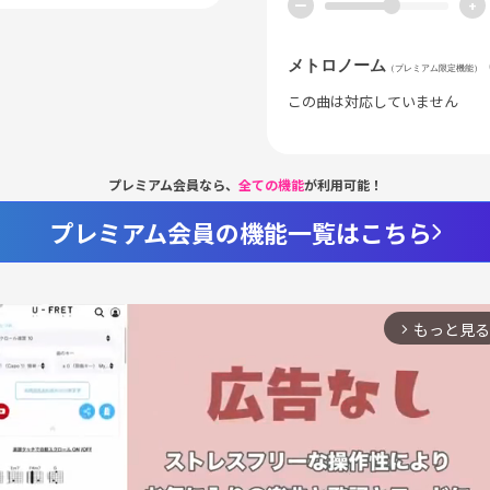
ー
+
メトロノーム
（プレミアム限定機能）
この曲は対応していません
プレミアム会員なら、
全ての機能
が利用可能！
プレミアム会員の機能一覧はこちら
もっと見る
arrow_forward_ios