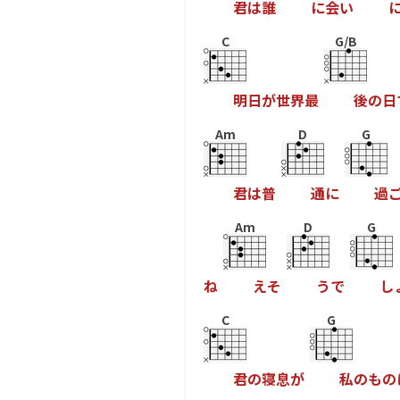
君
は
誰
に
会
い
C
G/B
明
日
が
世
界
最
後
の
日
Am
D
G
君
は
普
通
に
過
Am
D
G
ね
え
そ
う
で
し
C
G
君
の
寝
息
が
私
の
も
の