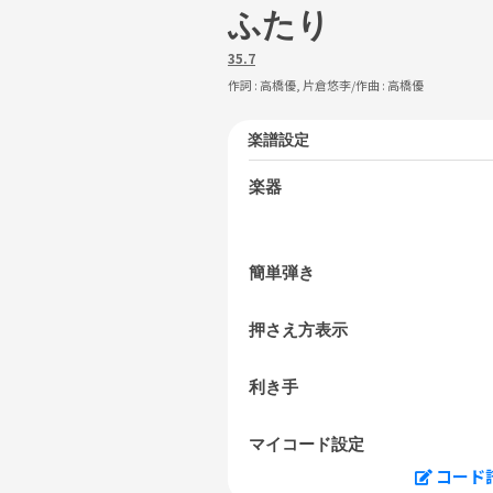
ふたり
35.7
作詞 :
高橋優, 片倉悠李
/作曲 :
高橋優
楽譜設定
楽器
簡単弾き
押さえ方表示
利き手
マイコード設定
コード