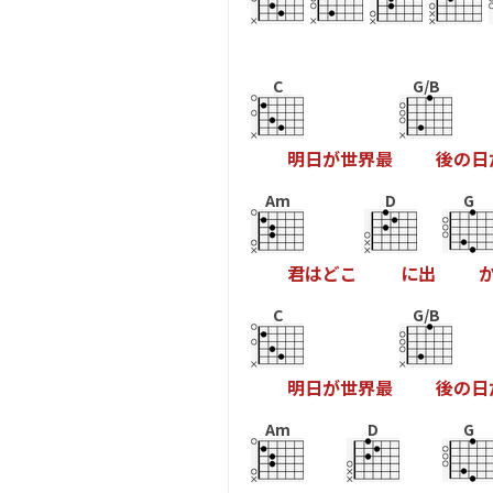
C
G/B
明
日
が
世
界
最
後
の
日
Am
D
G
君
は
ど
こ
に
出
C
G/B
明
日
が
世
界
最
後
の
日
Am
D
G