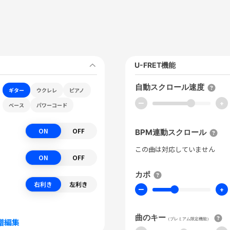
U-FRET機能
自動スクロール速度
ギター
ウクレレ
ピアノ
ー
+
ベース
パワーコード
ON
OFF
BPM連動スクロール
この曲は対応していません
ON
OFF
カポ
右利き
左利き
ー
+
曲のキー
（プレミアム限定機能）
譜編集