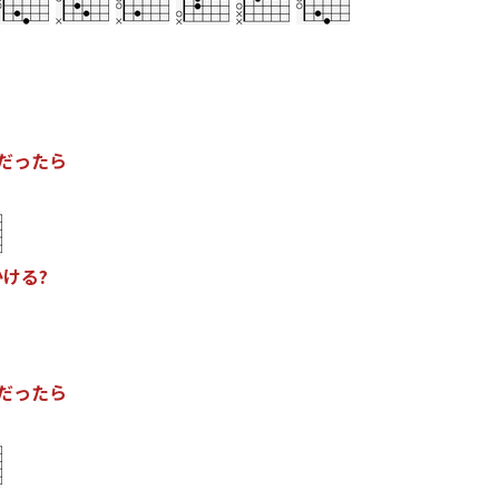
だ
っ
た
ら
か
け
る
?
だ
っ
た
ら