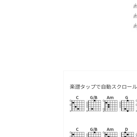
楽譜タップで自動スクロー
C
G/B
Am
G
C
G/B
Am
D