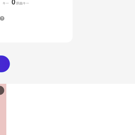
0
キー
原曲キー