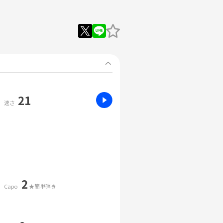
21
速さ
2
Capo
★簡単弾き