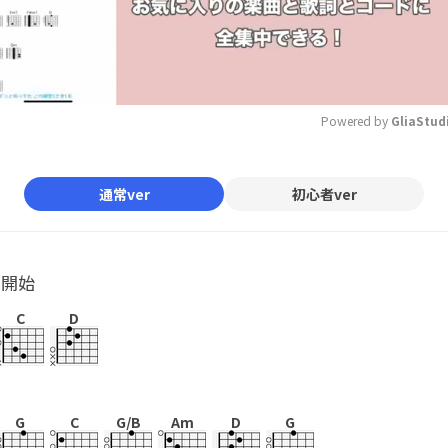
Powered by 
GliaStud
Mute
通常ver
初心者ver
ル開始
C
D
G
C
G/B
Am
D
G