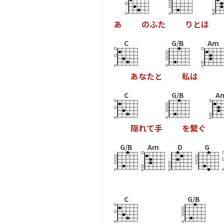
あ
の
ふ
た
り
と
は
C
G/B
Am
あ
な
た
と
私
は
C
G/B
A
隠
れ
て
手
を
繋
ぐ
G/B
Am
D
G
C
G/B