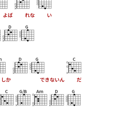
よ
ば
れ
な
い
D
G
m
D
G
C
し
か
で
き
な
い
ん
だ
C
G/B
Am
D
G