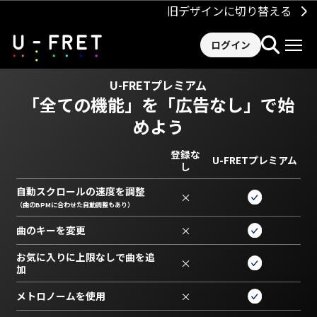
旧デザインに切り替える
ログイン
U-FRETプレミアム
「全ての機能」を
「広告なし」で始
めよう
登録な
U-FRETプレミアム
し
自動スクロールの速度を調整
×
（曲のBPMに合わせた自動調整もあり）
曲のキーを変更
×
お気に入りに上限なしで曲を追
×
加
メトロノームを使用
×