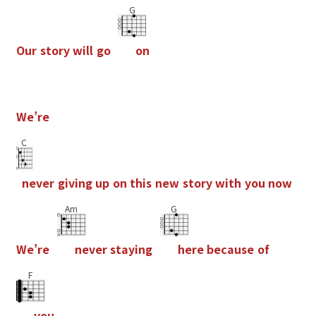
G
O
u
r
s
t
o
r
y
w
i
l
l
g
o
o
n
W
e
’
r
e
C
n
e
v
e
r
g
i
v
i
n
g
u
p
o
n
t
h
i
s
n
e
w
s
t
o
r
y
w
i
t
h
y
o
u
n
o
w
Am
G
W
e
’
r
e
n
e
v
e
r
s
t
a
y
i
n
g
h
e
r
e
b
e
c
a
u
s
e
o
f
F
y
o
u