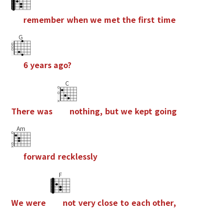
r
e
m
e
m
b
e
r
w
h
e
n
w
e
m
e
t
t
h
e
f
r
s
t
t
i
m
e
G
6
y
e
a
r
s
a
g
o
?
C
T
h
e
r
e
w
a
s
n
o
t
h
i
n
g
,
b
u
t
w
e
k
e
p
t
g
o
i
n
g
Am
f
o
r
w
a
r
d
r
e
c
k
l
e
s
s
l
y
F
W
e
w
e
r
e
n
o
t
v
e
r
y
c
l
o
s
e
t
o
e
a
c
h
o
t
h
e
r
,