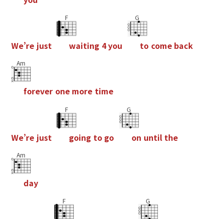
F
G
W
e
’
r
e
j
u
s
t
w
a
i
t
i
n
g
4
y
o
u
t
o
c
o
m
e
b
a
c
k
Am
f
o
r
e
v
e
r
o
n
e
m
o
r
e
t
i
m
e
F
G
W
e
’
r
e
j
u
s
t
g
o
i
n
g
t
o
g
o
o
n
u
n
t
i
l
t
h
e
Am
d
a
y
F
G