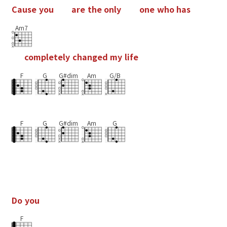
C
a
u
s
e
y
o
u
a
r
e
t
h
e
o
n
l
y
o
n
e
w
h
o
h
a
s
Am7
c
o
m
p
l
e
t
e
l
y
c
h
a
n
g
e
d
m
y
l
i
f
e
F
G
G#dim
Am
G/B
F
G
G#dim
Am
G
D
o
y
o
u
F