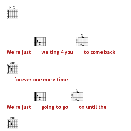
N.C.
F
G
W
e
’
r
e
j
u
s
t
w
a
i
t
i
n
g
4
y
o
u
t
o
c
o
m
e
b
a
c
k
Am
f
o
r
e
v
e
r
o
n
e
m
o
r
e
t
i
m
e
F
G
W
e
’
r
e
j
u
s
t
g
o
i
n
g
t
o
g
o
o
n
u
n
t
i
l
t
h
e
Am