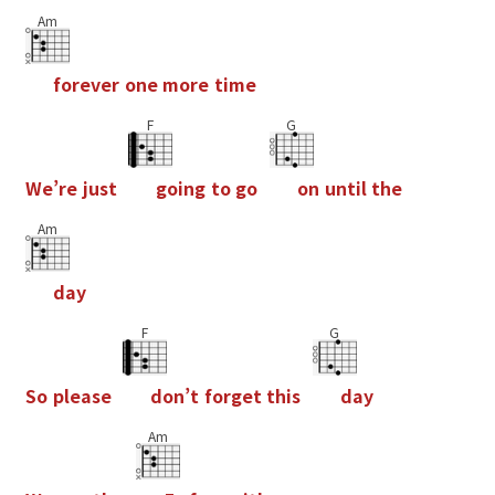
Am
f
o
r
e
v
e
r
o
n
e
m
o
r
e
t
i
m
e
F
G
W
e
’
r
e
j
u
s
t
g
o
i
n
g
t
o
g
o
o
n
u
n
t
i
l
t
h
e
Am
d
a
y
F
G
S
o
p
l
e
a
s
e
d
o
n
’
t
f
o
r
g
e
t
t
h
i
s
d
a
y
Am