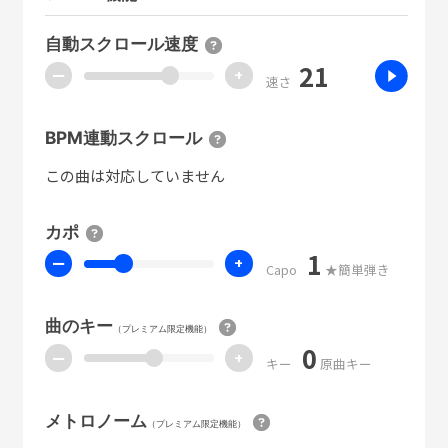
自動スクロール速度
21
ー
+
速さ
BPM連動スクロール
この曲は対応していません
カポ
1
ー
+
Capo
★簡単弾き
曲のキー
（プレミアム限定機能）
0
ー
+
キー
原曲キー
メトロノーム
（プレミアム限定機能）