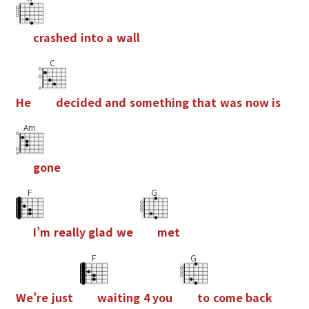
c
r
a
s
h
e
d
i
n
t
o
a
w
a
l
l
C
H
e
d
e
c
i
d
e
d
a
n
d
s
o
m
e
t
h
i
n
g
t
h
a
t
w
a
s
n
o
w
i
s
Am
g
o
n
e
F
G
I
’
m
r
e
a
l
l
y
g
l
a
d
w
e
m
e
t
F
G
W
e
’
r
e
j
u
s
t
w
a
i
t
i
n
g
4
y
o
u
t
o
c
o
m
e
b
a
c
k