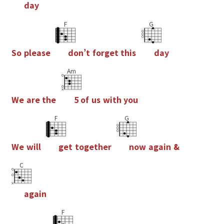
d
a
y
F
G
S
o
p
l
e
a
s
e
d
o
n
’
t
f
o
r
g
e
t
t
h
i
s
d
a
y
Am
W
e
a
r
e
t
h
e
5
o
f
u
s
w
i
t
h
y
o
u
F
G
W
e
w
i
l
l
g
e
t
t
o
g
e
t
h
e
r
n
o
w
a
g
a
i
n
&
C
a
g
a
i
n
F