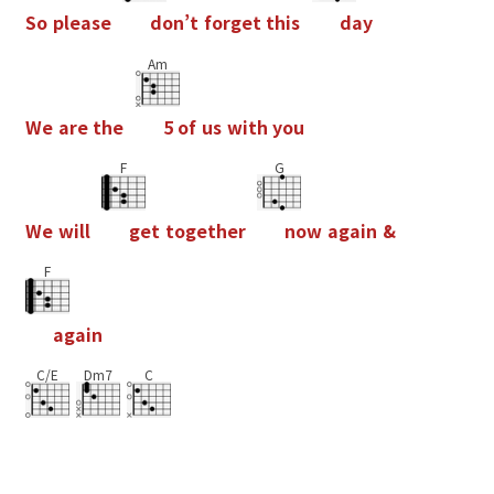
S
o
p
l
e
a
s
e
d
o
n
’
t
f
o
r
g
e
t
t
h
i
s
d
a
y
Am
W
e
a
r
e
t
h
e
5
o
f
u
s
w
i
t
h
y
o
u
F
G
W
e
w
i
l
l
g
e
t
t
o
g
e
t
h
e
r
n
o
w
a
g
a
i
n
&
F
a
g
a
i
n
C/E
Dm7
C