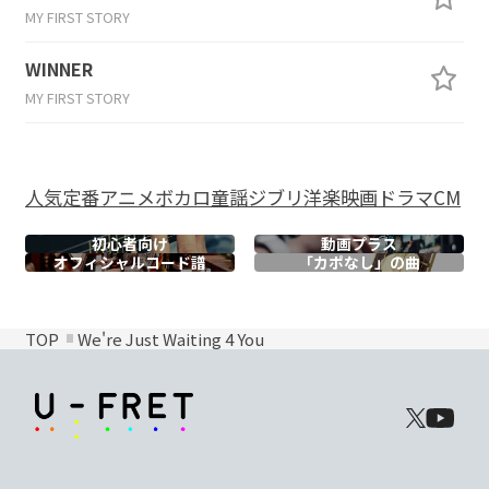
MY FIRST STORY
WINNER
MY FIRST STORY
人気
定番
アニメ
ボカロ
童謡
ジブリ
洋楽
映画
ドラマ
CM
初心者向け
動画プラス
オフィシャル
コード譜
「カポなし」の曲
TOP
We're Just Waiting 4 You