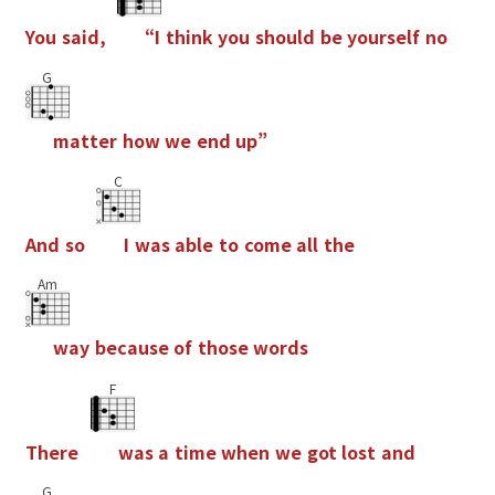
Y
o
u
s
a
i
d
,
“
I
t
h
i
n
k
y
o
u
s
h
o
u
l
d
b
e
y
o
u
r
s
e
l
f
n
o
G
m
a
t
t
e
r
h
o
w
w
e
e
n
d
u
p
”
C
A
n
d
s
o
I
w
a
s
a
b
l
e
t
o
c
o
m
e
a
l
l
t
h
e
Am
w
a
y
b
e
c
a
u
s
e
o
f
t
h
o
s
e
w
o
r
d
s
F
T
h
e
r
e
w
a
s
a
t
i
m
e
w
h
e
n
w
e
g
o
t
l
o
s
t
a
n
d
G