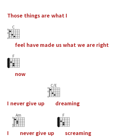
T
h
o
s
e
t
h
i
n
g
s
a
r
e
w
h
a
t
I
C
f
e
e
l
h
a
v
e
m
a
d
e
u
s
w
h
a
t
w
e
a
r
e
r
i
g
h
t
F
n
o
w
C/E
I
n
e
v
e
r
g
i
v
e
u
p
d
r
e
a
m
i
n
g
Am
F
I
n
e
v
e
r
g
i
v
e
u
p
s
c
r
e
a
m
i
n
g