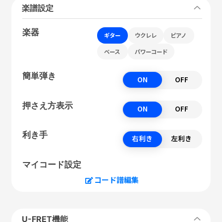
楽譜設定
楽器
ギター
ウクレレ
ピアノ
ベース
パワーコード
簡単弾き
ON
OFF
押さえ方表示
ON
OFF
利き手
右利き
左利き
マイコード設定
コード譜編集
U-FRET機能