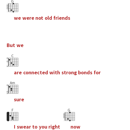
G
w
e
w
e
r
e
n
o
t
o
l
d
f
r
i
e
n
d
s
B
u
t
w
e
C
a
r
e
c
o
n
n
e
c
t
e
d
w
i
t
h
s
t
r
o
n
g
b
o
n
d
s
f
o
r
Am
s
u
r
e
F
G
I
s
w
e
a
r
t
o
y
o
u
r
i
g
h
t
n
o
w