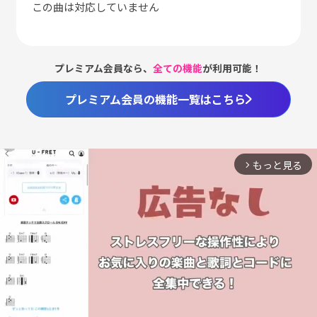
この曲は対応していません
プレミアム会員なら、
全ての機能
が利用可能！
プレミアム会員の機能一覧はこちら
もっと見る
arrow_forward_ios