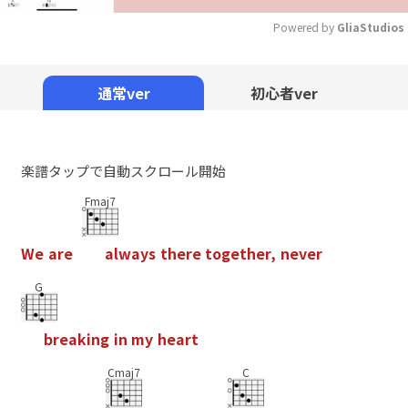
Powered by 
GliaStudios
Mute
通常ver
初心者ver
楽譜タップで自動スクロール開始
Fmaj7
W
e
a
r
e
a
l
w
a
y
s
t
h
e
r
e
t
o
g
e
t
h
e
r
,
n
e
v
e
r
G
b
r
e
a
k
i
n
g
i
n
m
y
h
e
a
r
t
Cmaj7
C