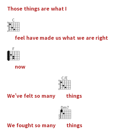
T
h
o
s
e
t
h
i
n
g
s
a
r
e
w
h
a
t
I
C
f
e
e
l
h
a
v
e
m
a
d
e
u
s
w
h
a
t
w
e
a
r
e
r
i
g
h
t
F
n
o
w
C/E
W
e
’
v
e
f
e
l
t
s
o
m
a
n
y
t
h
i
n
g
s
Dm7
W
e
f
o
u
g
h
t
s
o
m
a
n
y
t
h
i
n
g
s