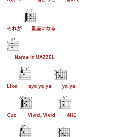
A#7
そ
れ
が
星
座
に
な
る
A7
N
a
m
e
i
t
M
A
Z
Z
E
L
Dm7
C
L
i
k
e
a
y
a
y
a
y
a
y
a
y
a
A#maj7
A7
C
u
z
V
i
v
i
d
,
V
i
v
i
d
君
に
Dm7
C