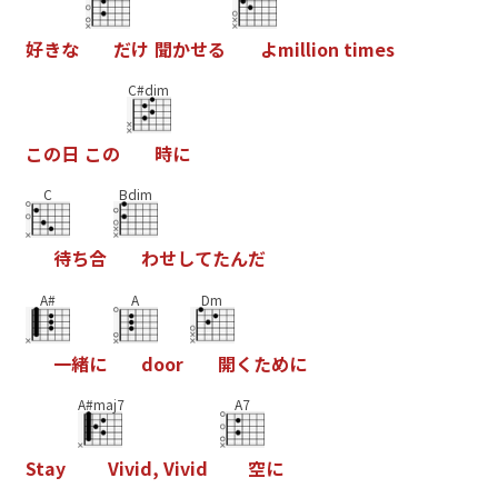
好
き
な
だ
け
聞
か
せ
る
よ
m
i
l
l
i
o
n
t
i
m
e
s
C#dim
こ
の
日
こ
の
時
に
C
Bdim
待
ち
合
わ
せ
し
て
た
ん
だ
A#
A
Dm
一
緒
に
d
o
o
r
開
く
た
め
に
A#maj7
A7
S
t
a
y
V
i
v
i
d
,
V
i
v
i
d
空
に