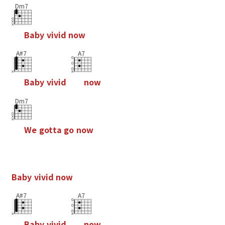
Dm7
B
a
b
y
v
i
v
i
d
n
o
w
A#7
A7
B
a
b
y
v
i
v
i
d
n
o
w
Dm7
W
e
g
o
t
t
a
g
o
n
o
w
B
a
b
y
v
i
v
i
d
n
o
w
A#7
A7
B
a
b
y
v
i
v
i
d
n
o
w