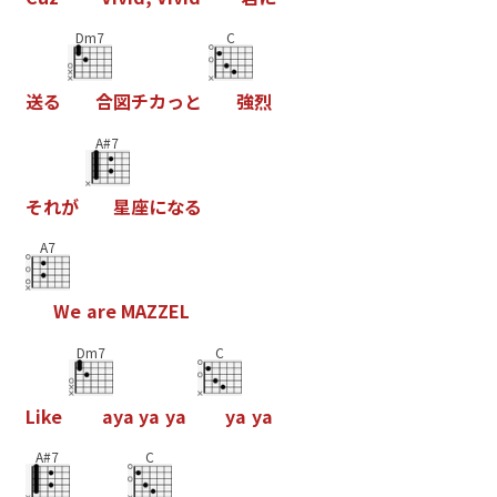
Dm7
C
送
る
合
図
チ
カ
っ
と
強
烈
A#7
そ
れ
が
星
座
に
な
る
A7
W
e
a
r
e
M
A
Z
Z
E
L
Dm7
C
L
i
k
e
a
y
a
y
a
y
a
y
a
y
a
A#7
C