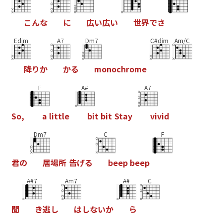
こ
ん
な
に
広
い
広
い
世
界
で
さ
Edim
A7
Dm7
C#dim
Am/C
降
り
か
か
る
m
o
n
o
c
h
r
o
m
e
F
A#
A7
S
o
,
a
l
i
t
t
l
e
b
i
t
b
i
t
S
t
a
y
v
i
v
i
d
Dm7
C
F
君
の
居
場
所
告
げ
る
b
e
e
p
b
e
e
p
A#7
Am7
A#
C
聞
き
逃
し
は
し
な
い
か
ら