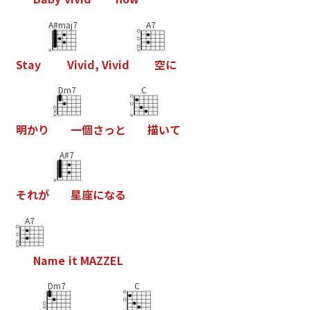
A#maj7
A7
S
t
a
y
V
i
v
i
d
,
V
i
v
i
d
空
に
Dm7
C
明
か
り
一
個
さ
っ
と
描
い
て
A#7
そ
れ
が
星
座
に
な
る
A7
N
a
m
e
i
t
M
A
Z
Z
E
L
Dm7
C