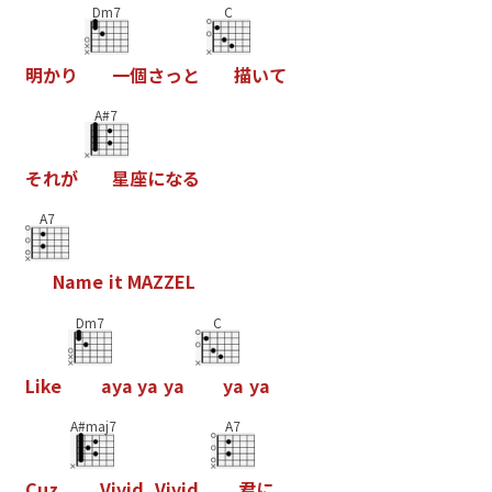
Dm7
C
明
か
り
一
個
さ
っ
と
描
い
て
A#7
そ
れ
が
星
座
に
な
る
A7
N
a
m
e
i
t
M
A
Z
Z
E
L
Dm7
C
L
i
k
e
a
y
a
y
a
y
a
y
a
y
a
A#maj7
A7
C
u
z
V
i
v
i
d
,
V
i
v
i
d
君
に