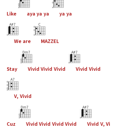
L
i
k
e
a
y
a
y
a
y
a
y
a
y
a
A#7
C
W
e
a
r
e
M
A
Z
Z
E
L
Dm7
A#7
S
t
a
y
V
i
v
i
d
V
i
v
i
d
V
i
v
i
d
V
i
v
i
d
V
i
v
i
d
A7
V
,
V
i
v
i
d
Dm7
A#7
C
u
z
V
i
v
i
d
V
i
v
i
d
V
i
v
i
d
V
i
v
i
d
V
i
v
i
d
V
,
V
i