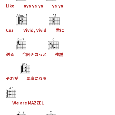
L
i
k
e
a
y
a
y
a
y
a
y
a
y
a
A#maj7
A7
C
u
z
V
i
v
i
d
,
V
i
v
i
d
君
に
Dm7
C
送
る
合
図
チ
カ
っ
と
強
烈
A#7
そ
れ
が
星
座
に
な
る
A7
W
e
a
r
e
M
A
Z
Z
E
L
Dm7
C