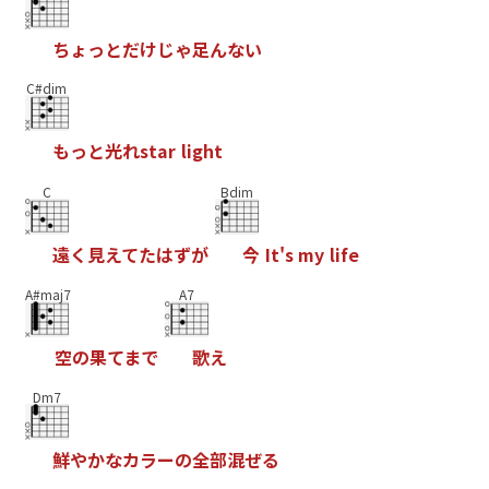
ち
ょ
っ
と
だ
け
じ
ゃ
足
ん
な
い
C#dim
も
っ
と
光
れ
s
t
a
r
l
i
g
h
t
C
Bdim
遠
く
見
え
て
た
は
ず
が
今
I
t
'
s
m
y
l
i
f
e
A#maj7
A7
空
の
果
て
ま
で
歌
え
Dm7
鮮
や
か
な
カ
ラ
ー
の
全
部
混
ぜ
る