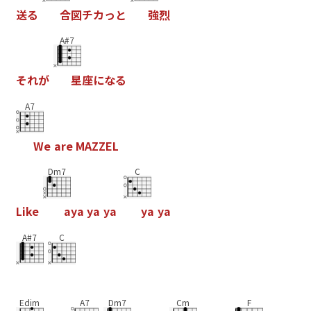
送
る
合
図
チ
カ
っ
と
強
烈
A#7
そ
れ
が
星
座
に
な
る
A7
W
e
a
r
e
M
A
Z
Z
E
L
Dm7
C
L
i
k
e
a
y
a
y
a
y
a
y
a
y
a
A#7
C
Edim
A7
Dm7
Cm
F