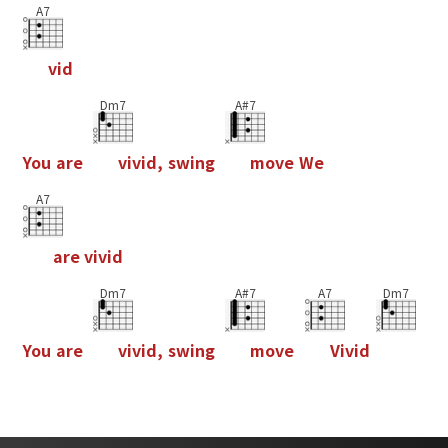
A7
v
i
d
Dm7
A#7
Y
o
u
a
r
e
v
i
v
i
d
,
s
w
i
n
g
m
o
v
e
W
e
A7
a
r
e
v
i
v
i
d
Dm7
A#7
A7
Dm7
Y
o
u
a
r
e
v
i
v
i
d
,
s
w
i
n
g
m
o
v
e
V
i
v
i
d