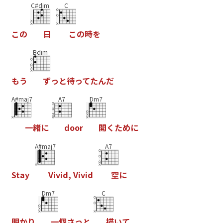
C#dim
C
こ
の
日
こ
の
時
を
Bdim
も
う
ず
っ
と
待
っ
て
た
ん
だ
A#maj7
A7
Dm7
一
緒
に
d
o
o
r
開
く
た
め
に
A#maj7
A7
S
t
a
y
V
i
v
i
d
,
V
i
v
i
d
空
に
Dm7
C
明
か
り
一
個
さ
っ
と
描
い
て