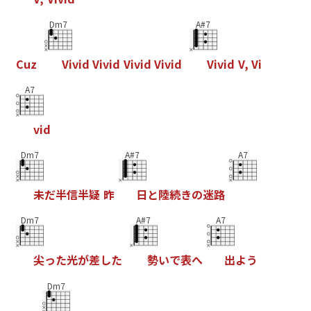
Dm7
A#7
C
u
z
V
i
v
i
d
V
i
v
i
d
V
i
v
i
d
V
i
v
i
d
V
i
v
i
d
V
,
V
i
A7
v
i
d
Dm7
A#7
A7
未
だ
半
信
半
疑
昨
日
と
陸
続
き
の
迷
路
Dm7
A#7
A7
尖
っ
た
光
が
差
し
た
勢
い
で
表
へ
出
よ
う
Dm7