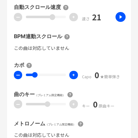
自動スクロール速度
21
ー
+
速さ
BPM連動スクロール
この曲は対応していません
カポ
0
ー
+
Capo
★簡単弾き
曲のキー
（プレミアム限定機能）
0
ー
+
キー
原曲キー
メトロノーム
（プレミアム限定機能）
この曲は対応していません