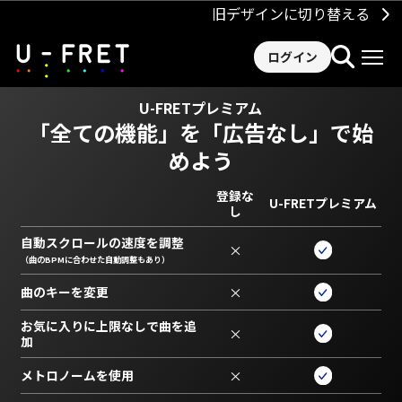
旧デザインに切り替える
ログイン
U-FRETプレミアム
「全ての機能」を
「広告なし」で始
めよう
登録な
U-FRETプレミアム
し
自動スクロールの速度を調整
×
（曲のBPMに合わせた自動調整もあり）
曲のキーを変更
×
お気に入りに上限なしで曲を追
×
加
メトロノームを使用
×