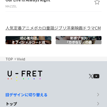
MAZZEL
人気
定番
アニメ
ボカロ
童謡
ジブリ
洋楽
映画
ドラマ
CM
初心者向け
動画プラス
オフィシャル
コード譜
「カポなし」の曲
TOP
Vivid
旧デザインに切り替える
トップ