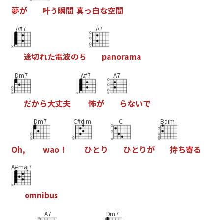
夢
が
叶
う
瞬
間
真
っ
白
な
空
間
A#7
A7
途
切
れ
た
電
波
の
ち
p
a
n
o
r
a
m
a
Dm7
A#7
A7
だ
か
ら
大
丈
夫
怖
が
ら
な
い
で
Dm7
C#dim
C
Bdim
O
h
,
w
a
o
！
ひ
と
り
ひ
と
り
が
持
ち
寄
る
A#maj7
o
m
n
i
b
u
s
A7
Dm7