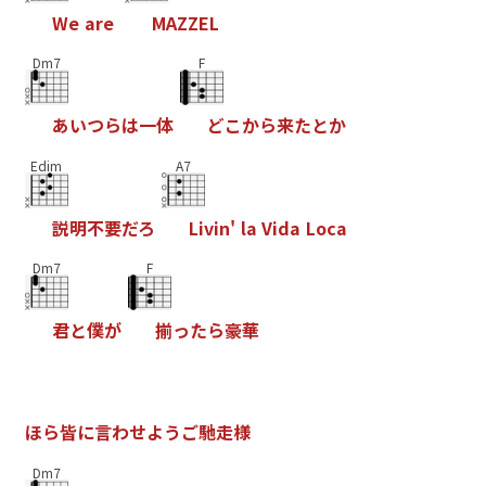
W
e
a
r
e
M
A
Z
Z
E
L
Dm7
F
あ
い
つ
ら
は
一
体
ど
こ
か
ら
来
た
と
か
Edim
A7
説
明
不
要
だ
ろ
L
i
v
i
n
'
l
a
V
i
d
a
L
o
c
a
Dm7
F
君
と
僕
が
揃
っ
た
ら
豪
華
ほ
ら
皆
に
言
わ
せ
よ
う
ご
馳
走
様
Dm7