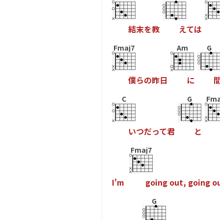
結
末
を
教
え
て
は
Fmaj7
Am
G
僕
ら
の
昨
日
に
C
G
Fma
い
つ
だ
っ
て
君
と
Fmaj7
I
'
m
g
o
i
n
g
o
u
t
,
g
o
i
n
g
o
G