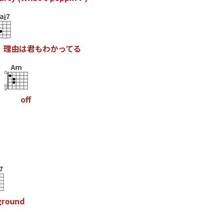
aj7
理
由
は
君
も
わ
か
っ
て
る
Am
o
f
7
g
r
o
u
n
d