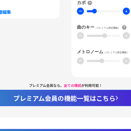
カポ
ー
+
譜編集
曲のキー
（プレミアム限定機能）
ー
+
メトロノーム
（プレミアム限定機能）
ー
+
プレミアム会員なら、
全ての機能
が利用可能！
プレミアム会員の機能一覧はこちら