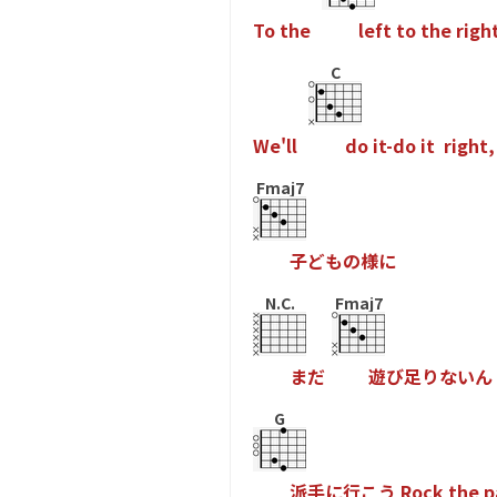
T
o
t
h
e
l
e
f
t
t
o
t
h
e
r
i
g
h
C
W
e
'
l
l
d
o
i
t
-
d
o
i
t
r
i
g
h
t
,
Fmaj7
子
ど
も
の
様
に
N.C.
Fmaj7
ま
だ
遊
び
足
り
な
い
ん
G
派
手
に
行
こ
う
R
o
c
k
t
h
e
p