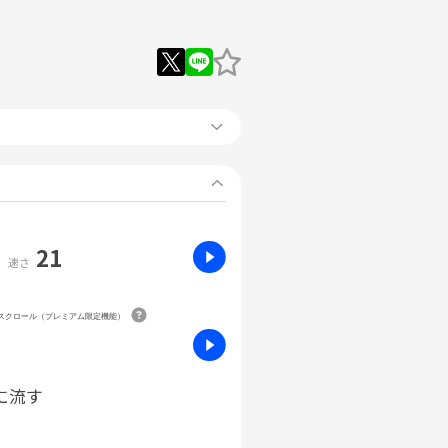
21
速さ
動スクロール（プレミアム限定機能）
に流す