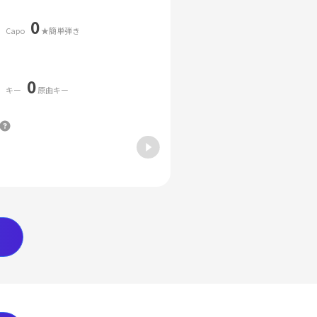
0
Capo
★簡単弾き
0
キー
原曲キー