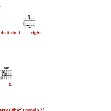
t
G
d
o
i
t
-
d
o
i
t
r
i
g
h
t
Am
だ
a
r
t
y
(
W
h
a
t
'
s
p
o
p
p
i
n
？
)