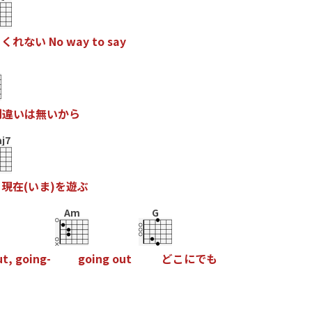
く
れ
な
い
N
o
w
a
y
t
o
s
a
y
間
違
い
は
無
い
か
ら
j7
現
在
(
い
ま
)
を
遊
ぶ
Am
G
u
t
,
g
o
i
n
g
-
g
o
i
n
g
o
u
t
ど
こ
に
で
も