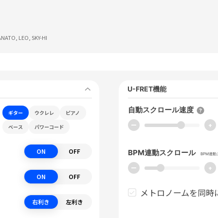
ANATO, LEO, SKY-HI
U-FRET機能
自動スクロール速度
ギター
ウクレレ
ピアノ
ー
+
ベース
パワーコード
ON
OFF
BPM連動スクロール
BPM連
ー
+
ON
OFF
メトロノームを同時
右利き
左利き