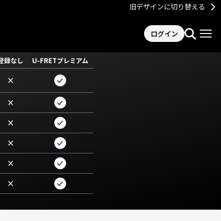
旧デザインに切り替える
ログイン
登録なし
U-FRETプレミアム
×
×
×
×
×
×