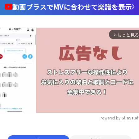
動画プラスでMVに合わせて楽譜を表示
もっと見る
arrow_forward_ios
Powered by 
GliaStud
Mute