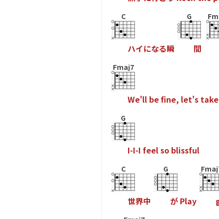
C
G
Fm
ハ
イ
に
な
る
瞬
間
Fmaj7
W
e
'
l
l
b
e
f
n
e
,
l
e
t
'
s
t
a
k
e
G
I
-
I
-
I
f
e
e
l
s
o
b
l
i
s
s
f
u
l
C
G
Fmaj
世
界
中
が
P
l
a
y