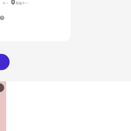
0
キー
原曲キー