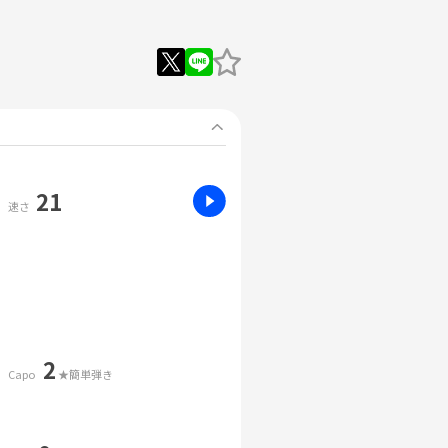
21
速さ
2
Capo
★簡単弾き