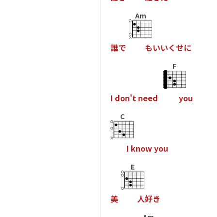
Am
誰
で
も
い
い
く
せ
に
F
I
d
o
n
'
t
n
e
e
d
y
o
u
C
I
k
n
o
w
y
o
u
E
美
人
好
き