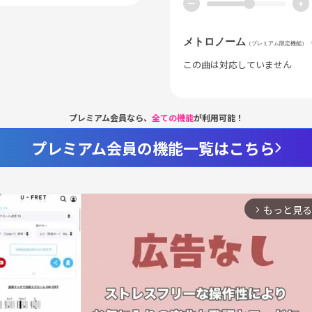
ー
+
メトロノーム
（プレミアム限定機能）
この曲は対応していません
プレミアム会員なら、
全ての機能
が利用可能！
プレミアム会員の機能一覧はこちら
もっと見る
arrow_forward_ios