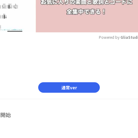
Powered by 
GliaStud
Mute
通常ver
ル開始