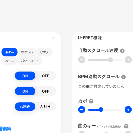
U-FRET機能
自動スクロール速度
ギター
ウクレレ
ピアノ
ー
+
ベース
パワーコード
ON
OFF
BPM連動スクロール
この曲は対応していません
ON
OFF
カポ
右利き
左利き
ー
+
曲のキー
（プレミアム限定機能）
譜編集