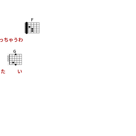
F
っ
ち
ゃ
う
わ
G
り
た
い