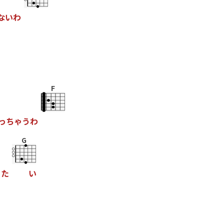
な
い
わ
F
っ
ち
ゃ
う
わ
G
り
た
い