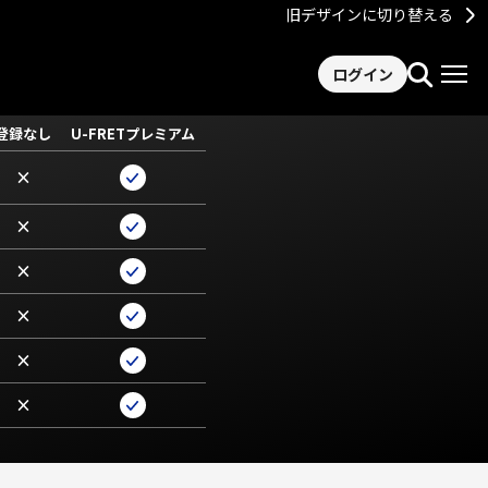
旧デザインに切り替える
ログイン
登録なし
U-FRETプレミアム
×
×
×
×
×
×