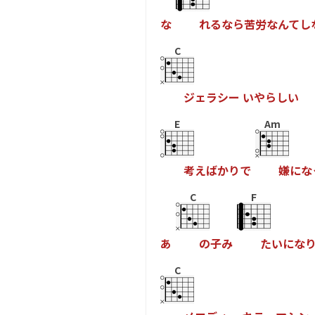
な
れ
る
な
ら
苦
労
な
ん
て
し
C
ジ
ェ
ラ
シ
ー
い
や
ら
し
い
E
Am
考
え
ば
か
り
で
嫌
に
な
C
F
あ
の
子
み
た
い
に
な
C