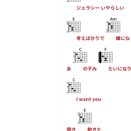
ジ
ェ
ラ
シ
ー
い
や
ら
し
い
E
Am
考
え
ば
か
り
で
嫌
に
な
C
F
あ
の
子
み
た
い
に
な
C
I
w
a
n
t
y
o
u
E
聞
き
飽
き
た