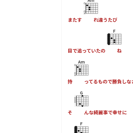
Am
ま
た
す
れ
違
う
た
び
F
目
で
追
っ
て
い
た
の
ね
Am
持
っ
て
る
も
の
で
勝
負
し
な
G
そ
ん
な
綺
麗
事
で
幸
せ
に
F