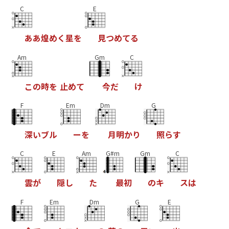
C
E
あ
あ
煌
め
く
星
を
見
つ
め
て
る
Am
Gm
C
こ
の
時
を
止
め
て
今
だ
け
F
Em
Dm
G
深
い
ブ
ル
ー
を
月
明
か
り
照
ら
す
C
E
Am
G#m
Gm
C
雲
が
隠
し
た
最
初
の
キ
ス
は
F
Em
Dm
G
E