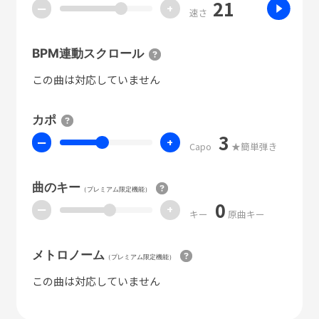
21
ー
+
速さ
BPM連動スクロール
この曲は対応していません
カポ
3
ー
+
Capo
★簡単弾き
曲のキー
（プレミアム限定機能）
0
ー
+
キー
原曲キー
メトロノーム
（プレミアム限定機能）
この曲は対応していません