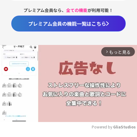
プレミアム会員なら、
全ての機能
が利用可能！
プレミアム会員の機能一覧はこちら
もっと見る
arrow_forward_ios
Powered by 
GliaStudios