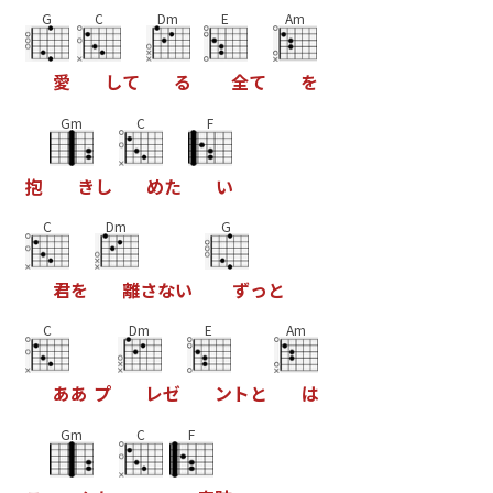
G
C
Dm
E
Am
愛
し
て
る
全
て
を
Gm
C
F
抱
き
し
め
た
い
C
Dm
G
君
を
離
さ
な
い
ず
っ
と
C
Dm
E
Am
あ
あ
プ
レ
ゼ
ン
ト
と
は
Gm
C
F