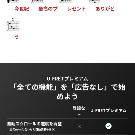
今
世
紀
最
高
の
プ
レ
ゼ
ン
ト
あ
り
が
と
C
う
U-FRETプレミアム
「全ての機能」を
「広告なし」で始
めよう
登録な
U-FRETプレミアム
し
自動スクロールの速度を調整
×
（曲のBPMに合わせた自動調整もあり）