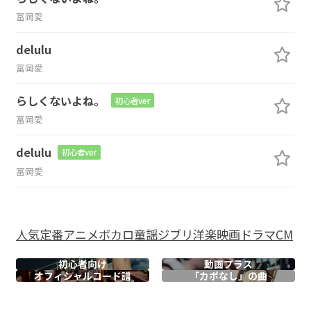
冨岡愛
delulu
冨岡愛
らしくないよね。
初心者ver
冨岡愛
delulu
初心者ver
冨岡愛
人気
定番
アニメ
ボカロ
童謡
ジブリ
洋楽
映画
ドラマ
CM
初心者向け
動画プラス
オフィシャル
コード譜
「カポなし」の曲