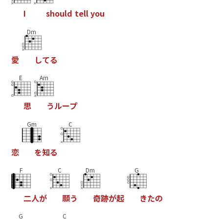
I
s
h
o
u
l
d
t
e
l
l
y
o
u
Dm
愛
し
て
る
E
Am
思
う
ル
ー
プ
Gm
C
恋
を
知
る
F
C
Dm
G
二
人
が
願
う
奇
跡
が
起
き
た
の
G
C