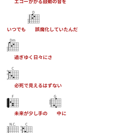
エ
コ
ー
か
か
る
鼓
動
の
音
を
D
い
つ
で
も
誤
魔
化
し
て
い
た
ん
だ
Dm
過
ぎ
ゆ
く
日
々
に
さ
C
必
死
で
見
え
る
は
ず
な
い
F
G
未
来
が
少
し
手
の
中
に
N.C.
C