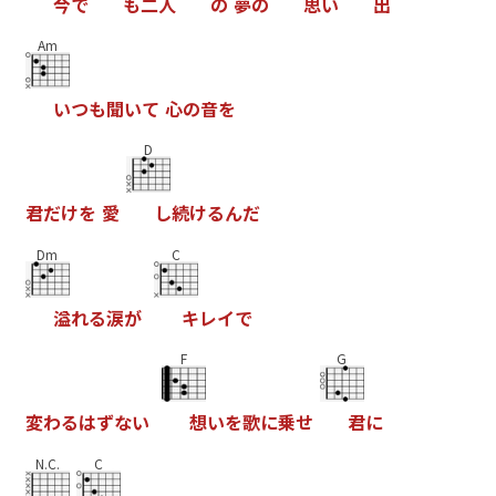
今
で
も
二
人
の
夢
の
思
い
出
Am
い
つ
も
聞
い
て
心
の
音
を
D
君
だ
け
を
愛
し
続
け
る
ん
だ
Dm
C
溢
れ
る
涙
が
キ
レ
イ
で
F
G
変
わ
る
は
ず
な
い
想
い
を
歌
に
乗
せ
君
に
N.C.
C