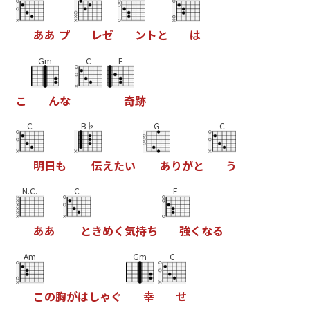
あ
あ
プ
レ
ゼ
ン
ト
と
は
Gm
C
F
こ
ん
な
奇
跡
C
B♭
G
C
明
日
も
伝
え
た
い
あ
り
が
と
う
N.C.
C
E
あ
あ
と
き
め
く
気
持
ち
強
く
な
る
Am
Gm
C
こ
の
胸
が
は
し
ゃ
ぐ
幸
せ