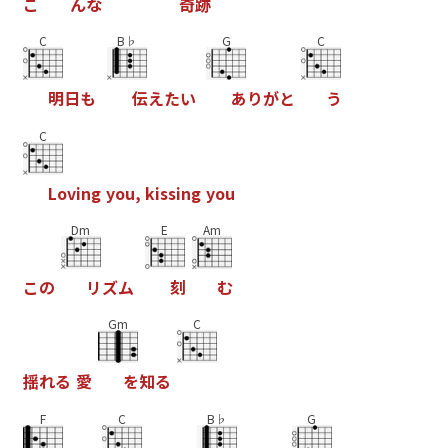
こ
ん
な
奇
跡
C
B♭
G
C
明
日
も
伝
え
た
い
あ
り
が
と
う
C
L
o
v
i
n
g
y
o
u
,
k
i
s
s
i
n
g
y
o
u
Dm
E
Am
こ
の
リ
ズ
ム
刻
む
Gm
C
揺
れ
る
愛
を
知
る
F
C
B♭
G