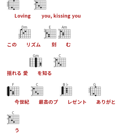
L
o
v
i
n
g
y
o
u
,
k
i
s
s
i
n
g
y
o
u
Dm
E
Am
こ
の
リ
ズ
ム
刻
む
Gm
C
揺
れ
る
愛
を
知
る
F
C
B♭
G
今
世
紀
最
高
の
プ
レ
ゼ
ン
ト
あ
り
が
と
C
う