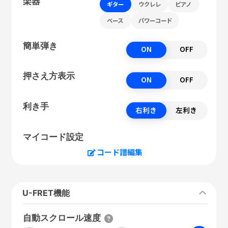
楽器
ギター
ウクレレ
ピアノ
ベース
パワーコード
簡単弾き
ON
OFF
押さえ方表示
ON
OFF
利き手
右利き
左利き
マイコード設定
コード譜編集
U-FRET機能
自動スクロール速度