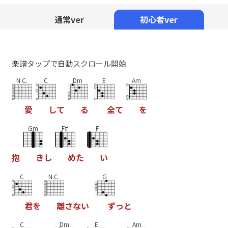
Mute
通常ver
初心者ver
楽譜タップで自動スクロール開始
N.C.
C
Dm
E
Am
愛
し
て
る
全
て
を
Gm
F#
F
抱
き
し
め
た
い
C
N.C.
G
君
を
離
さ
な
い
ず
っ
と
C
Dm
E
Am