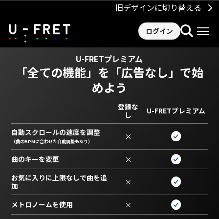
旧デザインに切り替える
ログイン
U-FRETプレミアム
「全ての機能」を
「広告なし」で始
めよう
登録な
U-FRETプレミアム
し
自動スクロールの速度を調整
×
（曲のBPMに合わせた自動調整もあり）
曲のキーを変更
×
お気に入りに上限なしで曲を追
×
加
メトロノームを使用
×