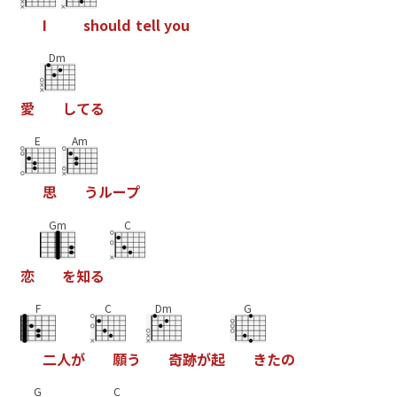
I
s
h
o
u
l
d
t
e
l
l
y
o
u
Dm
愛
し
て
る
E
Am
思
う
ル
ー
プ
Gm
C
恋
を
知
る
F
C
Dm
G
二
人
が
願
う
奇
跡
が
起
き
た
の
G
C