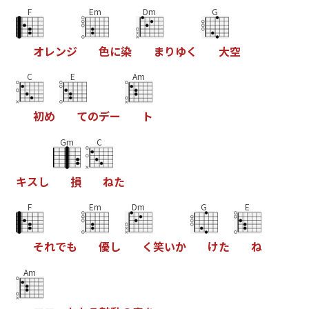
F
Em
Dm
G
オ
レ
ン
ジ
色
に
染
ま
り
ゆ
く
大
空
C
E
Am
初
め
て
の
デ
ー
ト
Gm
C
キ
ス
し
損
ね
た
F
Em
Dm
G
E
そ
れ
で
も
優
し
く
笑
い
か
け
た
ね
Am