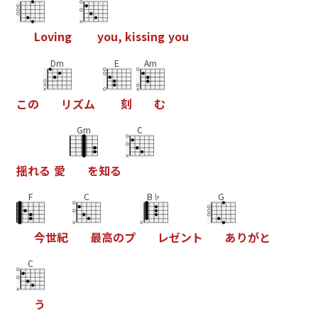
L
o
v
i
n
g
y
o
u
,
k
i
s
s
i
n
g
y
o
u
Dm
E
Am
こ
の
リ
ズ
ム
刻
む
Gm
C
揺
れ
る
愛
を
知
る
F
C
B♭
G
今
世
紀
最
高
の
プ
レ
ゼ
ン
ト
あ
り
が
と
C
う