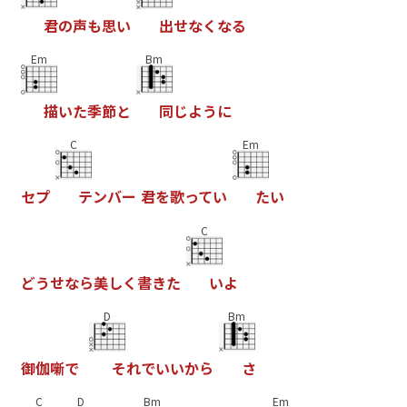
君
の
声
も
思
い
出
せ
な
く
な
る
Em
Bm
描
い
た
季
節
と
同
じ
よ
う
に
C
Em
セ
プ
テ
ン
バ
ー
君
を
歌
っ
て
い
た
い
C
ど
う
せ
な
ら
美
し
く
書
き
た
い
よ
D
Bm
御
伽
噺
で
そ
れ
で
い
い
か
ら
さ
C
D
Bm
Em