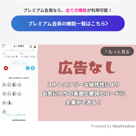
プレミアム会員なら、
全ての機能
が利用可能！
プレミアム会員の機能一覧はこちら
もっと見る
arrow_forward_ios
Powered by 
GliaStudios