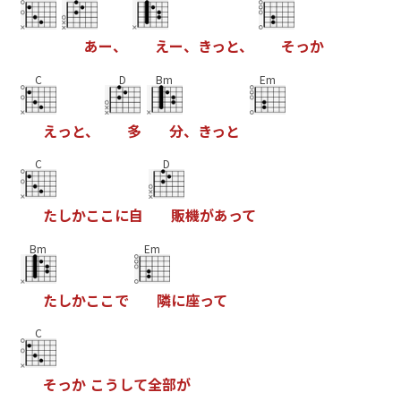
あ
ー
、
え
ー
、
き
っ
と
、
そ
っ
か
C
D
Bm
Em
え
っ
と
、
多
分
、
き
っ
と
C
D
た
し
か
こ
こ
に
自
販
機
が
あ
っ
て
Bm
Em
た
し
か
こ
こ
で
隣
に
座
っ
て
C
そ
っ
か
こ
う
し
て
全
部
が