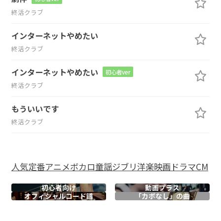
終活クラブ
インターネットやめたい
終活クラブ
インターネットやめたい
初心者ver
終活クラブ
もういいです
終活クラブ
人気
定番
アニメ
ボカロ
童謡
ジブリ
洋楽
映画
ドラマ
CM
初心者向け
動画プラス
オフィシャル
コード譜
「カポなし」の曲