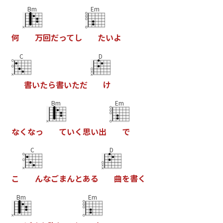
Bm
Em
何
万
回
だ
っ
て
し
た
い
よ
C
D
書
い
た
ら
書
い
た
だ
け
Bm
Em
な
く
な
っ
て
い
く
思
い
出
で
C
D
こ
ん
な
ご
ま
ん
と
あ
る
曲
を
書
く
Bm
Em