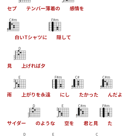
セ
プ
テ
ン
バ
ー
薄
着
の
感
情
を
C#m
F#m
白
い
T
シ
ャ
ツ
に
隠
し
て
D
見
上
げ
れ
ば
夕
E
F#m
C#
C#m
雨
上
が
り
を
永
遠
に
し
た
か
っ
た
ん
だ
よ
D
E
C#m
F#m
サ
イ
ダ
ー
の
よ
う
な
空
を
君
と
見
た
D
E
C