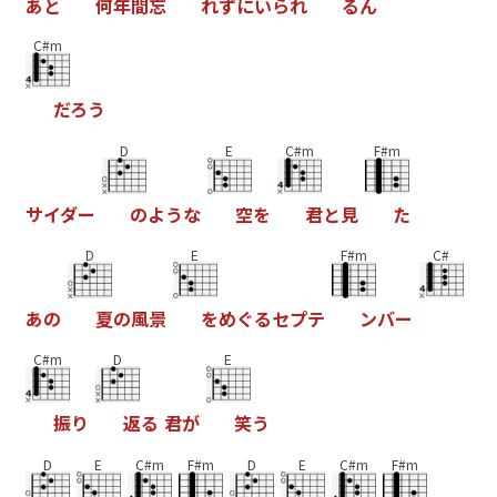
あ
と
何
年
間
忘
れ
ず
に
い
ら
れ
る
ん
C#m
だ
ろ
う
D
E
C#m
F#m
サ
イ
ダ
ー
の
よ
う
な
空
を
君
と
見
た
D
E
F#m
C#
あ
の
夏
の
風
景
を
め
ぐ
る
セ
プ
テ
ン
バ
ー
C#m
D
E
振
り
返
る
君
が
笑
う
D
E
C#m
F#m
D
E
C#m
F#m