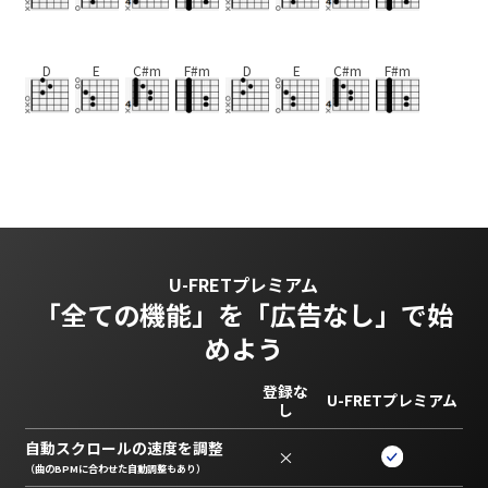
D
E
C#m
F#m
D
E
C#m
F#m
U-FRETプレミアム
「全ての機能」を
「広告なし」で始
めよう
登録な
U-FRETプレミアム
し
自動スクロールの速度を調整
×
（曲のBPMに合わせた自動調整もあり）