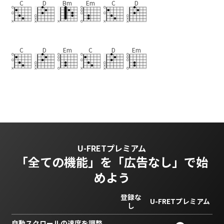
C
D
Bm
Em
C
D
C
D
Em
C
D
Em
U-FRETプレミアム
「全ての機能」を
「広告なし」で始
めよう
登録な
U-FRETプレミアム
し
自動スクロールの速度を調整