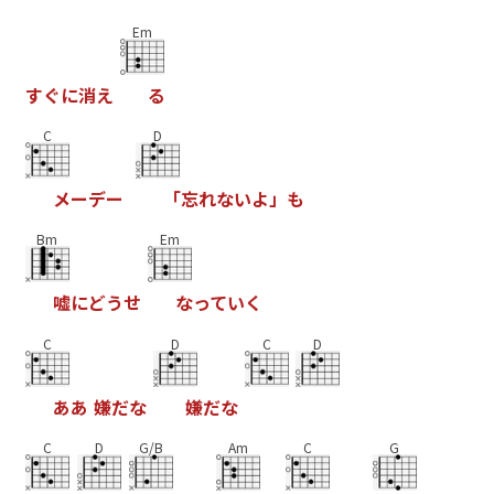
Em
す
ぐ
に
消
え
る
C
D
メ
ー
デ
ー
「
忘
れ
な
い
よ
」
も
Bm
Em
嘘
に
ど
う
せ
な
っ
て
い
く
C
D
C
D
あ
あ
嫌
だ
な
嫌
だ
な
C
D
G/B
Am
C
G