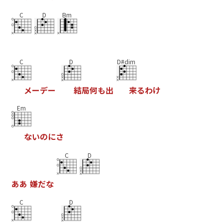
C
D
Bm
C
D
D#dim
メ
ー
デ
ー
結
局
何
も
出
来
る
わ
け
Em
な
い
の
に
さ
C
D
あ
あ
嫌
だ
な
C
D