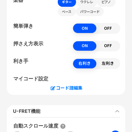
ギター
ウクレレ
ピアノ
ベース
パワーコード
簡単弾き
ON
OFF
押さえ方表示
ON
OFF
利き手
右利き
左利き
マイコード設定
コード譜編集
U-FRET機能
自動スクロール速度