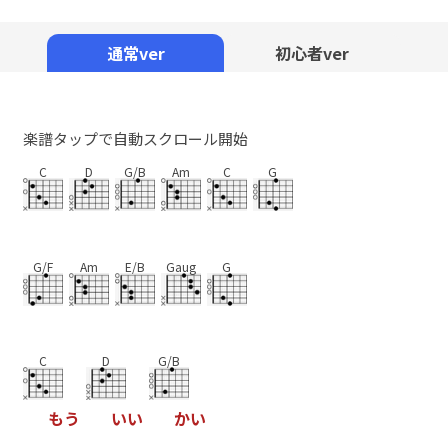
Mute
通常ver
初心者ver
楽譜タップで自動スクロール開始
C
D
G/B
Am
C
G
G/F
Am
E/B
Gaug
G
C
D
G/B
も
う
い
い
か
い