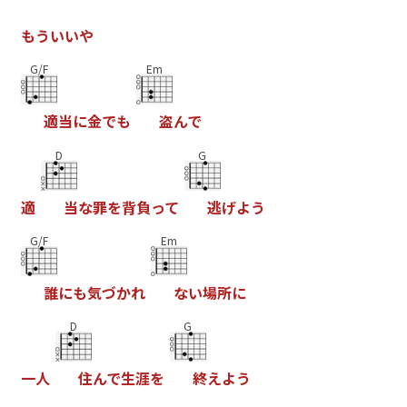
も
う
い
い
や
G/F
Em
適
当
に
金
で
も
盗
ん
で
D
G
適
当
な
罪
を
背
負
っ
て
逃
げ
よ
う
G/F
Em
誰
に
も
気
づ
か
れ
な
い
場
所
に
D
G
一
人
住
ん
で
生
涯
を
終
え
よ
う