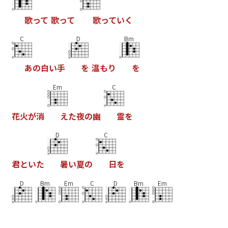
歌
っ
て
歌
っ
て
歌
っ
て
い
く
C
D
Bm
あ
の
白
い
手
を
温
も
り
を
Em
C
花
火
が
消
え
た
夜
の
幽
霊
を
D
C
君
と
い
た
暑
い
夏
の
日
を
D
Bm
Em
C
D
Bm
Em