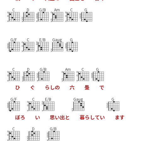
C
D
G/B
Am
C
G
G/F
C
E/B
Gaug
G
C
D
G/B
Am
C
G
ひ
ぐ
ら
し
の
六
畳
で
G/F
C
E/B
Gaug
G
ぼ
ろ
い
思
い
出
と
暮
ら
し
て
い
ま
す
C
D
G/B