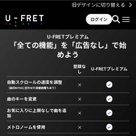
旧デザインに切り替える
ログイン
U-FRETプレミアム
「全ての機能」を
「広告なし」で始
めよう
登録な
U-FRETプレミアム
し
自動スクロールの速度を調整
×
（曲のBPMに合わせた自動調整もあり）
曲のキーを変更
×
お気に入りに上限なしで曲を追
×
加
メトロノームを使用
×