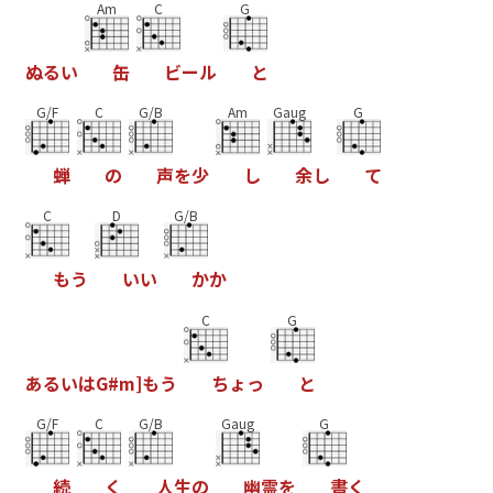
Am
C
G
ぬ
る
い
缶
ビ
ー
ル
と
G/F
C
G/B
Am
Gaug
G
蝉
の
声
を
少
し
余
し
て
C
D
G/B
も
う
い
い
か
か
C
G
あ
る
い
は
G
#
m
]
も
う
ち
ょ
っ
と
G/F
C
G/B
Gaug
G
続
く
人
生
の
幽
霊
を
書
く