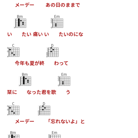
メ
ー
デ
ー
あ
の
日
の
ま
ま
で
Bm
Em
い
た
い
痛
い
い
た
い
の
に
な
C
D
今
年
も
夏
が
終
わ
っ
て
Bm
Em
栞
に
な
っ
た
君
を
歌
う
C
D
メ
ー
デ
ー
「
忘
れ
な
い
よ
」
と
Bm
Em