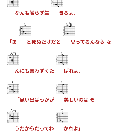
な
ん
も
触
ら
ず
生
き
ろ
よ
」
C
G/B
「
あ
と
死
ぬ
だ
け
だ
と
思
っ
て
る
ん
な
ら
な
Am
G
ん
に
も
言
わ
ず
く
た
ば
れ
よ
」
C
G
「
思
い
出
ば
っ
か
が
美
し
い
の
は
そ
Am
G
う
だ
か
ら
だ
っ
て
わ
か
れ
よ
」