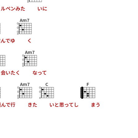
ー
ル
ペ
ン
み
た
い
に
Am7
霞
ん
で
ゆ
く
Am7
会
い
た
く
な
っ
て
Am7
C
F
飛
ん
で
行
き
た
い
と
思
っ
て
し
ま
う