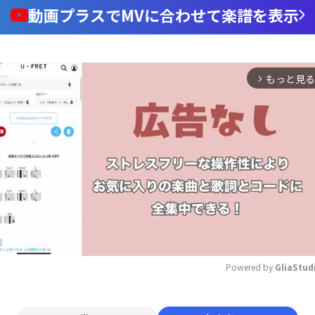
動画プラスでMVに合わせて楽譜を表示
もっと見る
arrow_forward_ios
Powered by 
GliaStud
Mute