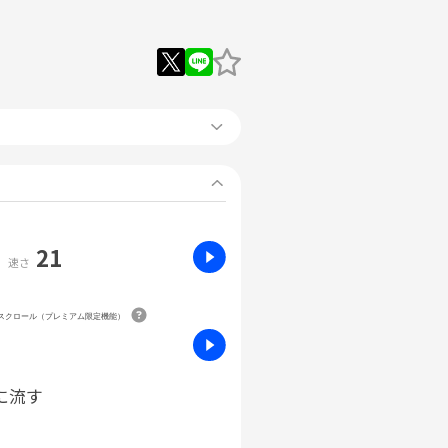
21
速さ
動スクロール（プレミアム限定機能）
に流す