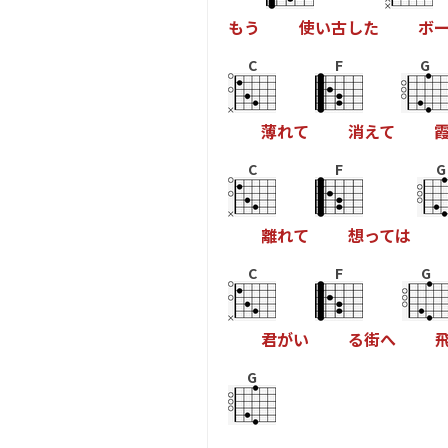
も
う
使
い
古
し
た
ボ
C
F
G
薄
れ
て
消
え
て
C
F
G
離
れ
て
想
っ
て
は
C
F
G
君
が
い
る
街
へ
G