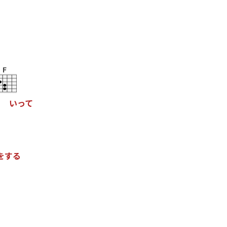
F
い
っ
て
を
す
る