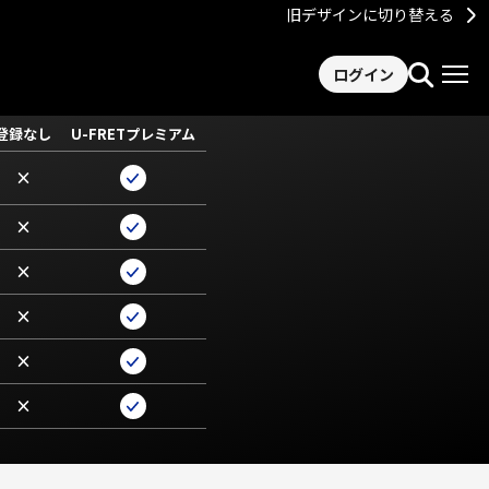
旧デザインに切り替える
ログイン
登録なし
U-FRETプレミアム
×
×
×
×
×
×