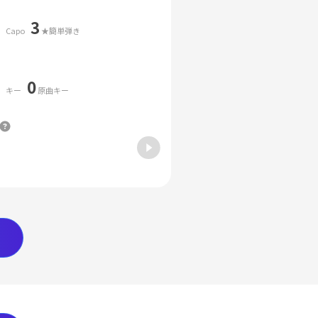
3
Capo
★簡単弾き
0
キー
原曲キー