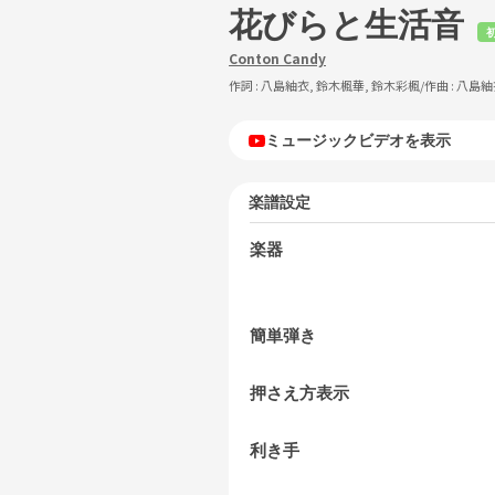
花びらと生活音
初
Conton Candy
作詞 :
八島紬衣, 鈴木楓華, 鈴木彩楓
/作曲 :
八島紬
ミュージックビデオを表示
楽譜設定
楽器
簡単弾き
押さえ方表示
利き手