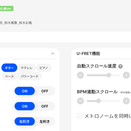
心者ver
衣, 鈴木楓華, 鈴木彩楓
U-FRET機能
自動スクロール速度
ギター
ウクレレ
ピアノ
ー
+
ベース
パワーコード
ON
OFF
BPM連動スクロール
BPM連
ー
+
ON
OFF
メトロノームを同時
右利き
左利き