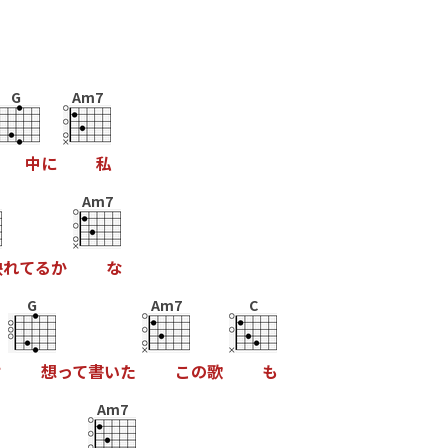
G
Am7
中
に
私
m
Am7
映
れ
て
る
か
な
G
Am7
C
け
想
っ
て
書
い
た
こ
の
歌
も
Am7