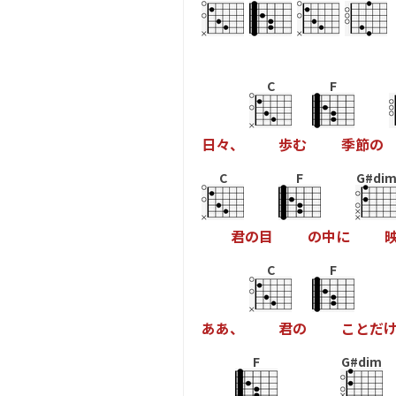
C
F
日
々
、
歩
む
季
節
の
C
F
G#di
君
の
目
の
中
に
C
F
あ
あ
、
君
の
こ
と
だ
F
G#dim