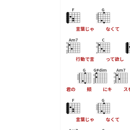
F
G
言
葉
じ
ゃ
な
く
て
Am7
C
行
動
で
言
っ
て
欲
し
G
G#dim
Am7
君
の
頬
に
キ
ス
F
G
言
葉
じ
ゃ
な
く
て