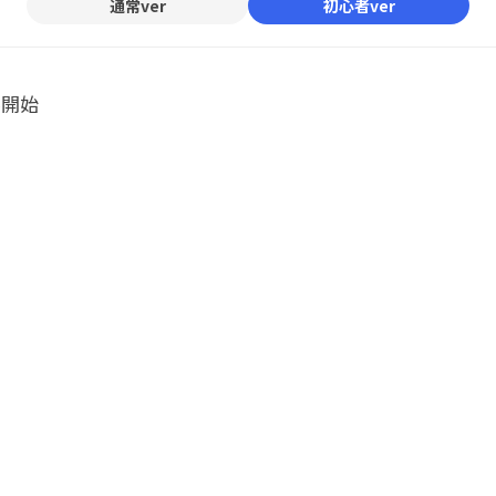
通常ver
初心者ver
ル開始