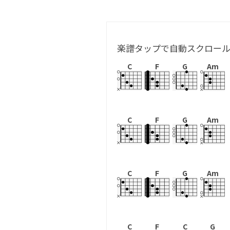
楽譜タップで自動スクロー
C
F
G
Am
C
F
G
Am
C
F
G
Am
C
F
C
G