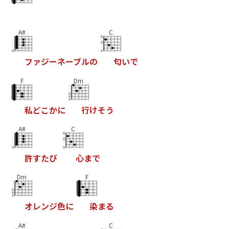
A#
C
フ
ァ
ジ
ー
ネ
ー
ブ
ル
の
匂
い
で
F
Dm
私
ど
こ
か
に
行
け
そ
う
A#
C
許
す
た
び
心
ま
で
Dm
F
オ
レ
ン
ジ
色
に
染
ま
る
A#
C