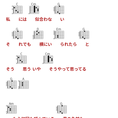
C
Cm
G
私
に
は
似
合
わ
な
い
G
D
Em
G
そ
れ
で
も
横
に
い
ら
れ
た
ら
と
C
Cm
そ
う
思
う
い
や
そ
う
や
っ
て
思
っ
て
る
G
A
Am
G