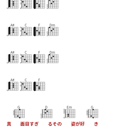
A#
C
F
Dm
A#
C
F
Dm
A#
C
F
G
D
Em
G
真
面
目
す
ぎ
る
そ
の
姿
が
好
き