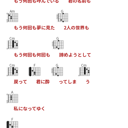
も
う
何
回
も
呼
ん
で
い
る
君
の
名
前
も
Am
G
も
う
何
回
も
夢
に
見
た
2
人
の
世
界
も
Cm
G
も
う
何
回
も
何
回
も
諦
め
よ
う
と
し
て
Cm
F
G
Cm
戻
っ
て
君
に
酔
っ
て
し
ま
う
A
私
に
な
っ
て
ゆ
く
F