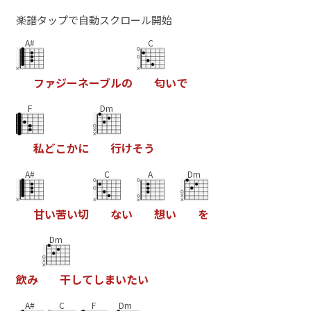
楽譜タップで自動スクロール開始
A#
C
フ
ァ
ジ
ー
ネ
ー
ブ
ル
の
匂
い
で
F
Dm
私
ど
こ
か
に
行
け
そ
う
A#
C
A
Dm
甘
い
苦
い
切
な
い
想
い
を
Dm
飲
み
干
し
て
し
ま
い
た
い
A#
C
F
Dm