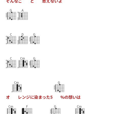
そ
ん
な
こ
と
思
え
な
い
よ
G
A
C
D
G
C
Cm
G
Cm
G
オ
レ
ン
ジ
に
染
ま
っ
た
5
%
の
想
い
は
Cm
F
G
Cm