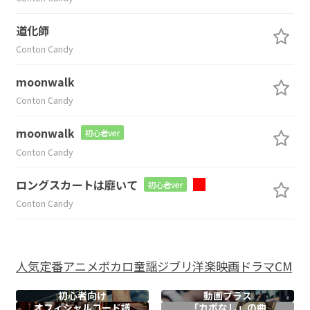
道化師
Conton Candy
moonwalk
Conton Candy
moonwalk
初心者ver
Conton Candy
ロングスカートは靡いて
初心者ver
Conton Candy
人気
定番
アニメ
ボカロ
童謡
ジブリ
洋楽
映画
ドラマ
CM
初心者向け
動画プラス
オフィシャル
コード譜
「カポなし」の曲