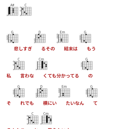
A#
C
G
D
Em
G
悲
し
す
ぎ
る
そ
の
結
末
は
も
う
C
Cm
G
私
言
わ
な
く
て
も
分
か
っ
て
る
の
G
D
Em
G
そ
れ
で
も
横
に
い
た
い
な
ん
て
C
Cm