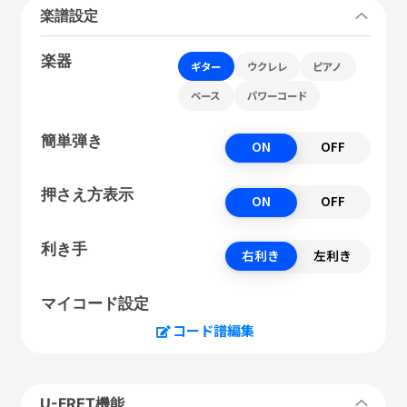
楽譜設定
楽器
ギター
ウクレレ
ピアノ
ベース
パワーコード
簡単弾き
ON
OFF
押さえ方表示
ON
OFF
利き手
右利き
左利き
マイコード設定
コード譜編集
U-FRET機能