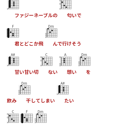
フ
ァ
ジ
ー
ネ
ー
ブ
ル
の
匂
い
で
F
Dm
君
と
ど
こ
か
飛
ん
で
行
け
そ
う
A#
C
A
Dm
甘
い
甘
い
切
な
い
想
い
を
Dm
A#
飲
み
干
し
て
し
ま
い
た
い
C
F
Dm