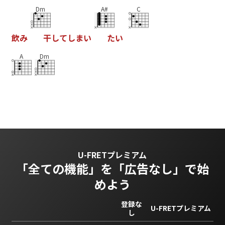
Dm
A#
C
飲
み
干
し
て
し
ま
い
た
い
A
Dm
U-FRETプレミアム
「全ての機能」を
「広告なし」で始
めよう
登録な
U-FRETプレミアム
し