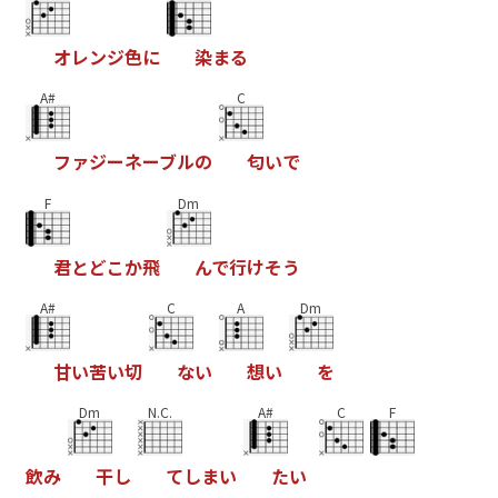
オ
レ
ン
ジ
色
に
染
ま
る
A#
C
フ
ァ
ジ
ー
ネ
ー
ブ
ル
の
匂
い
で
F
Dm
君
と
ど
こ
か
飛
ん
で
行
け
そ
う
A#
C
A
Dm
甘
い
苦
い
切
な
い
想
い
を
Dm
N.C.
A#
C
F
飲
み
干
し
て
し
ま
い
た
い