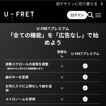
旧デザインに切り替える
ログイン
U-FRETプレミアム
「全ての機能」を
「広告なし」で始
めよう
登録な
U-FRETプレミアム
し
自動スクロールの速度を調整
×
（曲のBPMに合わせた自動調整もあり）
曲のキーを変更
×
お気に入りに上限なしで曲を追
×
加
メトロノームを使用
×