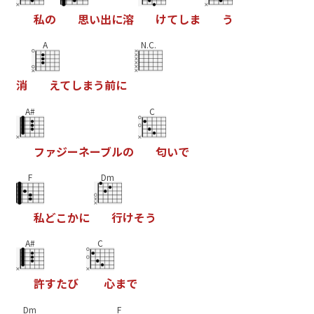
私
の
思
い
出
に
溶
け
て
し
ま
う
A
N.C.
消
え
て
し
ま
う
前
に
A#
C
フ
ァ
ジ
ー
ネ
ー
ブ
ル
の
匂
い
で
F
Dm
私
ど
こ
か
に
行
け
そ
う
A#
C
許
す
た
び
心
ま
で
Dm
F