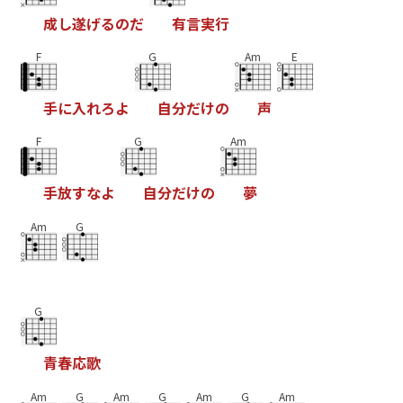
成
し
遂
げ
る
の
だ
有
言
実
行
F
G
Am
E
手
に
入
れ
ろ
よ
自
分
だ
け
の
声
F
G
Am
手
放
す
な
よ
自
分
だ
け
の
夢
Am
G
G
青
春
応
歌
Am
G
Am
G
Am
G
Am