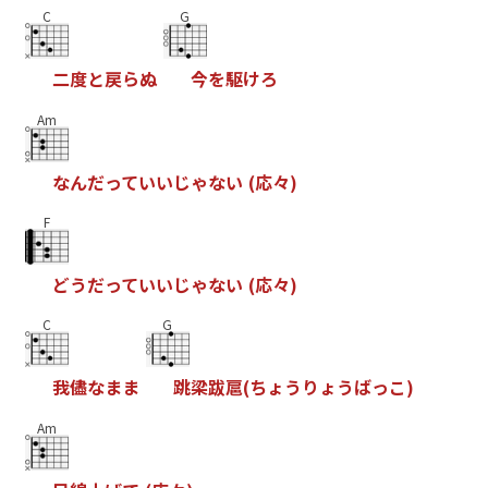
C
G
二
度
と
戻
ら
ぬ
今
を
駆
け
ろ
Am
な
ん
だ
っ
て
い
い
じ
ゃ
な
い
(
応
々
)
F
ど
う
だ
っ
て
い
い
じ
ゃ
な
い
(
応
々
)
C
G
我
儘
な
ま
ま
跳
梁
跋
扈
(
ち
ょ
う
り
ょ
う
ば
っ
こ
)
Am