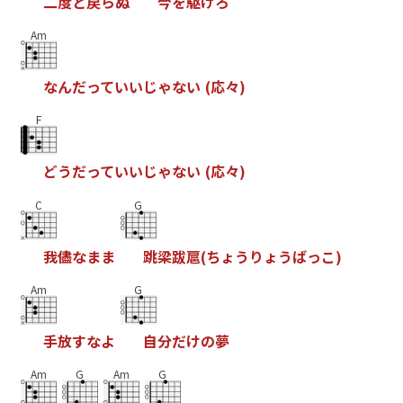
二
度
と
戻
ら
ぬ
今
を
駆
け
ろ
Am
な
ん
だ
っ
て
い
い
じ
ゃ
な
い
(
応
々
)
F
ど
う
だ
っ
て
い
い
じ
ゃ
な
い
(
応
々
)
C
G
我
儘
な
ま
ま
跳
梁
跋
扈
(
ち
ょ
う
り
ょ
う
ば
っ
こ
)
Am
G
手
放
す
な
よ
自
分
だ
け
の
夢
Am
G
Am
G