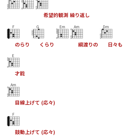
希
望
的
観
測
繰
り
返
し
F
G
Em
Am
Dm
の
ら
り
く
ら
り
綱
渡
り
の
日
々
も
E
才
能
Am
目
線
上
げ
て
(
応
々
)
F
鼓
動
上
げ
て
(
応
々
)