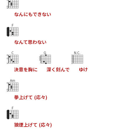
な
ん
に
も
で
き
な
い
F
な
ん
て
思
わ
な
い
C
G
N.C.
決
意
を
胸
に
深
く
刻
ん
で
ゆ
け
Am
拳
上
げ
て
(
応
々
)
F
狼
煙
上
げ
て
(
応
々
)