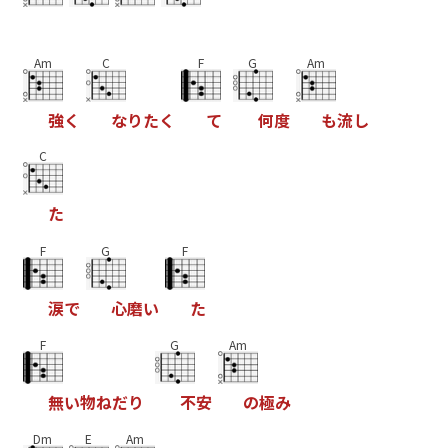
Am
C
F
G
Am
強
く
な
り
た
く
て
何
度
も
流
し
C
た
F
G
F
涙
で
心
磨
い
た
F
G
Am
無
い
物
ね
だ
り
不
安
の
極
み
Dm
E
Am