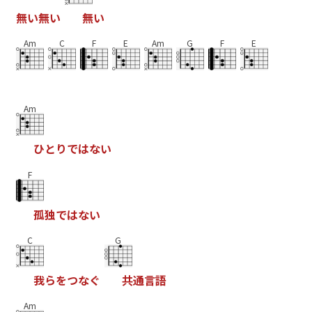
無
い
無
い
無
い
Am
C
F
E
Am
G
F
E
Am
ひ
と
り
で
は
な
い
F
孤
独
で
は
な
い
C
G
我
ら
を
つ
な
ぐ
共
通
言
語
Am