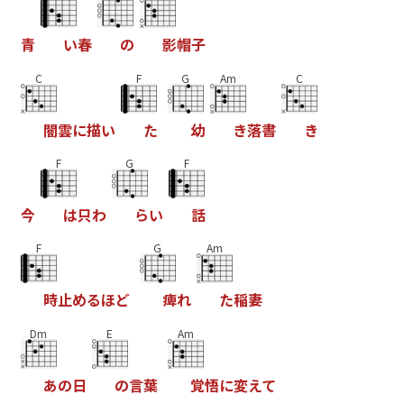
青
い
春
の
影
帽
子
C
F
G
Am
C
闇
雲
に
描
い
た
幼
き
落
書
き
F
G
F
今
は
只
わ
ら
い
話
F
G
Am
時
止
め
る
ほ
ど
痺
れ
た
稲
妻
Dm
E
Am
あ
の
日
の
言
葉
覚
悟
に
変
え
て