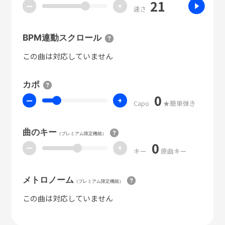
21
ー
+
速さ
BPM連動スクロール
この曲は対応していません
カポ
0
ー
+
Capo
★簡単弾き
曲のキー
（プレミアム限定機能）
0
ー
+
キー
原曲キー
メトロノーム
（プレミアム限定機能）
この曲は対応していません