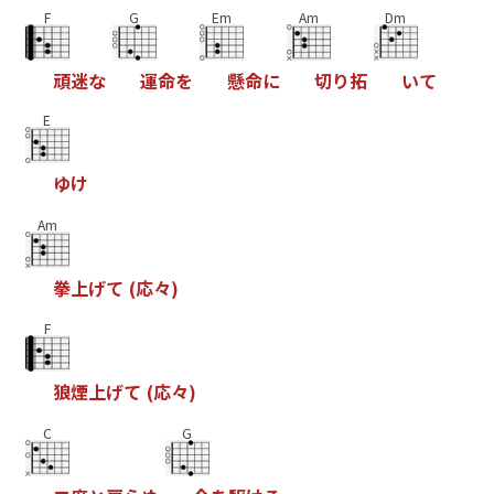
F
G
Em
Am
Dm
頑
迷
な
運
命
を
懸
命
に
切
り
拓
い
て
E
ゆ
け
Am
拳
上
げ
て
(
応
々
)
F
狼
煙
上
げ
て
(
応
々
)
C
G