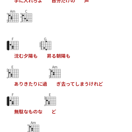
手
に
入
れ
ろ
よ
自
分
だ
け
の
声
Am
C
F
G
沈
む
夕
陽
も
昇
る
朝
陽
も
E
Am
あ
り
き
た
り
に
過
ぎ
去
っ
て
し
ま
う
け
れ
ど
F
E
無
駄
な
も
の
な
ど
Am