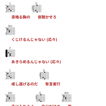
C
G
高
鳴
る
胸
の
音
聴
か
せ
ろ
Am
く
じ
け
る
ん
じ
ゃ
な
い
(
応
々
)
F
あ
き
ら
め
る
ん
じ
ゃ
な
い
(
応
々
)
C
G
成
し
遂
げ
る
の
だ
有
言
実
行
Am
G
Am