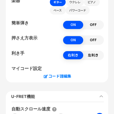
楽器
ギター
ウクレレ
ピアノ
ベース
パワーコード
簡単弾き
ON
OFF
押さえ方表示
ON
OFF
利き手
右利き
左利き
マイコード設定
コード譜編集
U-FRET機能
自動スクロール速度