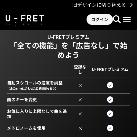
旧デザインに切り替える
ログイン
U-FRETプレミアム
「全ての機能」を
「広告なし」で始
めよう
登録な
U-FRETプレミアム
し
自動スクロールの速度を調整
×
（曲のBPMに合わせた自動調整もあり）
曲のキーを変更
×
お気に入りに上限なしで曲を追
×
加
メトロノームを使用
×