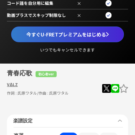
コード譜を自分用に編集
×
動画プラスでスキップ制限なし
×
今すぐU-FRETプレミアムをはじめる
いつでもキャンセルできます
青春応歌
初心者ver
VΔLZ
作詞 :
氏原ワタル
/作曲 :
氏原ワタル
楽譜設定