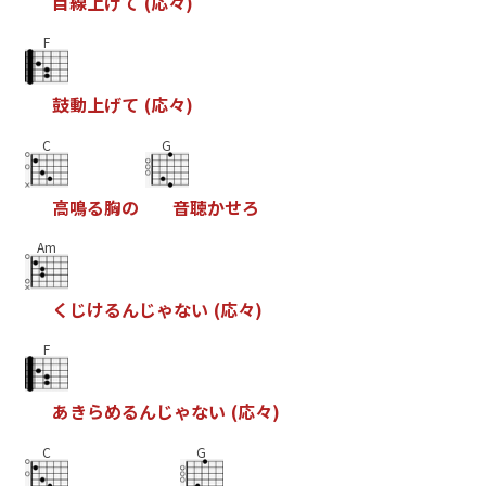
目
線
上
げ
て
(
応
々
)
F
鼓
動
上
げ
て
(
応
々
)
C
G
高
鳴
る
胸
の
音
聴
か
せ
ろ
Am
く
じ
け
る
ん
じ
ゃ
な
い
(
応
々
)
F
あ
き
ら
め
る
ん
じ
ゃ
な
い
(
応
々
)
C
G