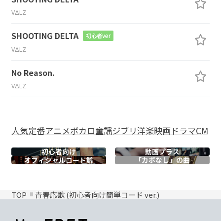
VΔLZ
SHOOTING DELTA
初心者ver
VΔLZ
No Reason.
VΔLZ
人気
定番
アニメ
ボカロ
童謡
ジブリ
洋楽
映画
ドラマ
CM
初心者向け
動画プラス
オフィシャル
コード譜
「カポなし」の曲
TOP
青春応歌 (初心者向け簡単コード ver.)