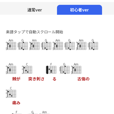
Mute
通常ver
初心者ver
楽譜タップで自動スクロール開始
Am
G
Am
G
Am
G
Am
G
Am
C
F
G
Am
棘
が
突
き
刺
さ
る
古
傷
の
C
痛
み
F
G
Am