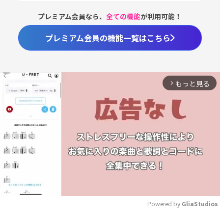
プレミアム会員なら、
全ての機能
が利用可能！
プレミアム会員の機能一覧はこちら
もっと見る
arrow_forward_ios
Powered by 
GliaStudios