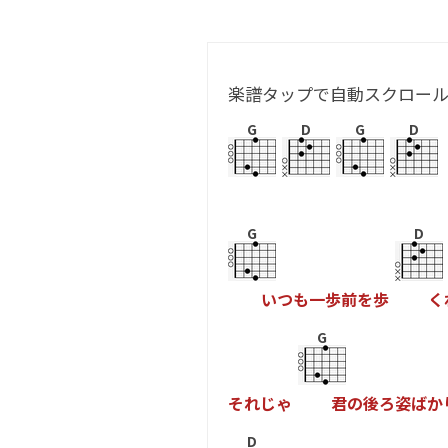
楽譜タップで自動スクロー
G
D
G
D
G
D
い
つ
も
一
歩
前
を
歩
く
G
そ
れ
じ
ゃ
君
の
後
ろ
姿
ば
か
D