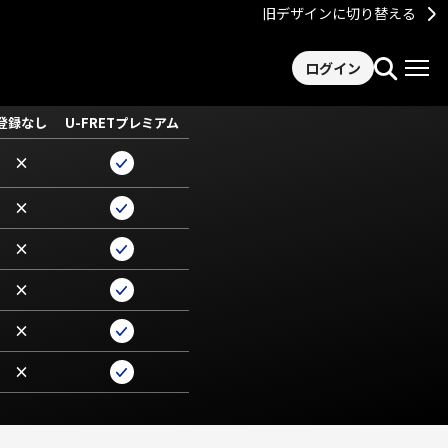
旧デザインに切り替える
ログイン
登録なし
U-FRETプレミアム
×
×
×
×
×
×