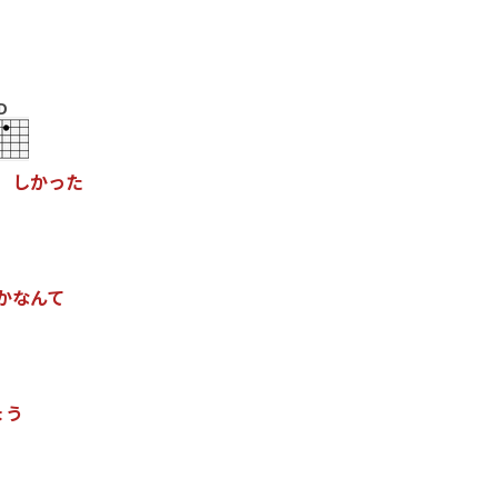
D
し
か
っ
た
か
な
ん
て
ょ
う