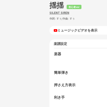
揺揺
初心者ver
SILENT SIREN
作詞 :
すぅ
/作曲 :
すぅ
ミュージックビデオを表示
楽譜設定
楽器
簡単弾き
押さえ方表示
利き手