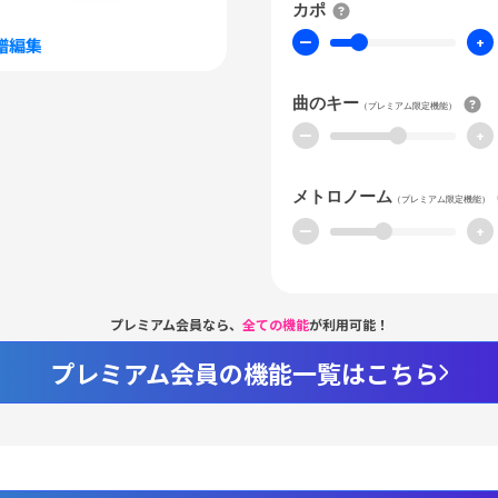
カポ
ー
+
譜編集
曲のキー
（プレミアム限定機能）
ー
+
メトロノーム
（プレミアム限定機能）
ー
+
プレミアム会員なら、
全ての機能
が利用可能！
プレミアム会員の機能一覧はこちら