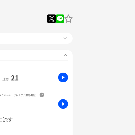
21
速さ
動スクロール（プレミアム限定機能）
に流す