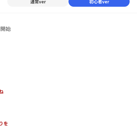
通常ver
初心者ver
ル開始
ね
り
を