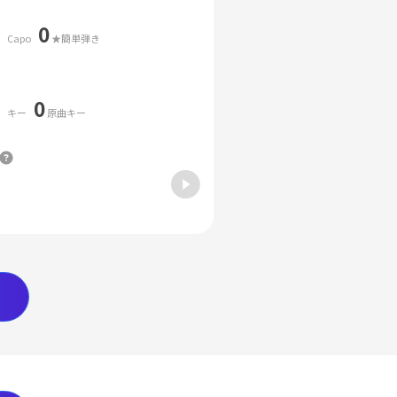
0
Capo
★簡単弾き
0
キー
原曲キー