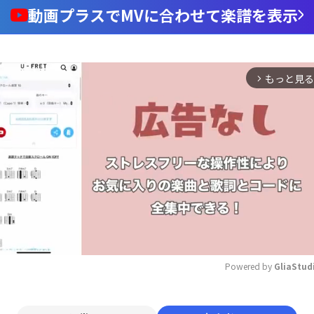
動画プラスでMVに合わせて楽譜を表示
もっと見る
arrow_forward_ios
Powered by 
GliaStud
Mute