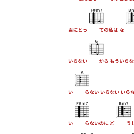
F#m7
B
君
に
と
っ
て
の
私
は
な
G
い
ら
な
い
か
ら
も
う
い
ら
な
A
い
ら
な
い
い
ら
な
い
い
ら
F#m7
Bm7
い
ら
な
い
の
に
ど
う