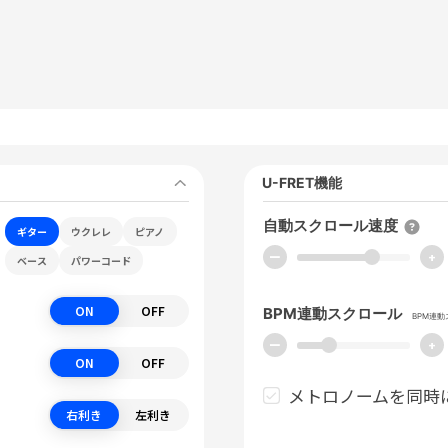
U-FRET機能
自動スクロール速度
ギター
ウクレレ
ピアノ
ー
+
ベース
パワーコード
ON
OFF
BPM連動スクロール
BPM連
ー
+
ON
OFF
メトロノームを同時
右利き
左利き