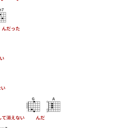
m7
ん
だ
っ
た
い
な
い
G
A
し
て
消
え
な
い
ん
だ