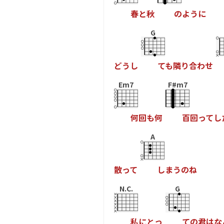
春
と
秋
の
よ
う
に
G
ど
う
し
て
も
隣
り
合
わ
せ
Em7
F#m7
何
回
も
何
百
回
っ
て
し
A
散
っ
て
し
ま
う
の
ね
N.C.
G
私
に
と
っ
て
の
君
は
な