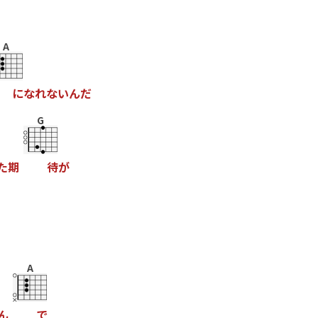
A
に
な
れ
な
い
ん
だ
G
た
期
待
が
A
ん
で