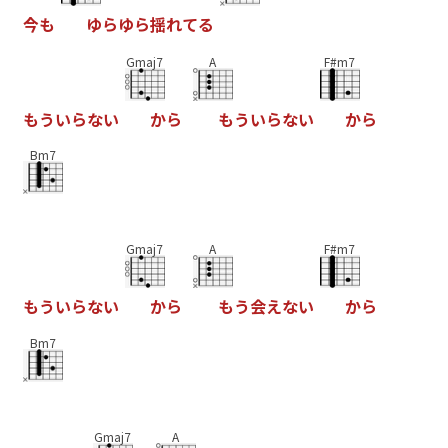
今
も
ゆ
ら
ゆ
ら
揺
れ
て
る
Gmaj7
A
F#m7
も
う
い
ら
な
い
か
ら
も
う
い
ら
な
い
か
ら
Bm7
Gmaj7
A
F#m7
も
う
い
ら
な
い
か
ら
も
う
会
え
な
い
か
ら
Bm7
Gmaj7
A