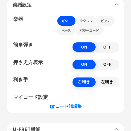
楽譜設定
楽器
ギター
ウクレレ
ピアノ
ベース
パワーコード
簡単弾き
ON
OFF
押さえ方表示
ON
OFF
利き手
右利き
左利き
マイコード設定
コード譜編集
U-FRET機能