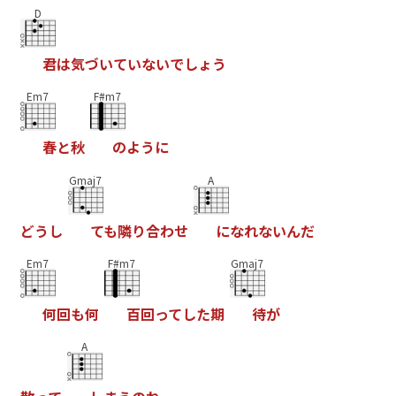
D
君
は
気
づ
い
て
い
な
い
で
し
ょ
う
Em7
F#m7
春
と
秋
の
よ
う
に
Gmaj7
A
ど
う
し
て
も
隣
り
合
わ
せ
に
な
れ
な
い
ん
だ
Em7
F#m7
Gmaj7
何
回
も
何
百
回
っ
て
し
た
期
待
が
A