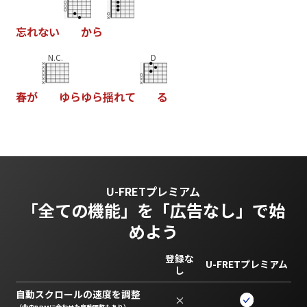
忘
れ
な
い
か
ら
N.C.
D
春
が
ゆ
ら
ゆ
ら
揺
れ
て
る
U-FRETプレミアム
「全ての機能」を
「広告なし」で始
めよう
登録な
U-FRETプレミアム
し
自動スクロールの速度を調整
×