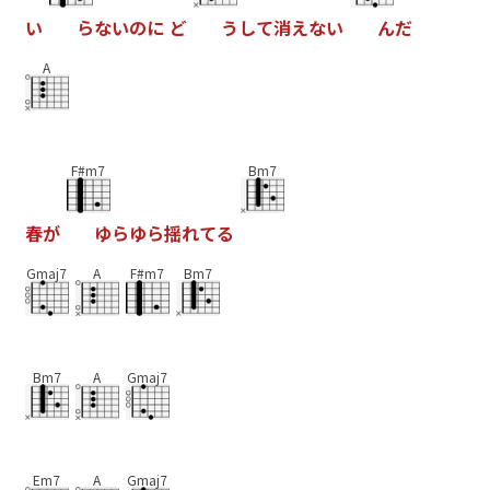
い
ら
な
い
の
に
ど
う
し
て
消
え
な
い
ん
だ
A
F#m7
Bm7
春
が
ゆ
ら
ゆ
ら
揺
れ
て
る
Gmaj7
A
F#m7
Bm7
Bm7
A
Gmaj7
Em7
A
Gmaj7