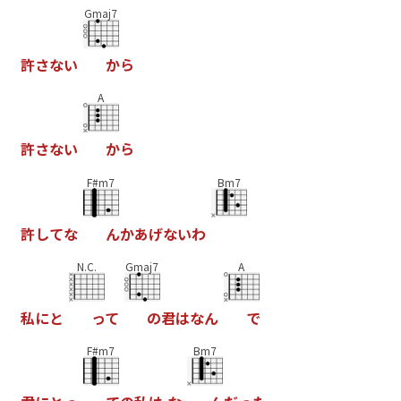
Gmaj7
許
さ
な
い
か
ら
A
許
さ
な
い
か
ら
F#m7
Bm7
許
し
て
な
ん
か
あ
げ
な
い
わ
N.C.
Gmaj7
A
私
に
と
っ
て
の
君
は
な
ん
で
F#m7
Bm7