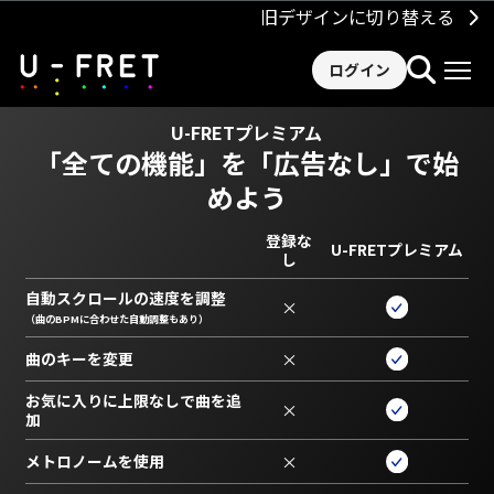
旧デザインに切り替える
ログイン
U-FRETプレミアム
「全ての機能」を
「広告なし」で始
めよう
登録な
U-FRETプレミアム
し
自動スクロールの速度を調整
×
（曲のBPMに合わせた自動調整もあり）
曲のキーを変更
×
お気に入りに上限なしで曲を追
×
加
メトロノームを使用
×