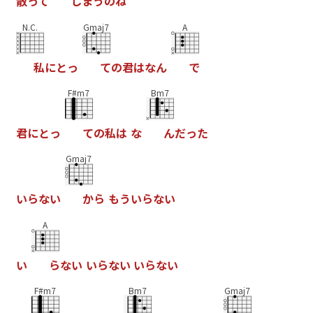
散
っ
て
し
ま
う
の
ね
N.C.
Gmaj7
A
私
に
と
っ
て
の
君
は
な
ん
で
F#m7
Bm7
君
に
と
っ
て
の
私
は
な
ん
だ
っ
た
Gmaj7
い
ら
な
い
か
ら
も
う
い
ら
な
い
A
い
ら
な
い
い
ら
な
い
い
ら
な
い
F#m7
Bm7
Gmaj7