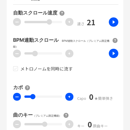
自動スクロール速度
21
ー
+
速さ
BPM連動スクロール
BPM連動スクロール（プレミアム限定機
能）
ー
+
メトロノームを同時に流す
カポ
0
ー
+
Capo
★簡単弾き
曲のキー
（プレミアム限定機能）
0
ー
+
キー
原曲キー