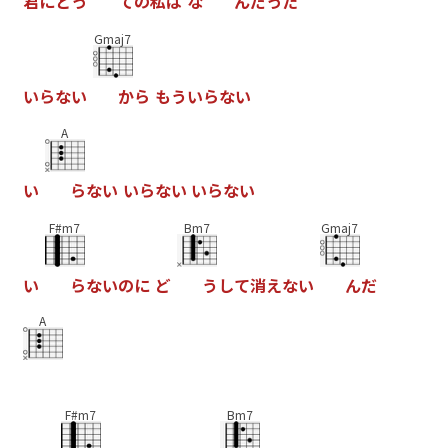
君
に
と
っ
て
の
私
は
な
ん
だ
っ
た
Gmaj7
い
ら
な
い
か
ら
も
う
い
ら
な
い
A
い
ら
な
い
い
ら
な
い
い
ら
な
い
F#m7
Bm7
Gmaj7
い
ら
な
い
の
に
ど
う
し
て
消
え
な
い
ん
だ
A
F#m7
Bm7