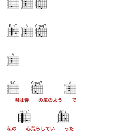
Bm7
A
Gmaj7
A
N.C.
Gmaj7
A
君
は
春
の
嵐
の
よ
う
で
F#m7
Bm7
私
の
心
荒
ら
し
て
い
っ
た