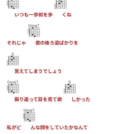
い
つ
も
一
歩
前
を
歩
く
ね
Gmaj7
そ
れ
じ
ゃ
君
の
後
ろ
姿
ば
か
り
を
D
覚
え
て
し
ま
う
で
し
ょ
う
Gmaj7
D
振
り
返
っ
て
目
を
見
て
欲
し
か
っ
た
Gmaj7
私
が
ど
ん
な
顔
を
し
て
い
た
か
な
ん
て