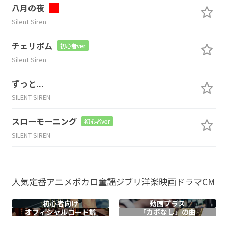
八月の夜
Silent Siren
チェリボム
初心者ver
Silent Siren
ずっと...
SILENT SIREN
スローモーニング
初心者ver
SILENT SIREN
人気
定番
アニメ
ボカロ
童謡
ジブリ
洋楽
映画
ドラマ
CM
初心者向け
動画プラス
オフィシャル
コード譜
「カポなし」の曲