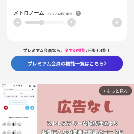
メトロノーム
（プレミアム限定機能）
ー
+
プレミアム会員なら、
全ての機能
が利用可能！
プレミアム会員の機能一覧はこちら
もっと見る
arrow_forward_ios