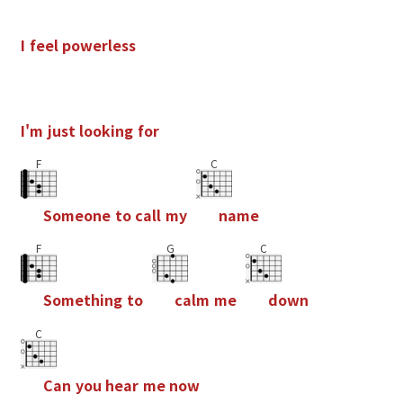
I
f
e
e
l
p
o
w
e
r
l
e
s
s
I
'
m
j
u
s
t
l
o
o
k
i
n
g
f
o
r
F
C
S
o
m
e
o
n
e
t
o
c
a
l
l
m
y
n
a
m
e
F
G
C
S
o
m
e
t
h
i
n
g
t
o
c
a
l
m
m
e
d
o
w
n
C
C
a
n
y
o
u
h
e
a
r
m
e
n
o
w