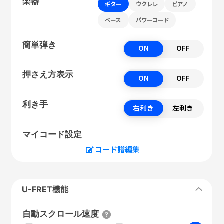
楽器
ギター
ウクレレ
ピアノ
ベース
パワーコード
簡単弾き
ON
OFF
押さえ方表示
ON
OFF
利き手
右利き
左利き
マイコード設定
コード譜編集
U-FRET機能
自動スクロール速度