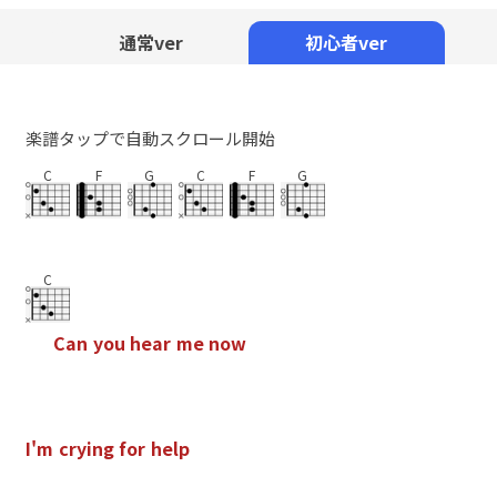
Mute
通常ver
初心者ver
楽譜タップで自動スクロール開始
C
F
G
C
F
G
C
C
a
n
y
o
u
h
e
a
r
m
e
n
o
w
I
'
m
c
r
y
i
n
g
f
o
r
h
e
l
p