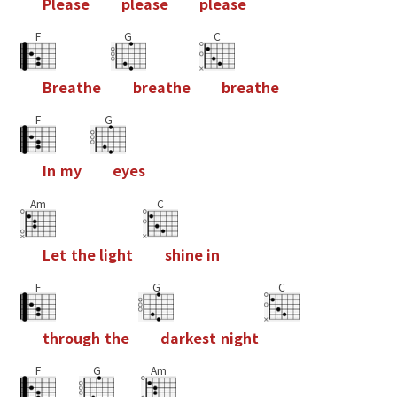
P
l
e
a
s
e
p
l
e
a
s
e
p
l
e
a
s
e
F
G
C
B
r
e
a
t
h
e
b
r
e
a
t
h
e
b
r
e
a
t
h
e
F
G
I
n
m
y
e
y
e
s
Am
C
L
e
t
t
h
e
l
i
g
h
t
s
h
i
n
e
i
n
F
G
C
t
h
r
o
u
g
h
t
h
e
d
a
r
k
e
s
t
n
i
g
h
t
F
G
Am