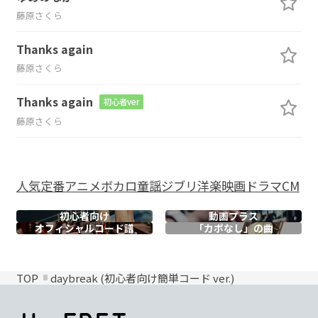
藤原さくら
Thanks again
藤原さくら
Thanks again
初心者ver
藤原さくら
人気
定番
アニメ
ボカロ
童謡
ジブリ
洋楽
映画
ドラマ
CM
初心者向け
動画プラス
オフィシャル
コード譜
「カポなし」の曲
TOP
daybreak (初心者向け簡単コード ver.)