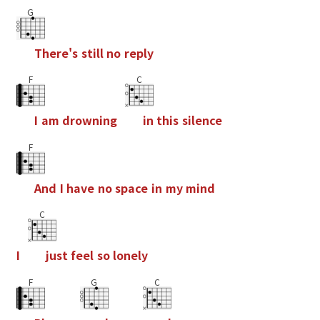
G
T
h
e
r
e
'
s
s
t
i
l
l
n
o
r
e
p
l
y
F
C
I
a
m
d
r
o
w
n
i
n
g
i
n
t
h
i
s
s
i
l
e
n
c
e
F
A
n
d
I
h
a
v
e
n
o
s
p
a
c
e
i
n
m
y
m
i
n
d
C
I
j
u
s
t
f
e
e
l
s
o
l
o
n
e
l
y
F
G
C