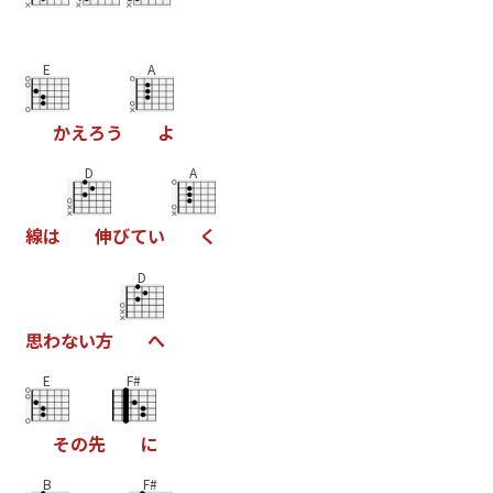
E
A
か
え
ろ
う
よ
D
A
線
は
伸
び
て
い
く
D
思
わ
な
い
方
へ
E
F#
そ
の
先
に
B
F#