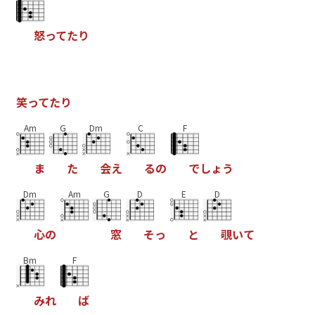
怒
っ
て
た
り
笑
っ
て
た
り
Am
G
Dm
C
F
ま
た
会
え
る
の
で
し
ょ
う
Dm
Am
G
D
E
D
心
の
窓
そ
っ
と
覗
い
て
Bm
F
み
れ
ば