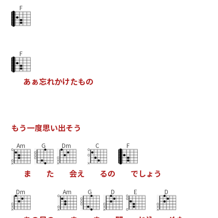
F
F
あ
ぁ
忘
れ
か
け
た
も
の
も
う
一
度
思
い
出
そ
う
Am
G
Dm
C
F
ま
た
会
え
る
の
で
し
ょ
う
Dm
Am
G
D
E
D