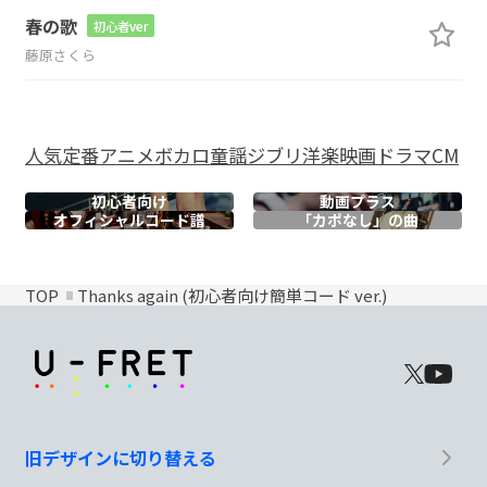
春の歌
初心者ver
藤原さくら
人気
定番
アニメ
ボカロ
童謡
ジブリ
洋楽
映画
ドラマ
CM
初心者向け
動画プラス
オフィシャル
コード譜
「カポなし」の曲
TOP
Thanks again (初心者向け簡単コード ver.)
旧デザインに切り替える