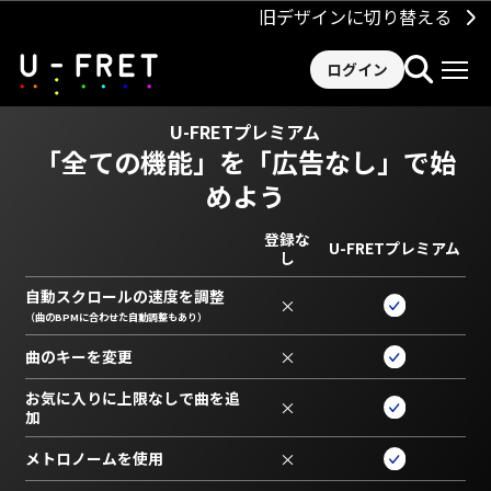
旧デザインに切り替える
ログイン
U-FRETプレミアム
「全ての機能」を
「広告なし」で始
めよう
登録な
U-FRETプレミアム
し
自動スクロールの速度を調整
×
（曲のBPMに合わせた自動調整もあり）
曲のキーを変更
×
お気に入りに上限なしで曲を追
×
加
メトロノームを使用
×