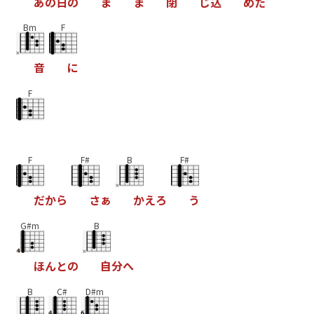
あ
の
日
の
ま
ま
閉
じ
込
め
た
Bm
F
音
に
F
F
F#
B
F#
だ
か
ら
さ
ぁ
か
え
ろ
う
G#m
B
ほ
ん
と
の
自
分
へ
B
C#
D#m