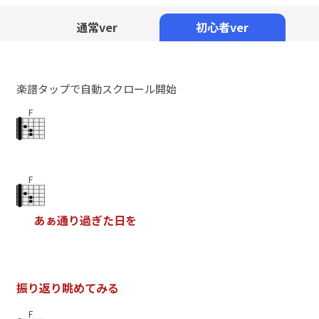
Mute
通常ver
初心者ver
楽譜タップで自動スクロール開始
F
F
あ
ぁ
通
り
過
ぎ
た
日
を
振
り
返
り
眺
め
て
み
る
F