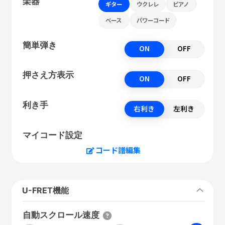
楽器
ギター
ウクレレ
ピアノ
ベース
パワーコード
簡単弾き
ON
OFF
押さえ方表示
ON
OFF
利き手
右利き
左利き
マイコード設定
コード譜編集
U-FRET機能
自動スクロール速度