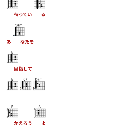
待
っ
て
い
る
G#m
あ
な
た
を
B
目
指
し
て
B
C#
D#m
E
A
か
え
ろ
う
よ