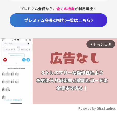
プレミアム会員なら、
全ての機能
が利用可能！
プレミアム会員の機能一覧はこちら
もっと見る
arrow_forward_ios
Powered by 
GliaStudios