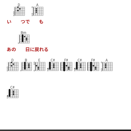
D
A
い
つ
で
も
Bm
あ
の
日
に
戻
れ
る
D
B
E
C#
F#
C#
F#
A
C#