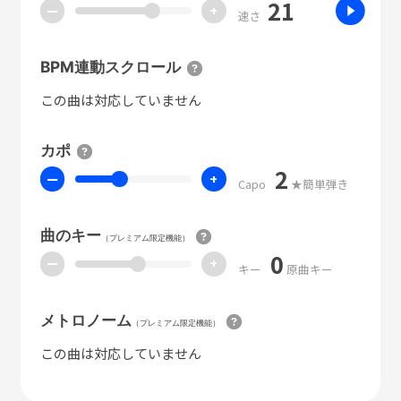
21
ー
+
速さ
BPM連動スクロール
この曲は対応していません
カポ
2
ー
+
Capo
★簡単弾き
曲のキー
（プレミアム限定機能）
0
ー
+
キー
原曲キー
メトロノーム
（プレミアム限定機能）
この曲は対応していません