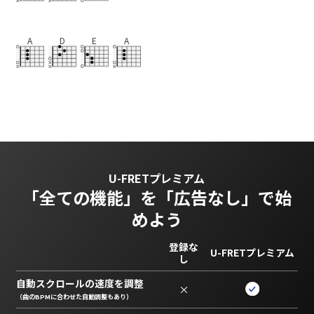
A
D
E
A
U-FRETプレミアム
「全ての機能」を
「広告なし」で始
めよう
登録な
U-FRETプレミアム
し
自動スクロールの速度を調整
×
（曲のBPMに合わせた自動調整もあり）