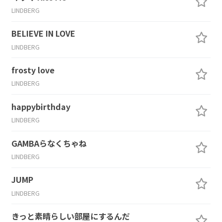
LINDBERG
BELIEVE IN LOVE
LINDBERG
frosty love
LINDBERG
happybirthday
LINDBERG
GAMBAらなくちゃね
LINDBERG
JUMP
LINDBERG
きっと素晴らしい部屋にするんだ