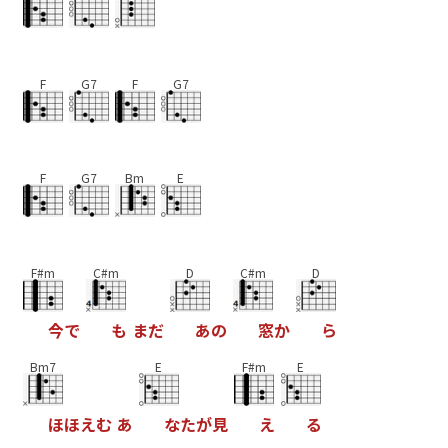
F
G7
F
G7
F
G7
Bm
E
F#m
C#m
D
C#m
D
今
で
も
ま
だ
あ
の
窓
か
ら
Bm7
E
F#m
E
ほ
ほ
え
む
あ
な
た
が
見
え
る