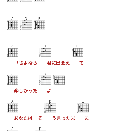
A
D
E
A
D
E
「
さ
よ
な
ら
君
に
出
会
え
て
A
D
E
楽
し
か
っ
た
よ
A
D
E
あ
な
た
は
そ
う
言
っ
た
ま
ま
A
D