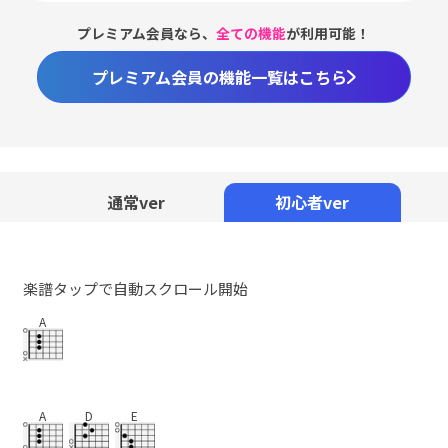
プレミアム会員なら、
全ての機能
が利用可能！
プレミアム会員の機能一覧はこちら
Loaded
:
59.02%
/
Unmute
通常ver
初心者ver
楽譜タップで自動スクロール開始
A
A
D
E