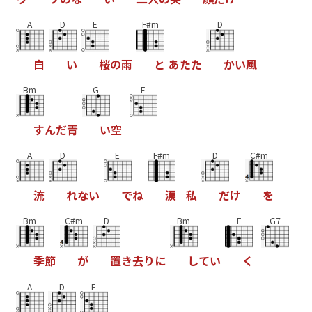
A
D
E
F#m
D
白
い
桜
の
雨
と
あ
た
た
か
い
風
Bm
G
E
す
ん
だ
青
い
空
A
D
E
F#m
D
C#m
流
れ
な
い
で
ね
涙
私
だ
け
を
Bm
C#m
D
Bm
F
G7
季
節
が
置
き
去
り
に
し
て
い
く
A
D
E