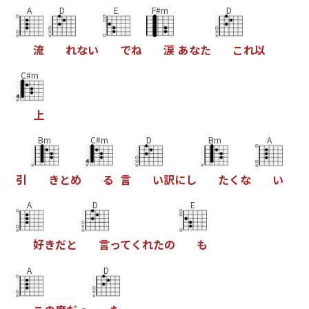
A
D
E
F#m
D
流
れ
な
い
で
ね
涙
あ
な
た
こ
れ
以
C#m
上
Bm
C#m
D
Bm
A
引
き
と
め
る
言
い
訳
に
し
た
く
な
い
A
D
E
好
き
だ
と
言
っ
て
く
れ
た
の
も
A
D