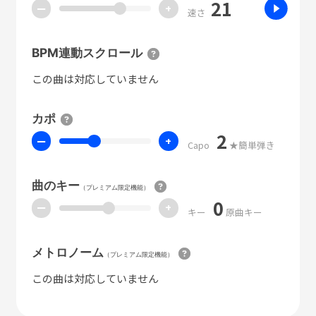
21
ー
+
速さ
BPM連動スクロール
この曲は対応していません
カポ
2
ー
+
Capo
★簡単弾き
曲のキー
（プレミアム限定機能）
0
ー
+
キー
原曲キー
メトロノーム
（プレミアム限定機能）
この曲は対応していません