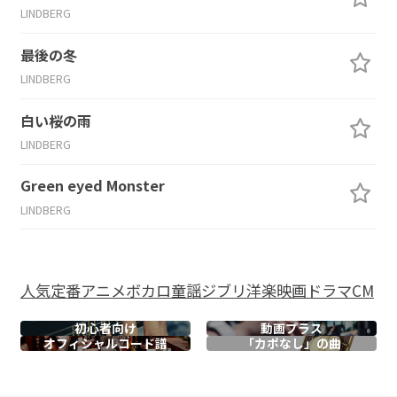
LINDBERG
最後の冬
LINDBERG
白い桜の雨
LINDBERG
Green eyed Monster
LINDBERG
人気
定番
アニメ
ボカロ
童謡
ジブリ
洋楽
映画
ドラマ
CM
初心者向け
動画プラス
オフィシャル
コード譜
「カポなし」の曲