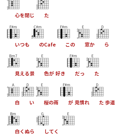
心
を
閉
じ
た
F#m
C#m
F#m
E
D
い
つ
も
の
C
a
f
e
こ
の
窓
か
ら
Bm7
E
F#m
E
見
え
る
景
色
が
好
き
だ
っ
た
A
D
E
F#m
D
白
い
桜
の
雨
が
見
慣
れ
た
歩
道
Bm
G
E
白
く
ぬ
ら
し
て
く