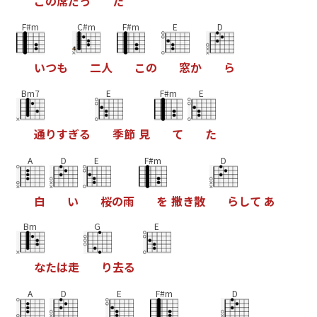
こ
の
席
だ
っ
た
F#m
C#m
F#m
E
D
い
つ
も
二
人
こ
の
窓
か
ら
Bm7
E
F#m
E
通
り
す
ぎ
る
季
節
見
て
た
A
D
E
F#m
D
白
い
桜
の
雨
を
撒
き
散
ら
し
て
あ
Bm
G
E
な
た
は
走
り
去
る
A
D
E
F#m
D