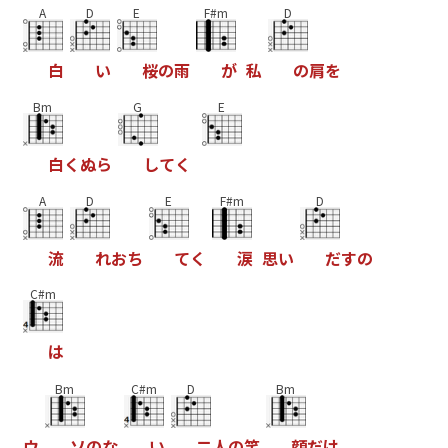
A
D
E
F#m
D
白
い
桜
の
雨
が
私
の
肩
を
Bm
G
E
白
く
ぬ
ら
し
て
く
A
D
E
F#m
D
流
れ
お
ち
て
く
涙
思
い
だ
す
の
C#m
は
Bm
C#m
D
Bm
ウ
ソ
の
な
い
二
人
の
笑
顔
だ
け