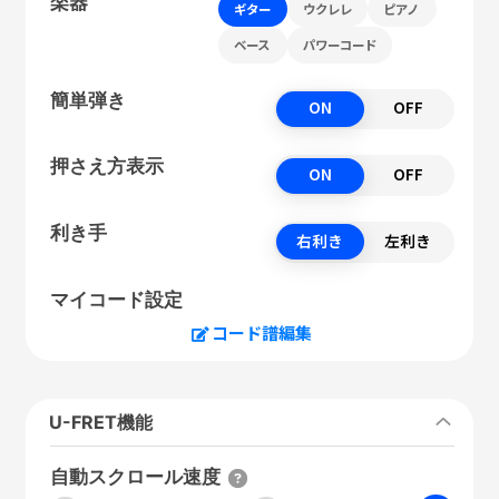
楽器
ギター
ウクレレ
ピアノ
ベース
パワーコード
簡単弾き
ON
OFF
押さえ方表示
ON
OFF
利き手
右利き
左利き
マイコード設定
コード譜編集
U-FRET機能
自動スクロール速度