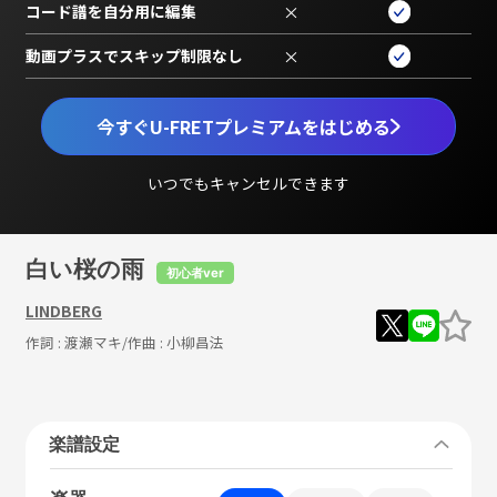
コード譜を自分用に編集
×
動画プラスでスキップ制限なし
×
今すぐU-FRETプレミアムをはじめる
いつでもキャンセルできます
白い桜の雨
初心者ver
LINDBERG
作詞 :
渡瀬マキ
/作曲 :
小柳昌法
楽譜設定