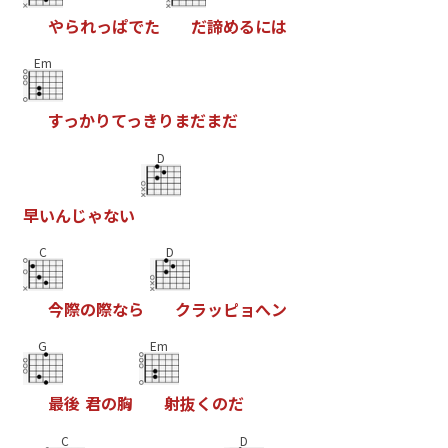
や
ら
れ
っ
ぱ
で
た
だ
諦
め
る
に
は
Em
す
っ
か
り
て
っ
き
り
ま
だ
ま
だ
D
早
い
ん
じ
ゃ
な
い
C
D
今
際
の
際
な
ら
ク
ラ
ッ
ピ
ョ
へ
ン
G
Em
最
後
君
の
胸
射
抜
く
の
だ
C
D