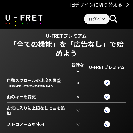
旧デザインに切り替える
ログイン
U-FRETプレミアム
「全ての機能」を
「広告なし」で始
めよう
登録な
U-FRETプレミアム
し
自動スクロールの速度を調整
×
（曲のBPMに合わせた自動調整もあり）
曲のキーを変更
×
お気に入りに上限なしで曲を追
×
加
メトロノームを使用
×