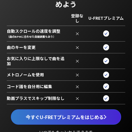
めよう
登録な
U-FRETプレミアム
し
自動スクロールの速度を調整
×
（曲のBPMに合わせた自動調整もあり）
曲のキーを変更
×
お気に入りに上限なしで曲を追
×
加
メトロノームを使用
×
コード譜を自分用に編集
×
動画プラスでスキップ制限なし
×
今すぐU-FRETプレミアムをはじめる