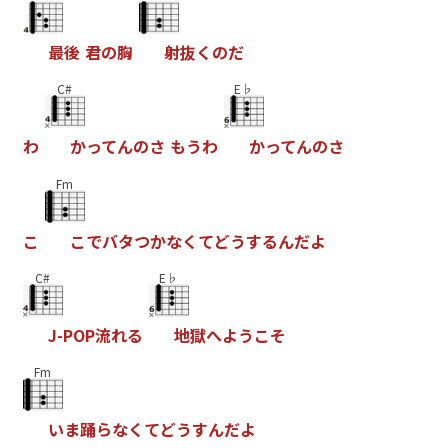
最
後
君
の
胸
射
抜
く
の
だ
C#
E♭
わ
か
っ
て
ん
の
さ
も
う
わ
か
っ
て
ん
の
さ
Fm
こ
こ
で
バ
タ
つ
か
な
く
て
ど
う
す
る
ん
だ
よ
C#
E♭
J
-
P
O
P
流
れ
る
地
獄
へ
よ
う
こ
そ
Fm
い
ま
踊
ら
な
く
て
ど
う
す
ん
だ
よ