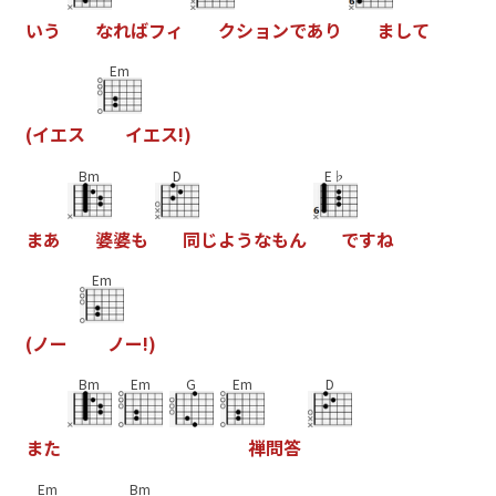
い
う
な
れ
ば
フ
ィ
ク
シ
ョ
ン
で
あ
り
ま
し
て
Em
(
イ
エ
ス
イ
エ
ス
!
)
Bm
D
E♭
ま
あ
婆
婆
も
同
じ
よ
う
な
も
ん
で
す
ね
Em
(
ノ
ー
ノ
ー
!
)
Bm
Em
G
Em
D
ま
た
禅
問
答
Em
Bm