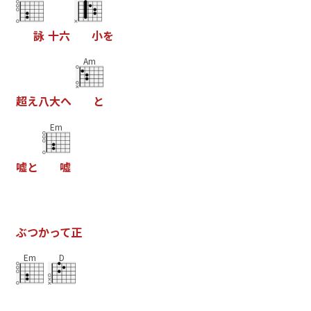
詠
十
六
小
を
Am
超
え
八
大
へ
と
Em
嘘
と
嘘
ぶ
つ
か
っ
て
正
Em
D