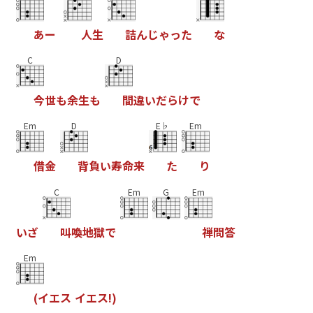
あ
ー
人
生
詰
ん
じ
ゃ
っ
た
な
C
D
今
世
も
余
生
も
間
違
い
だ
ら
け
で
Em
D
E♭
Em
借
金
背
負
い
寿
命
来
た
り
C
Em
G
Em
い
ざ
叫
喚
地
獄
で
禅
問
答
Em
(
イ
エ
ス
イ
エ
ス
!
)