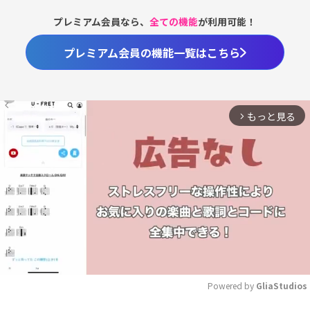
プレミアム会員なら、
全ての機能
が利用可能！
プレミアム会員の機能一覧はこちら
もっと見る
arrow_forward_ios
Powered by 
GliaStudios