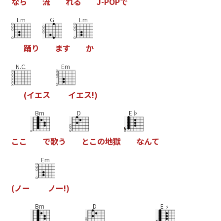
な
ら
流
れ
る
J
-
P
O
P
で
Em
G
Em
踊
り
ま
す
か
N.C.
Em
(
イ
エ
ス
イ
エ
ス
!
)
Bm
D
E♭
こ
こ
で
歌
う
と
こ
の
地
獄
な
ん
て
Em
(
ノ
ー
ノ
ー
!
)
Bm
D
E♭