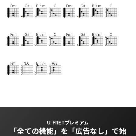
Fm
G#
B♭m
C
Fm
G#
B♭m
C
Fm
G#
B♭m
C
Fm
G#
B♭m
C
Fm
N.C.
B♭/F
A/E
U-FRETプレミアム
「全ての機能」を
「広告なし」で始