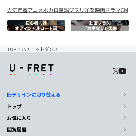
人気
定番
アニメ
ボカロ
童謡
ジブリ
洋楽
映画
ドラマ
CM
初心者向け
動画プラス
オフィシャル
コード譜
「カポなし」の曲
TOP
ハチェットダンス
旧デザインに切り替える
トップ
お気に入り
閲覧履歴