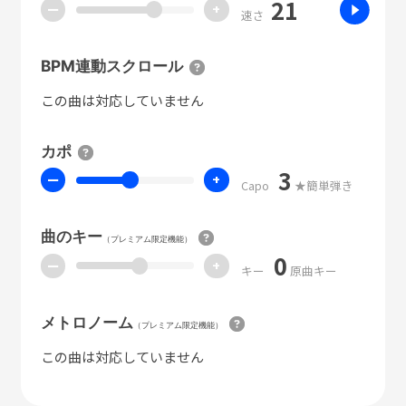
21
ー
+
速さ
BPM連動スクロール
この曲は対応していません
カポ
3
ー
+
Capo
★簡単弾き
曲のキー
（プレミアム限定機能）
0
ー
+
キー
原曲キー
メトロノーム
（プレミアム限定機能）
この曲は対応していません