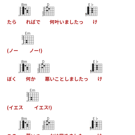
Bm
D
E♭
た
ら
れ
ば
で
何
叶
い
ま
し
た
っ
け
Em
(
ノ
ー
ノ
ー
!
)
Bm
D
E♭
ぼ
く
何
か
悪
い
こ
と
し
ま
し
た
っ
け
Em
(
イ
エ
ス
イ
エ
ス
!
)
Bm
D
E♭