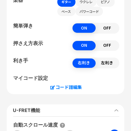
ギター
ウクレレ
ピアノ
ベース
パワーコード
簡単弾き
ON
OFF
押さえ方表示
ON
OFF
利き手
右利き
左利き
マイコード設定
コード譜編集
U-FRET機能
自動スクロール速度