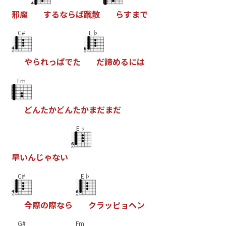
邪
魔
す
る
な
ら
ば
蹴
散
ら
す
ま
で
C#
E♭
や
ら
れ
っ
ぱ
で
た
だ
諦
め
る
に
は
Fm
ど
ん
た
か
ど
ん
た
か
ま
だ
ま
だ
E♭
早
い
ん
じ
ゃ
な
い
C#
E♭
今
際
の
際
な
ら
ク
ラ
ッ
ピ
ョ
へ
ン
G#
Fm