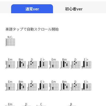
Mute
通常ver
初心者ver
楽譜タップで自動スクロール開始
N.C.
Em
Bm
D
E♭
Em
Bm
D
E♭
Em
Bm
D
E♭
Em
Bm
D
E♭
Em
D
C
B