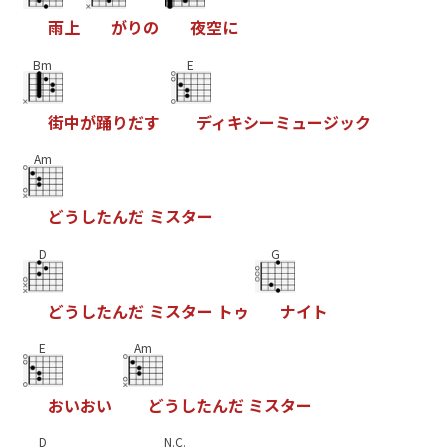
雨
上
が
り
の
夜
空
に
Bm
E
街
中
が
踊
り
だ
す
デ
ィ
キ
シ
ー
ミ
ュ
ー
ジ
ッ
ク
Am
ど
う
し
た
ん
だ
ミ
ス
タ
ー
D
G
ど
う
し
た
ん
だ
ミ
ス
タ
ー
ト
ゥ
ナ
イ
ト
E
Am
お
い
お
い
ど
う
し
た
ん
だ
ミ
ス
タ
ー
D
N.C.