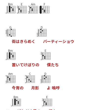
Bm
E
Am
F
G
D
街
は
き
ら
め
く
パ
ー
テ
ィ
ー
シ
ョ
ウ
Bm
E
置
い
て
け
ぼ
り
の
僕
た
ち
Am
C
D
今
宵
の
月
影
よ
嗚
呼
Bm
E