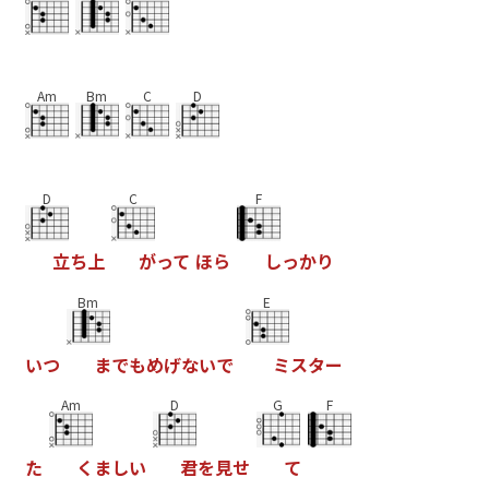
Am
Bm
C
D
D
C
F
立
ち
上
が
っ
て
ほ
ら
し
っ
か
り
Bm
E
い
つ
ま
で
も
め
げ
な
い
で
ミ
ス
タ
ー
Am
D
G
F
た
く
ま
し
い
君
を
見
せ
て