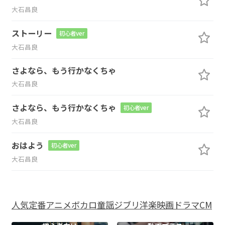
大石昌良
ストーリー
初心者ver
大石昌良
さよなら、もう行かなくちゃ
大石昌良
さよなら、もう行かなくちゃ
初心者ver
大石昌良
おはよう
初心者ver
大石昌良
人気
定番
アニメ
ボカロ
童謡
ジブリ
洋楽
映画
ドラマ
CM