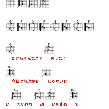
G
F
G
F
G
F
G
F
G
D
だ
か
ら
そ
ん
な
こ
と
言
う
な
よ
Bm
E
今
日
は
無
理
か
も
じ
ゃ
な
い
ぜ
Am
C
D
Bm
い
た
い
け
な
想
い
を
止
め
て