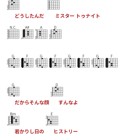
ど
う
し
た
ん
だ
ミ
ス
タ
ー
ト
ゥ
ナ
イ
ト
N.C.
A#
A
D
G
F
G
F
G
F
G
F
G
D
だ
か
ら
そ
ん
な
顔
す
ん
な
よ
Bm
E
若
か
り
し
日
の
ヒ
ス
ト
リ
ー