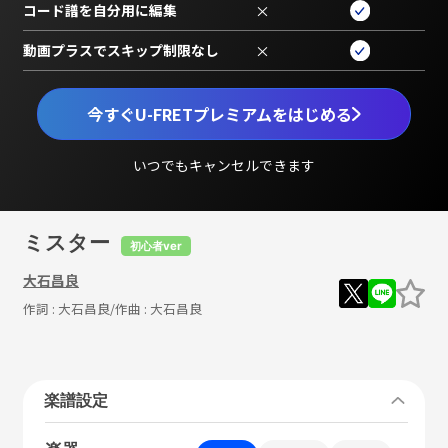
コード譜を自分用に編集
×
動画プラスでスキップ制限なし
×
今すぐU-FRETプレミアムをはじめる
いつでもキャンセルできます
ミスター
初心者ver
大石昌良
作詞 :
大石昌良
/作曲 :
大石昌良
楽譜設定