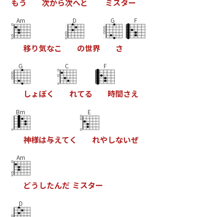
も
う
次
か
ら
次
へ
と
ミ
ス
タ
ー
Am
D
G
F
移
り
気
な
こ
の
世
界
さ
G
C
F
し
ょ
ぼ
く
れ
て
る
時
間
さ
え
Bm
E
神
様
は
与
え
て
く
れ
や
し
な
い
ぜ
Am
ど
う
し
た
ん
だ
ミ
ス
タ
ー
D