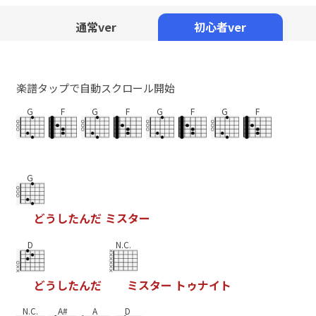
Mute
通常ver
初心者ver
楽譜タップで自動スクロール開始
G
F
G
F
G
F
G
F
G
ど
う
し
た
ん
だ
ミ
ス
タ
ー
D
N.C.
ど
う
し
た
ん
だ
ミ
ス
タ
ー
ト
ゥ
ナ
イ
ト
N.C.
A#
A
D