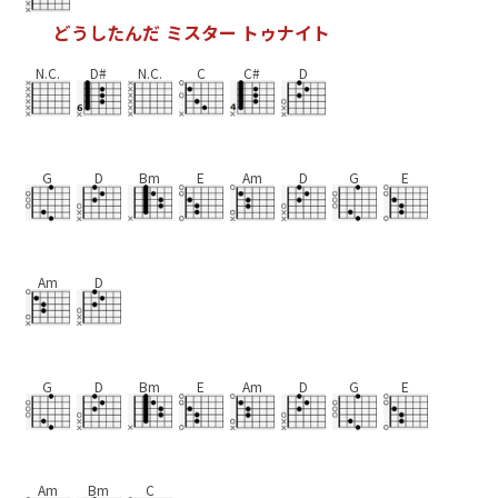
ど
う
し
た
ん
だ
ミ
ス
タ
ー
ト
ゥ
ナ
イ
ト
N.C.
D#
N.C.
C
C#
D
G
D
Bm
E
Am
D
G
E
Am
D
G
D
Bm
E
Am
D
G
E
Am
Bm
C