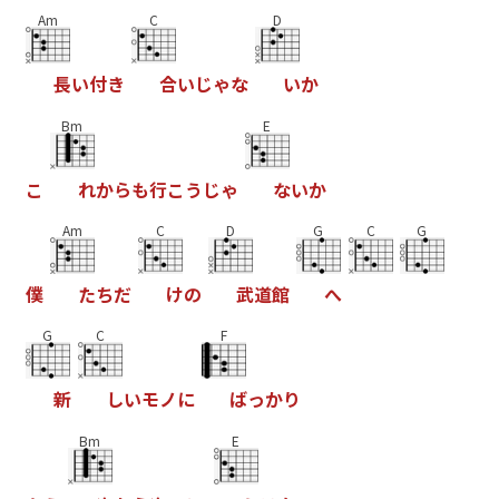
Am
C
D
長
い
付
き
合
い
じ
ゃ
な
い
か
Bm
E
こ
れ
か
ら
も
行
こ
う
じ
ゃ
な
い
か
Am
C
D
G
C
G
僕
た
ち
だ
け
の
武
道
館
へ
G
C
F
新
し
い
モ
ノ
に
ば
っ
か
り
Bm
E