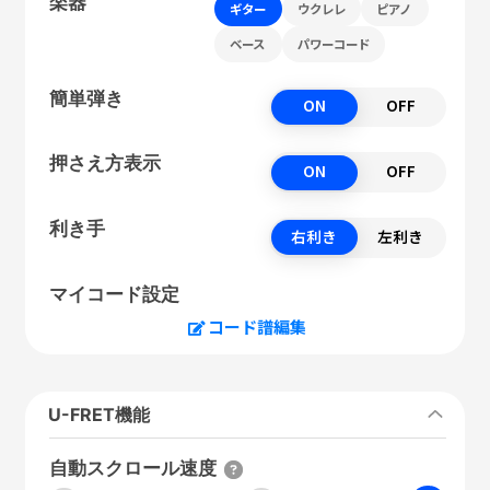
楽器
ギター
ウクレレ
ピアノ
ベース
パワーコード
簡単弾き
ON
OFF
押さえ方表示
ON
OFF
利き手
右利き
左利き
マイコード設定
コード譜編集
U-FRET機能
自動スクロール速度