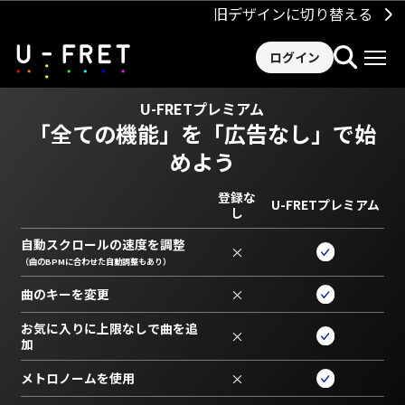
旧デザインに切り替える
ログイン
U-FRETプレミアム
「全ての機能」を
「広告なし」で始
めよう
登録な
U-FRETプレミアム
し
自動スクロールの速度を調整
×
（曲のBPMに合わせた自動調整もあり）
曲のキーを変更
×
お気に入りに上限なしで曲を追
×
加
メトロノームを使用
×