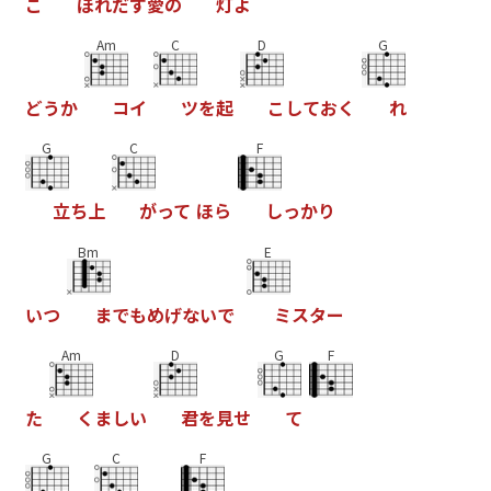
こ
ぼ
れ
だ
す
愛
の
灯
よ
Am
C
D
G
ど
う
か
コ
イ
ツ
を
起
こ
し
て
お
く
れ
G
C
F
立
ち
上
が
っ
て
ほ
ら
し
っ
か
り
Bm
E
い
つ
ま
で
も
め
げ
な
い
で
ミ
ス
タ
ー
Am
D
G
F
た
く
ま
し
い
君
を
見
せ
て
G
C
F