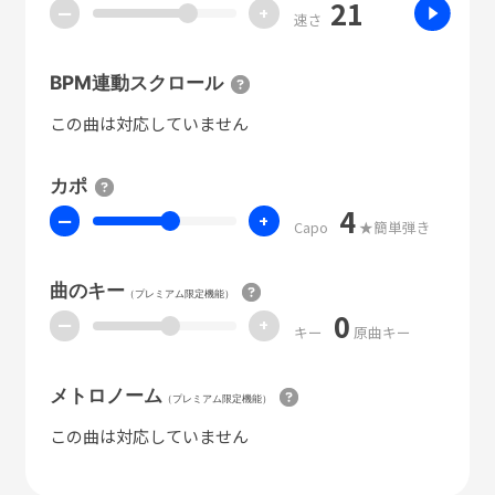
21
ー
+
速さ
BPM連動スクロール
この曲は対応していません
カポ
4
ー
+
Capo
★簡単弾き
曲のキー
（プレミアム限定機能）
0
ー
+
キー
原曲キー
メトロノーム
（プレミアム限定機能）
この曲は対応していません