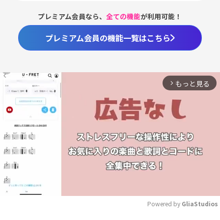
プレミアム会員なら、
全ての機能
が利用可能！
プレミアム会員の機能一覧はこちら
もっと見る
arrow_forward_ios
Powered by 
GliaStudios