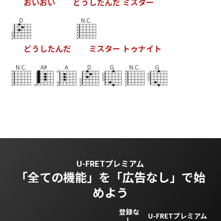
お
い
お
い
ど
う
し
た
ん
だ
ミ
ス
タ
ー
D
N.C.
ど
う
し
た
ん
だ
ミ
ス
タ
ー
ト
ゥ
ナ
イ
ト
N.C.
A#
A
D
G
N.C.
G
U-FRETプレミアム
「全ての機能」を
「広告なし」で始
めよう
登録な
U-FRETプレミアム
し