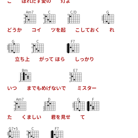
こ
ぼ
れ
だ
す
愛
の
灯
よ
Am7
C
C/D
G
ど
う
か
コ
イ
ツ
を
起
こ
し
て
お
く
れ
G
C
F7
立
ち
上
が
っ
て
ほ
ら
し
っ
か
り
Bm
E7
い
つ
ま
で
も
め
げ
な
い
で
ミ
ス
タ
ー
Am7
D
G
F
た
く
ま
し
い
君
を
見
せ
て
G7+5
C
F7