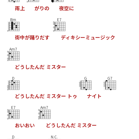
雨
上
が
り
の
夜
空
に
Bm
E7
街
中
が
踊
り
だ
す
デ
ィ
キ
シ
ー
ミ
ュ
ー
ジ
ッ
ク
Am7
ど
う
し
た
ん
だ
ミ
ス
タ
ー
D
G
G7
ど
う
し
た
ん
だ
ミ
ス
タ
ー
ト
ゥ
ナ
イ
ト
E7
Am7
お
い
お
い
ど
う
し
た
ん
だ
ミ
ス
タ
ー
D
N.C.