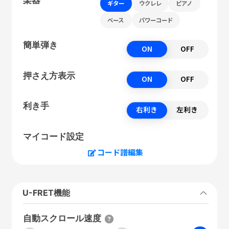
ギター
ウクレレ
ピアノ
ベース
パワーコード
簡単弾き
ON
OFF
押さえ方表示
ON
OFF
利き手
右利き
左利き
マイコード設定
コード譜編集
U-FRET機能
自動スクロール速度