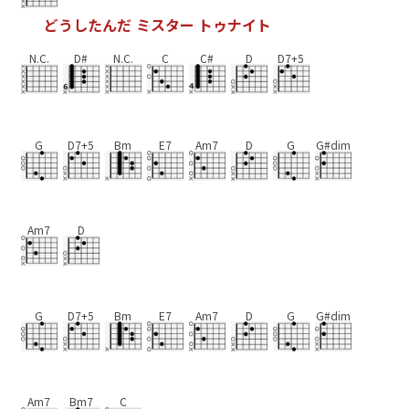
ど
う
し
た
ん
だ
ミ
ス
タ
ー
ト
ゥ
ナ
イ
ト
N.C.
D#
N.C.
C
C#
D
D7+5
G
D7+5
Bm
E7
Am7
D
G
G#dim
Am7
D
G
D7+5
Bm
E7
Am7
D
G
G#dim
Am7
Bm7
C