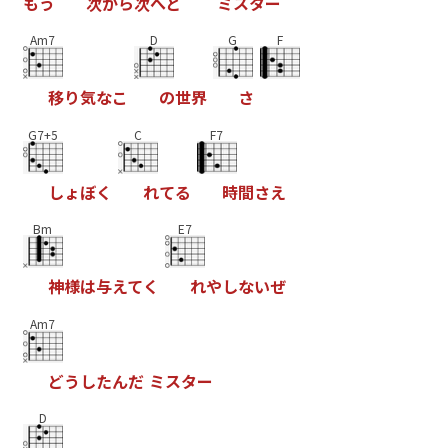
も
う
次
か
ら
次
へ
と
ミ
ス
タ
ー
Am7
D
G
F
移
り
気
な
こ
の
世
界
さ
G7+5
C
F7
し
ょ
ぼ
く
れ
て
る
時
間
さ
え
Bm
E7
神
様
は
与
え
て
く
れ
や
し
な
い
ぜ
Am7
ど
う
し
た
ん
だ
ミ
ス
タ
ー
D