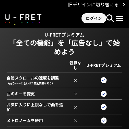
旧デザインに切り替える
ログイン
U-FRETプレミアム
「全ての機能」を
「広告なし」で始
めよう
登録な
U-FRETプレミアム
し
自動スクロールの速度を調整
×
（曲のBPMに合わせた自動調整もあり）
曲のキーを変更
×
お気に入りに上限なしで曲を追
×
加
メトロノームを使用
×