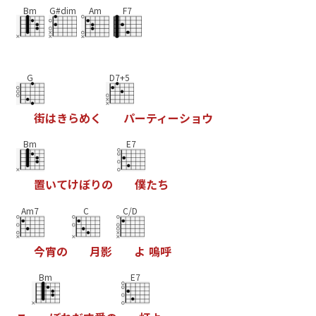
Bm
G#dim
Am
F7
G
D7+5
街
は
き
ら
め
く
パ
ー
テ
ィ
ー
シ
ョ
ウ
Bm
E7
置
い
て
け
ぼ
り
の
僕
た
ち
Am7
C
C/D
今
宵
の
月
影
よ
嗚
呼
Bm
E7