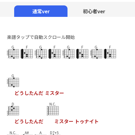
Mute
通常ver
初心者ver
楽譜タップで自動スクロール開始
G
F
G
F
G
F
G
F
G
ど
う
し
た
ん
だ
ミ
ス
タ
ー
D
N.C.
ど
う
し
た
ん
だ
ミ
ス
タ
ー
ト
ゥ
ナ
イ
ト
N.C.
A#
A
D7+5