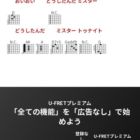
お
い
お
い
ど
う
し
た
ん
だ
ミ
ス
タ
ー
D
N.C.
ど
う
し
た
ん
だ
ミ
ス
タ
ー
ト
ゥ
ナ
イ
ト
N.C.
A#
A
D7+5
Gadd9
N.C.
G
U-FRETプレミアム
「全ての機能」を
「広告なし」で始
めよう
登録な
U-FRETプレミアム
し