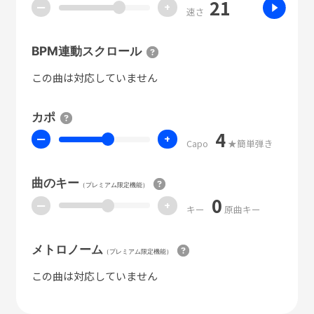
21
ー
+
速さ
BPM連動スクロール
この曲は対応していません
カポ
4
ー
+
Capo
★簡単弾き
曲のキー
（プレミアム限定機能）
0
ー
+
キー
原曲キー
メトロノーム
（プレミアム限定機能）
この曲は対応していません