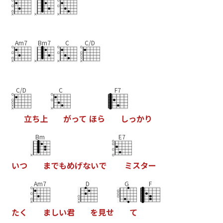
Am7
Bm7
C
C/D
C/D
C
F7
立
ち
上
が
っ
て
ほ
ら
し
っ
か
り
Bm
E7
い
つ
ま
で
も
め
げ
な
い
で
ミ
ス
タ
ー
Am7
D
G
F
た
く
ま
し
い
君
を
見
せ
て