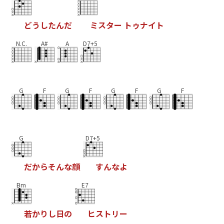
ど
う
し
た
ん
だ
ミ
ス
タ
ー
ト
ゥ
ナ
イ
ト
N.C.
A#
A
D7+5
G
F
G
F
G
F
G
F
G
D7+5
だ
か
ら
そ
ん
な
顔
す
ん
な
よ
Bm
E7
若
か
り
し
日
の
ヒ
ス
ト
リ
ー