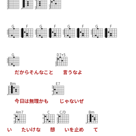
G
F
G
F
G
F
G
F
G
D7+5
だ
か
ら
そ
ん
な
こ
と
言
う
な
よ
Bm
E7
今
日
は
無
理
か
も
じ
ゃ
な
い
ぜ
Am7
C
C/D
Bm
い
た
い
け
な
想
い
を
止
め
て