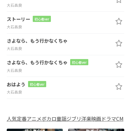
大石昌良
ストーリー
初心者ver
大石昌良
さよなら、もう行かなくちゃ
大石昌良
さよなら、もう行かなくちゃ
初心者ver
大石昌良
おはよう
初心者ver
大石昌良
人気
定番
アニメ
ボカロ
童謡
ジブリ
洋楽
映画
ドラマ
CM