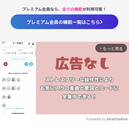
プレミアム会員なら、
全ての機能
が利用可能！
プレミアム会員の機能一覧はこちら
もっと見る
arrow_forward_ios
Powered by 
GliaStudios