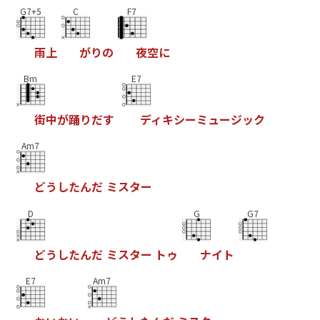
G7+5
C
F7
雨
上
が
り
の
夜
空
に
Bm
E7
街
中
が
踊
り
だ
す
デ
ィ
キ
シ
ー
ミ
ュ
ー
ジ
ッ
ク
Am7
ど
う
し
た
ん
だ
ミ
ス
タ
ー
D
G
G7
ど
う
し
た
ん
だ
ミ
ス
タ
ー
ト
ゥ
ナ
イ
ト
E7
Am7