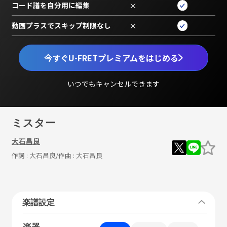
コード譜を自分用に編集
×
動画プラスでスキップ制限なし
×
今すぐU-FRETプレミアムをはじめる
いつでもキャンセルできます
ミスター
大石昌良
作詞 :
大石昌良
/作曲 :
大石昌良
楽譜設定
楽器