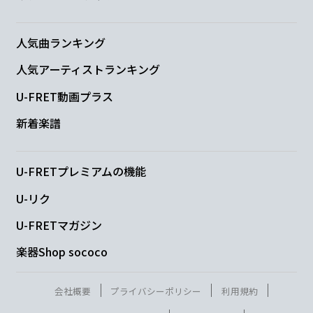
人気曲ランキング
Am
Em
人気アーティストランキング
美しいその
眼に
U-FRET動画プラス
新着楽譜
F
G
Am
隠された
宝石をみ
たい
U-FRETプレミアムの機能
Em
F
G
U-リク
U-FRETマガジン
楽器Shop sococo
Am
Em
会社概要
プライバシーポリシー
利用規約
世界中見
渡しても