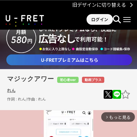
旧デザインに切り替える
ログイン
マジックアワー
初心者ver
動画プラス
れん
作詞 :
れん
/作曲 :
れん
もっと見る
arrow_forward_ios