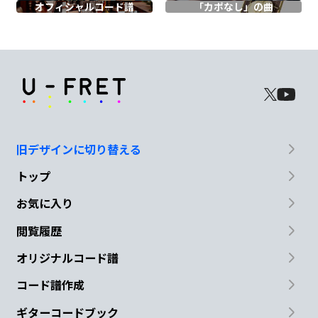
オフィシャル
コード譜
「カポなし」の曲
F
E
Am
C
一
点だけ
を
照らす
F
E
Am
C
眩し
い 光に
目はもう
背けない
旧デザインに切り替える
F
E
N.C.
トップ
離さな
い
my own jewel
お気に入り
閲覧履歴
Am
Em
F
G
オリジナルコード譜
コード譜作成
Am
Em
F
G
ギターコードブック