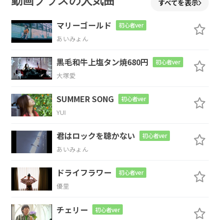
動画プラスの人気曲
すべてを表示
幸せの意
味を教え
てくれたの
は
マリーゴールド
初心者ver
あいみょん
Am
黒毛和牛上塩タン焼680円
初心者ver
君だけ
trouble
大塚愛
Em
F
G
SUMMER SONG
初心者ver
YUI
君はロックを聴かない
初心者ver
F
E
Am
C
あいみょん
愛の在り
方に水
差して (黙
っとけ
ドライフラワー
初心者ver
優里
よ)
チェリー
初心者ver