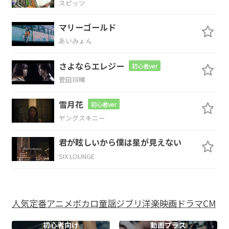
スピッツ
F
E
Am
マリーゴールド
君を解け
るのは僕
だけで
あいみょん
E
N.C.
F
E
Am
さよならエレジー
初心者ver
迸
るマ
ジック
アワー
美
菅田将暉
G
雪月花
初心者ver
ヤングスキニー
しい
君が眩しいから僕は星が見えない
F
E
Am
C
SIX LOUNGE
君
の髪に
見
惚れて
F
E
Am
G
人気
定番
アニメ
ボカロ
童謡
ジブリ
洋楽
映画
ドラマ
CM
サー
チライト
の
ように
初心者向け
動画プラス