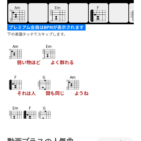
Am
Em
F
G
プレミアム会員はBPMが表示されます
下の楽譜タッチでスキップします。
Am
Em
弱い物ほど
よく群れる
F
G
Am
それは人
間も同じ
ようね
Em
F
G
Am
Em
F
G