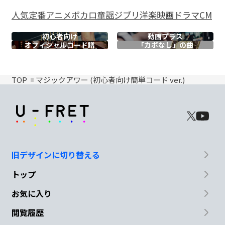
人気
定番
アニメ
ボカロ
童謡
ジブリ
洋楽
映画
ドラマ
CM
初心者向け
動画プラス
オフィシャル
コード譜
「カポなし」の曲
TOP
マジックアワー (初心者向け簡単コード ver.)
旧デザインに切り替える
トップ
お気に入り
閲覧履歴