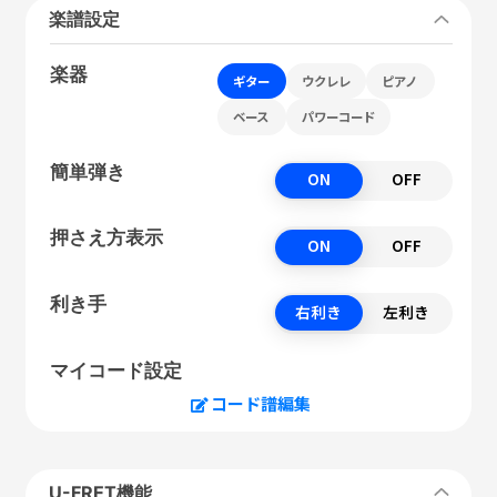
楽譜設定
楽器
ギター
ウクレレ
ピアノ
ベース
パワーコード
簡単弾き
ON
OFF
押さえ方表示
ON
OFF
利き手
右利き
左利き
マイコード設定
コード譜編集
U-FRET機能