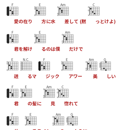
F
E
Am
C
愛
の
在
り
方
に
水
差
し
て
(
黙
っ
と
け
よ
)
F
E
Am
君
を
解
け
る
の
は
僕
だ
け
で
E
N.C.
F
E
Am
G
迸
る
マ
ジ
ッ
ク
ア
ワ
ー
美
し
い
F
E
Am
C
君
の
髪
に
見
惚
れ
て
F
E
Am
G