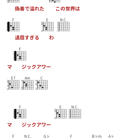
偽
善
で
溢
れ
た
こ
の
世
界
は
F
E
N.C.
退
屈
す
ぎ
る
わ
F
マ
ジ
ッ
ク
ア
ワ
ー
E7
Am
C
F
E
N.C.
マ
ジ
ッ
ク
ア
ワ
ー
F
N.C.
G♭
F
B♭m
A♭