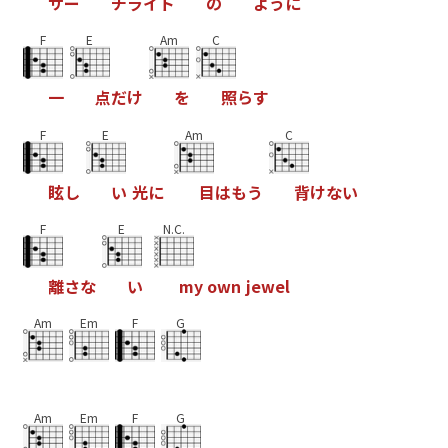
サ
ー
チ
ラ
イ
ト
の
よ
う
に
F
E
Am
C
一
点
だ
け
を
照
ら
す
F
E
Am
C
眩
し
い
光
に
目
は
も
う
背
け
な
い
F
E
N.C.
離
さ
な
い
m
y
o
w
n
j
e
w
e
l
Am
Em
F
G
Am
Em
F
G