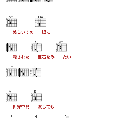
Am
Em
美
し
い
そ
の
眼
に
F
G
Am
隠
さ
れ
た
宝
石
を
み
た
い
Em
F
G
Am
Em
世
界
中
見
渡
し
て
も
F
G
Am