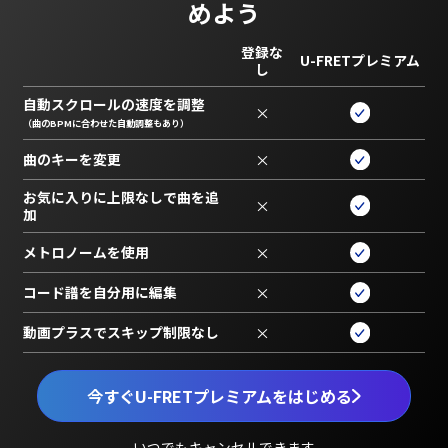
めよう
登録な
U-FRETプレミアム
し
自動スクロールの速度を調整
×
（曲のBPMに合わせた自動調整もあり）
曲のキーを変更
×
お気に入りに上限なしで曲を追
×
加
メトロノームを使用
×
コード譜を自分用に編集
×
動画プラスでスキップ制限なし
×
今すぐU-FRETプレミアムをはじめる
いつでもキャンセルできます