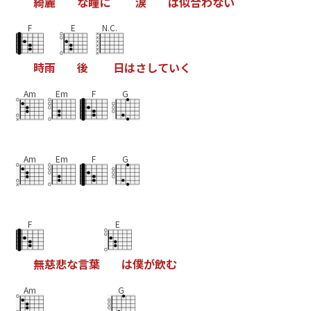
綺
麗
な
瞳
に
涙
は
似
合
わ
な
い
F
E
N.C.
時
雨
後
日
は
さ
し
て
い
く
Am
Em
F
G
Am
Em
F
G
F
E
無
慈
悲
な
言
葉
は
僕
が
飲
む
Am
G