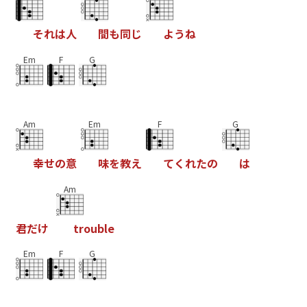
そ
れ
は
人
間
も
同
じ
よ
う
ね
Em
F
G
Am
Em
F
G
幸
せ
の
意
味
を
教
え
て
く
れ
た
の
は
Am
君
だ
け
t
r
o
u
b
l
e
Em
F
G