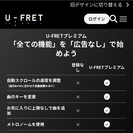
旧デザインに切り替える
ログイン
U-FRETプレミアム
「全ての機能」を
「広告なし」で始
めよう
登録な
U-FRETプレミアム
し
自動スクロールの速度を調整
×
（曲のBPMに合わせた自動調整もあり）
曲のキーを変更
×
お気に入りに上限なしで曲を追
×
加
メトロノームを使用
×