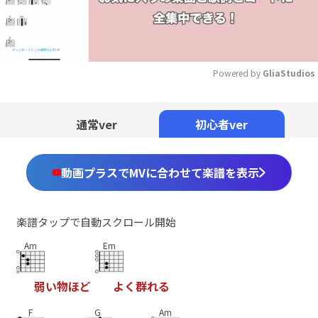
Powered by 
GliaStudios
Mute
通常ver
初心者ver
動画プラスでMVに合わせて楽譜を表示
楽譜タップで自動スクロール開始
Am
Em
弱
い
物
ほ
ど
よ
く
群
れ
る
F
G
Am