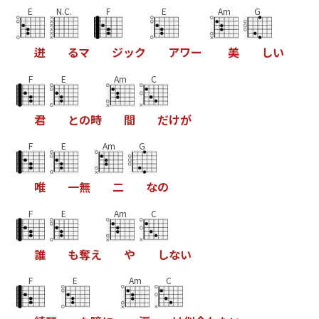
E
N.C.
F
E
Am
G
迸
る
マ
ジ
ッ
ク
ア
ワ
ー
美
し
い
F
E
Am
C
君
と
の
時
間
だ
け
が
F
E
Am
G
唯
一
無
二
な
の
F
E
Am
C
誰
も
奪
え
や
し
な
い
F
E
Am
C