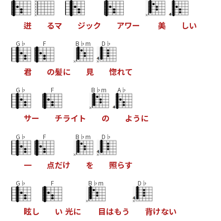
迸
る
マ
ジ
ッ
ク
ア
ワ
ー
美
し
い
G♭
F
B♭m
D♭
君
の
髪
に
見
惚
れ
て
G♭
F
B♭m
A♭
サ
ー
チ
ラ
イ
ト
の
よ
う
に
G♭
F
B♭m
D♭
一
点
だ
け
を
照
ら
す
G♭
F
B♭m
D♭
眩
し
い
光
に
目
は
も
う
背
け
な
い