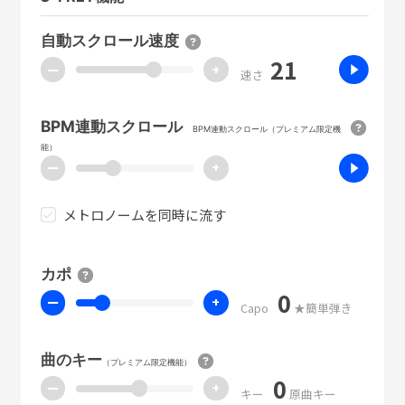
自動スクロール速度
21
ー
+
速さ
BPM連動スクロール
BPM連動スクロール（プレミアム限定機
能）
ー
+
メトロノームを同時に流す
カポ
0
ー
+
Capo
★簡単弾き
曲のキー
（プレミアム限定機能）
0
ー
+
キー
原曲キー