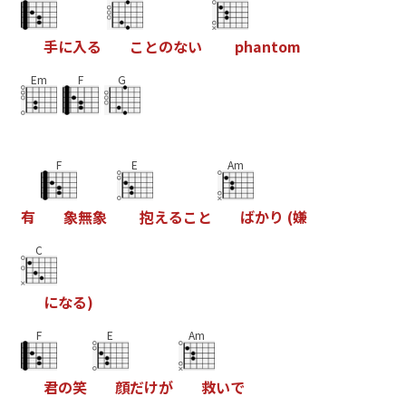
手
に
入
る
こ
と
の
な
い
p
h
a
n
t
o
m
Em
F
G
F
E
Am
有
象
無
象
抱
え
る
こ
と
ば
か
り
(
嫌
C
に
な
る
)
F
E
Am
君
の
笑
顔
だ
け
が
救
い
で