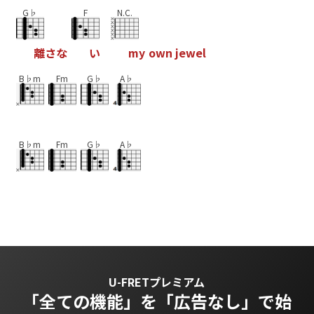
G♭
F
N.C.
離
さ
な
い
m
y
o
w
n
j
e
w
e
l
B♭m
Fm
G♭
A♭
B♭m
Fm
G♭
A♭
U-FRETプレミアム
「全ての機能」を
「広告なし」で始