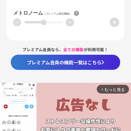
メトロノーム
（プレミアム限定機能）
ー
+
プレミアム会員なら、
全ての機能
が利用可能！
プレミアム会員の機能一覧はこちら
もっと見る
arrow_forward_ios