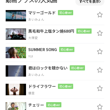
動画プラスの人気曲
すべてを表示
いつもの
ように 幕が開き
マリーゴールド
初心者ver
あいみょん
Am7
F
C
C7
黒毛和牛上塩タン焼680円
初心者ver
恋の
歌 うたう
私に
大塚愛
F
Gsus4
G
Am7
Dm
SUMMER SONG
初心者ver
YUI
届いた
報らせは
黒い
ふちど
Am
G
F
G
C
君はロックを聴かない
初心者ver
あいみょん
り
が
あり
ました
ドライフラワー
初心者ver
C
E7
Am7
優里
あれは三年
前 止めるあなた駅に
残し
チェリー
初心者ver