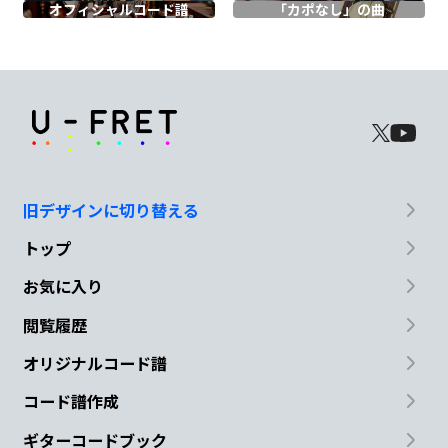
オフィシャル
コード譜
「カポなし」の曲
G
F
G
え
失く
してた
C
G
旧デザインに切り替える
F
C
Dm
G
トップ
お気に入り
閲覧履歴
C
Em
オリジナルコード譜
つたがか
らまる 白いカベ
コード譜作成
Am7
F
C
C7
ギターコードブック