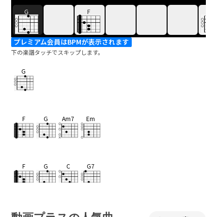
G
F
G
プレミアム会員はBPMが表示されます
下の楽譜タッチでスキップします。
G
F
G
Am7
Em
F
G
C
G7
C
Em