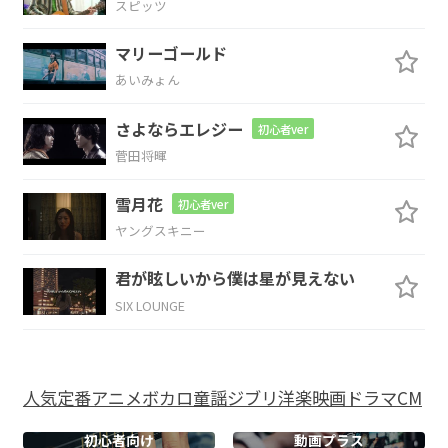
スピッツ
F
Gsus4
G
マリーゴールド
動き始めた
汽車に
ひとり
飛び乗
あいみょん
C
F
さよならエレジー
初心者ver
った
菅田将暉
C
Em
雪月花
初心者ver
ヤングスキニー
ひなびた
町の 昼下がり
君が眩しいから僕は星が見えない
Am7
F
C
C7
SIX LOUNGE
教
会の前にた
たずみ
人気
定番
アニメ
ボカロ
童謡
ジブリ
洋楽
映画
ドラマ
CM
F
Gsus4
G
Am7
Dm
Am
初心者向け
動画プラス
喪服の
私は
祈る
言葉
さ