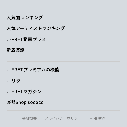
細い
かげ 長く落
として
人気曲ランキング
F
Gsus4
G
Am7
Dm
人気アーティストランキング
ひとりの
私は
こぼす
涙
U-FRET動画プラス
Am
G
F
G
C
新着楽譜
さ
え
忘
れてた
U-FRETプレミアムの機能
C
E7
Am7
U-リク
暗い待合
室 話すひともない
私の
U-FRETマガジン
F
Gsus4
G
C
楽器Shop sococo
耳に私の
うたが
通り
すぎてゆ
会社概要
プライバシーポリシー
利用規約
F