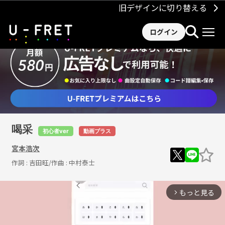
旧デザインに切り替える
ログイン
喝采
初心者ver
動画プラス
宮本浩次
作詞 :
吉田旺
/作曲 :
中村泰士
もっと見る
arrow_forward_ios