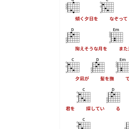
傾
く
夕
日
を
な
ぞ
っ
て
D
Em
掬
え
そ
う
な
月
を
ま
た
C
D
Em
夕
凪
が
髪
を
撫
C
D
君
を
探
し
て
い
る
C