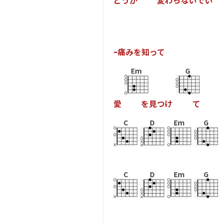
ど
う
か
変
わ
ら
な
い
で
い
ｰ
痛
み
を
知
っ
て
Em
G
愛
を
見
つ
け
て
C
D
Em
G
C
D
Em
G