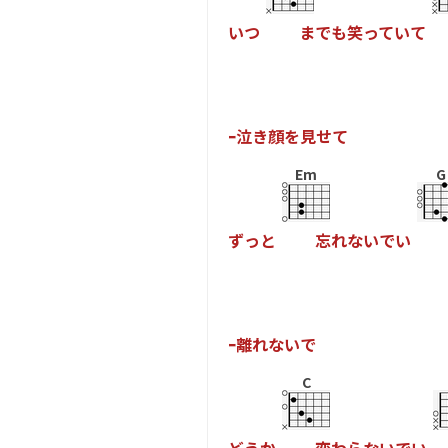
い
つ
ま
で
も
笑
っ
て
い
て
ｰ
泣
き
顔
を
見
せ
て
Em
G
ず
っ
と
忘
れ
な
い
で
い
ｰ
離
れ
な
い
で
C