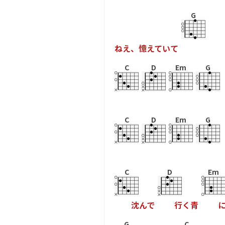
G
ね
え
、
憶
え
て
い
て
C
D
Em
G
C
D
Em
G
C
D
Em
沈
ん
で
行
く
青
G
C