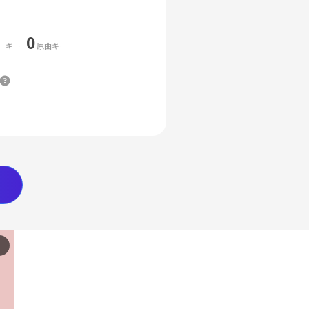
0
キー
原曲キー