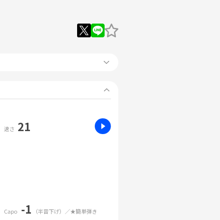
21
速さ
-1
Capo
（半音下げ）／★簡単弾き