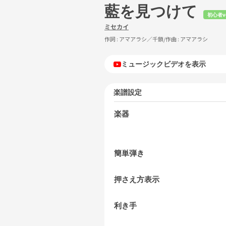
藍を見つけて
初心者v
ミセカイ
作詞 :
アマアラシ／千鎖
/作曲 :
アマアラシ
ミュージックビデオを表示
楽譜設定
楽器
簡単弾き
押さえ方表示
利き手