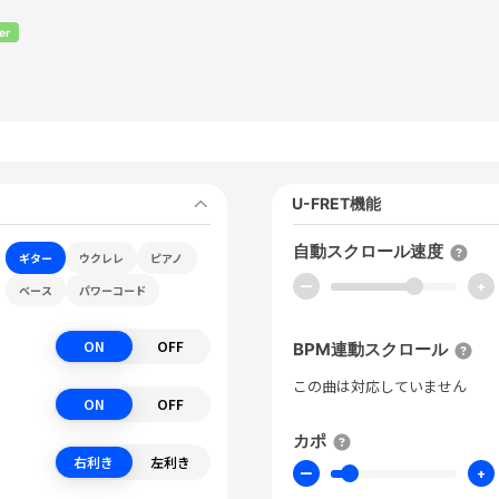
er
U-FRET機能
自動スクロール速度
ギター
ウクレレ
ピアノ
ー
+
ベース
パワーコード
ON
OFF
BPM連動スクロール
この曲は対応していません
ON
OFF
カポ
右利き
左利き
ー
+