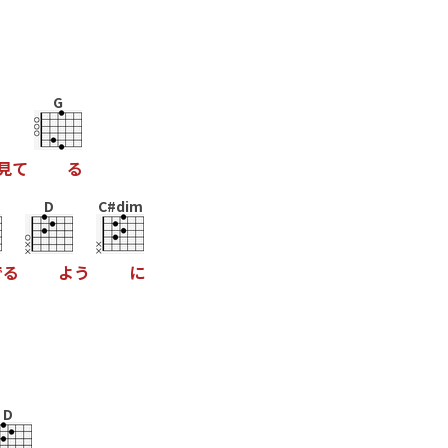
G
見
て
る
D
C#dim
で
る
よ
う
に
D