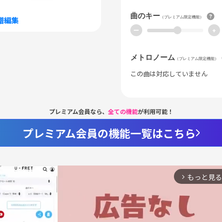
曲のキー
（プレミアム限定機能）
譜編集
ー
+
メトロノーム
（プレミアム限定機能）
この曲は対応していません
プレミアム会員なら、
全ての機能
が利用可能！
プレミアム会員の機能一覧はこちら
もっと見る
arrow_forward_ios