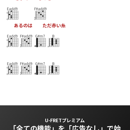
Eadd9
F#add9
あ
る
の
は
た
だ
赤
い
糸
Eadd9
F#add9
G#m7
B
Eadd9
F#add9
G#m7
B
U-FRETプレミアム
「全ての機能」を
「広告なし」で始