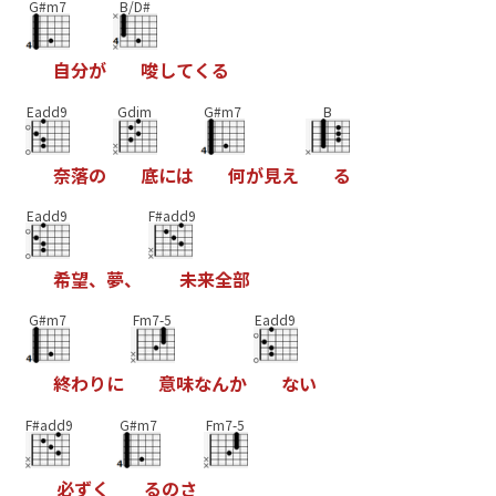
G#m7
B/D#
自
分
が
唆
し
て
く
る
Eadd9
Gdim
G#m7
B
奈
落
の
底
に
は
何
が
見
え
る
Eadd9
F#add9
希
望
、
夢
、
未
来
全
部
G#m7
Fm7-5
Eadd9
終
わ
り
に
意
味
な
ん
か
な
い
F#add9
G#m7
Fm7-5
必
ず
く
る
の
さ