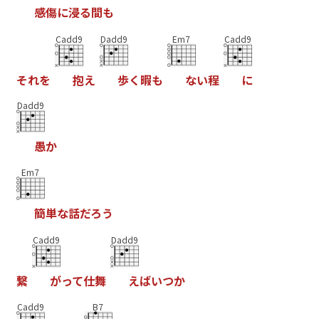
感
傷
に
浸
る
間
も
Cadd9
Dadd9
Em7
Cadd9
そ
れ
を
抱
え
歩
く
暇
も
な
い
程
に
Dadd9
愚
か
Em7
簡
単
な
話
だ
ろ
う
Cadd9
Dadd9
繋
が
っ
て
仕
舞
え
ば
い
つ
か
Cadd9
B7