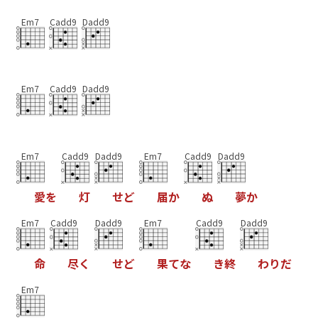
Em7
Cadd9
Dadd9
Em7
Cadd9
Dadd9
Em7
Cadd9
Dadd9
Em7
Cadd9
Dadd9
愛
を
灯
せ
ど
届
か
ぬ
夢
か
Em7
Cadd9
Dadd9
Em7
Cadd9
Dadd9
命
尽
く
せ
ど
果
て
な
き
終
わ
り
だ
Em7