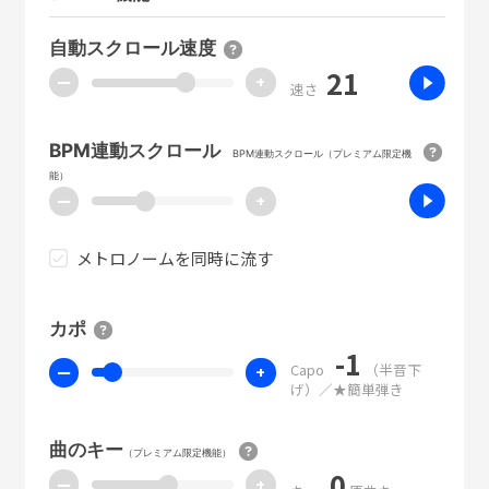
自動スクロール速度
21
ー
+
速さ
BPM連動スクロール
BPM連動スクロール（プレミアム限定機
能）
ー
+
メトロノームを同時に流す
カポ
-1
Capo
（半音下
ー
+
げ）／★簡単弾き
曲のキー
（プレミアム限定機能）
0
ー
+