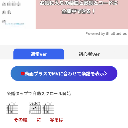
Powered by 
GliaStudios
Mute
通常ver
初心者ver
動画プラスでMVに合わせて楽譜を表示
楽譜タップで自動スクロール開始
Em7
Dadd9
Em7
そ
の
瞳
に
写
る
は