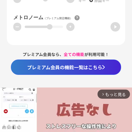
キー
原曲キー
メトロノーム
（プレミアム限定機能）
ー
+
プレミアム会員なら、
全ての機能
が利用可能！
プレミアム会員の機能一覧はこちら
もっと見る
arrow_forward_ios