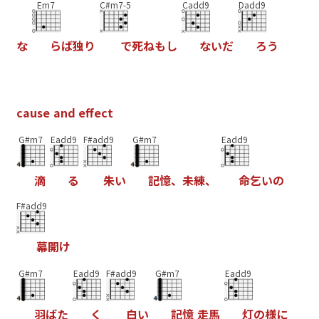
Em7
C#m7-5
Cadd9
Dadd9
な
ら
ば
独
り
で
死
ね
も
し
な
い
だ
ろ
う
c
a
u
s
e
a
n
d
e
f
e
c
t
G#m7
Eadd9
F#add9
G#m7
Eadd9
滴
る
朱
い
記
憶
、
未
練
、
命
乞
い
の
F#add9
幕
開
け
G#m7
Eadd9
F#add9
G#m7
Eadd9
羽
ば
た
く
白
い
記
憶
走
馬
灯
の
様
に