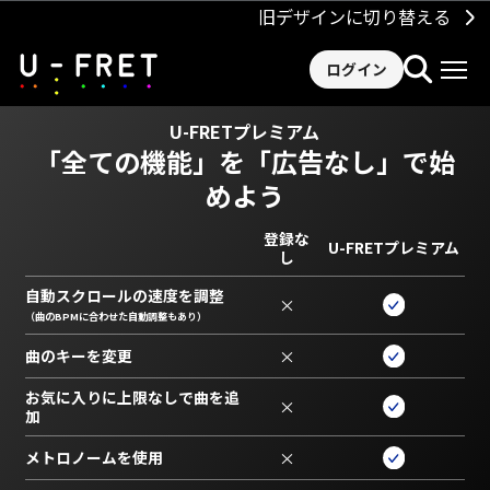
旧デザインに切り替える
ログイン
U-FRETプレミアム
「全ての機能」を
「広告なし」で始
めよう
登録な
U-FRETプレミアム
し
自動スクロールの速度を調整
×
（曲のBPMに合わせた自動調整もあり）
曲のキーを変更
×
お気に入りに上限なしで曲を追
×
加
メトロノームを使用
×