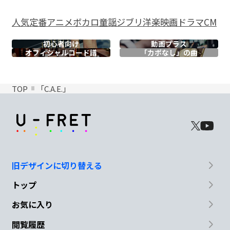
人気
定番
アニメ
ボカロ
童謡
ジブリ
洋楽
映画
ドラマ
CM
初心者向け
動画プラス
オフィシャル
コード譜
「カポなし」の曲
TOP
「C.A.E.」
旧デザインに切り替える
トップ
お気に入り
閲覧履歴