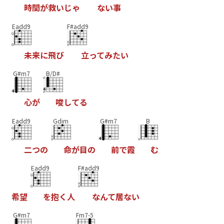
時
間
が
救
い
じ
ゃ
な
い
事
Eadd9
F#add9
未
来
に
飛
び
立
っ
て
み
た
い
G#m7
B/D#
心
が
唆
し
て
る
Eadd9
Gdim
G#m7
B
二
つ
の
命
が
目
の
前
で
霞
む
Eadd9
F#add9
希
望
を
抱
く
人
な
ん
て
居
な
い
G#m7
Fm7-5