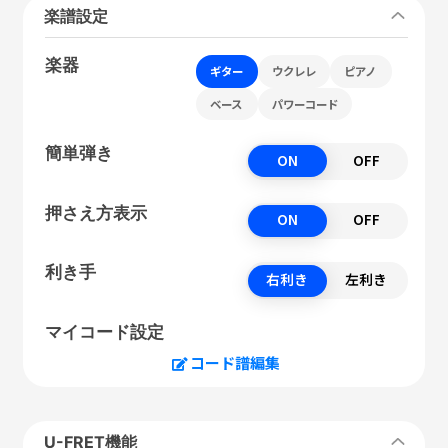
楽譜設定
楽器
ギター
ウクレレ
ピアノ
ベース
パワーコード
簡単弾き
ON
OFF
押さえ方表示
ON
OFF
利き手
右利き
左利き
マイコード設定
コード譜編集
U-FRET機能