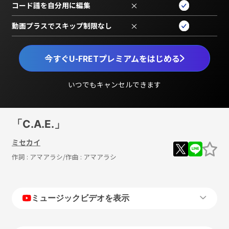
コード譜を自分用に編集
×
動画プラスでスキップ制限なし
×
今すぐU-FRETプレミアムをはじめる
いつでもキャンセルできます
「C.A.E.」
ミセカイ
作詞 :
アマアラシ
/作曲 :
アマアラシ
ミュージックビデオを表示