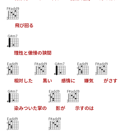
F#add9
飛
び
回
る
G#m7
理
性
と
傲
慢
の
狭
間
Eadd9
F#add9
G#m7
Eadd9
F#add9
相
対
し
た
黒
い
感
情
に
嫌
気
が
さ
す
G#m7
Eadd9
F#add9
染
み
つ
い
た
掌
の
影
が
示
す
の
は
Eadd9
F#add9