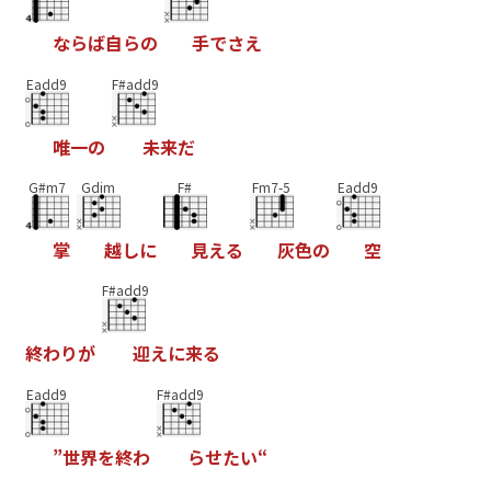
な
ら
ば
自
ら
の
手
で
さ
え
Eadd9
F#add9
唯
一
の
未
来
だ
G#m7
Gdim
F#
Fm7-5
Eadd9
掌
越
し
に
見
え
る
灰
色
の
空
F#add9
終
わ
り
が
迎
え
に
来
る
Eadd9
F#add9
”
世
界
を
終
わ
ら
せ
た
い
“