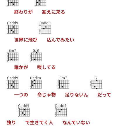
終
わ
り
が
迎
え
に
来
る
Cadd9
Dadd9
世
界
に
飛
び
込
ん
で
み
た
い
Em7
G/B
誰
か
が
唆
し
て
る
Cadd9
D#dim
Em7
G
一
つ
の
命
じ
ゃ
物
足
り
な
い
ん
だ
っ
て
Cadd9
Dadd9
独
り
で
生
き
て
く
人
な
ん
て
い
な
い