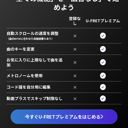
めよう
登録な
U-FRETプレミアム
し
自動スクロールの速度を調整
×
（曲のBPMに合わせた自動調整もあり）
曲のキーを変更
×
お気に入りに上限なしで曲を追
×
加
メトロノームを使用
×
コード譜を自分用に編集
×
動画プラスでスキップ制限なし
×
今すぐU-FRETプレミアムをはじめる