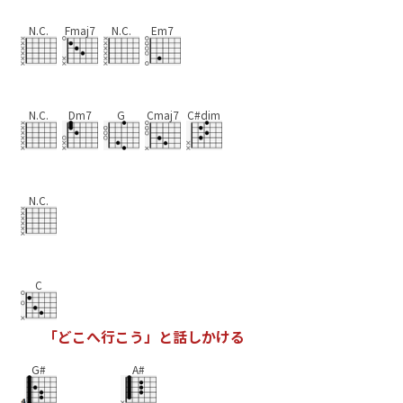
N.C.
Fmaj7
N.C.
Em7
N.C.
Dm7
G
Cmaj7
C#dim
N.C.
C
「
と
こ
へ
行
こ
う
」
と
話
し
か
け
る
G#
A#