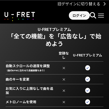
旧デザインに切り替える
ログイン
U-FRETプレミアム
「全ての機能」を
「広告なし」で始
めよう
登録な
U-FRETプレミアム
し
自動スクロールの速度を調整
×
（曲のBPMに合わせた自動調整もあり）
曲のキーを変更
×
お気に入りに上限なしで曲を追
×
加
メトロノームを使用
×