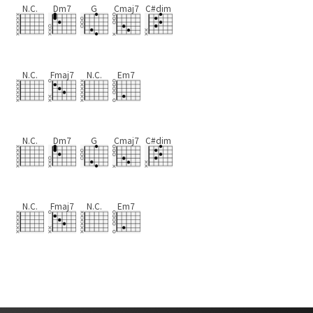
N.C.
Dm7
G
Cmaj7
C#dim
N.C.
Fmaj7
N.C.
Em7
N.C.
Dm7
G
Cmaj7
C#dim
N.C.
Fmaj7
N.C.
Em7