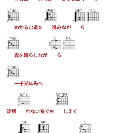
Emaj7
D#m7
G#m
N.C.
ぬ
か
る
む
道
を
進
み
な
か
ら
Fmaj7
G
N.C.
霧
を
晴
ら
し
な
か
ら
Fmaj7
一
千
光
年
先
へ
Em7
Cm/D#
途
切
れ
な
い
音
て
お
し
え
て
G#
A#
C