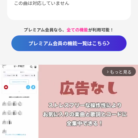
この曲は対応していません
プレミアム会員なら、
全ての機能
が利用可能！
プレミアム会員の機能一覧はこちら
もっと見る
arrow_forward_ios