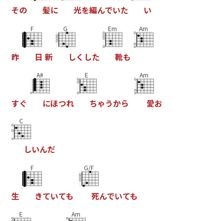
そ
の
髪
に
光
を
編
ん
て
い
た
い
F
G
Em
Am
昨
日
新
し
く
し
た
靴
も
A#
E
Am
す
く
に
ほ
つ
れ
ち
ゃ
う
か
ら
愛
お
C
し
い
ん
た
F
G/F
生
き
て
い
て
も
死
ん
て
い
て
も
E
Am