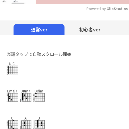
Powered by 
GliaStudios
Mute
通常ver
初心者ver
楽譜タップで自動スクロール開始
N.C.
Emaj7
D#m7
Ddim
G
A
B