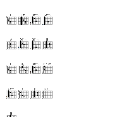
E
F#
D#m
G#m
A
D#m
G#m
B
E
F#/E
D#m
Ddim
C#m
C
B
N.C.
B