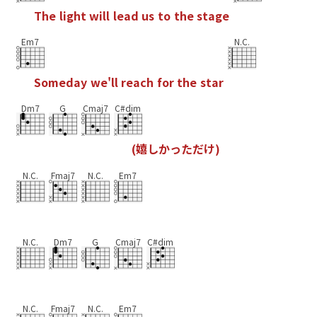
T
h
e
l
i
g
h
t
w
i
l
l
l
e
a
d
u
s
t
o
t
h
e
s
t
a
g
e
Em7
N.C.
S
o
m
e
d
a
y
w
e
'
l
l
r
e
a
c
h
f
o
r
t
h
e
s
t
a
r
Dm7
G
Cmaj7
C#dim
(
嬉
し
か
っ
た
た
け
)
N.C.
Fmaj7
N.C.
Em7
N.C.
Dm7
G
Cmaj7
C#dim
N.C.
Fmaj7
N.C.
Em7