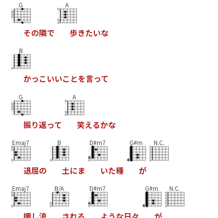
G
A
そ
の
隣
て
歩
き
た
い
な
B
か
っ
こ
い
い
こ
と
を
言
っ
て
G
A
振
り
返
っ
て
笑
え
る
か
な
Emaj7
B
D#m7
G#m
N.C.
退
屈
の
土
に
ま
い
た
種
か
Emaj7
B/A
D#m7
G#m
N.C.
押
し
流
さ
れ
る
よ
う
な
日
々
か