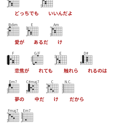
と
っ
ち
て
も
い
い
ん
た
よ
Bdim
E
Am
愛
か
あ
る
た
け
F
G/F
E
D#
恋
焦
か
れ
て
も
触
れ
ら
れ
る
の
は
Dm7
C#maj7
C
N.C.
夢
の
中
た
け
た
か
ら
Fmaj7
Em7