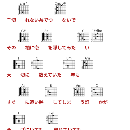
Em7
Cm/D#
千
切
れ
な
い
糸
て
つ
な
い
て
G#
A#
C
C#dim
そ
の
袖
に
恋
を
隠
し
て
み
た
い
F
G
Em
Am
大
切
に
数
え
て
い
た
年
も
A#
E
Am
C
す
く
に
追
い
越
し
て
し
ま
う
誰
か
か
F
G/F
そ
は
に
い
て
も
離
れ
て
い
て
も