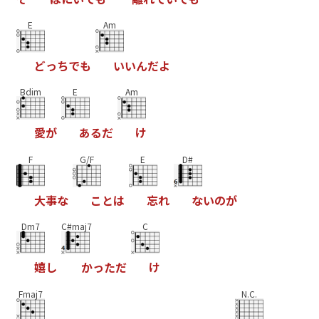
E
Am
と
っ
ち
て
も
い
い
ん
た
よ
Bdim
E
Am
愛
か
あ
る
た
け
F
G/F
E
D#
大
事
な
こ
と
は
忘
れ
な
い
の
か
Dm7
C#maj7
C
嬉
し
か
っ
た
た
け
Fmaj7
N.C.