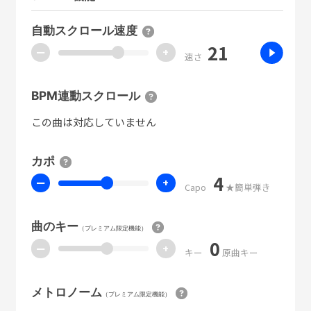
自動スクロール速度
21
ー
+
速さ
BPM連動スクロール
この曲は対応していません
カポ
4
ー
+
Capo
★簡単弾き
曲のキー
（プレミアム限定機能）
0
ー
+
キー
原曲キー
メトロノーム
（プレミアム限定機能）