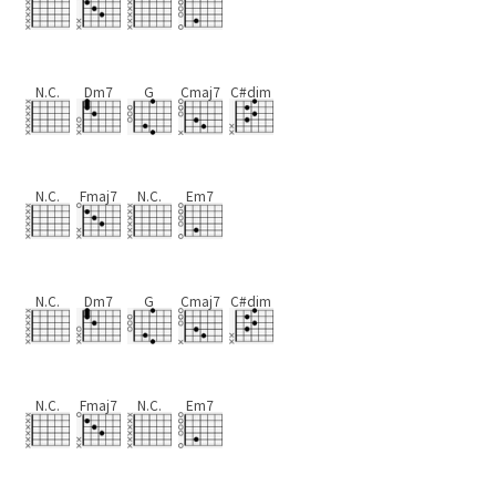
N.C.
Dm7
G
Cmaj7
C#dim
N.C.
Fmaj7
N.C.
Em7
N.C.
Dm7
G
Cmaj7
C#dim
N.C.
Fmaj7
N.C.
Em7