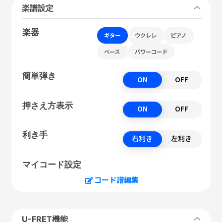
楽譜設定
楽器
ギター
ウクレレ
ピアノ
ベース
パワーコード
簡単弾き
ON
OFF
押さえ方表示
ON
OFF
利き手
右利き
左利き
マイコード設定
コード譜編集
U-FRET機能