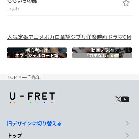
ももいろの鍵
いよわ
人気
定番
アニメ
ボカロ
童謡
ジブリ
洋楽
映画
ドラマ
CM
初心者向け
動画プラス
オフィシャル
コード譜
「カポなし」の曲
TOP
一千光年
旧デザインに切り替える
トップ