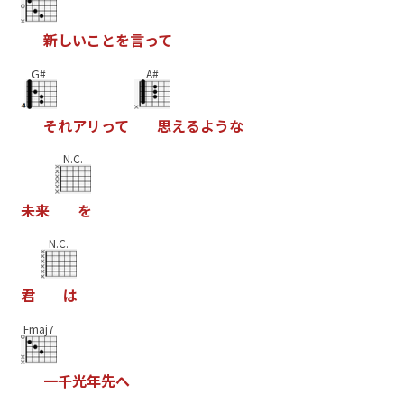
新
し
い
こ
と
を
言
っ
て
G#
A#
そ
れ
ア
リ
っ
て
思
え
る
よ
う
な
N.C.
未
来
を
N.C.
君
は
Fmaj7
一
千
光
年
先
へ