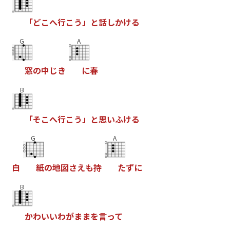
「
と
こ
へ
行
こ
う
」
と
話
し
か
け
る
G
A
窓
の
中
し
き
に
春
B
「
そ
こ
へ
行
こ
う
」
と
思
い
ふ
け
る
G
A
白
紙
の
地
図
さ
え
も
持
た
す
に
B
か
わ
い
い
わ
か
ま
ま
を
言
っ
て