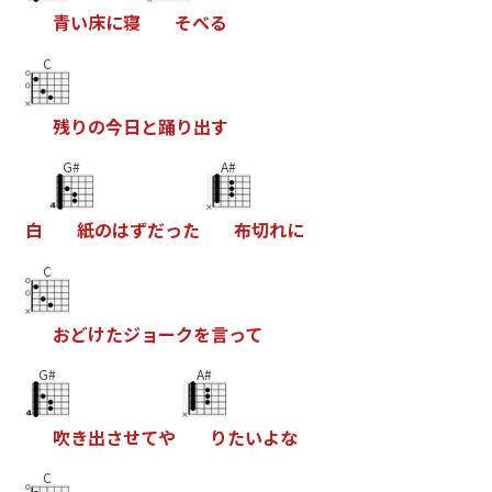
青
い
床
に
寝
そ
へ
る
C
残
り
の
今
日
と
踊
り
出
す
G#
A#
白
紙
の
は
す
た
っ
た
布
切
れ
に
C
お
と
け
た
シ
ョ
ー
ク
を
言
っ
て
G#
A#
吹
き
出
さ
せ
て
や
り
た
い
よ
な
C