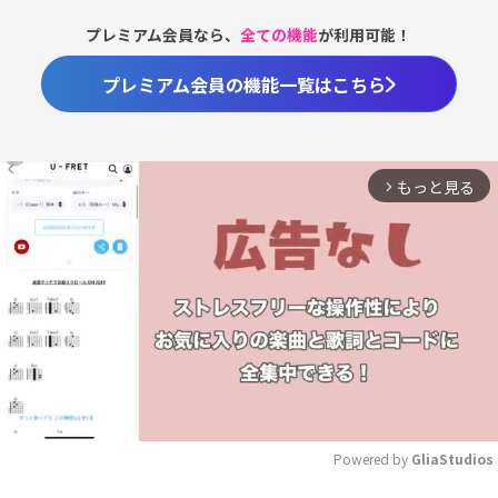
プレミアム会員なら、
全ての機能
が利用可能！
プレミアム会員の機能一覧はこちら
もっと見る
arrow_forward_ios
Powered by 
GliaStudios