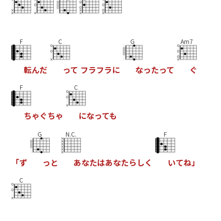
F
C
G
Am7
転
ん
だ
っ
て
フ
ラ
フ
ラ
に
な
っ
た
っ
て
ぐ
F
C
ち
ゃ
ぐ
ち
ゃ
に
な
っ
て
も
G
N.C.
F
「
ず
っ
と
あ
な
た
は
あ
な
た
ら
し
く
い
て
ね
」
C