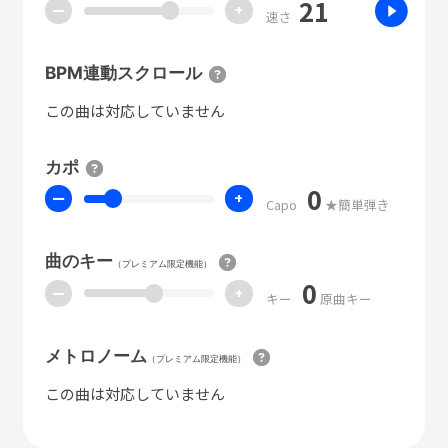
21
ー
+
速さ
BPM連動スクロール
この曲は対応していません
カポ
0
ー
+
Capo
★簡単弾き
曲のキー
（プレミアム限定機能）
0
ー
+
キー
原曲キー
メトロノーム
（プレミアム限定機能）
この曲は対応していません