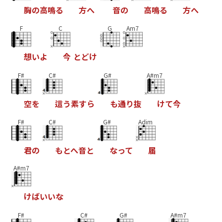
胸
の
高
鳴
る
方
へ
音
の
高
鳴
る
方
へ
F
C
G
Am7
想
い
よ
今
と
ど
け
F#
C#
G#
A#m7
空
を
這
う
素
す
ら
も
通
り
抜
け
て
今
F#
C#
G#
Adim
君
の
も
と
へ
音
と
な
っ
て
届
A#m7
け
ば
い
い
な
F#
C#
G#
A#m7