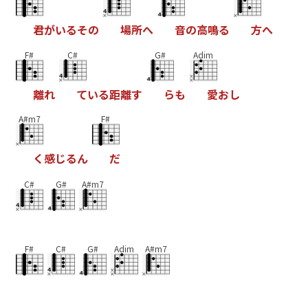
君
が
い
る
そ
の
場
所
へ
音
の
高
鳴
る
方
へ
F#
C#
G#
Adim
離
れ
て
い
る
距
離
す
ら
も
愛
お
し
A#m7
F#
く
感
じ
る
ん
だ
C#
G#
A#m7
F#
C#
G#
Adim
A#m7