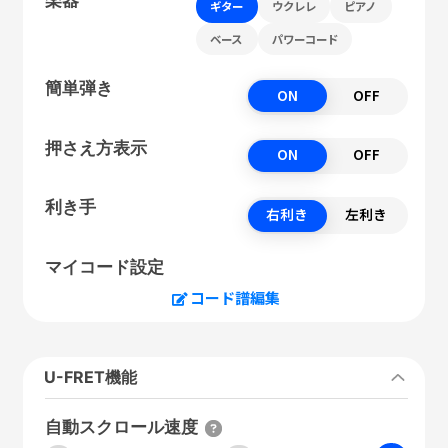
ギター
ウクレレ
ピアノ
ベース
パワーコード
簡単弾き
ON
OFF
押さえ方表示
ON
OFF
利き手
右利き
左利き
マイコード設定
コード譜編集
U-FRET機能
自動スクロール速度