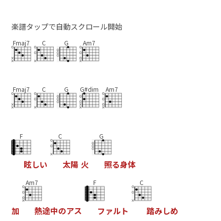
楽譜タップで自動スクロール開始
Fmaj7
C
G
Am7
Fmaj7
C
G
G#dim
Am7
F
C
G
眩
し
い
太
陽
火
照
る
身
体
Am7
F
C
加
熱
途
中
の
ア
ス
フ
ァ
ル
ト
踏
み
し
め