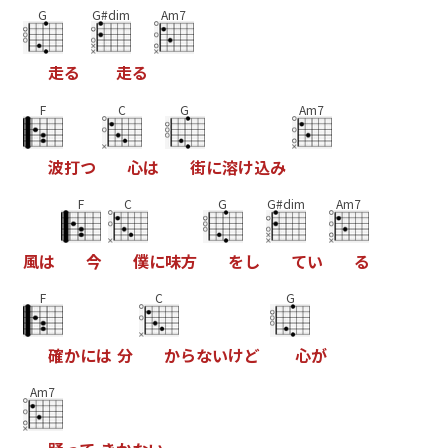
G
G#dim
Am7
走
る
走
る
F
C
G
Am7
波
打
つ
心
は
街
に
溶
け
込
み
F
C
G
G#dim
Am7
風
は
今
僕
に
味
方
を
し
て
い
る
F
C
G
確
か
に
は
分
か
ら
な
い
け
ど
心
が
Am7