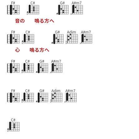
F#
C#
G#
A#m7
音
の
鳴
る
方
へ
F#
C#
G#
Adim
A#m7
心
鳴
る
方
へ
F#
C#
G#
A#m7
F#
C#
G#
Adim
A#m7
C#