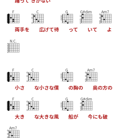
踊
っ
て
き
か
な
い
F
C
G
G#dim
Am7
両
手
を
広
げ
て
待
っ
て
い
て
よ
N.C.
F
C
G
Am7
小
さ
な
小
さ
な
僕
の
胸
の
奥
の
方
の
F
C
G
G#dim
大
き
な
大
き
な
風
船
が
今
に
も
破
Am7