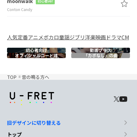
moonwalk
初心者ver
Conton Candy
人気
定番
アニメ
ボカロ
童謡
ジブリ
洋楽
映画
ドラマ
CM
初心者向け
動画プラス
オフィシャル
コード譜
「カポなし」の曲
TOP
音の鳴る方へ
旧デザインに切り替える
トップ