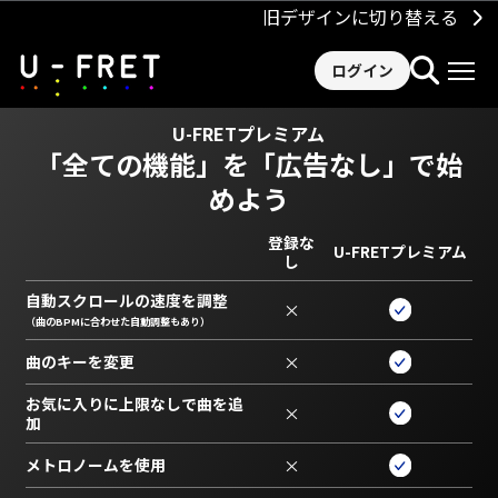
旧デザインに切り替える
ログイン
U-FRETプレミアム
「全ての機能」を
「広告なし」で始
めよう
登録な
U-FRETプレミアム
し
自動スクロールの速度を調整
×
（曲のBPMに合わせた自動調整もあり）
曲のキーを変更
×
お気に入りに上限なしで曲を追
×
加
メトロノームを使用
×