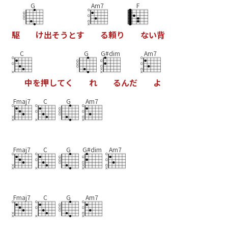
G
Am7
F
駆
け
出
そ
う
と
す
る
頼
り
な
い
背
C
G
G#dim
Am7
中
を
押
し
て
く
れ
る
ん
だ
よ
Fmaj7
C
G
Am7
Fmaj7
C
G
G#dim
Am7
Fmaj7
C
G
Am7