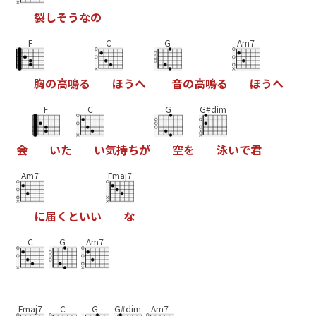
裂
し
そ
う
な
の
F
C
G
Am7
胸
の
高
鳴
る
ほ
う
へ
音
の
高
鳴
る
ほ
う
へ
F
C
G
G#dim
会
い
た
い
気
持
ち
が
空
を
泳
い
で
君
Am7
Fmaj7
に
届
く
と
い
い
な
C
G
Am7
Fmaj7
C
G
G#dim
Am7