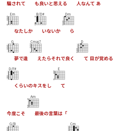
騙
さ
れ
て
も
良
い
と
思
え
る
人
な
ん
て
あ
Em
B/D#
Dm
な
た
し
か
い
な
い
か
ら
G
Cmaj7
D
夢
で
逢
え
た
ら
そ
れ
で
良
く
て
目
が
覚
め
る
D/F#
E
く
ら
い
の
キ
ス
を
し
て
Am
今
度
こ
そ
最
後
の
言
葉
は
「
G/B
Cm