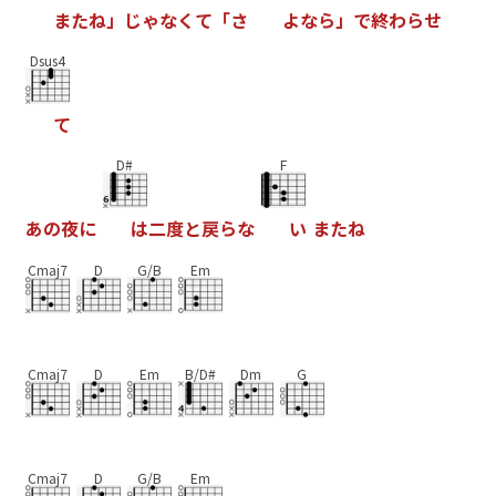
ま
た
ね
」
じ
ゃ
な
く
て
「
さ
よ
な
ら
」
で
終
わ
ら
せ
Dsus4
て
D#
F
あ
の
夜
に
は
二
度
と
戻
ら
な
い
ま
た
ね
Cmaj7
D
G/B
Em
Cmaj7
D
Em
B/D#
Dm
G
Cmaj7
D
G/B
Em