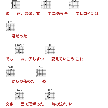
映
画
、
音
楽
、
文
字
に
漫
画
全
て
ヒ
ロ
イ
ン
は
Em
君
だ
っ
た
Cmaj7
D
で
も
ね
、
少
し
ず
つ
変
え
て
い
こ
う
こ
れ
G/B
Em
か
ら
の
私
の
た
め
Am7
B7
文
字
面
で
理
解
っ
た
時
の
流
れ
や