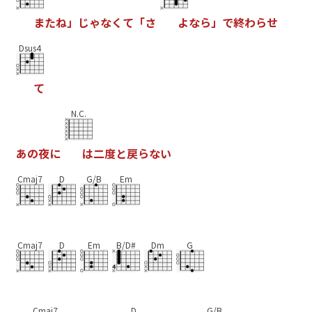
ま
た
ね
」
じ
ゃ
な
く
て
「
さ
よ
な
ら
」
で
終
わ
ら
せ
Dsus4
て
N.C.
あ
の
夜
に
は
二
度
と
戻
ら
な
い
Cmaj7
D
G/B
Em
Cmaj7
D
Em
B/D#
Dm
G
Cmaj7
D
G/B