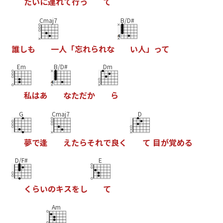
た
い
に
連
れ
て
行
っ
て
Cmaj7
B/D#
誰
し
も
一
人
「
忘
れ
ら
れ
な
い
人
」
っ
て
Em
B/D#
Dm
私
は
あ
な
た
だ
か
ら
G
Cmaj7
D
夢
で
逢
え
た
ら
そ
れ
で
良
く
て
目
が
覚
め
る
D/F#
E
く
ら
い
の
キ
ス
を
し
て
Am