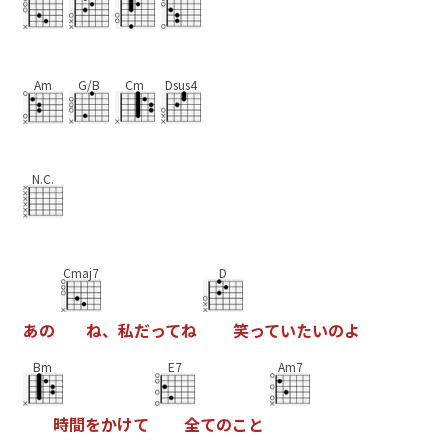
Am
G/B
Cm
Dsus4
N.C.
Cmaj7
D
あ
の
ね
、
私
だ
っ
て
ね
笑
っ
て
い
た
い
の
よ
Bm
E7
Am7
時
間
を
か
け
て
全
て
の
こ
と