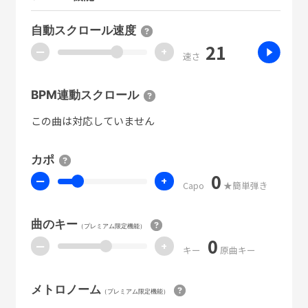
自動スクロール速度
21
ー
+
速さ
BPM連動スクロール
この曲は対応していません
カポ
0
ー
+
Capo
★簡単弾き
曲のキー
（プレミアム限定機能）
0
ー
+
キー
原曲キー
メトロノーム
（プレミアム限定機能）