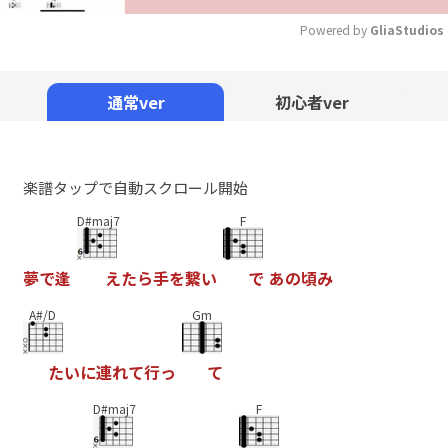
Powered by 
GliaStudios
Mute
通常ver
初心者ver
楽譜タップで自動スクロール開始
D#maj7
F
夢
で
逢
え
た
ら
手
を
繋
い
で
あ
の
頃
み
A#/D
Gm
た
い
に
連
れ
て
行
っ
て
D#maj7
F