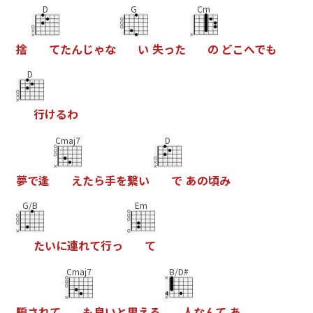
D
G
Cm
捨
て
た
ん
じ
ゃ
な
い
失
っ
た
の
ど
こ
へ
で
も
D
行
け
る
わ
Cmaj7
D
夢
で
逢
え
た
ら
手
を
繋
い
で
あ
の
頃
み
G/B
Em
た
い
に
連
れ
て
行
っ
て
Cmaj7
B/D#
騙
さ
れ
て
も
良
い
と
思
え
る
人
な
ん
て
あ