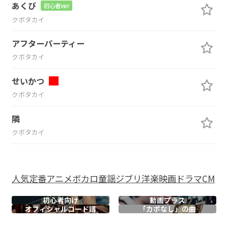
あくび
初心者ver
クボタカイ
アフターパーティー
クボタカイ
せいかつ
クボタカイ
隣
クボタカイ
人気
定番
アニメ
ボカロ
童謡
ジブリ
洋楽
映画
ドラマ
CM
初心者向け
動画プラス
オフィシャル
コード譜
「カポなし」の曲