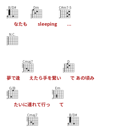
B/D#
Dm
C#m7-5
な
た
も
s
l
e
e
p
i
n
g
.
.
.
N.C.
Cmaj7
D
夢
で
逢
え
た
ら
手
を
繋
い
で
あ
の
頃
み
G/B
Em
た
い
に
連
れ
て
行
っ
て
Cmaj7
B/D#