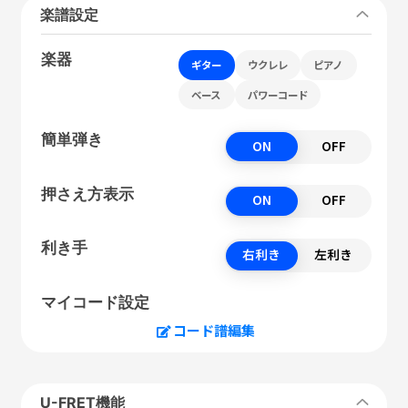
楽譜設定
楽器
ギター
ウクレレ
ピアノ
ベース
パワーコード
簡単弾き
ON
OFF
押さえ方表示
ON
OFF
利き手
右利き
左利き
マイコード設定
コード譜編集
U-FRET機能