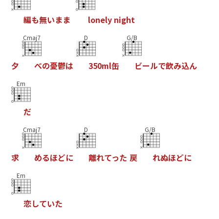
編
も
無
い
ま
ま
l
o
n
e
l
y
n
i
g
h
t
Cmaj7
D
G/B
夕
べ
の
憂
鬱
は
3
5
0
m
l
缶
ビ
ー
ル
で
飲
み
込
ん
Em
だ
Cmaj7
D
G/B
求
め
る
ほ
ど
に
離
れ
て
っ
た
戻
れ
ぬ
ほ
ど
に
Em
恋
し
て
い
た