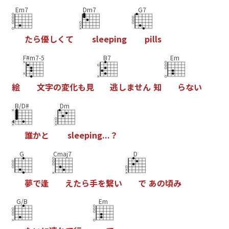
Em7
Dm7
G7
た
ら
優
し
く
て
s
l
e
e
p
i
n
g
p
i
l
l
s
F#m7-5
B7
Em
絵
文
字
の
変
化
も
見
逃
し
ま
せ
ん
知
ら
な
い
B/D#
Dm
誰
か
と
s
l
e
e
p
i
n
g
.
.
.
？
G
Cmaj7
D
夢
で
逢
え
た
ら
手
を
繋
い
で
あ
の
頃
み
G/B
Em