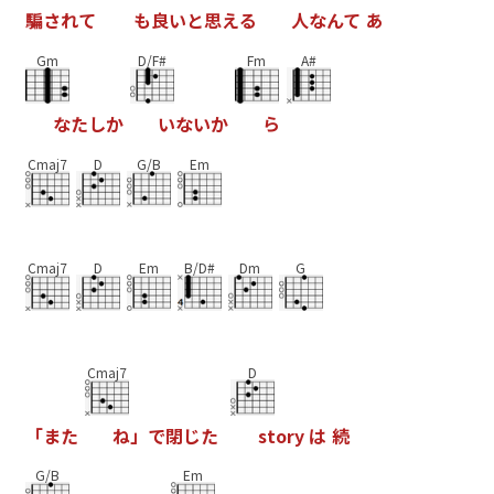
騙
さ
れ
て
も
良
い
と
思
え
る
人
な
ん
て
あ
Gm
D/F#
Fm
A#
な
た
し
か
い
な
い
か
ら
Cmaj7
D
G/B
Em
Cmaj7
D
Em
B/D#
Dm
G
Cmaj7
D
「
ま
た
ね
」
で
閉
じ
た
s
t
o
r
y
は
続
G/B
Em