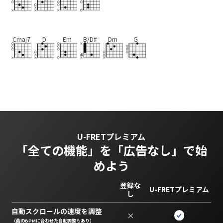
Cmaj7
D
Em
B/D#
Dm
G
U-FRETプレミアム
「全ての機能」を
「広告なし」で始
めよう
登録な
U-FRETプレミアム
し
自動スクロールの速度を調整
×
（曲のBPMに合わせた自動調整もあり）