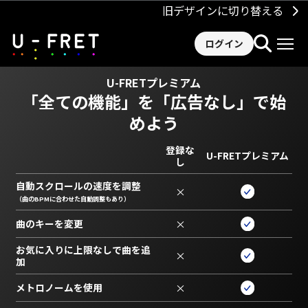
旧デザインに切り替える
ログイン
U-FRETプレミアム
「全ての機能」を
「広告なし」で始
めよう
登録な
U-FRETプレミアム
し
自動スクロールの速度を調整
×
（曲のBPMに合わせた自動調整もあり）
曲のキーを変更
×
お気に入りに上限なしで曲を追
×
加
メトロノームを使用
×