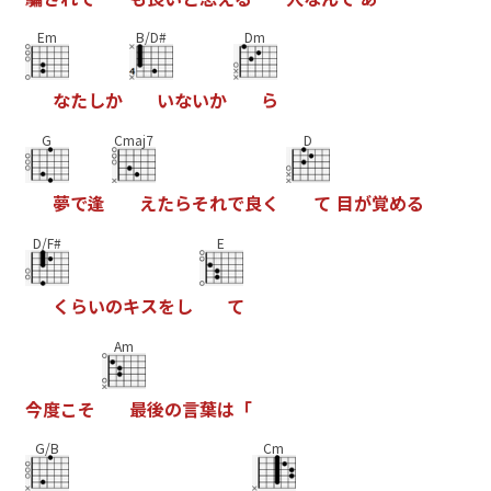
Em
B/D#
Dm
な
た
し
か
い
な
い
か
ら
G
Cmaj7
D
夢
で
逢
え
た
ら
そ
れ
で
良
く
て
目
が
覚
め
る
D/F#
E
く
ら
い
の
キ
ス
を
し
て
Am
今
度
こ
そ
最
後
の
言
葉
は
「
G/B
Cm