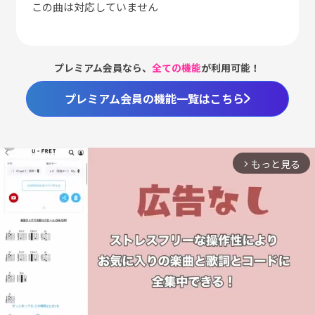
この曲は対応していません
プレミアム会員なら、
全ての機能
が利用可能！
プレミアム会員の機能一覧はこちら
もっと見る
arrow_forward_ios