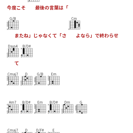
今
度
こ
そ
最
後
の
言
葉
は
「
G/B
Cm
ま
た
ね
」
じ
ゃ
な
く
て
「
さ
よ
な
ら
」
で
終
わ
ら
せ
Dsus4
B/D#
て
Cmaj7
D
G/B
Em
Am7
B/D#
Em
B/D#
Dm
G
Cmaj7
D
D/F#
E