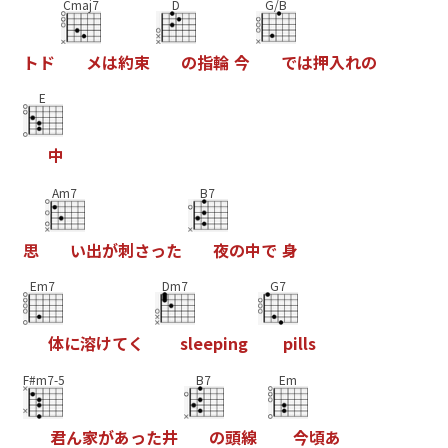
Cmaj7
D
G/B
ト
ド
メ
は
約
束
の
指
輪
今
で
は
押
入
れ
の
E
中
Am7
B7
思
い
出
が
刺
さ
っ
た
夜
の
中
で
身
Em7
Dm7
G7
体
に
溶
け
て
く
s
l
e
e
p
i
n
g
p
i
l
l
s
F#m7-5
B7
Em
君
ん
家
が
あ
っ
た
井
の
頭
線
今
頃
あ