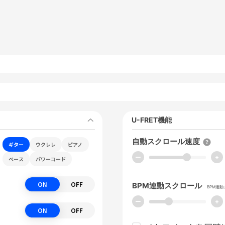
U-FRET機能
自動スクロール速度
ギター
ウクレレ
ピアノ
ー
+
ベース
パワーコード
ON
OFF
BPM連動スクロール
BPM連
ー
+
ON
OFF