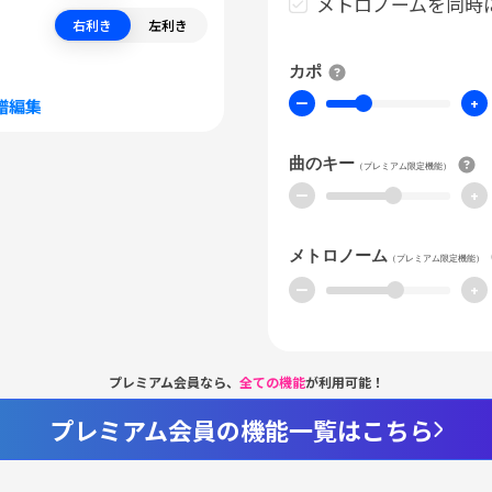
メトロノームを同時
右利き
左利き
カポ
ー
+
譜編集
曲のキー
（プレミアム限定機能）
ー
+
メトロノーム
（プレミアム限定機能）
ー
+
プレミアム会員なら、
全ての機能
が利用可能！
プレミアム会員の機能一覧はこちら