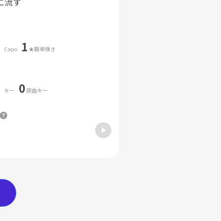
に流す
1
Capo
★簡単弾き
0
キー
原曲キー