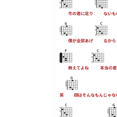
今
の
君
に
足
り
な
い
も
G
C
僕
が
全
部
あ
げ
る
か
ら
F
C
教
え
て
よ
ね
本
当
の
君
G
笑
顔
は
そ
ん
な
も
ん
じ
ゃ
な
C
G