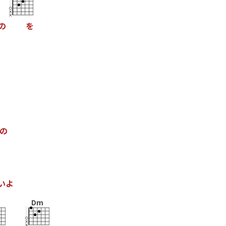
の
を
の
い
よ
Dm