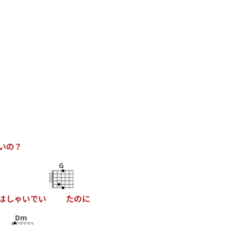
い
の
？
G
は
し
ゃ
い
で
い
た
の
に
Dm