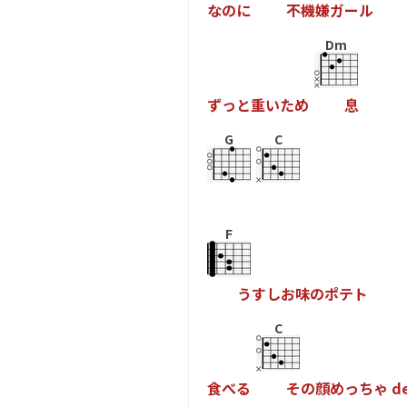
な
の
に
不
機
嫌
ガ
ー
ル
Dm
ず
っ
と
重
い
た
め
息
G
C
F
う
す
し
お
味
の
ポ
テ
ト
C
食
べ
る
そ
の
顔
め
っ
ち
ゃ
d