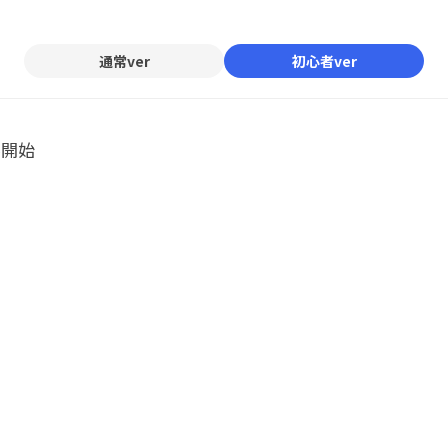
Mute
通常ver
初心者ver
ル開始