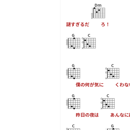
Dm
謎
す
ぎ
る
だ
ろ
！
G
C
G
C
僕
の
何
が
気
に
く
わ
な
G
C
昨
日
の
夜
は
あ
ん
な
に
C
G