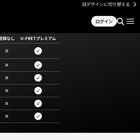
旧デザインに切り替える
ログイン
登録なし
U-FRETプレミアム
×
×
×
×
×
×