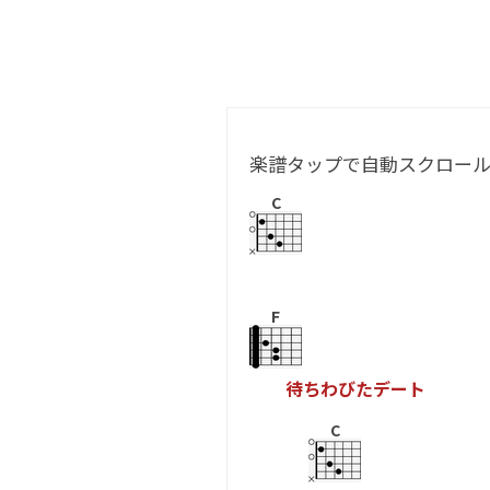
楽譜タップで自動スクロー
C
F
待
ち
わ
び
た
デ
ー
ト
C