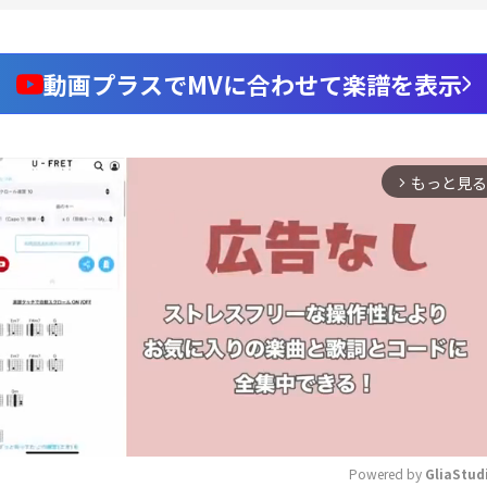
動画プラスでMVに合わせて楽譜を表示
もっと見る
arrow_forward_ios
Powered by 
GliaStud