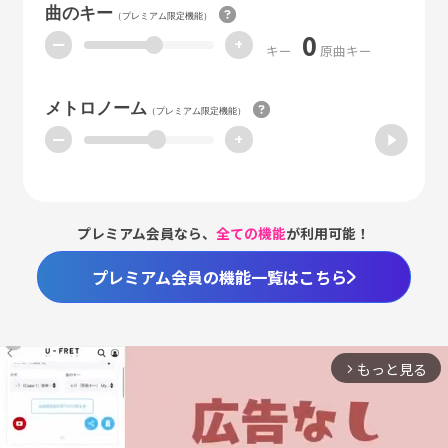
曲のキー
（プレミアム限定機能）
0
ー
+
キー
原曲キー
メトロノーム
（プレミアム限定機能）
ー
+
プレミアム会員なら、
全ての機能
が利用可能！
プレミアム会員の機能一覧はこちら
もっと見る
arrow_forward_ios