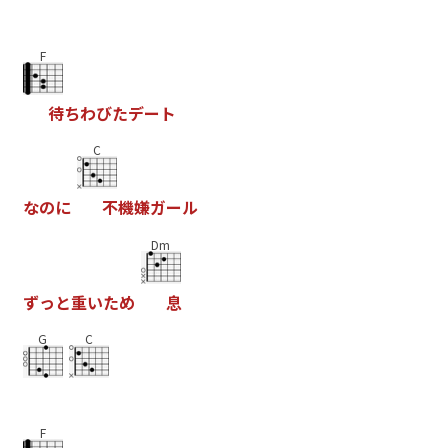
F
待
ち
わ
び
た
デ
ー
ト
C
な
の
に
不
機
嫌
ガ
ー
ル
Dm
ず
っ
と
重
い
た
め
息
G
C
F