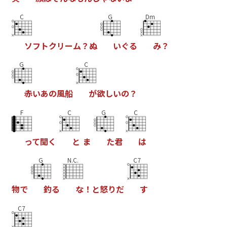
C
G
Dm
ソ
フ
ト
ク
リ
ー
ム
？
ぬ
い
ぐ
る
み
？
G
C
赤
い
あ
の
風
船
が
欲
し
い
の
？
F
C
G
C
っ
て
聞
く
と
ま
た
君
は
G
N.C.
C7
物
で
釣
る
な
！
と
怒
り
だ
す
C7