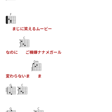
F
ま
じ
に
笑
え
る
ム
ー
ビ
ー
C
な
の
に
ご
機
嫌
ナ
ナ
メ
ガ
ー
ル
Dm
変
わ
ら
な
い
ま
ま
G
C
G
C