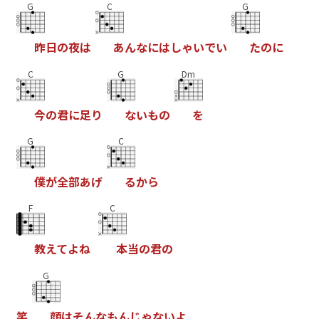
G
C
G
昨
日
の
夜
は
あ
ん
な
に
は
し
ゃ
い
で
い
た
の
に
C
G
Dm
今
の
君
に
足
り
な
い
も
の
を
G
C
僕
が
全
部
あ
げ
る
か
ら
F
C
教
え
て
よ
ね
本
当
の
君
の
G
笑
顔
は
そ
ん
な
も
ん
じ
ゃ
な
い
よ