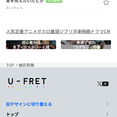
愛を伝えたいだとか
初心者ver
あいみょん
人気
定番
アニメ
ボカロ
童謡
ジブリ
洋楽
映画
ドラマ
CM
初心者向け
動画プラス
オフィシャル
コード譜
「カポなし」の曲
TOP
彼氏有無
旧デザインに切り替える
トップ