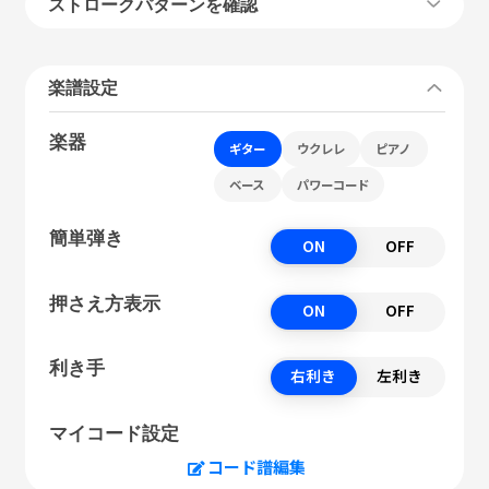
ストロークパターンを確認
楽譜設定
楽器
ギター
ウクレレ
ピアノ
ベース
パワーコード
簡単弾き
ON
OFF
押さえ方表示
ON
OFF
利き手
右利き
左利き
マイコード設定
コード譜編集