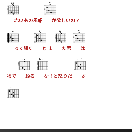
G
C
赤
い
あ
の
風
船
が
欲
し
い
の
？
F
C
G
C
っ
て
聞
く
と
ま
た
君
は
G
N.C.
C7
物
で
釣
る
な
！
と
怒
り
だ
す
C7