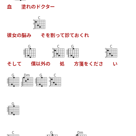
血
塗
れ
の
ド
ク
タ
ー
C
彼
女
の
脳
み
そ
を
割
っ
て
診
て
お
く
れ
G
C
G
C
そ
し
て
僕
以
外
の
処
方
箋
を
く
だ
さ
い
G
Dm
G
C
G
C
G
Dm