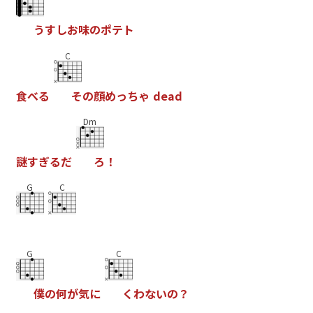
う
す
し
お
味
の
ポ
テ
ト
C
食
べ
る
そ
の
顔
め
っ
ち
ゃ
d
e
a
d
Dm
謎
す
ぎ
る
だ
ろ
！
G
C
G
C
僕
の
何
が
気
に
く
わ
な
い
の
？