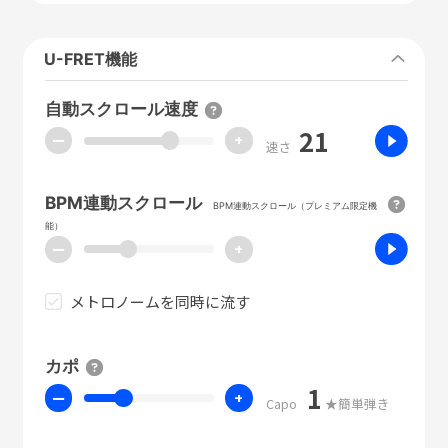
U-FRET機能
自動スクロール速度
21
ー
+
速さ
BPM連動スクロール
BPM連動スクロール（プレミアム限定機
能）
ー
+
メトロノームを同時に流す
カポ
1
ー
+
Capo
★簡単弾き