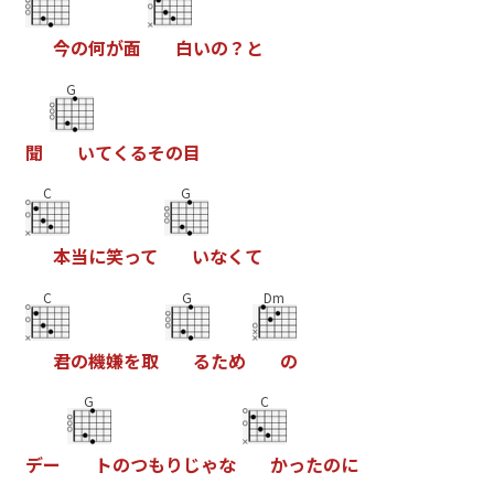
今
の
何
が
面
白
い
の
？
と
G
聞
い
て
く
る
そ
の
目
C
G
本
当
に
笑
っ
て
い
な
く
て
C
G
Dm
君
の
機
嫌
を
取
る
た
め
の
G
C
デ
ー
ト
の
つ
も
り
じ
ゃ
な
か
っ
た
の
に