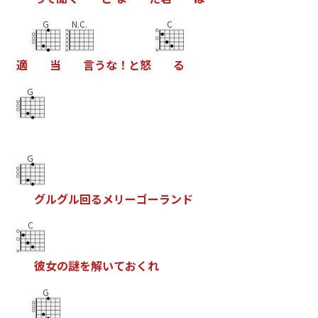
G
N.C.
C
適
当
言
う
な
！
と
怒
る
G
G
グ
ル
グ
ル
回
る
メ
リ
ー
ゴ
ー
ラ
ン
ド
C
彼
女
の
謎
を
解
い
て
お
く
れ
G