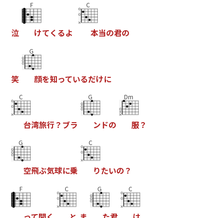
F
C
泣
け
て
く
る
よ
本
当
の
君
の
G
笑
顔
を
知
っ
て
い
る
だ
け
に
C
G
Dm
台
湾
旅
行
？
ブ
ラ
ン
ド
の
服
？
G
C
空
飛
ぶ
気
球
に
乗
り
た
い
の
？
F
C
G
C
っ
て
聞
く
と
ま
た
君
は