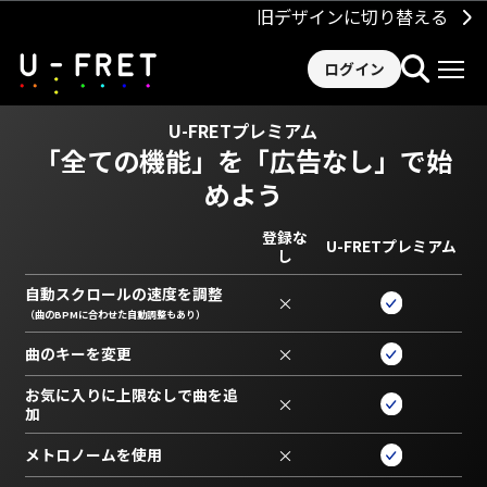
旧デザインに切り替える
ログイン
U-FRETプレミアム
「全ての機能」を
「広告なし」で始
めよう
登録な
U-FRETプレミアム
し
自動スクロールの速度を調整
×
（曲のBPMに合わせた自動調整もあり）
曲のキーを変更
×
お気に入りに上限なしで曲を追
×
加
メトロノームを使用
×