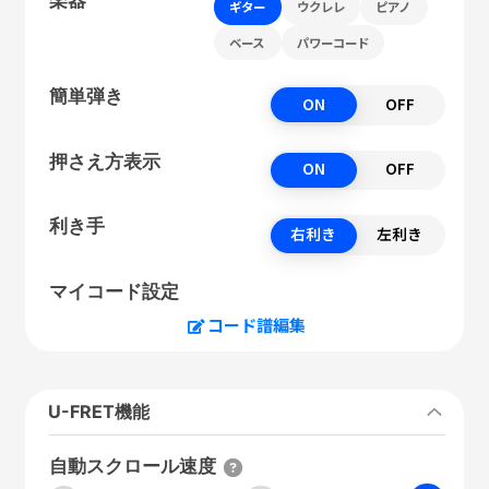
ギター
ウクレレ
ピアノ
ベース
パワーコード
簡単弾き
ON
OFF
押さえ方表示
ON
OFF
利き手
右利き
左利き
マイコード設定
コード譜編集
U-FRET機能
自動スクロール速度