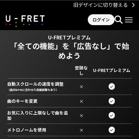
旧デザインに切り替える
ログイン
U-FRETプレミアム
「全ての機能」を
「広告なし」で始
めよう
登録な
U-FRETプレミアム
し
自動スクロールの速度を調整
×
（曲のBPMに合わせた自動調整もあり）
曲のキーを変更
×
お気に入りに上限なしで曲を追
×
加
メトロノームを使用
×