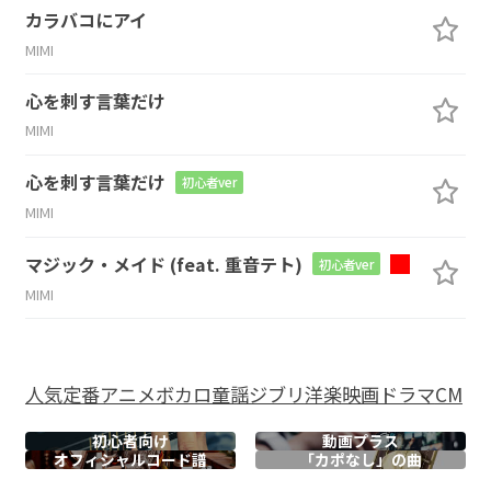
カラバコにアイ
MIMI
心を刺す言葉だけ
MIMI
心を刺す言葉だけ
初心者ver
MIMI
マジック・メイド (feat. 重音テト)
初心者ver
MIMI
人気
定番
アニメ
ボカロ
童謡
ジブリ
洋楽
映画
ドラマ
CM
初心者向け
動画プラス
オフィシャル
コード譜
「カポなし」の曲