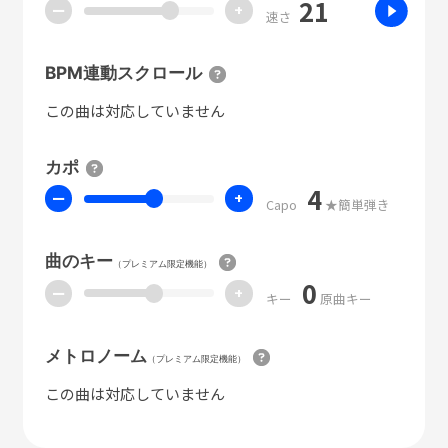
21
ー
+
速さ
BPM連動スクロール
この曲は対応していません
カポ
4
ー
+
Capo
★簡単弾き
曲のキー
（プレミアム限定機能）
0
ー
+
キー
原曲キー
メトロノーム
（プレミアム限定機能）
この曲は対応していません