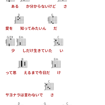
あ
る
か
分
か
ら
な
い
け
ど
さ
D
G
愛
を
知
っ
て
み
た
い
ん
だ
G/F#
Em
C
少
し
だ
け
生
き
て
い
た
い
B
Em
っ
て
思
え
る
ま
で
今
日
だ
け
C
サ
ヨ
ナ
ラ
は
言
わ
な
い
で
さ
D
G
C