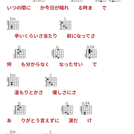
い
つ
の
間
に
か
今
日
が
晴
れ
る
時
ま
で
Em
C
辛
い
く
ら
い
さ
当
た
り
前
に
な
っ
て
さ
D
G
D/F#
何
も
分
か
ら
な
く
な
っ
た
せ
い
で
Em
C
温
も
り
と
か
さ
優
し
さ
に
さ
D
G
G/F#
あ
り
が
と
う
言
え
ず
に
涙
だ
け
Em
C