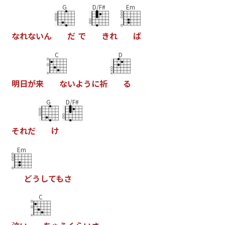
G
D/F#
Em
な
れ
な
い
ん
だ
で
き
れ
ば
C
D
明
日
が
来
な
い
よ
う
に
祈
る
G
D/F#
そ
れ
だ
け
Em
ど
う
し
て
も
さ
C