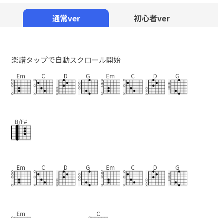
Mute
通常ver
初心者ver
楽譜タップで自動スクロール開始
Em
C
D
G
Em
C
D
G
B/F#
Em
C
D
G
Em
C
D
G
Em
C