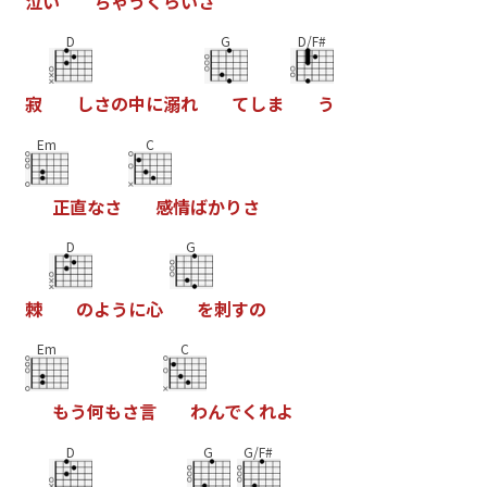
泣
い
ち
ゃ
う
く
ら
い
さ
D
G
D/F#
寂
し
さ
の
中
に
溺
れ
て
し
ま
う
Em
C
正
直
な
さ
感
情
ば
か
り
さ
D
G
棘
の
よ
う
に
心
を
刺
す
の
Em
C
も
う
何
も
さ
言
わ
ん
で
く
れ
よ
D
G
G/F#