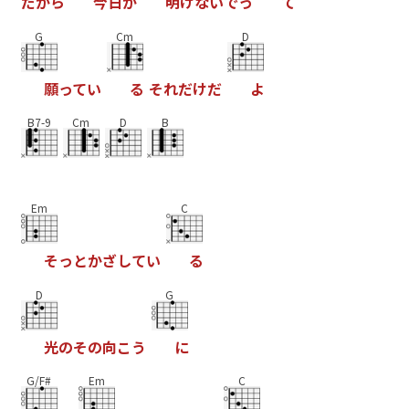
だ
か
ら
今
日
が
明
け
な
い
で
っ
て
G
Cm
D
願
っ
て
い
る
そ
れ
だ
け
だ
よ
B7-9
Cm
D
B
Em
C
そ
っ
と
か
ざ
し
て
い
る
D
G
光
の
そ
の
向
こ
う
に
G/F#
Em
C