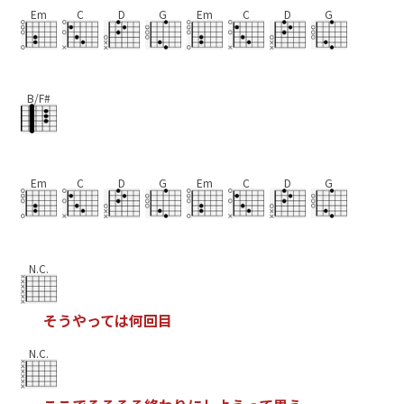
Em
C
D
G
Em
C
D
G
B/F#
Em
C
D
G
Em
C
D
G
N.C.
そ
う
や
っ
て
は
何
回
目
N.C.