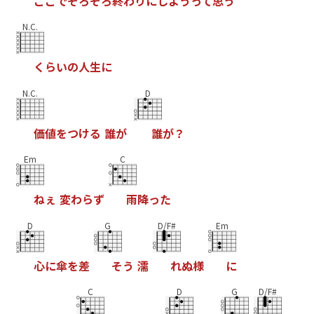
こ
こ
で
そ
ろ
そ
ろ
終
わ
り
に
し
よ
う
っ
て
思
う
N.C.
く
ら
い
の
人
生
に
N.C.
D
価
値
を
つ
け
る
誰
が
誰
が
？
Em
C
ね
ぇ
変
わ
ら
ず
雨
降
っ
た
D
G
D/F#
Em
心
に
傘
を
差
そ
う
濡
れ
ぬ
様
に
C
D
G
D/F#