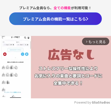
プレミアム会員なら、
全ての機能
が利用可能！
プレミアム会員の機能一覧はこちら
もっと見る
arrow_forward_ios
Powered by 
GliaStudios