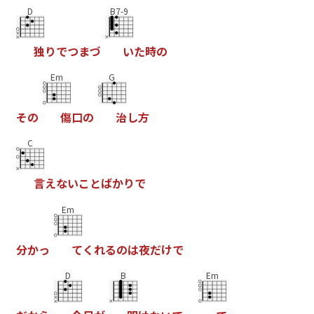
D
B7-9
独
り
で
つ
ま
づ
い
た
時
の
Em
G
そ
の
傷
口
の
治
し
方
C
言
え
な
い
こ
と
ば
か
り
で
Em
分
か
っ
て
く
れ
る
の
は
夜
だ
け
で
D
B
Em