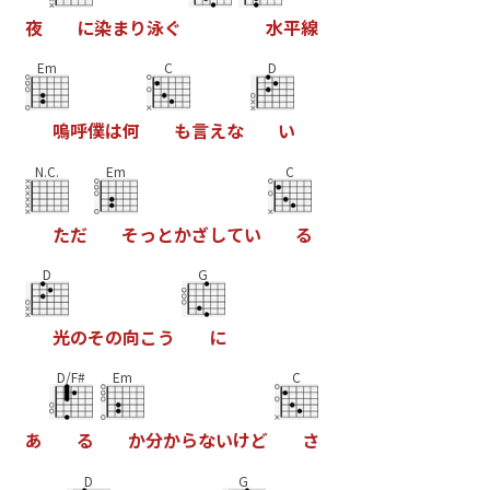
夜
に
染
ま
り
泳
ぐ
水
平
線
Em
C
D
嗚
呼
僕
は
何
も
言
え
な
い
N.C.
Em
C
た
だ
そ
っ
と
か
ざ
し
て
い
る
D
G
光
の
そ
の
向
こ
う
に
D/F#
Em
C
あ
る
か
分
か
ら
な
い
け
ど
さ
D
G