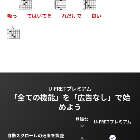
吸
っ
て
は
い
て
そ
れ
だ
け
で
良
い
C
U-FRETプレミアム
「全ての機能」を
「広告なし」で始
めよう
登録な
U-FRETプレミアム
し
自動スクロールの速度を調整
×