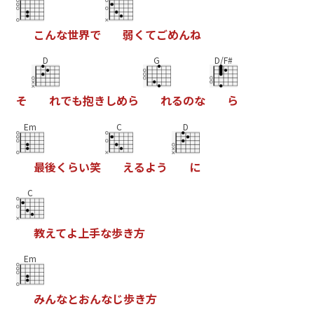
こ
ん
な
世
界
で
弱
く
て
ご
め
ん
ね
D
G
D/F#
そ
れ
で
も
抱
き
し
め
ら
れ
る
の
な
ら
Em
C
D
最
後
く
ら
い
笑
え
る
よ
う
に
C
教
え
て
よ
上
手
な
歩
き
方
Em
み
ん
な
と
お
ん
な
じ
歩
き
方