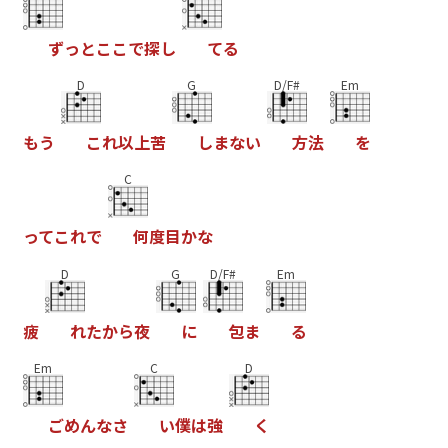
ず
っ
と
こ
こ
で
探
し
て
る
D
G
D/F#
Em
も
う
こ
れ
以
上
苦
し
ま
な
い
方
法
を
C
っ
て
こ
れ
で
何
度
目
か
な
D
G
D/F#
Em
疲
れ
た
か
ら
夜
に
包
ま
る
Em
C
D
ご
め
ん
な
さ
い
僕
は
強
く