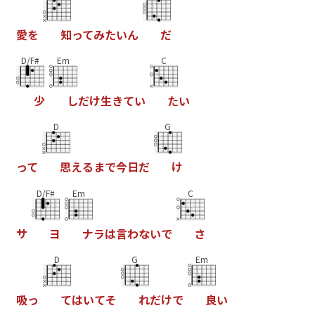
愛
を
知
っ
て
み
た
い
ん
だ
D/F#
Em
C
少
し
だ
け
生
き
て
い
た
い
D
G
っ
て
思
え
る
ま
で
今
日
だ
け
D/F#
Em
C
サ
ヨ
ナ
ラ
は
言
わ
な
い
で
さ
D
G
Em
吸
っ
て
は
い
て
そ
れ
だ
け
で
良
い