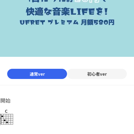
通常ver
初心者ver
ル開始
C