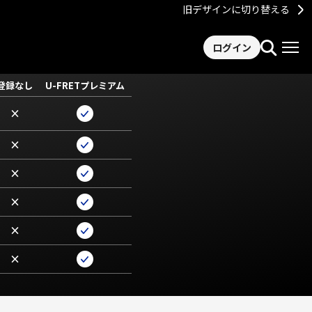
旧デザインに切り替える
ログイン
登録なし
U-FRETプレミアム
×
×
×
×
×
×