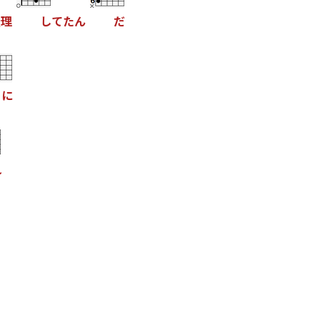
無
理
し
て
た
ん
だ
に
れ