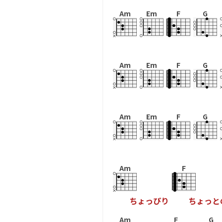
Am
Em
F
G
Am
Em
F
G
Am
Em
F
G
Am
F
ち
ょ
っ
ぴ
り
ち
ょ
っ
と
Am
F
G