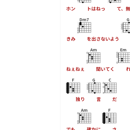
ホ
ン
ト
は
ね
っ
て
、
Dm7
G
き
み
を
出
さ
な
い
よ
う
Am
Em
ね
ぇ
ね
ぇ
聞
い
て
く
F
G
C
独
り
言
だ
Am
F
で
も
確
か
に
さ