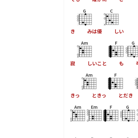
G
C
き
み
は
優
し
い
Am
F
G
寂
し
い
こ
と
も
Am
F
き
っ
と
き
っ
と
だ
き
Am
Em
F
G