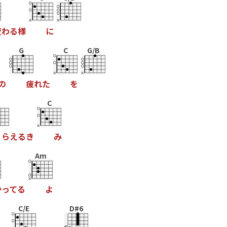
変
わ
る
様
に
G
C
G/B
の
疲
れ
た
を
C
ら
え
る
き
み
Am
か
っ
て
る
よ
C/E
D#6