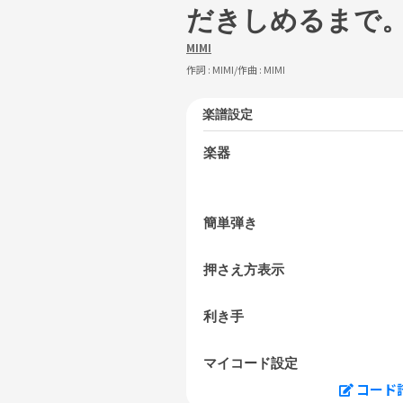
だきしめるまで。 (f
MIMI
作詞 :
MIMI
/作曲 :
MIMI
楽譜設定
楽器
簡単弾き
押さえ方表示
利き手
マイコード設定
コード