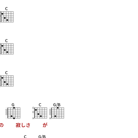
C
C
C
G
C
G/B
の
寂
し
さ
が
C
G/B