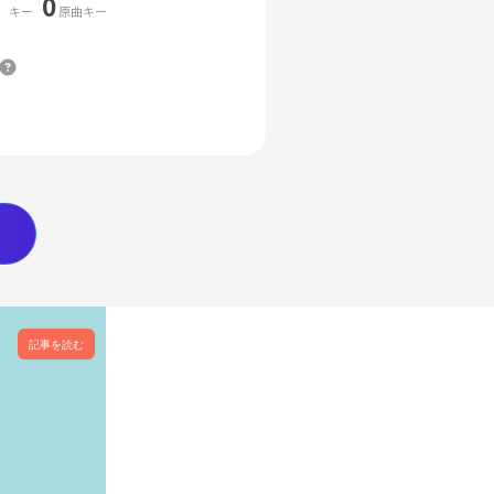
0
キー
原曲キー
記事を読む