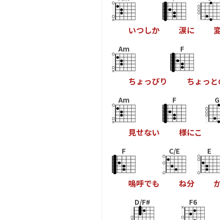
い
つ
し
か
涙
に
Am
F
ち
ょ
っ
ぴ
り
ち
ょ
っ
と
Am
F
G
見
せ
な
い
様
に
こ
F
C/E
E
嗚
呼
で
も
ね
分
D/F#
F6