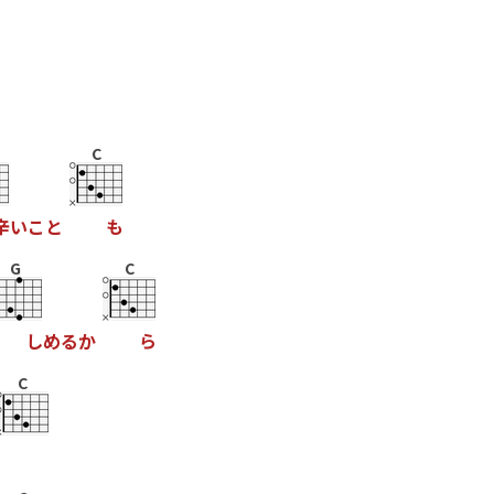
C
辛
い
こ
と
も
G
C
し
め
る
か
ら
C