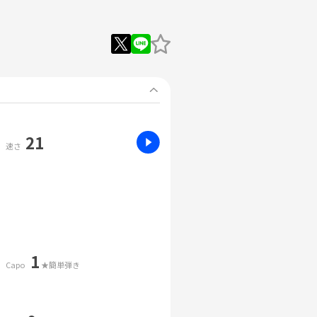
21
速さ
1
Capo
★簡単弾き