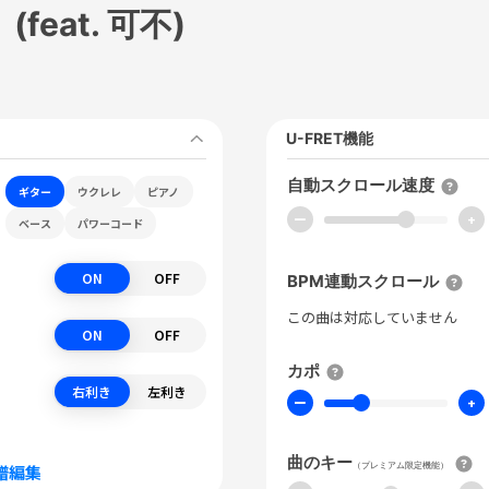
eat. 可不)
U-FRET機能
自動スクロール速度
ギター
ウクレレ
ピアノ
ー
+
ベース
パワーコード
ON
OFF
BPM連動スクロール
この曲は対応していません
ON
OFF
カポ
右利き
左利き
ー
+
曲のキー
（プレミアム限定機能）
譜編集